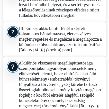
lezárt bőröndbe helyezi, és a sértett gyermek
a lélegzőnyílásainak részleges elfedése miatt
fulladás következtében meghal.
III. Emberrablás bűntetténél a sértett
folyamatos bántalmazása, életveszélyes
megfenyegetése és megalázása megalapozza a
különösen súlyos hátrány szerinti minősítést
[Btk. 175/A. § (3) bek. a) pont].
A különös visszaesés megállapíthatósága
szempontjából ugyanolyan bűncselekmény
elkövetését jelenti, ha az elbírálás alatt álló
bűncselekmény (emberrablás) törvényi
tényállása a törvényi egység körébe tartozó
összefoglalt bűncselekmény folytán magában
foglalja a korábbi elítélés alapjául szolgáló
bűncselekmény (személyi szabadság
megsértése) törvényi tényállását [Btk. 137. §