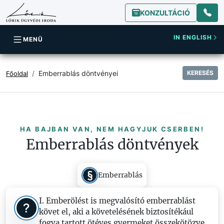
KONZULTÁCIÓ
IN ENGLISH
MENÜ
Emberrablás döntvényei
KERESÉS
Főoldal
HA BAJBAN VAN, NEM HAGYJUK CSERBEN!
Emberrablás döntvények
Emberrablás
I. Emberölést is megvalósító emberrablást
követ el, aki a követelésének biztosítékául
fogva tartott ötéves gyermeket összekötözve,