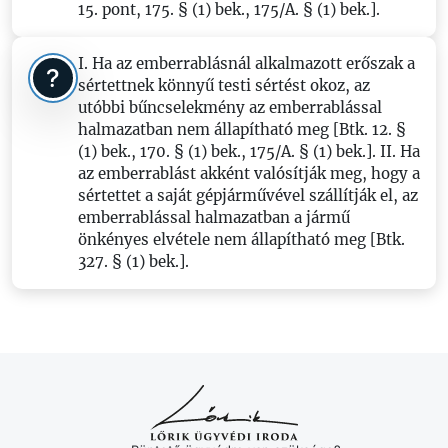
15. pont, 175. § (1) bek., 175/A. § (1) bek.].
I. Ha az emberrablásnál alkalmazott erőszak a
sértettnek könnyű testi sértést okoz, az
utóbbi bűncselekmény az emberrablással
halmazatban nem állapítható meg [Btk. 12. §
(1) bek., 170. § (1) bek., 175/A. § (1) bek.]. II. Ha
az emberrablást akként valósítják meg, hogy a
sértettet a saját gépjárművével szállítják el, az
emberrablással halmazatban a jármű
önkényes elvétele nem állapítható meg [Btk.
327. § (1) bek.].