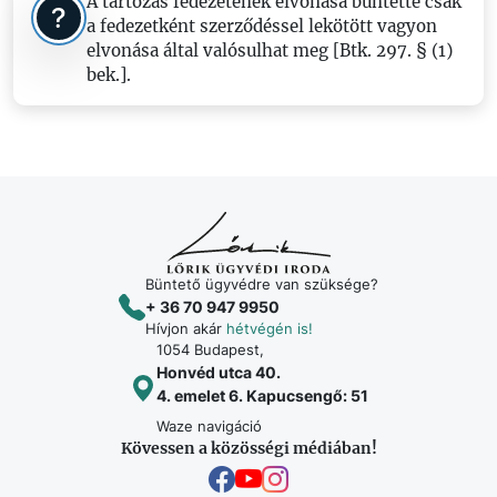
A tartozás fedezetének elvonása bűntette csak
a fedezetként szerződéssel lekötött vagyon
elvonása által valósulhat meg [Btk. 297. § (1)
bek.].
Büntető ügyvédre van szüksége?
+ 36 70 947 9950
Hívjon akár
hétvégén is!
1054 Budapest,
Honvéd utca 40.
4. emelet 6. Kapucsengő: 51
Waze navigáció
Kövessen a közösségi médiában!