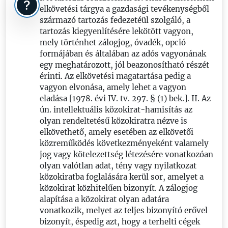
elkövetési tárgya a gazdasági tevékenységből
származó tartozás fedezetéül szolgáló, a
tartozás kiegyenlítésére lekötött vagyon,
mely történhet zálogjog, óvadék, opció
formájában és általában az adós vagyonának
egy meghatározott, jól beazonosítható részét
érinti. Az elkövetési magatartása pedig a
vagyon elvonása, amely lehet a vagyon
eladása [1978. évi IV. tv. 297. § (1) bek.]. II. Az
ún. intellektuális közokirat-hamisítás az
olyan rendeltetésű közokiratra nézve is
elkövethető, amely esetében az elkövetői
közreműködés következményeként valamely
jog vagy kötelezettség létezésére vonatkozóan
olyan valótlan adat, tény vagy nyilatkozat
közokiratba foglalására kerül sor, amelyet a
közokirat közhitelűen bizonyít. A zálogjog
alapítása a közokirat olyan adatára
vonatkozik, melyet az teljes bizonyító erővel
bizonyít, éspedig azt, hogy a terhelti cégek