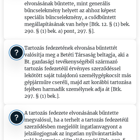
elvonásának bűntette, mint generális
bűncselekmény helyett az ahhoz képest
speciális bűncselekmény, a csődbűntett
megállapításának van helye [Btk. 12. § (1) bek.
290. § (1) bek. a) pont, 297. §].
Tartozás fedezetének elvonása bűntettét
valósítja meg a Betéti Társaság beltagja, aki a
Bt. gazdasági tevékenységéből származó
tartozás fedezetéül érvényes szerződéssel
lekötött saját tulajdonú személygépkocsit más
gépjárműre cseréli, majd azt korábbi tartozása
fejében harmadik személynek adja át [Btk.
297. § (1) bek.].
A tartozás fedezete elvonásának bűntette
megvalósul, ha a terhelt a tartozás fedezetéül
szerződésben megjelölt ingatlanvagyont a
jelzálogjognak az ingatlan nyilvántartásba