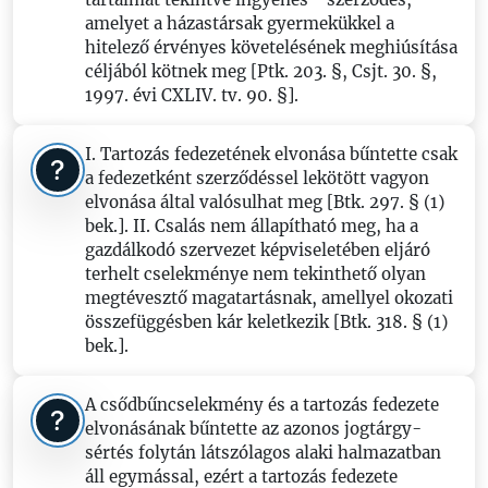
amelyet a házastársak gyermekükkel a
hitelező érvényes követelésének meghiúsítása
céljából kötnek meg [Ptk. 203. §, Csjt. 30. §,
1997. évi CXLIV. tv. 90. §].
I. Tartozás fedezetének elvonása bűntette csak
a fedezetként szerződéssel lekötött vagyon
elvonása által valósulhat meg [Btk. 297. § (1)
bek.]. II. Csalás nem állapítható meg, ha a
gazdálkodó szervezet képviseletében eljáró
terhelt cselekménye nem tekinthető olyan
megtévesztő magatartásnak, amellyel okozati
összefüggésben kár keletkezik [Btk. 318. § (1)
bek.].
A csődbűncselekmény és a tartozás fedezete
elvonásának bűntette az azonos jogtárgy-
sértés folytán látszólagos alaki halmazatban
áll egymással, ezért a tartozás fedezete