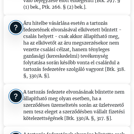
való bejegyzése előtt elidegeníti [Btk. 297. §
(1) bek., Ptk. 266. § (2) bek.].
Áru hitelbe vásárlása esetén a tartozás
fedezetének elvonásával elkövetett bűntett -
csalás helyett - csak akkor állapítható meg,
ha az elkövetőt az áru megszerzésekor nem
vezette csalási célzat, hanem tényleges
gazdasági (kereskedelmi) tevékenység
folytatása során később vonta el csalárdul a
tartozás fedezetére szolgáló vagyont [Btk. 318.
§, 330/A. §].
A tartozás fedezete elvonásának bűntette nem
állapítható meg olyan esetben, ha a
szerződéses üzemeltetés során az üzletvezető
nem tesz eleget a szerződésben vállalt fizetési
kötelezettségének [Btk. 330/A. §, 317. §].