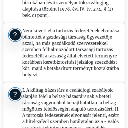
birtokában lévő személyautókra zálogjog
alapítása történt [1978. évi IV. tv. 274. § (1)
bek. c) pont].
Nem követi el a tartozás fedezetének elvonása
bűntettét a gazdasági társaság ügyvezetője
azzal, ha más gazdálkodó szervezetekkel
szemben felhalmozódott társasági tartozás
fedezetéül a társaság által elvetett terményre
korábban keretbiztosítási jelzálog szerződést
köt, majd a betakarított terményt közraktárba
helyezi.
I. A kültag házastárs a családjogi szabályok
alapján felel a beltag házastársnak a betéti
társaság vagyonából behajthatatlan, a beltag
mögöttes felelősségén alapuló tartozásáért. II.
A tartozás fedezetének elvonását jelenti, ezért
a hitelezővel szemben hatálytalan az a - valós
tartalmát tekintve ingyenes - szerződés,