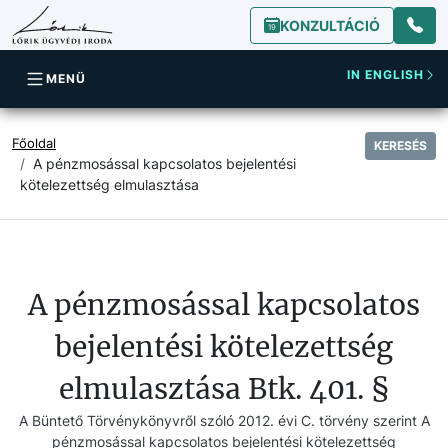
KONZULTÁCIÓ
IN ENGLISH
MENÜ
Főoldal
KERESÉS
A pénzmosással kapcsolatos bejelentési
kötelezettség elmulasztása
A pénzmosással kapcsolatos
bejelentési kötelezettség
elmulasztása Btk. 401. §
A Büntető Törvénykönyvről szóló 2012. évi C. törvény szerint A
pénzmosással kapcsolatos bejelentési kötelezettség