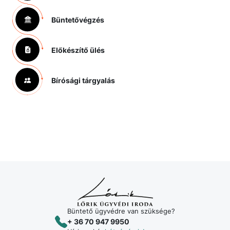
Büntetővégzés
Előkészítő ülés
Bírósági tárgyalás
Büntető ügyvédre van szüksége?
+ 36 70 947 9950