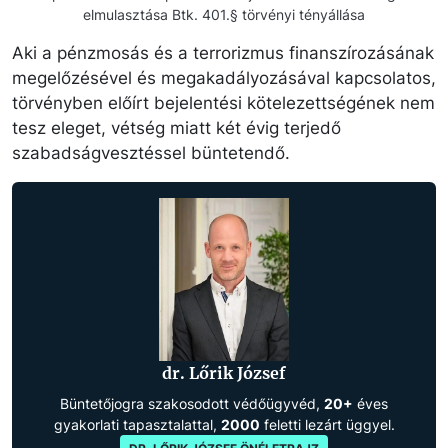
elmulasztása Btk. 401.§ törvényi tényállása
Aki a pénzmosás és a terrorizmus finanszírozásának
megelőzésével és megakadályozásával kapcsolatos,
törvényben előírt bejelentési kötelezettségének nem
tesz eleget, vétség miatt két évig terjedő
szabadságvesztéssel büntetendő.
dr. Lőrik József
Büntetőjogra szakosodott védőügyvéd,
20+
éves
gyakorlati tapasztalattal,
2000
feletti lezárt üggyel.