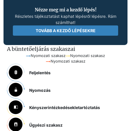
Nézze meg mi a kezdő lépés!
Részletes tájékoztatást kaphat lépésről lépésre. Rám
számíthat!
TOVÁBB A KEZDŐ LÉPÉSEKRE
A büntetőeljárás szakaszai
Nyomozati szakasz
Nyomozati szakasz
Nyomozati szakasz
Feljelentés
Nyomozás
Kényszerintézkedések
letartóztatás
Ügyészi szakasz