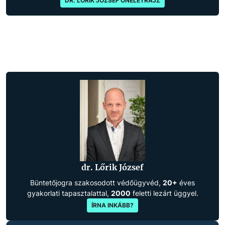
DR. LŐRIK JÓZSEF ÖNÉLETRAJZ
dr. Lőrik József
Büntetőjogra szakosodott védőügyvéd,
20+
éves
gyakorlati tapasztalattal,
2000
feletti lezárt üggyel.
ÍRNA INKÁBB?