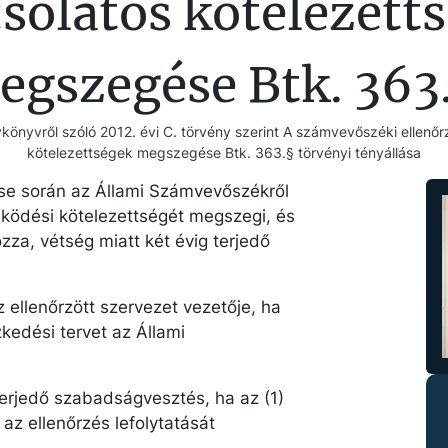
solatos kötelezett
egszegése Btk. 363.
könyvről szóló 2012. évi C. törvény szerint A számvevőszéki ellenőr
kötelezettségek megszegése Btk. 363.§ törvényi tényállása
ése során az Állami Számvevőszékről
ködési kötelezettségét megszegi, és
zza, vétség miatt két évig terjedő
 ellenőrzött szervezet vezetője, ha
zkedési tervet az Állami
terjedő szabadságvesztés, ha az (1)
z ellenőrzés lefolytatását