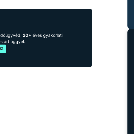
védőügyvéd,
20+
éves gyakorlati
lezárt üggyel.
JZ