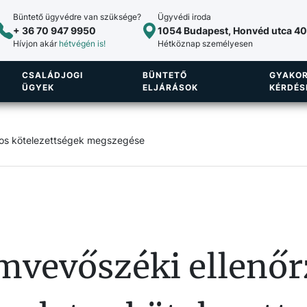
Büntető ügyvédre van szüksége?
Ügyvédi iroda
+ 36 70 947 9950
1054 Budapest, Honvéd utca 40.
Hívjon akár
hétvégén is!
Hétköznap személyesen
CSALÁDJOGI
BÜNTETŐ
GYAKOR
ÜGYEK
ELJÁRÁSOK
KÉRDÉS
tos kötelezettségek megszegése
mvevőszéki ellenőr