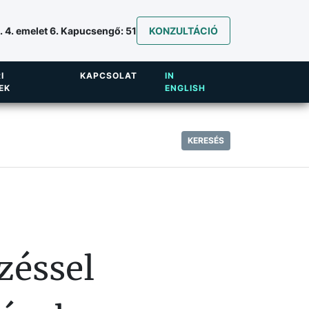
 4. emelet 6. Kapucsengő: 51
KONZULTÁCIÓ
I
KAPCSOLAT
IN
EK
ENGLISH
KERESÉS
zéssel