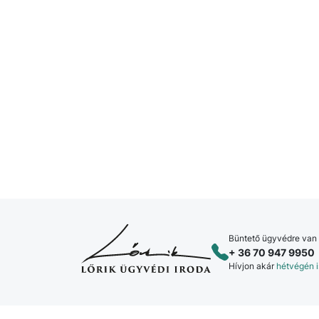
Büntető ügyvédre van
+ 36 70 947 9950
Hívjon akár
hétvégén i