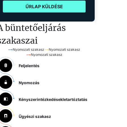
ŰRLAP KÜLDÉSE
A büntetőeljárás
szakaszai
Nyomozati szakasz
Nyomozati szakasz
Nyomozati szakasz
Feljelentés
Nyomozás
Kényszerintézkedések
letartóztatás
Ügyészi szakasz