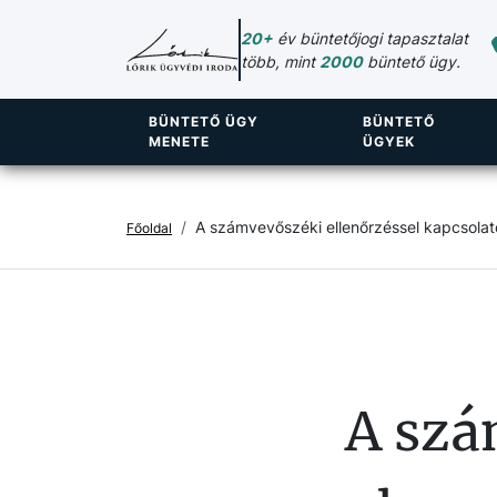
20+
év büntetőjogi tapasztalat
több, mint
2000
büntető ügy.
BÜNTETŐ ÜGY
BÜNTETŐ
MENETE
ÜGYEK
A számvevőszéki ellenőrzéssel kapcsola
Főoldal
A szá