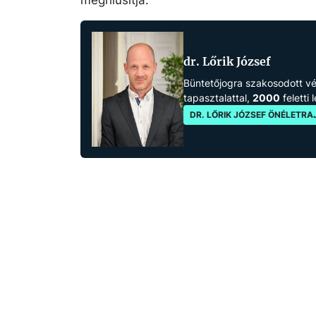
meghiúsítja.
dr. Lőrik József
Büntetőjogra szakosodott 
tapasztalattal,
2000
feletti 
DR. LŐRIK JÓZSEF ÖNÉLETRA