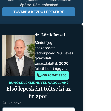
lépésre. Rám számíthat!
TOVÁBB A KEZDŐ LÉPÉSEKRE
dr. Lőrik József
Büntetőjogra
szakosodott
védőügyvéd,
20+
éves
gyakorlati
tapasztalattal,
2000
feletti lezárt üggyel.
+36 70 947 9950
BŰNCSELEKMÉNNYEL VÁDOLJÁK?
Első lépésként töltse ki az
űrlapot!
Az Ön neve