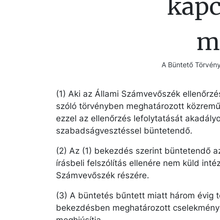
kapc
m
A Büntető Törvény
(1) Aki az Állami Számvevőszék ellenőrz
szóló törvényben meghatározott közremű
ezzel az ellenőrzés lefolytatását akadályo
szabadságvesztéssel büntetendő.
(2) Az (1) bekezdés szerint büntetendő az
írásbeli felszólítás ellenére nem küld inté
Számvevőszék részére.
(3) A büntetés bűntett miatt három évig 
bekezdésben meghatározott cselekmény a