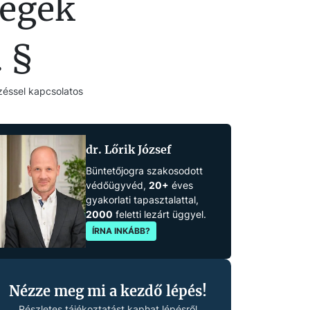
ségek
 §
zéssel kapcsolatos
dr. Lőrik József
Büntetőjogra szakosodott
védőügyvéd,
20+
éves
gyakorlati tapasztalattal,
2000
feletti lezárt üggyel.
ÍRNA INKÁBB?
Nézze meg mi a kezdő lépés!
Részletes tájékoztatást kaphat lépésről