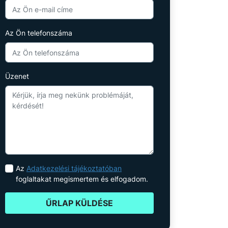
Az Ön telefonszáma
Üzenet
Az
Adatkezelési tájékoztatóban
foglaltakat megismertem és elfogadom.
ŰRLAP KÜLDÉSE