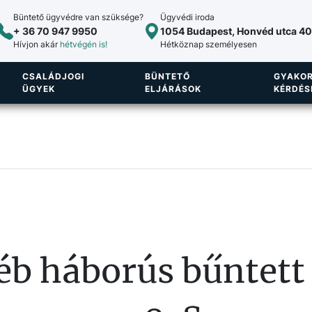
Büntető ügyvédre van szüksége?
Ügyvédi iroda
+ 36 70 947 9950
1054 Budapest, Honvéd utca 40.
Hívjon akár
hétvégén is!
Hétköznap személyesen
CSALÁDJOGI
BÜNTETŐ
GYAKOR
ÜGYEK
ELJÁRÁSOK
KÉRDÉS
éb háborús bűntett 