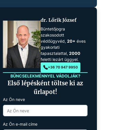
dr. Lőrik József
Büntetőjogra
szakosodott
védőügyvéd,
20+
éves
gyakorlati
tapasztalattal,
2000
feletti lezárt üggyel.
+36 70 947 9950
BŰNCSELEKMÉNNYEL VÁDOLJÁK?
Első lépésként töltse ki az
űrlapot!
Az Ön neve
Az Ön e-mail címe