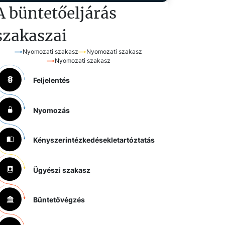
A büntetőeljárás
szakaszai
Nyomozati szakasz
Nyomozati szakasz
Nyomozati szakasz
Feljelentés
Nyomozás
Kényszerintézkedések
letartóztatás
Ügyészi szakasz
Büntetővégzés