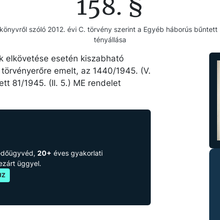
158. §
önyvről szóló 2012. évi C. törvény szerint a Egyéb háborús bűntett 
tényállása
k elkövetése esetén kiszabható
törvényerőre emelt, az
1440/1945. (V.
tett
81/1945. (II. 5.) ME rendelet
védőügyvéd,
20+
éves gyakorlati
lezárt üggyel.
JZ