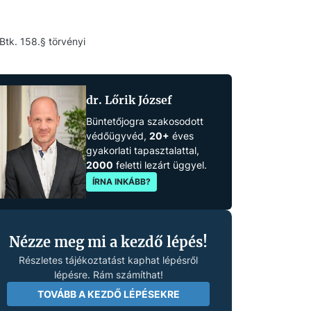
Btk. 158.§ törvényi
dr. Lőrik József
Büntetőjogra szakosodott
védőügyvéd,
20+
éves
gyakorlati tapasztalattal,
2000
feletti lezárt üggyel.
ÍRNA INKÁBB?
Nézze meg mi a kezdő lépés!
Részletes tájékoztatást kaphat lépésről
lépésre. Rám számíthat!
TOVÁBB A KEZDŐ LÉPÉSEKRE