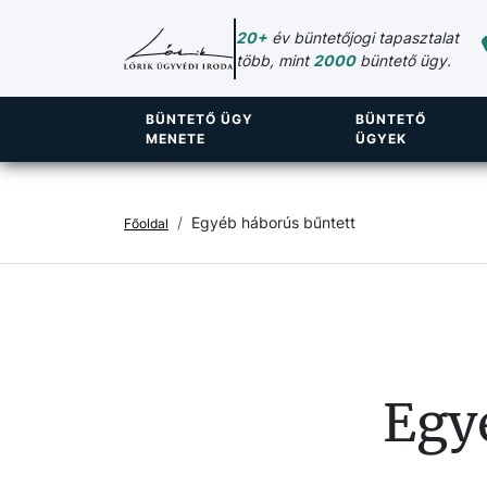
20+
év büntetőjogi tapasztalat
több, mint
2000
büntető ügy.
BÜNTETŐ ÜGY
BÜNTETŐ
MENETE
ÜGYEK
Egyéb háborús bűntett
Főoldal
Egy