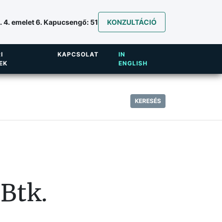
 4. emelet 6. Kapucsengő: 51
KONZULTÁCIÓ
I
KAPCSOLAT
IN
EK
ENGLISH
KERESÉS
Btk.