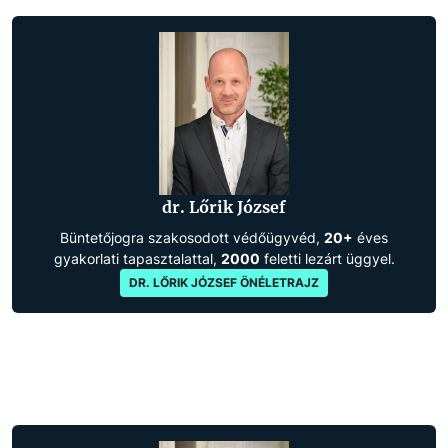
dr. Lőrik József
Büntetőjogra szakosodott védőügyvéd,
20+
éves
gyakorlati tapasztalattal,
2000
feletti lezárt üggyel.
DR. LŐRIK JÓZSEF ÖNÉLETRAJZ