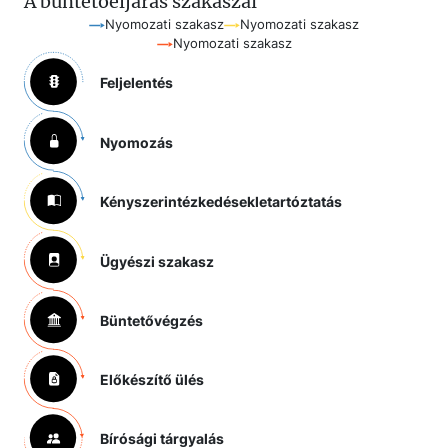
A büntetőeljárás szakaszai
Nyomozati szakasz
Nyomozati szakasz
Nyomozati szakasz
Feljelentés
Nyomozás
Kényszerintézkedések
letartóztatás
Ügyészi szakasz
Büntetővégzés
Előkészítő ülés
Bírósági tárgyalás