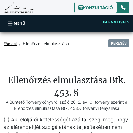
KONZULTÁCIÓ
IN ENGLISH
MENÜ
Ellenőrzés elmulasztása
KERESÉS
Főoldal
Ellenőrzés elmulasztása Btk.
453. §
A Büntető Törvénykönyvről szóló 2012. évi C. törvény szerint a
Ellenőrzés elmulasztása Btk. 453.§ törvényi tényállása
(1) Aki elöljárói kötelességét azáltal szegi meg, hogy
az alárendeltjét szolgálatának teljesítésében nem