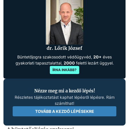
dr. Lőrik József
Büntetőjogra szakosodott védőügyvéd,
20+
éves
gyakorlati tapasztalattal,
2000
feletti lezárt üggyel.
ÍRNA INKÁBB?
Nézze meg mi a kezdő lépés!
Részletes tájékoztatást kaphat lépésről lépésre. Rám
számíthat!
TOVÁBB A KEZDŐ LÉPÉSEKRE