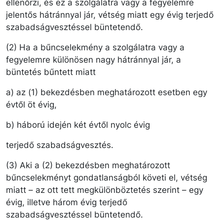
ellenőrzi, és ez a szolgálatra vagy a fegyelemre
jelentős hátránnyal jár, vétség miatt egy évig terjedő
szabadságvesztéssel büntetendő.
(2) Ha a bűncselekmény a szolgálatra vagy a
fegyelemre különösen nagy hátránnyal jár, a
büntetés bűntett miatt
a) az (1) bekezdésben meghatározott esetben egy
évtől öt évig,
b) háború idején két évtől nyolc évig
terjedő szabadságvesztés.
(3) Aki a (2) bekezdésben meghatározott
bűncselekményt gondatlanságból követi el, vétség
miatt – az ott tett megkülönböztetés szerint – egy
évig, illetve három évig terjedő
szabadságvesztéssel büntetendő.