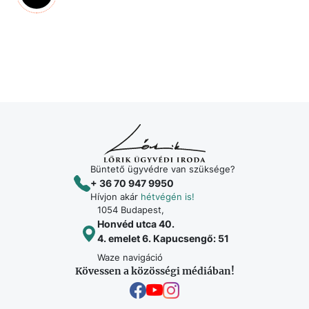
Büntető ügyvédre van szüksége?
+ 36 70 947 9950
Hívjon akár
hétvégén is!
1054 Budapest,
Honvéd utca 40.
4. emelet 6. Kapucsengő: 51
Waze navigáció
Kövessen a közösségi médiában!