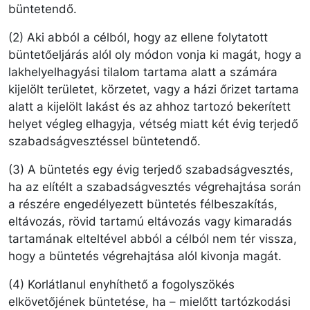
büntetendő.
(2) Aki abból a célból, hogy az ellene folytatott
büntetőeljárás alól oly módon vonja ki magát, hogy a
lakhelyelhagyási tilalom tartama alatt a számára
kijelölt területet, körzetet, vagy a házi őrizet tartama
alatt a kijelölt lakást és az ahhoz tartozó bekerített
helyet végleg elhagyja, vétség miatt két évig terjedő
szabadságvesztéssel büntetendő.
(3) A büntetés egy évig terjedő szabadságvesztés,
ha az elítélt a szabadságvesztés végrehajtása során
a részére engedélyezett büntetés félbeszakítás,
eltávozás, rövid tartamú eltávozás vagy kimaradás
tartamának elteltével abból a célból nem tér vissza,
hogy a büntetés végrehajtása alól kivonja magát.
(4) Korlátlanul enyhíthető a fogolyszökés
elkövetőjének büntetése, ha – mielőtt tartózkodási