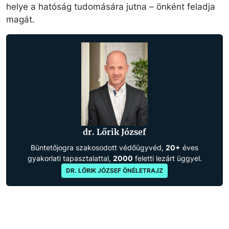
helye a hatóság tudomására jutna – önként feladja
magát.
dr. Lőrik József
Büntetőjogra szakosodott védőügyvéd,
20+
éves
gyakorlati tapasztalattal,
2000
feletti lezárt üggyel.
DR. LŐRIK JÓZSEF ÖNÉLETRAJZ