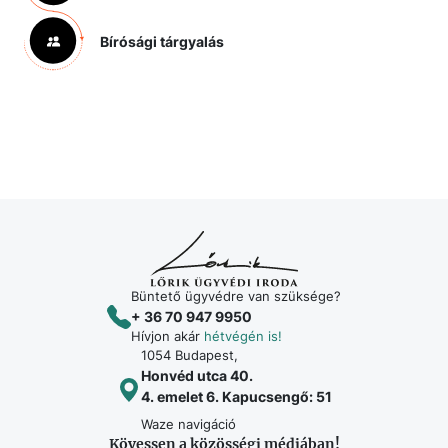
Bírósági tárgyalás
Büntető ügyvédre van szüksége?
+ 36 70 947 9950
Hívjon akár
hétvégén is!
1054 Budapest,
Honvéd utca 40.
4. emelet 6. Kapucsengő: 51
Waze navigáció
Kövessen a közösségi médiában!