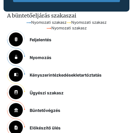
A büntetőeljárás szakaszai
Nyomozati szakasz
Nyomozati szakasz
Nyomozati szakasz
Feljelentés
Nyomozás
Kényszerintézkedések
letartóztatás
Ügyészi szakasz
Büntetővégzés
Előkészítő ülés