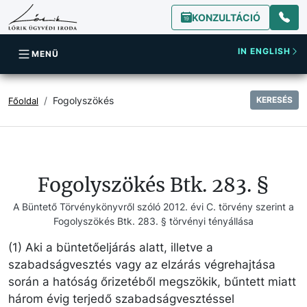
KONZULTÁCIÓ
IN ENGLISH
MENÜ
Fogolyszökés
KERESÉS
Főoldal
Fogolyszökés Btk. 283. §
A Büntető Törvénykönyvről szóló 2012. évi C. törvény szerint a
Fogolyszökés Btk. 283. § törvényi tényállása
(1) Aki a büntetőeljárás alatt, illetve a
szabadságvesztés vagy az elzárás végrehajtása
során a hatóság őrizetéből megszökik, bűntett miatt
három évig terjedő szabadságvesztéssel