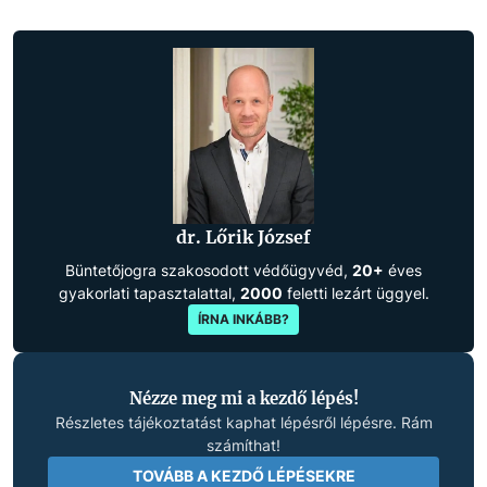
dr. Lőrik József
Büntetőjogra szakosodott védőügyvéd,
20+
éves
gyakorlati tapasztalattal,
2000
feletti lezárt üggyel.
ÍRNA INKÁBB?
Nézze meg mi a kezdő lépés!
Részletes tájékoztatást kaphat lépésről lépésre. Rám
számíthat!
TOVÁBB A KEZDŐ LÉPÉSEKRE