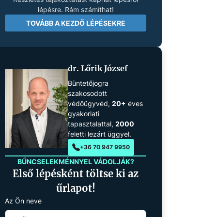
lépésre. Rám számíthat!
TOVÁBB A KEZDŐ LÉPÉSEKRE
dr. Lőrik József
Büntetőjogra
szakosodott
védőügyvéd,
20+
éves
gyakorlati
tapasztalattal,
2000
feletti lezárt üggyel.
+36 70 947 9950
BŰNCSELEKMÉNNYEL VÁDOLJÁK?
Első lépésként töltse ki az
űrlapot!
Az Ön neve