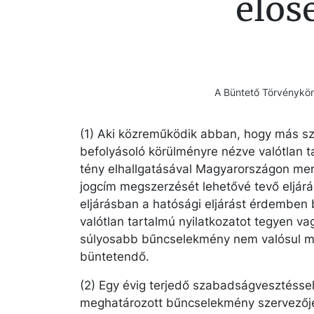
elős
A Büntető Törvényköny
(1) Aki közreműködik abban, hogy más sz
befolyásoló körülményre nézve valótlan ta
tény elhallgatásával Magyarországon men
jogcím megszerzését lehetővé tevő eljárá
eljárásban a hatósági eljárást érdemben
valótlan tartalmú nyilatkozatot tegyen vag
súlyosabb bűncselekmény nem valósul me
büntetendő.
(2) Egy évig terjedő szabadságvesztésse
meghatározott bűncselekmény szervezőj