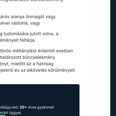
eljárás alanya önmagát vagy
sével vádolná, vagy
g tudomására jutott volna, a
lményeit feltárja.
különös méltánylást érdemlő esetben
ghatározott bűncselekmény
nyt, mielőtt az a hatóság
jelenti és az elkövetés körülményeit
védőügyvéd,
20+
éves gyakorlati
lezárt üggyel.