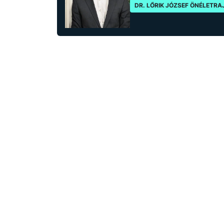
DR. LŐRIK JÓZSEF ÖNÉLETRA