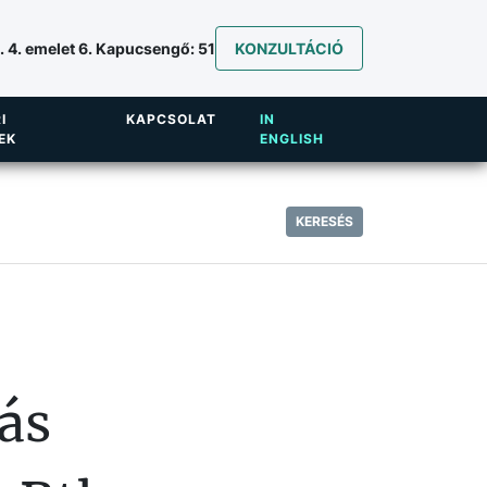
 4. emelet 6. Kapucsengő: 51
KONZULTÁCIÓ
I
KAPCSOLAT
IN
EK
ENGLISH
KERESÉS
ás