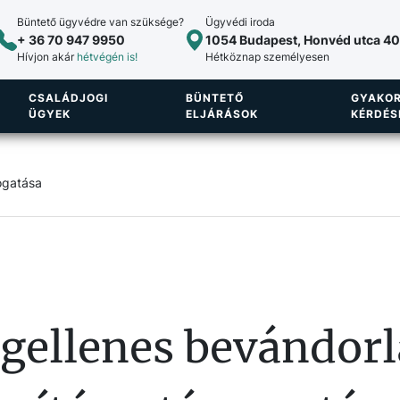
Büntető ügyvédre van szüksége?
Ügyvédi iroda
+ 36 70 947 9950
1054 Budapest, Honvéd utca 40.
Hívjon akár
hétvégén is!
Hétköznap személyesen
CSALÁDJOGI
BÜNTETŐ
GYAKOR
ÜGYEK
ELJÁRÁSOK
KÉRDÉS
ogatása
ogellenes bevándorl