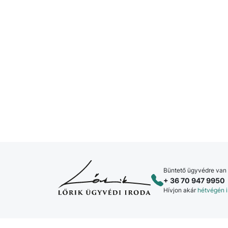
Büntető ügyvédre van
+ 36 70 947 9950
Hívjon akár
hétvégén i