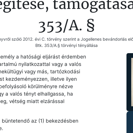
egítése, támogatása
353/A. §
vről szóló 2012. évi C. törvény szerint a Jogellenes bevándorlás e
Btk. 353/A.§ törvényi tényállása
emély a hatósági eljárást érdemben
rtalmú nyilatkozattal vagy a valós
ekültügyi vagy más, tartózkodási
st kezdeményezzen, illetve ilyen
 befolyásoló körülményre nézve
y a valós tényt elhallgassa, ha
g, vétség miatt elzárással
l büntetendő az (1) bekezdésben
e.