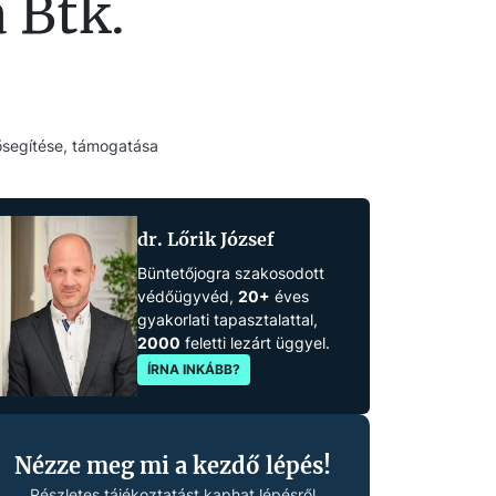
 Btk.
lősegítése, támogatása
dr. Lőrik József
Büntetőjogra szakosodott
védőügyvéd,
20+
éves
gyakorlati tapasztalattal,
2000
feletti lezárt üggyel.
ÍRNA INKÁBB?
Nézze meg mi a kezdő lépés!
Részletes tájékoztatást kaphat lépésről