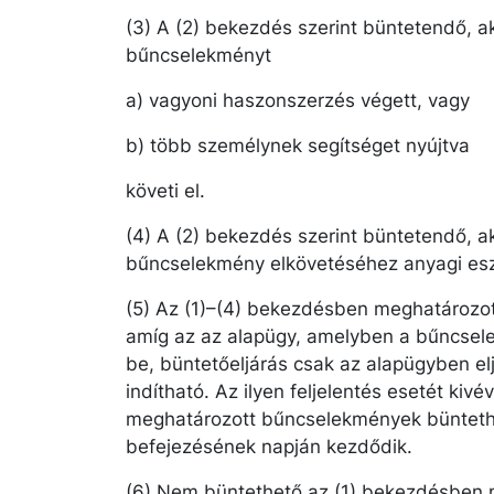
(3) A (2) bekezdés szerint büntetendő, 
bűncselekményt
a) vagyoni haszonszerzés végett, vagy
b) több személynek segítséget nyújtva
követi el.
(4) A (2) bekezdés szerint büntetendő, ak
bűncselekmény elkövetéséhez anyagi esz
(5) Az (1)–(4) bekezdésben meghatározo
amíg az az alapügy, amelyben a bűncsel
be, büntetőeljárás csak az alapügyben elj
indítható. Az ilyen feljelentés esetét kiv
meghatározott bűncselekmények bünteth
befejezésének napján kezdődik.
(6) Nem büntethető az (1) bekezdésben