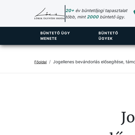
20+
év büntetőjogi tapasztalat
több, mint
2000
büntető ügy.
BÜNTETŐ ÜGY
BÜNTETŐ
MENETE
ÜGYEK
Jogellenes bevándorlás elősegítése, tám
Főoldal
J