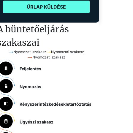
ŰRLAP KÜLDÉSE
A büntetőeljárás
szakaszai
Nyomozati szakasz
Nyomozati szakasz
Nyomozati szakasz
Feljelentés
Nyomozás
Kényszerintézkedések
letartóztatás
Ügyészi szakasz