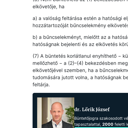
elkövetője, ha
a) a valóság feltárása estén a hatósági 
hozzátartozóját bűncselekmény elköveté
b) a bűncselekményt, mielőtt az a hatósá
hatóságnak bejelenti és az elkövetés körü
(7) A büntetés korlátlanul enyhíthető − 
mellőzhető − a (2)–(4) bekezdésben me
elkövetőjével szemben, ha a bűncselekmé
tudomására jutott volna, a hatóságnak be
feltárja.
dr. Lőrik József
Büntetőjogra szakosodott 
tapasztalattal,
2000
feletti 