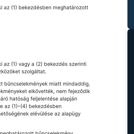
aki az (1) bekezdésben meghatározott
i az (1) vagy a (2) bekezdés szerinti
közöket szolgáltat.
tt bűncselekmények miatt mindaddig,
ekményeket elkövették, nem fejeződik
áró hatóság feljelentése alapján
éve az (1)–(4) bekezdésben
etőségének elévülése az alapügy
 meghatározott bűncselekmény