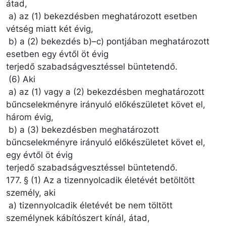
átad,
a) az (1) bekezdésben meghatározott esetben
vétség miatt két évig,
b) a (2) bekezdés b)–c) pontjában meghatározott
esetben egy évtől öt évig
terjedő szabadságvesztéssel büntetendő.
(6) Aki
a) az (1) vagy a (2) bekezdésben meghatározott
bűncselekményre irányuló előkészületet követ el,
három évig,
b) a (3) bekezdésben meghatározott
bűncselekményre irányuló előkészületet követ el,
egy évtől öt évig
terjedő szabadságvesztéssel büntetendő.
177. § (1) Az a tizennyolcadik életévét betöltött
személy, aki
a) tizennyolcadik életévét be nem töltött
személynek kábítószert kínál, átad,