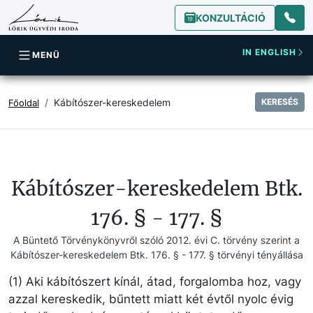
KONZULTÁCIÓ
IN ENGLISH
MENÜ
Kábítószer-kereskedelem
KERESÉS
Főoldal
Kábítószer-kereskedelem Btk.
176. § - 177. §
A Büntető Törvénykönyvről szóló 2012. évi C. törvény szerint a
Kábítószer-kereskedelem Btk. 176. § - 177. § törvényi tényállása
(1) Aki kábítószert kínál, átad, forgalomba hoz, vagy
azzal kereskedik, bűntett miatt két évtől nyolc évig