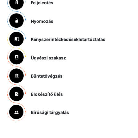
Feljelentés
Nyomozás
Kényszerintézkedések
letartóztatás
Ügyészi szakasz
Büntetővégzés
Előkészítő ülés
Bírósági tárgyalás