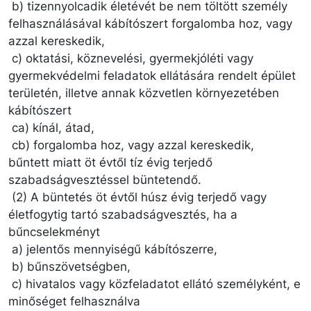
b) tizennyolcadik életévét be nem töltött személy
felhasználásával kábítószert forgalomba hoz, vagy
azzal kereskedik,
c) oktatási, köznevelési, gyermekjóléti vagy
gyermekvédelmi feladatok ellátására rendelt épület
területén, illetve annak közvetlen környezetében
kábítószert
ca) kínál, átad,
cb) forgalomba hoz, vagy azzal kereskedik,
bűntett miatt öt évtől tíz évig terjedő
szabadságvesztéssel büntetendő.
(2) A büntetés öt évtől húsz évig terjedő vagy
életfogytig tartó szabadságvesztés, ha a
bűncselekményt
a) jelentős mennyiségű kábítószerre,
b) bűnszövetségben,
c) hivatalos vagy közfeladatot ellátó személyként, e
minőséget felhasználva