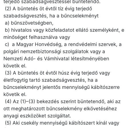
terjedő szabadságvesztéssel büntetendő.
(2) A büntetés öt évtől tíz évig terjedő
szabadságvesztés, ha a bűncselekményt
a) bűnszövetségben,
b) hivatalos vagy közfeladatot ellátó személyként, e
minőséget felhasználva vagy
c) a Magyar Honvédség, a rendvédelmi szervek, a
polgári nemzetbiztonsági szolgálatok vagy a
Nemzeti Adó- és Vámhivatal létesítményében
követik el.
(3) A büntetés öt évtől húsz évig terjedő vagy
életfogytig tartó szabadságvesztés, ha a
bűncselekményt jelentős mennyiségű kábítószerre
követik el.
(4) Az (1)–(3) bekezdés szerint büntetendő, aki az
ott meghatározott bűncselekmény elkövetéséhez
anyagi eszközöket szolgáltat.
(5) Aki csekély mennyiségű kábítószert kínál vagy