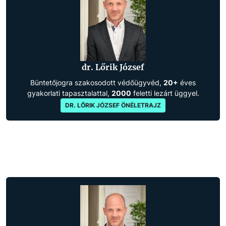
dr. Lőrik József
Büntetőjogra szakosodott védőügyvéd,
20+
éves
gyakorlati tapasztalattal,
2000
feletti lezárt üggyel.
DR. LŐRIK JÓZSEF ÖNÉLETRAJZ