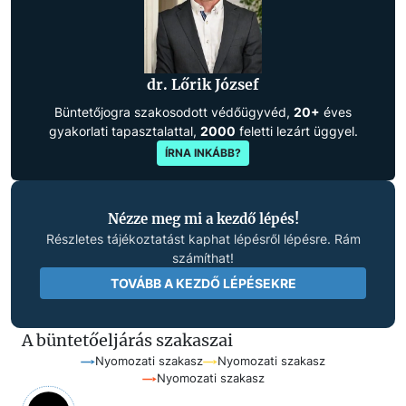
dr. Lőrik József
Büntetőjogra szakosodott védőügyvéd,
20+
éves
gyakorlati tapasztalattal,
2000
feletti lezárt üggyel.
ÍRNA INKÁBB?
Nézze meg mi a kezdő lépés!
Részletes tájékoztatást kaphat lépésről lépésre. Rám
számíthat!
TOVÁBB A KEZDŐ LÉPÉSEKRE
A büntetőeljárás szakaszai
Nyomozati szakasz
Nyomozati szakasz
Nyomozati szakasz