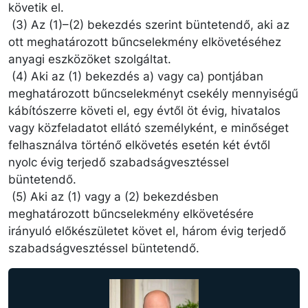
követik el.
(3) Az (1)–(2) bekezdés szerint büntetendő, aki az
ott meghatározott bűncselekmény elkövetéséhez
anyagi eszközöket szolgáltat.
(4) Aki az (1) bekezdés a) vagy ca) pontjában
meghatározott bűncselekményt csekély mennyiségű
kábítószerre követi el, egy évtől öt évig, hivatalos
vagy közfeladatot ellátó személyként, e minőséget
felhasználva történő elkövetés esetén két évtől
nyolc évig terjedő szabadságvesztéssel
büntetendő.
(5) Aki az (1) vagy a (2) bekezdésben
meghatározott bűncselekmény elkövetésére
irányuló előkészületet követ el, három évig terjedő
szabadságvesztéssel büntetendő.