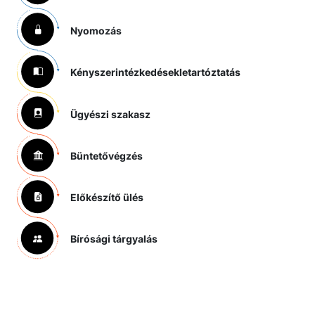
Nyomozás
Kényszerintézkedések
letartóztatás
Ügyészi szakasz
Büntetővégzés
Előkészítő ülés
Bírósági tárgyalás