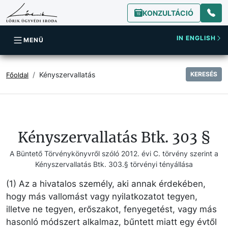
KONZULTÁCIÓ
IN ENGLISH
MENÜ
Kényszervallatás
KERESÉS
Főoldal
Kényszervallatás Btk. 303 §
A Büntető Törvénykönyvről szóló 2012. évi C. törvény szerint a
Kényszervallatás Btk. 303.§ törvényi tényállása
(1) Az a hivatalos személy, aki annak érdekében,
hogy más vallomást vagy nyilatkozatot tegyen,
illetve ne tegyen, erőszakot, fenyegetést, vagy más
hasonló módszert alkalmaz, bűntett miatt egy évtől