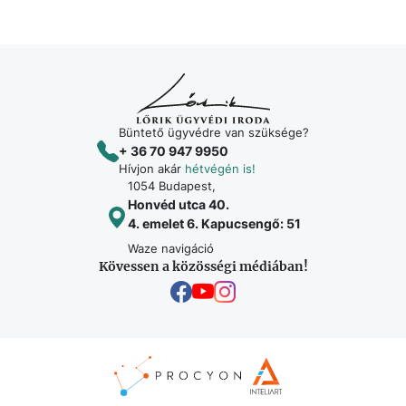
Büntető ügyvédre van szüksége?
+ 36 70 947 9950
Hívjon akár
hétvégén is!
1054 Budapest,
Honvéd utca 40.
4. emelet 6. Kapucsengő: 51
Waze navigáció
Kövessen a közösségi médiában!