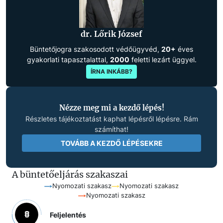
dr. Lőrik József
Büntetőjogra szakosodott védőügyvéd,
20+
éves
gyakorlati tapasztalattal,
2000
feletti lezárt üggyel.
ÍRNA INKÁBB?
Nézze meg mi a kezdő lépés!
Részletes tájékoztatást kaphat lépésről lépésre. Rám
számíthat!
TOVÁBB A KEZDŐ LÉPÉSEKRE
A büntetőeljárás szakaszai
Nyomozati szakasz
Nyomozati szakasz
Nyomozati szakasz
Feljelentés