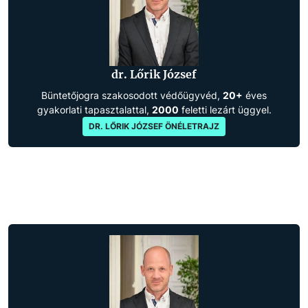
dr. Lőrik József
Büntetőjogra szakosodott védőügyvéd,
20+
éves
gyakorlati tapasztalattal,
2000
feletti lezárt üggyel.
DR. LŐRIK JÓZSEF ÖNÉLETRAJZ