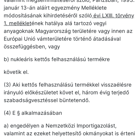
valamint megsemmisítéséről szóló, Párizsban, 1993.
január 13-án aláírt egyezmény Melléklete
módosításának kihirdetéséről szóló
évi LXIII. törvény
1. melléklet
ének hatálya alá tartozó vegyi
anyagoknak Magyarország területére vagy innen az
Európai Unió vámterületére történő átadásával
összefüggésben, vagy
b) nukleáris kettős felhasználású termékre
követik el.
(3) Aki kettős felhasználású termékkel visszaélésre
irányuló előkészületet követ el, három évig terjedő
szabadságvesztéssel büntetendő.
(4) E § alkalmazásában
a) engedélyen a Nemzetközi Importigazolást,
valamint az ezeket helyettesítő okmányokat is érteni