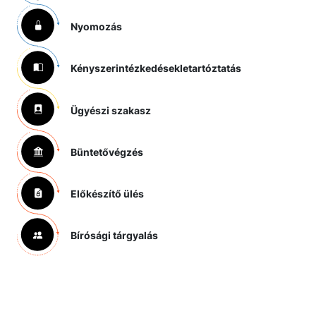
Nyomozás
Kényszerintézkedések
letartóztatás
Ügyészi szakasz
Büntetővégzés
Előkészítő ülés
Bírósági tárgyalás