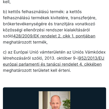
kell,
b) kettős felhasználású termék: a kettős
felhasználású termékek kivitelére, transzferjére,
brókertevékenységére és tranzitjára vonatkozó
közösségi ellenőrzési rendszer kialakításáról
szóló
428/2009/EK rendelet 2. cikk 1. pontjában
meghatározott termék,
c) az Európai Unió vámterületén az Uniós Vámkódex
létrehozásáról szóló, 2013. október 9-i
952/2013/EU
európai parlamenti és tanácsi rendelet 4. cikkében
meghatározott területet kell érteni.