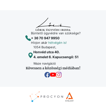
Büntető ügyvédre van szüksége?
+ 36 70 947 9950
Hívjon akár
hétvégén is!
1054 Budapest,
Honvéd utca 40.
4. emelet 6. Kapucsengő: 51
Waze navigáció
Kövessen a közösségi médiában!