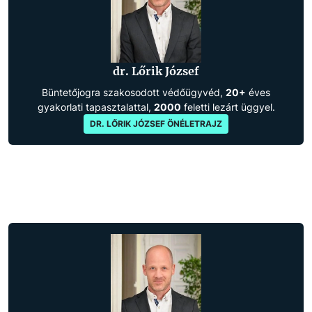
dr. Lőrik József
Büntetőjogra szakosodott védőügyvéd,
20+
éves
gyakorlati tapasztalattal,
2000
feletti lezárt üggyel.
DR. LŐRIK JÓZSEF ÖNÉLETRAJZ