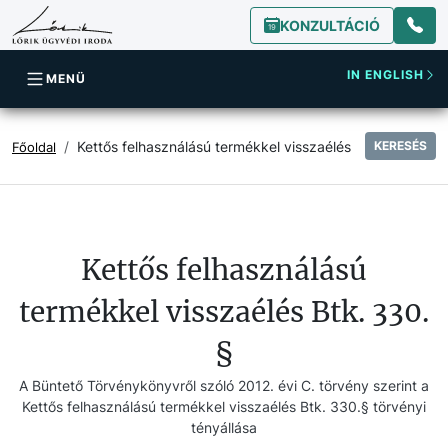
KONZULTÁCIÓ
IN ENGLISH
MENÜ
Kettős felhasználású termékkel visszaélés
KERESÉS
Főoldal
Kettős felhasználású
termékkel visszaélés Btk. 330.
§
A Büntető Törvénykönyvről szóló 2012. évi C. törvény szerint a
Kettős felhasználású termékkel visszaélés Btk. 330.§ törvényi
tényállása