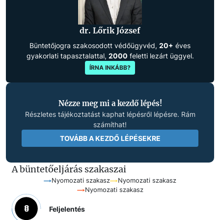
dr. Lőrik József
Büntetőjogra szakosodott védőügyvéd,
20+
éves
gyakorlati tapasztalattal,
2000
feletti lezárt üggyel.
ÍRNA INKÁBB?
Nézze meg mi a kezdő lépés!
Részletes tájékoztatást kaphat lépésről lépésre. Rám
számíthat!
TOVÁBB A KEZDŐ LÉPÉSEKRE
A büntetőeljárás szakaszai
Nyomozati szakasz
Nyomozati szakasz
Nyomozati szakasz
Feljelentés