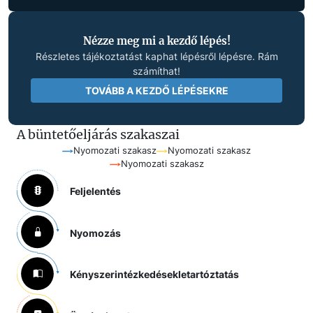
Nézze meg mi a kezdő lépés!
Részletes tájékoztatást kaphat lépésről lépésre. Rám
számíthat!
TOVÁBB A KEZDŐ LÉPÉSEKRE
A büntetőeljárás szakaszai
Nyomozati szakasz
Nyomozati szakasz
Nyomozati szakasz
Feljelentés
Nyomozás
Kényszerintézkedések
letartóztatás