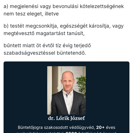
a) megjelenési vagy bevonulási kötelezettségének
nem tesz eleget, illetve
b) testét megcsonkítja, egészségét károsítja, vagy
megtévesztő magatartást tanúsít,
bűntett miatt öt évtől tíz évig terjedő
szabadságvesztéssel büntetendő.
dr. Lőrik József
Büntetőjogra szakosodott védőügyvéd,
20+
éves