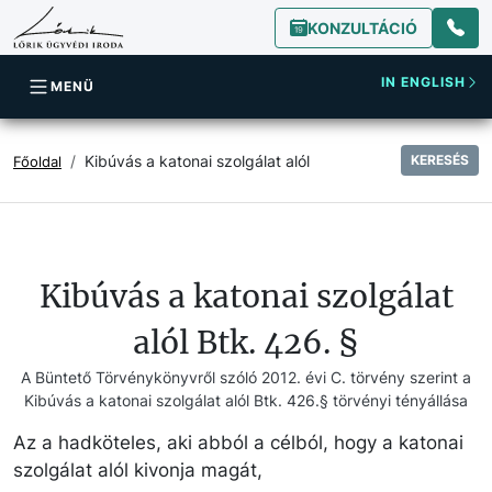
KONZULTÁCIÓ
IN ENGLISH
MENÜ
Kibúvás a katonai szolgálat alól
KERESÉS
Főoldal
Kibúvás a katonai szolgálat
alól Btk. 426. §
A Büntető Törvénykönyvről szóló 2012. évi C. törvény szerint a
Kibúvás a katonai szolgálat alól Btk. 426.§ törvényi tényállása
Az a hadköteles, aki abból a célból, hogy a katonai
szolgálat alól kivonja magát,