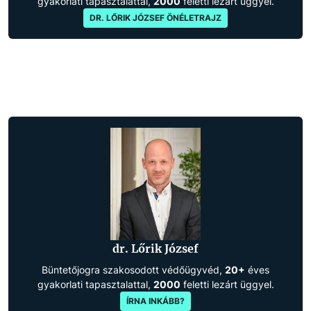
gyakorlati tapasztalattal,
2000
feletti lezárt üggyel.
DR. LŐRIK JÓZSEF ÖNÉLETRAJZ
dr. Lőrik József
Büntetőjogra szakosodott védőügyvéd,
20+
éves
gyakorlati tapasztalattal,
2000
feletti lezárt üggyel.
ÍRNA INKÁBB?