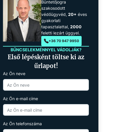
Büntetőjogra
szakosodott
védőügyvéd,
20+
éves
gyakorlati
tapasztalattal,
2000
feletti lezárt üggyel.
+36 70 947 9950
BŰNCSELEKMÉNNYEL VÁDOLJÁK?
Első lépésként töltse ki az
űrlapot!
Az Ön neve
Az Ön e-mail címe
Az Ön telefonszáma