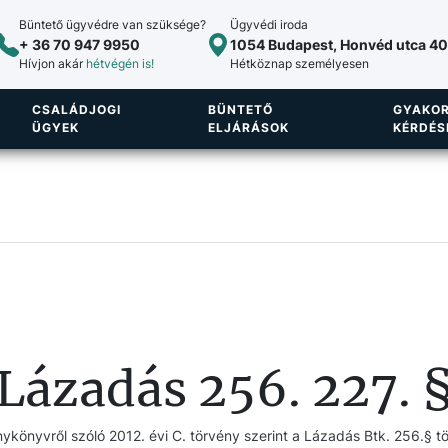
Büntető ügyvédre van szüksége?
Ügyvédi iroda
+ 36 70 947 9950
1054 Budapest, Honvéd utca 40.
Hívjon akár
hétvégén is!
Hétköznap személyesen
CSALÁDJOGI
BÜNTETŐ
GYAKOR
ÜGYEK
ELJÁRÁSOK
KÉRDÉS
Lázadás 256. 227. 
ykönyvről szóló 2012. évi C. törvény szerint a Lázadás Btk. 256.§ tö