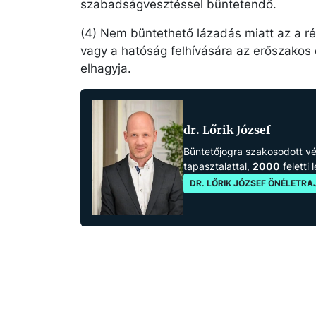
szabadságvesztéssel büntetendő.
(4) Nem büntethető lázadás miatt az a r
vagy a hatóság felhívására az erőszako
elhagyja.
dr. Lőrik József
Büntetőjogra szakosodott 
tapasztalattal,
2000
feletti 
DR. LŐRIK JÓZSEF ÖNÉLETRA