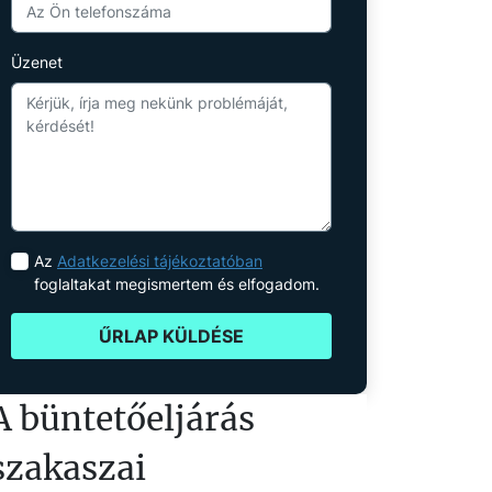
Üzenet
Az
Adatkezelési tájékoztatóban
foglaltakat megismertem és elfogadom.
ŰRLAP KÜLDÉSE
A büntetőeljárás
szakaszai