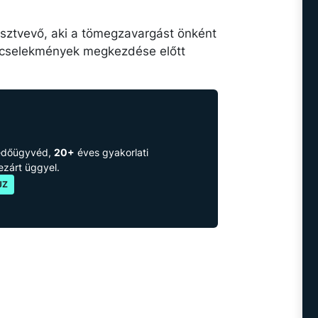
észtvevő, aki a tömegzavargást önként
s cselekmények megkezdése előtt
védőügyvéd,
20+
éves gyakorlati
lezárt üggyel.
JZ