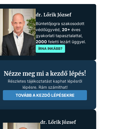
dr. Lőrik József
Büntetőjogra szakosodott
védőügyvéd,
20+
éves
gyakorlati tapasztalattal,
2000
feletti lezárt üggyel.
ÍRNA INKÁBB?
Nézze meg mi a kezdő lépés!
Részletes tájékoztatást kaphat lépésről
lépésre. Rám számíthat!
TOVÁBB A KEZDŐ LÉPÉSEKRE
dr. Lőrik József