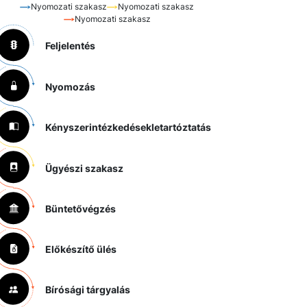
Nyomozati szakasz
Nyomozati szakasz
Nyomozati szakasz
Feljelentés
Nyomozás
Kényszerintézkedések
letartóztatás
Ügyészi szakasz
Büntetővégzés
Előkészítő ülés
Bírósági tárgyalás