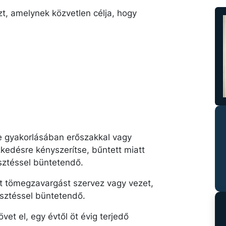
t, amelynek közvetlen célja, hogy
e gyakorlásában erőszakkal vagy
kedésre kényszerítse, bűntett miatt
sztéssel büntetendő.
t tömegzavargást szervez vagy vezet,
esztéssel büntetendő.
vet el, egy évtől öt évig terjedő