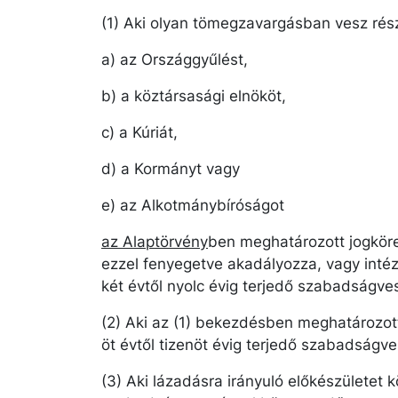
(1) Aki olyan tömegzavargásban vesz rész
a) az Országgyűlést,
b) a köztársasági elnököt,
c) a Kúriát,
d) a Kormányt vagy
e) az Alkotmánybíróságot
az Alaptörvény
ben meghatározott jogkör
ezzel fenyegetve akadályozza, vagy intéz
két évtől nyolc évig terjedő szabadságve
(2) Aki az (1) bekezdésben meghatározot
öt évtől tizenöt évig terjedő szabadságv
(3) Aki lázadásra irányuló előkészületet kö