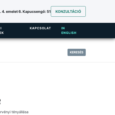
 4. emelet 6. Kapucsengő: 51
KONZULTÁCIÓ
I
KAPCSOLAT
IN
EK
ENGLISH
KERESÉS
§
rvényi tényállása