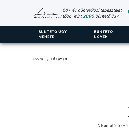
20+
év büntetőjogi tapasztalat
több, mint
2000
büntető ügy.
BÜNTETŐ ÜGY
BÜNTETŐ
MENETE
ÜGYEK
Lázadás
Főoldal
A Büntető Törvén