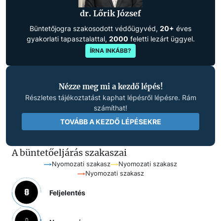
dr. Lőrik József
Büntetőjogra szakosodott védőügyvéd,
20+
éves
gyakorlati tapasztalattal,
2000
feletti lezárt üggyel.
ÍRNA INKÁBB?
Nézze meg mi a kezdő lépés!
Részletes tájékoztatást kaphat lépésről lépésre. Rám
számíthat!
TOVÁBB A KEZDŐ LÉPÉSEKRE
A büntetőeljárás szakaszai
Nyomozati szakasz
Nyomozati szakasz
Nyomozati szakasz
Feljelentés