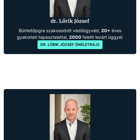
dr. Lőrik József
Büntetőjogra szakosodott védőügyvéd,
20+
éves
gyakorlati tapasztalattal,
2000
feletti lezárt üggyel.
DR. LŐRIK JÓZSEF ÖNÉLETRAJZ