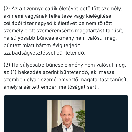
(2) Az a tizennyolcadik életévét betöltött személy,
aki nemi vágyának felkeltése vagy kielégítése
céljából tizennegyedik életévét be nem töltött
személy előtt szeméremsértő magatartást tanúsít,
ha súlyosabb bűncselekmény nem valósul meg,
bűntett miatt három évig terjedő
szabadságvesztéssel büntetendő.
(3) Ha súlyosabb bűncselekmény nem valósul meg,
az (1) bekezdés szerint büntetendő, aki mással
szemben olyan szeméremsértő magatartást tanúsít,
amely a sértett emberi méltóságát sérti.