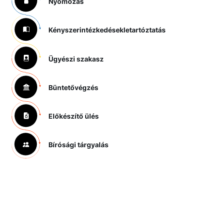
Nyomozás
Kényszerintézkedések
letartóztatás
Ügyészi szakasz
Büntetővégzés
Előkészítő ülés
Bírósági tárgyalás