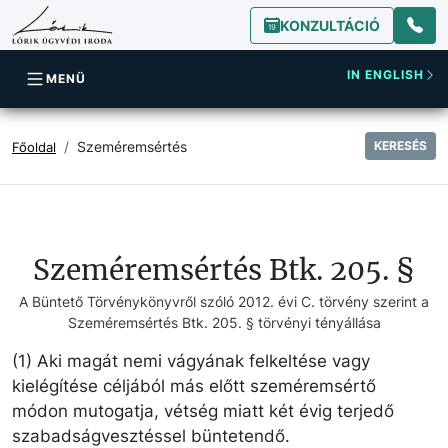
KONZULTÁCIÓ
IN ENGLISH
MENÜ
Szeméremsértés
KERESÉS
Főoldal
Szeméremsértés Btk. 205. §
A Büntető Törvénykönyvről szóló 2012. évi C. törvény szerint a
Szeméremsértés Btk. 205. § törvényi tényállása
(1) Aki magát nemi vágyának felkeltése vagy
kielégítése céljából más előtt szeméremsértő
módon mutogatja, vétség miatt két évig terjedő
szabadságvesztéssel büntetendő.