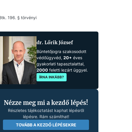
tk. 196. § törvényi
dr. Lőrik József
Büntetőjogra szakosodott
védőügyvéd,
20+
éves
gyakorlati tapasztalattal,
2000
feletti lezárt üggyel.
ÍRNA INKÁBB?
Nézze meg mi a kezdő lépés!
Részletes tájékoztatást kaphat lépésről
lépésre. Rám számíthat!
TOVÁBB A KEZDŐ LÉPÉSEKRE