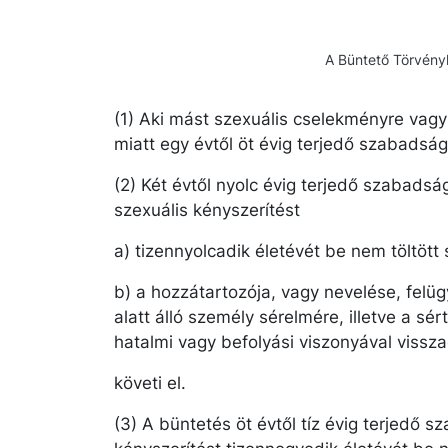
A Büntető Törvényk
(1) Aki mást szexuális cselekményre vagy
miatt egy évtől öt évig terjedő szabadsá
(2) Két évtől nyolc évig terjedő szabadsá
szexuális kényszerítést
a) tizennyolcadik életévét be nem töltött
b) a hozzátartozója, vagy nevelése, felü
alatt álló személy sérelmére, illetve a sé
hatalmi vagy befolyási viszonyával vissza
követi el.
(3) A büntetés öt évtől tíz évig terjedő 