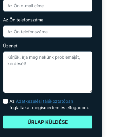
Az Ön telefonszáma
Üzenet
Az
Adatkezelési tájékoztatóban
foglaltakat megismertem és elfogadom.
ŰRLAP KÜLDÉSE