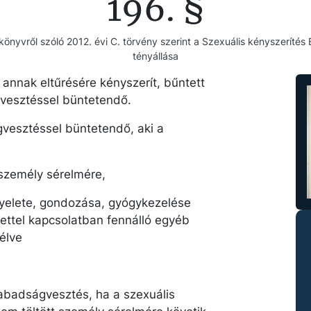
196. §
önyvről szóló 2012. évi C. törvény szerint a Szexuális kényszerítés B
tényállása
 annak eltűrésére kényszerít, bűntett
gvesztéssel büntetendő.
gvesztéssel büntetendő, aki a
 személy sérelmére,
gyelete, gondozása, gyógykezelése
rtettel kapcsolatban fennálló egyéb
élve
szabadságvesztés, ha a szexuális