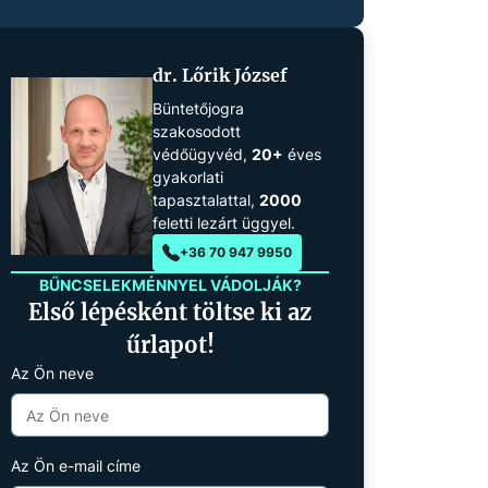
dr. Lőrik József
Büntetőjogra
szakosodott
védőügyvéd,
20+
éves
gyakorlati
tapasztalattal,
2000
feletti lezárt üggyel.
+36 70 947 9950
BŰNCSELEKMÉNNYEL VÁDOLJÁK?
Első lépésként töltse ki az
űrlapot!
Az Ön neve
Az Ön e-mail címe