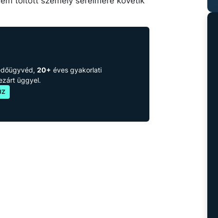
nem töltött személy sérelmére követik
védőügyvéd,
20+
éves gyakorlati
lezárt üggyel.
JZ