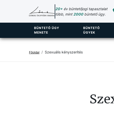
20+
év büntetőjogi tapasztalat
több, mint
2000
büntető ügy.
BÜNTETŐ ÜGY
BÜNTETŐ
MENETE
ÜGYEK
Szexuális kényszerítés
Főoldal
Szex