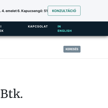
 4. emelet 6. Kapucsengő: 51
KONZULTÁCIÓ
I
KAPCSOLAT
IN
EK
ENGLISH
KERESÉS
 Btk.