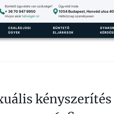
Büntető ügyvédre van szüksége?
Ügyvédi iroda
+ 36 70 947 9950
1054 Budapest, Honvéd utca 40.
Hívjon akár
hétvégén is!
Hétköznap személyesen
CSALÁDJOGI
BÜNTETŐ
GYAKOR
ÜGYEK
ELJÁRÁSOK
KÉRDÉS
uális kényszerítés