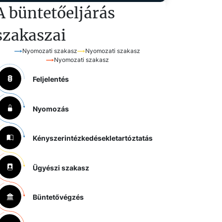
A büntetőeljárás
szakaszai
Nyomozati szakasz
Nyomozati szakasz
Nyomozati szakasz
Feljelentés
Nyomozás
Kényszerintézkedések
letartóztatás
Ügyészi szakasz
Büntetővégzés