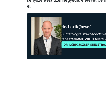
kényszerítést tizennegyedik életévét be 
el.
dr. Lőrik József
Büntetőjogra szakosodott 
tapasztalattal,
2000
feletti 
DR. LŐRIK JÓZSEF ÖNÉLETRA