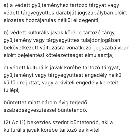
a) a védett gyűjteményhez tartozó tárgyat vagy
védett tárgyegyüttes darabját jogszabályban előírt
előzetes hozzájárulás nélkül elidegeníti,
b) védett kulturális javak körébe tartozó tárgy,
gyűjtemény vagy tárgyegyüttes tulajdonjogában
bekövetkezett változásra vonatkozó, jogszabályban
előírt bejelentési kötelezettségét elmulasztja,
c) védett kulturális javak körébe tartozó tárgyat,
gyűjteményt vagy tárgyegyüttest engedély nélkül
külföldre juttat, vagy a kiviteli engedély kereteit
túllépi,
bűntettet miatt három évig terjedő
szabadságvesztéssel büntetendő.
(2) Az (1) bekezdés szerint büntetendő, aki a
kulturális javak körébe tartozó és kiviteli