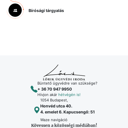
Bírósági tárgyalás
Büntető ügyvédre van szüksége?
+ 36 70 947 9950
Hívjon akár
hétvégén is!
1054 Budapest,
Honvéd utca 40.
4. emelet 6. Kapucsengő: 51
Waze navigáció
Kövessen a közösségi médiában!