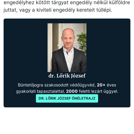
engedélyhez kötött tárgyat engedély nélkül külföldre
juttat, vagy a kiviteli engedély kereteit túllépi.
dr. Lőrik József
Büntetőjogra szakosodott védőügyvéd,
20+
éves
gyakorlati tapasztalattal,
2000
feletti lezárt üggyel.
DR. LŐRIK JÓZSEF ÖNÉLETRAJZ