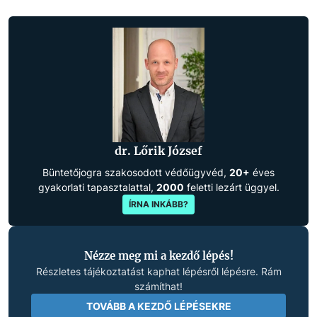
dr. Lőrik József
Büntetőjogra szakosodott védőügyvéd,
20+
éves
gyakorlati tapasztalattal,
2000
feletti lezárt üggyel.
ÍRNA INKÁBB?
Nézze meg mi a kezdő lépés!
Részletes tájékoztatást kaphat lépésről lépésre. Rám
számíthat!
TOVÁBB A KEZDŐ LÉPÉSEKRE