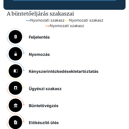
A büntetőeljárás szakaszai
Nyomozati szakasz
Nyomozati szakasz
Nyomozati szakasz
Feljelentés
Nyomozás
Kényszerintézkedések
letartóztatás
Ügyészi szakasz
Büntetővégzés
Előkészítő ülés