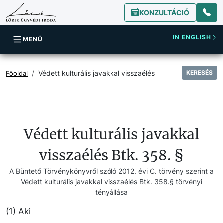
KONZULTÁCIÓ
IN ENGLISH
MENÜ
Védett kulturális javakkal visszaélés
KERESÉS
Főoldal
Védett kulturális javakkal
visszaélés Btk. 358. §
A Büntető Törvénykönyvről szóló 2012. évi C. törvény szerint a
Védett kulturális javakkal visszaélés Btk. 358.§ törvényi
tényállása
(1) Aki