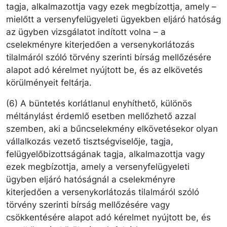
tagja, alkalmazottja vagy ezek megbízottja, amely –
mielőtt a versenyfelügyeleti ügyekben eljáró hatóság
az ügyben vizsgálatot indított volna – a
cselekményre kiterjedően a versenykorlátozás
tilalmáról szóló törvény szerinti bírság mellőzésére
alapot adó kérelmet nyújtott be, és az elkövetés
körülményeit feltárja.
(6) A büntetés korlátlanul enyhíthető, különös
méltánylást érdemlő esetben mellőzhető azzal
szemben, aki a bűncselekmény elkövetésekor olyan
vállalkozás vezető tisztségviselője, tagja,
felügyelőbizottságának tagja, alkalmazottja vagy
ezek megbízottja, amely a versenyfelügyeleti
ügyben eljáró hatóságnál a cselekményre
kiterjedően a versenykorlátozás tilalmáról szóló
törvény szerinti bírság mellőzésére vagy
csökkentésére alapot adó kérelmet nyújtott be, és