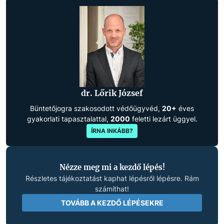
dr. Lőrik József
Büntetőjogra szakosodott védőügyvéd,
20+
éves
gyakorlati tapasztalattal,
2000
feletti lezárt üggyel.
ÍRNA INKÁBB?
Nézze meg mi a kezdő lépés!
Részletes tájékoztatást kaphat lépésről lépésre. Rám
számíthat!
TOVÁBB A KEZDŐ LÉPÉSEKRE