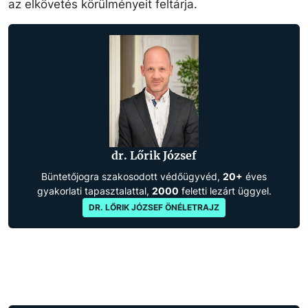
az elkövetés körülményeit feltárja.
dr. Lőrik József
Büntetőjogra szakosodott védőügyvéd,
20+
éves
gyakorlati tapasztalattal,
2000
feletti lezárt üggyel.
DR. LŐRIK JÓZSEF ÖNÉLETRAJZ