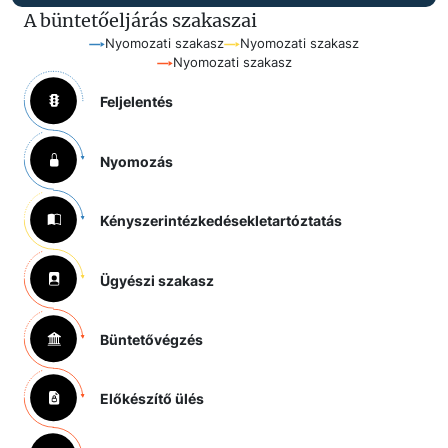
A büntetőeljárás szakaszai
Nyomozati szakasz
Nyomozati szakasz
Nyomozati szakasz
Feljelentés
Nyomozás
Kényszerintézkedések
letartóztatás
Ügyészi szakasz
Büntetővégzés
Előkészítő ülés