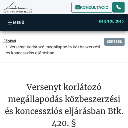
KONZULTÁCIÓ
IN ENGLISH
MENÜ
Főoldal
KERESÉS
Versenyt korlátozó megállapodás közbeszerzési
és koncessziós eljárásban
Versenyt korlátozó
megállapodás közbeszerzési
és koncessziós eljárásban Btk.
420. §