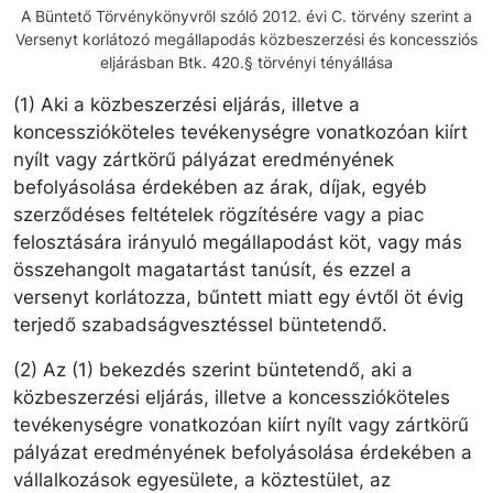
A Büntető Törvénykönyvről szóló 2012. évi C. törvény szerint a
Versenyt korlátozó megállapodás közbeszerzési és koncessziós
eljárásban Btk. 420.§ törvényi tényállása
(1) Aki a közbeszerzési eljárás, illetve a
koncesszióköteles tevékenységre vonatkozóan kiírt
nyílt vagy zártkörű pályázat eredményének
befolyásolása érdekében az árak, díjak, egyéb
szerződéses feltételek rögzítésére vagy a piac
felosztására irányuló megállapodást köt, vagy más
összehangolt magatartást tanúsít, és ezzel a
versenyt korlátozza, bűntett miatt egy évtől öt évig
terjedő szabadságvesztéssel büntetendő.
(2) Az (1) bekezdés szerint büntetendő, aki a
közbeszerzési eljárás, illetve a koncesszióköteles
tevékenységre vonatkozóan kiírt nyílt vagy zártkörű
pályázat eredményének befolyásolása érdekében a
vállalkozások egyesülete, a köztestület, az