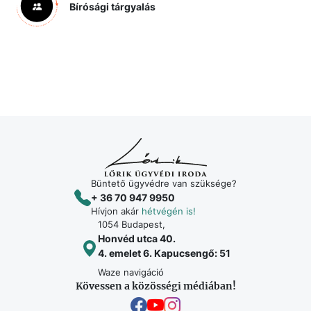
Bírósági tárgyalás
Büntető ügyvédre van szüksége?
+ 36 70 947 9950
Hívjon akár
hétvégén is!
1054 Budapest,
Honvéd utca 40.
4. emelet 6. Kapucsengő: 51
Waze navigáció
Kövessen a közösségi médiában!