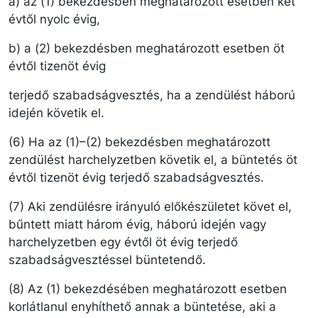
a) az (1) bekezdésben meghatározott esetben két
évtől nyolc évig,
b) a (2) bekezdésben meghatározott esetben öt
évtől tizenöt évig
terjedő szabadságvesztés, ha a zendülést háború
idején követik el.
(6) Ha az (1)–(2) bekezdésben meghatározott
zendülést harchelyzetben követik el, a büntetés öt
évtől tizenöt évig terjedő szabadságvesztés.
(7) Aki zendülésre irányuló előkészületet követ el,
bűntett miatt három évig, háború idején vagy
harchelyzetben egy évtől öt évig terjedő
szabadságvesztéssel büntetendő.
(8) Az (1) bekezdésében meghatározott esetben
korlátlanul enyhíthető annak a büntetése, aki a