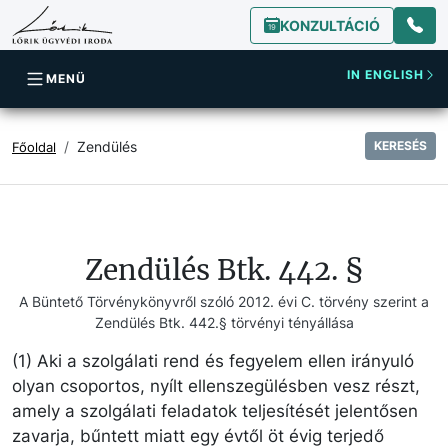
KONZULTÁCIÓ
IN ENGLISH
MENÜ
Zendülés
KERESÉS
Főoldal
Zendülés Btk. 442. §
A Büntető Törvénykönyvről szóló 2012. évi C. törvény szerint a
Zendülés Btk. 442.§ törvényi tényállása
(1) Aki a szolgálati rend és fegyelem ellen irányuló
olyan csoportos, nyílt ellenszegülésben vesz részt,
amely a szolgálati feladatok teljesítését jelentősen
zavarja, bűntett miatt egy évtől öt évig terjedő