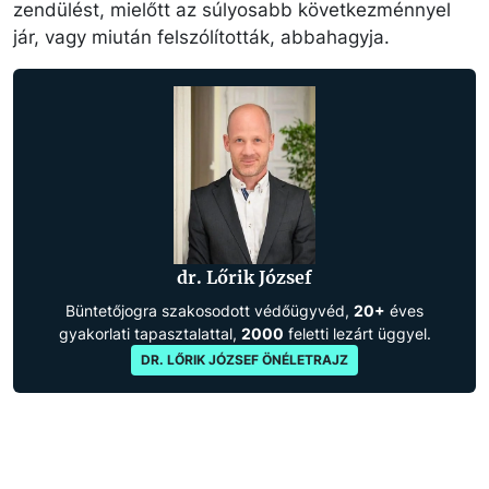
zendülést, mielőtt az súlyosabb következménnyel
jár, vagy miután felszólították, abbahagyja.
dr. Lőrik József
Büntetőjogra szakosodott védőügyvéd,
20+
éves
gyakorlati tapasztalattal,
2000
feletti lezárt üggyel.
DR. LŐRIK JÓZSEF ÖNÉLETRAJZ