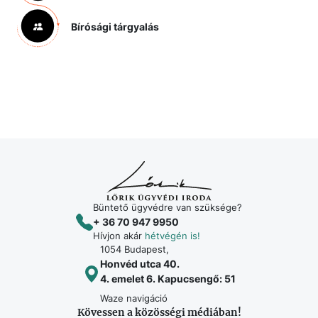
Bírósági tárgyalás
Büntető ügyvédre van szüksége?
+ 36 70 947 9950
Hívjon akár
hétvégén is!
1054 Budapest,
Honvéd utca 40.
4. emelet 6. Kapucsengő: 51
Waze navigáció
Kövessen a közösségi médiában!