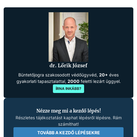
dr. Lőrik József
Büntetőjogra szakosodott védőügyvéd,
20+
éves
gyakorlati tapasztalattal,
2000
feletti lezárt üggyel.
ÍRNA INKÁBB?
Nézze meg mi a kezdő lépés!
Részletes tájékoztatást kaphat lépésről lépésre. Rám
számíthat!
TOVÁBB A KEZDŐ LÉPÉSEKRE