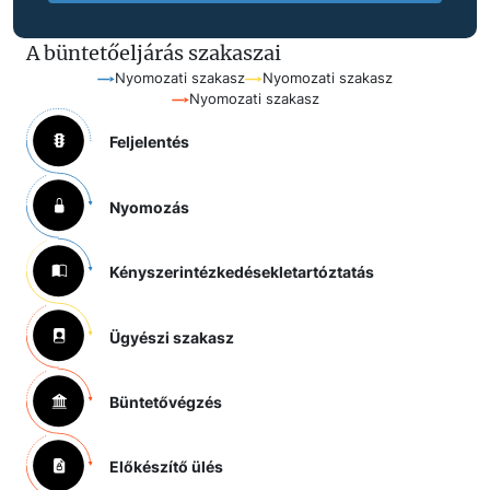
A büntetőeljárás szakaszai
Nyomozati szakasz
Nyomozati szakasz
Nyomozati szakasz
Feljelentés
Nyomozás
Kényszerintézkedések
letartóztatás
Ügyészi szakasz
Büntetővégzés
Előkészítő ülés