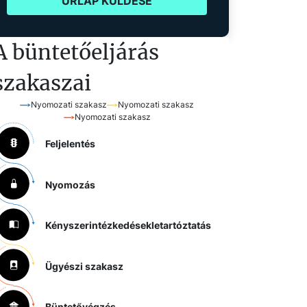
ŰRLAP KÜLDÉSE
A büntetőeljárás
szakaszai
Nyomozati szakasz
Nyomozati szakasz
Nyomozati szakasz
Feljelentés
Nyomozás
Kényszerintézkedések
letartóztatás
Ügyészi szakasz
Büntetővégzés