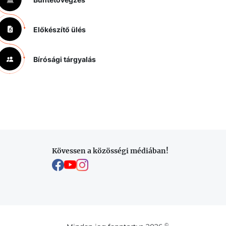
Előkészítő ülés
Bírósági tárgyalás
Kövessen a közösségi médiában!
©