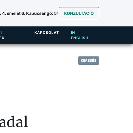
 4. emelet 6. Kapucsengő: 51
KONZULTÁCIÓ
I
KAPCSOLAT
IN
EK
ENGLISH
KERESÉS
adal