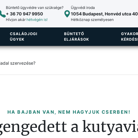
Büntető ügyvédre van szüksége?
Ügyvédi iroda
+ 36 70 947 9950
1054 Budapest, Honvéd utca 40.
Hívjon akár
hétvégén is!
Hétköznap személyesen
CSALÁDJOGI
BÜNTETŐ
GYAKOR
ÜGYEK
ELJÁRÁSOK
KÉRDÉS
adal szervezése?
HA BAJBAN VAN, NEM HAGYJUK CSERBEN!
engedett a kutyavi