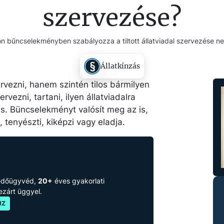
szervezése?
ön bűncselekményben szabályozza a tiltott állatviadal szervezése ne
Állatkínzás
ervezni, hanem szintén tilos bármilyen
ervezni, tartani, ilyen állatviadalra
 is. Büncselekményt valósít meg az is,
, tenyészti, kiképzi vagy eladja.
védőügyvéd,
20+
éves gyakorlati
lezárt üggyel.
JZ