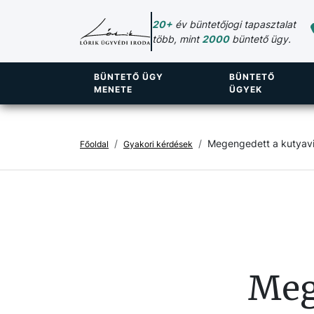
20+
év büntetőjogi tapasztalat
több, mint
2000
büntető ügy.
BÜNTETŐ ÜGY
BÜNTETŐ
MENETE
ÜGYEK
Megengedett a kutyavi
Főoldal
Gyakori kérdések
Meg