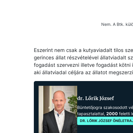
Nem. A Btk. kül
Eszerint nem csak a kutyaviadalt tilos sz
gerinces állat részvételével állatviadalt sz
fogadást szervezni illetve fogadást kötni
aki állatviadal céljára az állatot megszerzi
dr. Lőrik József
Büntetőjogra szakosodott 
tapasztalattal,
2000
feletti 
DR. LŐRIK JÓZSEF ÖNÉLETRA