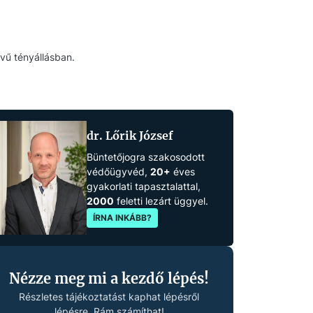
vű tényállásban.
dr. Lőrik József
Büntetőjogra szakosodott
védőügyvéd,
20+
éves
gyakorlati tapasztalattal,
2000
feletti lezárt üggyel.
ÍRNA INKÁBB?
Nézze meg mi a kezdő lépés!
Részletes tájékoztatást kaphat lépésről
lépésre. Rám számíthat!