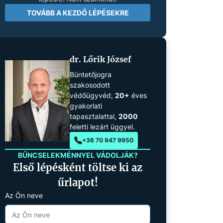
TOVÁBB A KEZDŐ LÉPÉSEKRE
dr. Lőrik József
Büntetőjogra
szakosodott
védőügyvéd,
20+
éves
gyakorlati
tapasztalattal,
2000
feletti lezárt üggyel.
+36 70 947 9950
BŰNCSELEKMÉNNYEL VÁDOLJÁK?
Első lépésként töltse ki az
űrlapot!
Az Ön neve