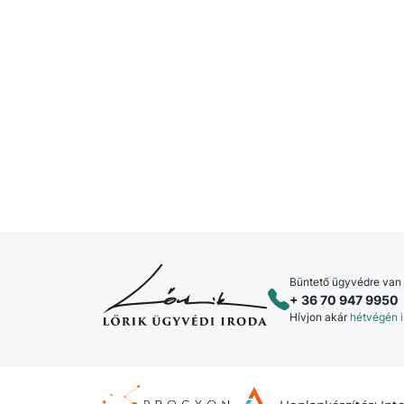
Büntető ügyvédre van
+ 36 70 947 9950
Hívjon akár
hétvégén i