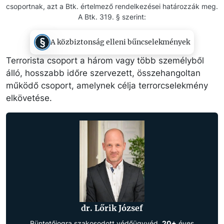
csoportnak, azt a Btk. értelmező rendelkezései határozzák meg.
A Btk. 319. § szerint:
A közbiztonság elleni bűncselekmények
Terrorista csoport a három vagy több személyből
álló, hosszabb időre szervezett, összehangoltan
működő csoport, amelynek célja terrorcselekmény
elkövetése.
dr. Lőrik József
Büntetőjogra szakosodott védőügyvéd,
20+
éves