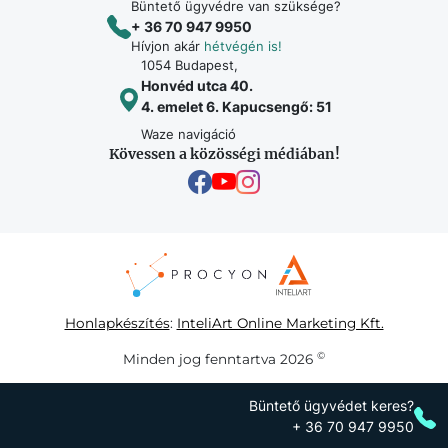
Büntető ügyvédre van szüksége?
+ 36 70 947 9950
Hívjon akár
hétvégén is!
1054 Budapest,
Honvéd utca 40.
4. emelet 6. Kapucsengő: 51
Waze navigáció
Kövessen a közösségi médiában!
Honlapkészítés
:
InteliArt Online Marketing Kft.
©
Minden jog fenntartva 2026
Büntető ügyvédet keres?
+ 36 70 947 9950