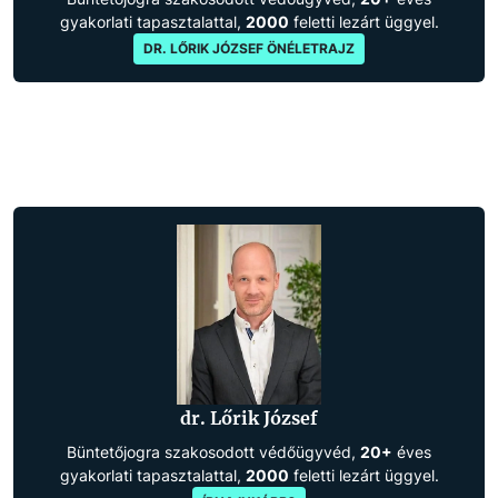
gyakorlati tapasztalattal,
2000
feletti lezárt üggyel.
DR. LŐRIK JÓZSEF ÖNÉLETRAJZ
dr. Lőrik József
Büntetőjogra szakosodott védőügyvéd,
20+
éves
gyakorlati tapasztalattal,
2000
feletti lezárt üggyel.