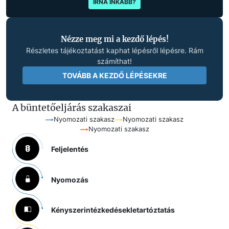
ÍRNA INKÁBB?
Nézze meg mi a kezdő lépés!
Részletes tájékoztatást kaphat lépésről lépésre. Rám
számíthat!
TOVÁBB A KEZDŐ LÉPÉSEKRE
A büntetőeljárás szakaszai
Nyomozati szakasz
Nyomozati szakasz
Nyomozati szakasz
Feljelentés
Nyomozás
Kényszerintézkedések
letartóztatás