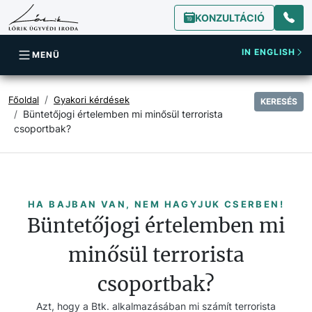
KONZULTÁCIÓ
IN ENGLISH
MENÜ
Főoldal
Gyakori kérdések
KERESÉS
Büntetőjogi értelemben mi minősül terrorista
csoportbak?
HA BAJBAN VAN, NEM HAGYJUK CSERBEN!
Büntetőjogi értelemben mi
minősül terrorista
csoportbak?
Azt, hogy a Btk. alkalmazásában mi számít terrorista