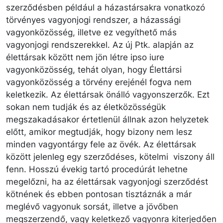
szerződésben például a házastársakra vonatkozó
törvényes vagyonjogi rendszer, a házassági
vagyonközösség, illetve ez vegyíthető más
vagyonjogi rendszerekkel. Az új Ptk. alapján az
élettársak között nem jön létre ipso iure
vagyonközösség, tehát olyan, hogy Élettársi
vagyonközösség a törvény erejénél fogva nem
keletkezik. Az élettársak önálló vagyonszerzők. Ezt
sokan nem tudják és az életközösségük
megszakadásakor értetlenül állnak azon helyzetek
előtt, amikor megtudják, hogy bizony nem lesz
minden vagyontárgy fele az övék. Az élettársak
között jelenleg egy szerződéses, kötelmi viszony áll
fenn. Hosszú évekig tartó procedúrát lehetne
megelőzni, ha az élettársak vagyonjogi szerződést
kötnének és ebben pontosan tisztáznák a már
meglévő vagyonuk sorsát, illetve a jövőben
megszerzendő, vagy keletkező vagyonra kiterjedően