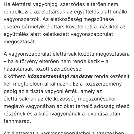
Ha élettársi vagyonjogi szerződés eltérően nem
rendelkezik, az élettársak az együttélés alatt önálló
vagyonszerzők. Az életközösség megszűnése
esetén bármelyik élettárs követelheti a másiktól az
együttélés alatt keletkezett vagyonszaporulat
megosztását..
A vagyonszaporulat élettársak közötti megosztására
– ha e törvény eltérően nem rendelkezik – a
házastársak között szerződéssel
kiköthető
közszerzeményi rendszer
rendelkezéseit
kell megfelelően alkalmazni. Ez a közszerzemény
pedig az a tiszta vagyoni érték, amely az
élettársaknak az életközösség megszűnésekor
meglévő vagyonában az őket terhelő adósság ráeső
részének és a különvagyonának a levonása után
fennmarad.
Az élettársat a vagyonszaporulatból a szerzésben