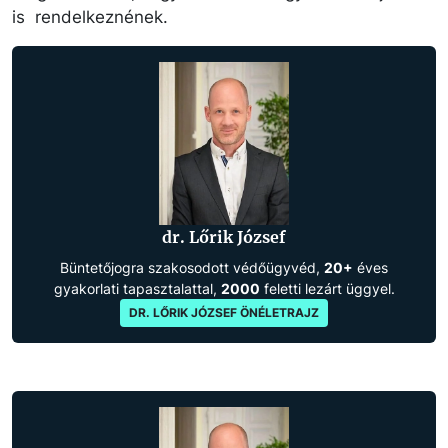
is rendelkeznének.
dr. Lőrik József
Büntetőjogra szakosodott védőügyvéd,
20+
éves
gyakorlati tapasztalattal,
2000
feletti lezárt üggyel.
DR. LŐRIK JÓZSEF ÖNÉLETRAJZ