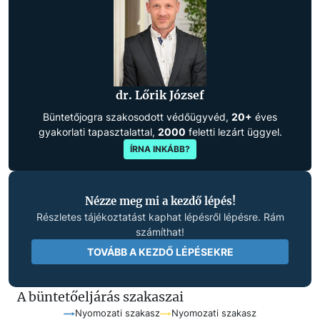
dr. Lőrik József
Büntetőjogra szakosodott védőügyvéd,
20+
éves
gyakorlati tapasztalattal,
2000
feletti lezárt üggyel.
ÍRNA INKÁBB?
Nézze meg mi a kezdő lépés!
Részletes tájékoztatást kaphat lépésről lépésre. Rám
számíthat!
TOVÁBB A KEZDŐ LÉPÉSEKRE
A büntetőeljárás szakaszai
Nyomozati szakasz
Nyomozati szakasz