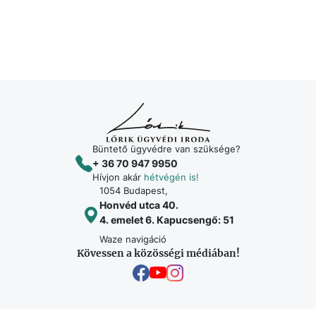
Büntető ügyvédre van szüksége?
+ 36 70 947 9950
Hívjon akár
hétvégén is!
1054 Budapest,
Honvéd utca 40.
4. emelet 6. Kapucsengő: 51
Waze navigáció
Kövessen a közösségi médiában!