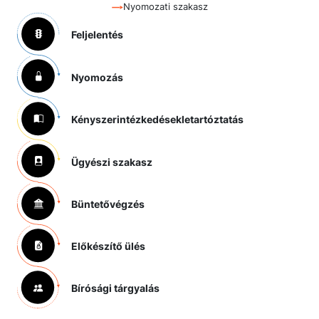
Nyomozati szakasz
Feljelentés
Nyomozás
Kényszerintézkedések
letartóztatás
Ügyészi szakasz
Büntetővégzés
Előkészítő ülés
Bírósági tárgyalás