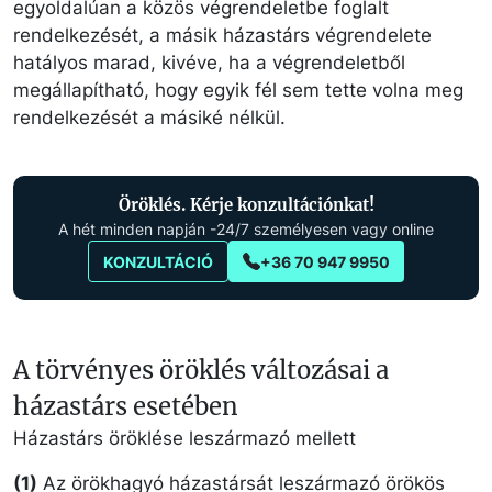
egyoldalúan a közös végrendeletbe foglalt
rendelkezését, a másik házastárs végrendelete
hatályos marad, kivéve, ha a végrendeletből
megállapítható, hogy egyik fél sem tette volna meg
rendelkezését a másiké nélkül.
Öröklés. Kérje konzultációnkat!
A hét minden napján -24/7 személyesen vagy online
KONZULTÁCIÓ
+36 70 947 9950
A törvényes öröklés változásai a
házastárs esetében
Házastárs öröklése leszármazó mellett
(1)
Az örökhagyó házastársát leszármazó örökös