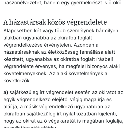
haszonélvezetet, hanem egy gyermekrészt is örököl.
A házastársak közös végrendelete
Alapesetben két vagy több személynek bármilyen
alakban ugyanabba az okiratba foglalt
végrendelkezése érvénytelen. Azonban a
házastársaknak az életközösség fennállása alatt
készített, ugyanabba az okiratba foglalt írásbeli
végrendelete érvényes, ha megfelel bizonyos alaki
követelményeknek. Az alaki követelmények a
következők:
a)
sajátkezűleg írt végrendelet esetén az okiratot az
egyik végrendelkező elejétől végig maga írja és
aláírja, a másik végrendelkező ugyanabban az
okiratban sajátkezűleg írt nyilatkozatban kijelenti,
hogy az okirat az ő végakaratát is magában foglalja,