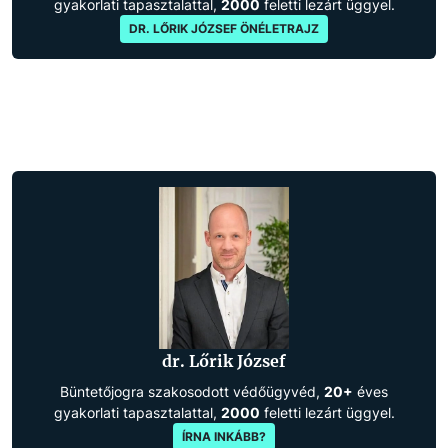
gyakorlati tapasztalattal,
2000
feletti lezárt üggyel.
DR. LŐRIK JÓZSEF ÖNÉLETRAJZ
dr. Lőrik József
Büntetőjogra szakosodott védőügyvéd,
20+
éves
gyakorlati tapasztalattal,
2000
feletti lezárt üggyel.
ÍRNA INKÁBB?