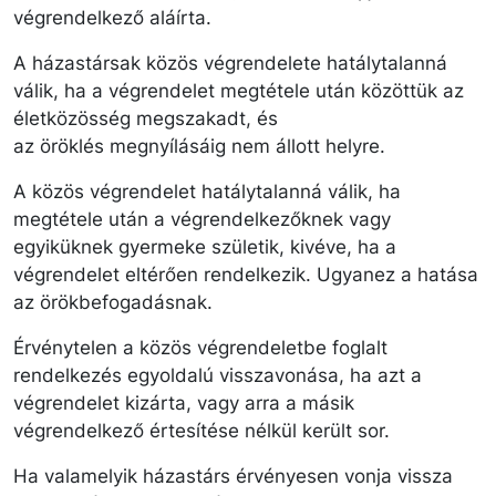
végrendelkező aláírta.
A házastársak közös végrendelete hatálytalanná
válik, ha a végrendelet megtétele után közöttük az
életközösség megszakadt, és
az öröklés megnyílásáig nem állott helyre.
A közös végrendelet hatálytalanná válik, ha
megtétele után a végrendelkezőknek vagy
egyiküknek gyermeke születik, kivéve, ha a
végrendelet eltérően rendelkezik. Ugyanez a hatása
az örökbefogadásnak.
Érvénytelen a közös végrendeletbe foglalt
rendelkezés egyoldalú visszavonása, ha azt a
végrendelet kizárta, vagy arra a másik
végrendelkező értesítése nélkül került sor.
Ha valamelyik házastárs érvényesen vonja vissza