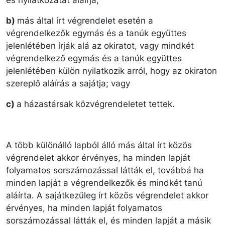
és nyilatkozatát aláírja;
b)
más által írt végrendelet esetén a
végrendelkezők egymás és a tanúk együttes
jelenlétében írják alá az okiratot, vagy mindkét
végrendelkező egymás és a tanúk együttes
jelenlétében külön nyilatkozik arról, hogy az okiraton
szereplő aláírás a sajátja; vagy
c)
a házastársak közvégrendeletet tettek.
A több különálló lapból álló más által írt közös
végrendelet akkor érvényes, ha minden lapját
folyamatos sorszámozással látták el, továbbá ha
minden lapját a végrendelkezők és mindkét tanú
aláírta. A sajátkezűleg írt közös végrendelet akkor
érvényes, ha minden lapját folyamatos
sorszámozással látták el, és minden lapját a másik