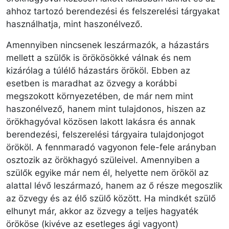
ahhoz tartozó berendezési és felszerelési tárgyakat
használhatja, mint haszonélvező.
Amennyiben nincsenek leszármazók, a házastárs
mellett a szülők is örökösökké válnak és nem
kizárólag a túlélő házastárs örököl. Ebben az
esetben is maradhat az özvegy a korábbi
megszokott környezetében, de már nem mint
haszonélvező, hanem mint tulajdonos, hiszen az
örökhagyóval közösen lakott lakásra és annak
berendezési, felszerelési tárgyaira tulajdonjogot
örököl. A fennmaradó vagyonon fele-fele arányban
osztozik az örökhagyó szüleivel. Amennyiben a
szülők egyike már nem él, helyette nem örököl az
alattal lévő leszármazó, hanem az ő része megoszlik
az özvegy és az élő szülő között. Ha mindkét szülő
elhunyt már, akkor az özvegy a teljes hagyaték
örököse (kivéve az esetleges ági vagyont)