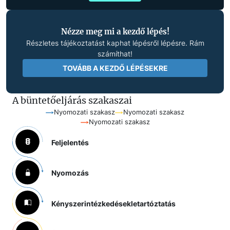
Nézze meg mi a kezdő lépés!
Részletes tájékoztatást kaphat lépésről lépésre. Rám
számíthat!
TOVÁBB A KEZDŐ LÉPÉSEKRE
A büntetőeljárás szakaszai
Nyomozati szakasz
Nyomozati szakasz
Nyomozati szakasz
Feljelentés
Nyomozás
Kényszerintézkedések
letartóztatás