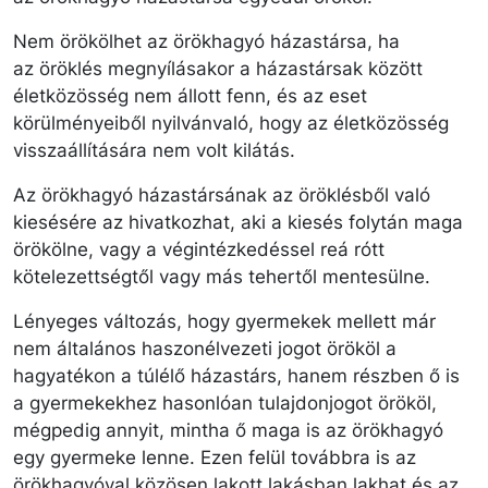
Nem örökölhet az örökhagyó házastársa, ha
az öröklés megnyílásakor a házastársak között
életközösség nem állott fenn, és az eset
körülményeiből nyilvánvaló, hogy az életközösség
visszaállítására nem volt kilátás.
Az örökhagyó házastársának az öröklésből való
kiesésére az hivatkozhat, aki a kiesés folytán maga
örökölne, vagy a végintézkedéssel reá rótt
kötelezettségtől vagy más tehertől mentesülne.
Lényeges változás, hogy gyermekek mellett már
nem általános haszonélvezeti jogot örököl a
hagyatékon a túlélő házastárs, hanem részben ő is
a gyermekekhez hasonlóan tulajdonjogot örököl,
mégpedig annyit, mintha ő maga is az örökhagyó
egy gyermeke lenne. Ezen felül továbbra is az
örökhagyóval közösen lakott lakásban lakhat és az