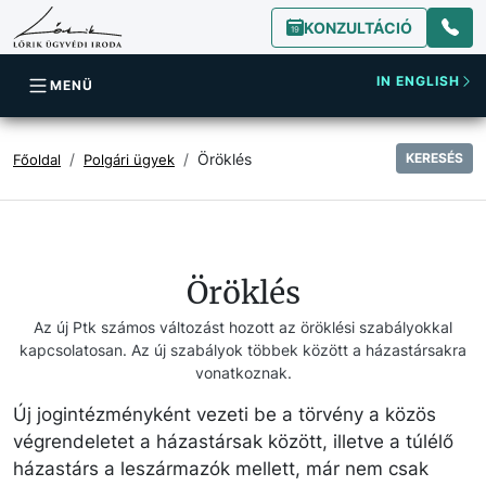
KONZULTÁCIÓ
IN ENGLISH
MENÜ
Öröklés
KERESÉS
Főoldal
Polgári ügyek
Öröklés
Az új Ptk számos változást hozott az öröklési szabályokkal
kapcsolatosan. Az új szabályok többek között a házastársakra
vonatkoznak.
Új jogintézményként vezeti be a törvény a közös
végrendeletet a házastársak között, illetve a túlélő
házastárs a leszármazók mellett, már nem csak