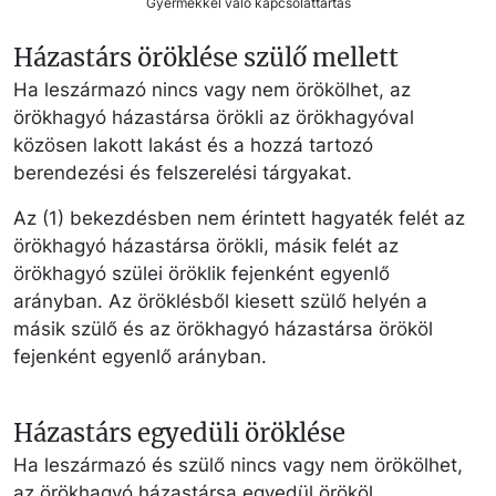
Gyermekkel való kapcsolattartás
Házastárs öröklése szülő mellett
Ha leszármazó nincs vagy nem örökölhet, az
örökhagyó házastársa örökli az örökhagyóval
közösen lakott lakást és a hozzá tartozó
berendezési és felszerelési tárgyakat.
Az (1) bekezdésben nem érintett hagyaték felét az
örökhagyó házastársa örökli, másik felét az
örökhagyó szülei öröklik fejenként egyenlő
arányban. Az öröklésből kiesett szülő helyén a
másik szülő és az örökhagyó házastársa örököl
fejenként egyenlő arányban.
Házastárs egyedüli öröklése
Ha leszármazó és szülő nincs vagy nem örökölhet,
az örökhagyó házastársa egyedül örököl.