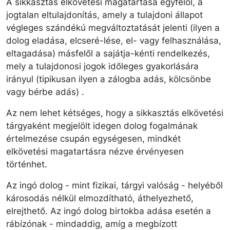
A sikkasztás elkövetési magatartása egyfelől, a
jogtalan eltulajdonítás, amely a tulajdoni állapot
végleges szándékú megváltoztatását jelenti (ilyen a
dolog eladása, elcseré-lése, el- vagy felhasználása,
eltagadása) másfelől a sajátja-kénti rendelkezés,
mely a tulajdonosi jogok időleges gyakorlására
irányul (tipikusan ilyen a zálogba adás, kölcsönbe
vagy bérbe adás) .
Az nem lehet kétséges, hogy a sikkasztás elkövetési
tárgyaként megjelölt idegen dolog fogalmának
értelmezése csupán egységesen, mindkét
elkövetési magatartásra nézve érvényesen
történhet.
Az ingó dolog - mint fizikai, tárgyi valóság - helyéből
károsodás nélkül elmozdítható, áthelyezhető,
elrejthető. Az ingó dolog birtokba adása esetén a
rábízónak - mindaddig, amíg a megbízott