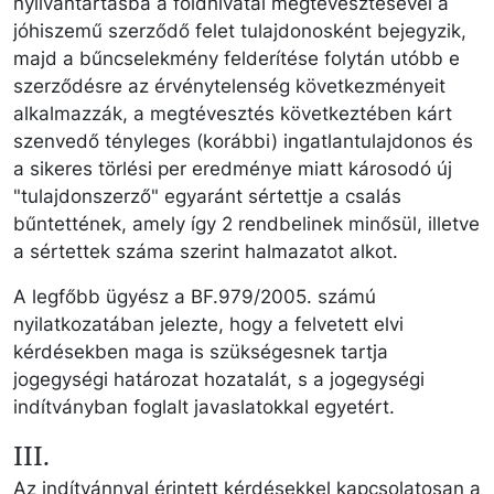
nyilvántartásba a földhivatal megtévesztésével a
jóhiszemű szerződő felet tulajdonosként bejegyzik,
majd a bűncselekmény felderítése folytán utóbb e
szerződésre az érvénytelenség következményeit
alkalmazzák, a megtévesztés következtében kárt
szenvedő tényleges (korábbi) ingatlantulajdonos és
a sikeres törlési per eredménye miatt károsodó új
"tulajdonszerző" egyaránt sértettje a csalás
bűntettének, amely így 2 rendbelinek minősül, illetve
a sértettek száma szerint halmazatot alkot.
A legfőbb ügyész a BF.979/2005. számú
nyilatkozatában jelezte, hogy a felvetett elvi
kérdésekben maga is szükségesnek tartja
jogegységi határozat hozatalát, s a jogegységi
indítványban foglalt javaslatokkal egyetért.
III.
Az indítvánnyal érintett kérdésekkel kapcsolatosan a