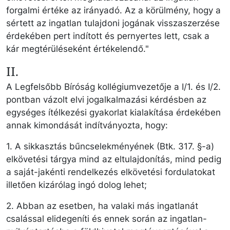
forgalmi értéke az irányadó. Az a körülmény, hogy a
sértett az ingatlan tulajdoni jogának visszaszerzése
érdekében pert indított és pernyertes lett, csak a
kár megtérüléseként értékelendő."
II.
A Legfelsőbb Bíróság kollégiumvezetője a I/1. és I/2.
pontban vázolt elvi jogalkalmazási kérdésben az
egységes ítélkezési gyakorlat kialakítása érdekében
annak kimondását indítványozta, hogy:
1. A sikkasztás bűncselekményének (Btk. 317. §-a)
elkövetési tárgya mind az eltulajdonítás, mind pedig
a saját-jakénti rendelkezés elkövetési fordulatokat
illetően kizárólag ingó dolog lehet;
2. Abban az esetben, ha valaki más ingatlanát
csalással elidegeníti és ennek során az ingatlan-