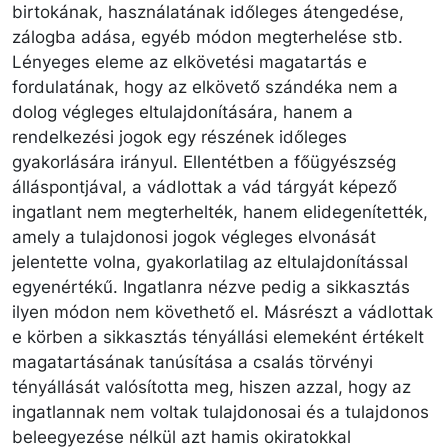
birtokának, használatának időleges átengedése,
zálogba adása, egyéb módon megterhelése stb.
Lényeges eleme az elkövetési magatartás e
fordulatának, hogy az elkövető szándéka nem a
dolog végleges eltulajdonítására, hanem a
rendelkezési jogok egy részének időleges
gyakorlására irányul. Ellentétben a főügyészség
álláspontjával, a vádlottak a vád tárgyát képező
ingatlant nem megterhelték, hanem elidegenítették,
amely a tulajdonosi jogok végleges elvonását
jelentette volna, gyakorlatilag az eltulajdonítással
egyenértékű. Ingatlanra nézve pedig a sikkasztás
ilyen módon nem követhető el. Másrészt a vádlottak
e körben a sikkasztás tényállási elemeként értékelt
magatartásának tanúsítása a csalás törvényi
tényállását valósította meg, hiszen azzal, hogy az
ingatlannak nem voltak tulajdonosai és a tulajdonos
beleegyezése nélkül azt hamis okiratokkal