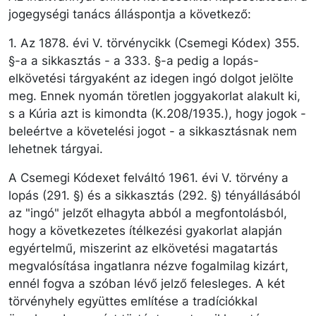
jogegységi tanács álláspontja a következő:
1. Az 1878. évi V. törvénycikk (Csemegi Kódex) 355.
§-a a sikkasztás - a 333. §-a pedig a lopás-
elkövetési tárgyaként az idegen ingó dolgot jelölte
meg. Ennek nyomán töretlen joggyakorlat alakult ki,
s a Kúria azt is kimondta (K.208/1935.), hogy jogok -
beleértve a követelési jogot - a sikkasztásnak nem
lehetnek tárgyai.
A Csemegi Kódexet felváltó 1961. évi V. törvény a
lopás (291. §) és a sikkasztás (292. §) tényállásából
az "ingó" jelzőt elhagyta abból a megfontolásból,
hogy a következetes ítélkezési gyakorlat alapján
egyértelmű, miszerint az elkövetési magatartás
megvalósítása ingatlanra nézve fogalmilag kizárt,
ennél fogva a szóban lévő jelző felesleges. A két
törvényhely együttes említése a tradíciókkal