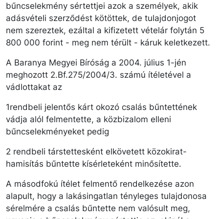
bűncselekmény sértettjei azok a személyek, akik
adásvételi szerződést kötöttek, de tulajdonjogot
nem szereztek, ezáltal a kifizetett vételár folytán 5
800 000 forint - meg nem térült - káruk keletkezett.
A Baranya Megyei Bíróság a 2004. július 1-jén
meghozott 2.Bf.275/2004/3. számú ítéletével a
vádlottakat az
1rendbeli jelentős kárt okozó csalás bűntettének
vádja alól felmentette, a közbizalom elleni
bűncselekményeket pedig
2 rendbeli társtettesként elkövetett közokirat-
hamisítás bűntette kísérleteként minősítette.
A másodfokú ítélet felmentő rendelkezése azon
alapult, hogy a lakásingatlan tényleges tulajdonosa
sérelmére a csalás bűntette nem valósult meg,