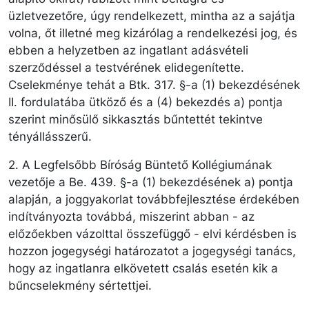
üzletvezetőre, úgy rendelkezett, mintha az a sajátja
volna, őt illetné meg kizárólag a rendelkezési jog, és
ebben a helyzetben az ingatlant adásvételi
szerződéssel a testvérének elidegenítette.
Cselekménye tehát a Btk. 317. §-a (1) bekezdésének
II. fordulatába ütköző és a (4) bekezdés a) pontja
szerint minősülő sikkasztás bűntettét tekintve
tényállásszerű.
2. A Legfelsőbb Bíróság Büntető Kollégiumának
vezetője a Be. 439. §-a (1) bekezdésének a) pontja
alapján, a joggyakorlat továbbfejlesztése érdekében
indítványozta továbbá, miszerint abban - az
előzőekben vázolttal összefüggő - elvi kérdésben is
hozzon jogegységi határozatot a jogegységi tanács,
hogy az ingatlanra elkövetett csalás esetén kik a
bűncselekmény sértettjei.