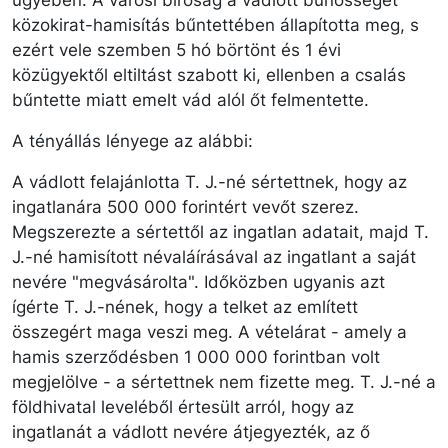
ügyében. A városi bíróság a vádlott bűnösségét
közokirat-hamisítás bűntettében állapította meg, s
ezért vele szemben 5 hó börtönt és 1 évi
közügyektől eltiltást szabott ki, ellenben a csalás
bűntette miatt emelt vád alól őt felmentette.
A tényállás lényege az alábbi:
A vádlott felajánlotta T. J.-né sértettnek, hogy az
ingatlanára 500 000 forintért vevőt szerez.
Megszerezte a sértettől az ingatlan adatait, majd T.
J.-né hamisított névaláírásával az ingatlant a saját
nevére "megvásárolta". Időközben ugyanis azt
ígérte T. J.-nének, hogy a telket az említett
összegért maga veszi meg. A vételárat - amely a
hamis szerződésben 1 000 000 forintban volt
megjelölve - a sértettnek nem fizette meg. T. J.-né a
földhivatal leveléből értesült arról, hogy az
ingatlanát a vádlott nevére átjegyezték, az ő