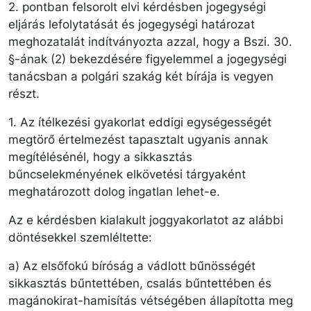
2. pontban felsorolt elvi kérdésben jogegységi
eljárás lefolytatását és jogegységi határozat
meghozatalát indítványozta azzal, hogy a Bszi. 30.
§-ának (2) bekezdésére figyelemmel a jogegységi
tanácsban a polgári szakág két bírája is vegyen
részt.
1. Az ítélkezési gyakorlat eddigi egységességét
megtörő értelmezést tapasztalt ugyanis annak
megítélésénél, hogy a sikkasztás
bűncselekményének elkövetési tárgyaként
meghatározott dolog ingatlan lehet-e.
Az e kérdésben kialakult joggyakorlatot az alábbi
döntésekkel szemléltette:
a) Az elsőfokú bíróság a vádlott bűnösségét
sikkasztás bűntettében, csalás bűntettében és
magánokirat-hamisítás vétségében állapította meg