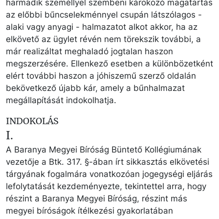
harmadik személlyel szembeni károkozó magatartás
az előbbi bűncselekménnyel csupán látszólagos -
alaki vagy anyagi - halmazatot alkot akkor, ha az
elkövető az ügylet révén nem törekszik további, a
már realizáltat meghaladó jogtalan haszon
megszerzésére. Ellenkező esetben a különbözetként
elért további haszon a jóhiszemű szerző oldalán
bekövetkező újabb kár, amely a bűnhalmazat
megállapítását indokolhatja.
INDOKOLÁS
I.
A Baranya Megyei Bíróság Büntető Kollégiumának
vezetője a Btk. 317. §-ában írt sikkasztás elkövetési
tárgyának fogalmára vonatkozóan jogegységi eljárás
lefolytatását kezdeményezte, tekintettel arra, hogy
részint a Baranya Megyei Bíróság, részint más
megyei bíróságok ítélkezési gyakorlatában