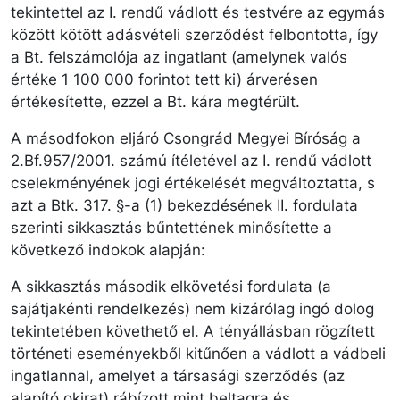
tekintettel az I. rendű vádlott és testvére az egymás
között kötött adásvételi szerződést felbontotta, így
a Bt. felszámolója az ingatlant (amelynek valós
értéke 1 100 000 forintot tett ki) árverésen
értékesítette, ezzel a Bt. kára megtérült.
A másodfokon eljáró Csongrád Megyei Bíróság a
2.Bf.957/2001. számú ítéletével az I. rendű vádlott
cselekményének jogi értékelését megváltoztatta, s
azt a Btk. 317. §-a (1) bekezdésének II. fordulata
szerinti sikkasztás bűntettének minősítette a
következő indokok alapján:
A sikkasztás második elkövetési fordulata (a
sajátjakénti rendelkezés) nem kizárólag ingó dolog
tekintetében követhető el. A tényállásban rögzített
történeti eseményekből kitűnően a vádlott a vádbeli
ingatlannal, amelyet a társasági szerződés (az
alapító okirat) rábízott mint beltagra és