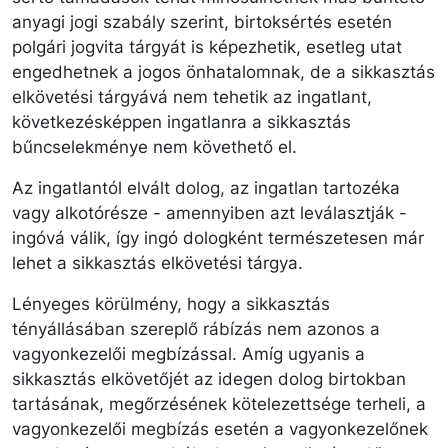
anyagi jogi szabály szerint, birtoksértés esetén
polgári jogvita tárgyát is képezhetik, esetleg utat
engedhetnek a jogos önhatalomnak, de a sikkasztás
elkövetési tárgyává nem tehetik az ingatlant,
következésképpen ingatlanra a sikkasztás
bűncselekménye nem követhető el.
Az ingatlantól elvált dolog, az ingatlan tartozéka
vagy alkotórésze - amennyiben azt leválasztják -
ingóvá válik, így ingó dologként természetesen már
lehet a sikkasztás elkövetési tárgya.
Lényeges körülmény, hogy a sikkasztás
tényállásában szereplő rábízás nem azonos a
vagyonkezelői megbízással. Amíg ugyanis a
sikkasztás elkövetőjét az idegen dolog birtokban
tartásának, megőrzésének kötelezettsége terheli, a
vagyonkezelői megbízás esetén a vagyonkezelőnek