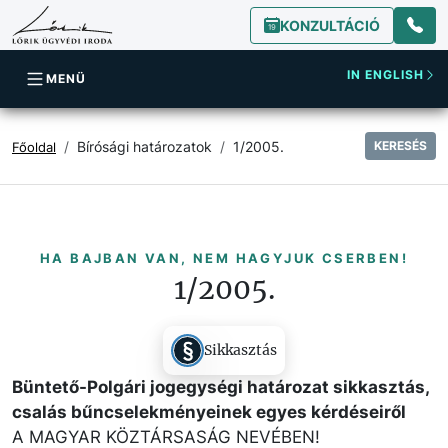
KONZULTÁCIÓ
IN ENGLISH
MENÜ
Bírósági határozatok
1/2005.
KERESÉS
Főoldal
HA BAJBAN VAN, NEM HAGYJUK CSERBEN!
1/2005.
Sikkasztás
Büntető-Polgári jogegységi határozat sikkasztás,
csalás bűncselekményeinek egyes kérdéseiről
A MAGYAR KÖZTÁRSASÁG NEVÉBEN!