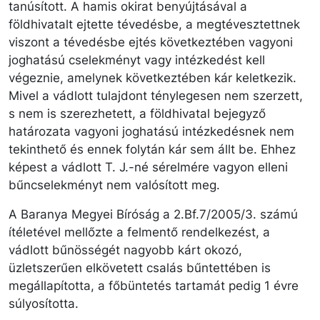
tanúsított. A hamis okirat benyújtásával a
földhivatalt ejtette tévedésbe, a megtévesztettnek
viszont a tévedésbe ejtés következtében vagyoni
joghatású cselekményt vagy intézkedést kell
végeznie, amelynek következtében kár keletkezik.
Mivel a vádlott tulajdont ténylegesen nem szerzett,
s nem is szerezhetett, a földhivatal bejegyző
határozata vagyoni joghatású intézkedésnek nem
tekinthető és ennek folytán kár sem állt be. Ehhez
képest a vádlott T. J.-né sérelmére vagyon elleni
bűncselekményt nem valósított meg.
A Baranya Megyei Bíróság a 2.Bf.7/2005/3. számú
ítéletével mellőzte a felmentő rendelkezést, a
vádlott bűnösségét nagyobb kárt okozó,
üzletszerűen elkövetett csalás bűntettében is
megállapította, a főbüntetés tartamát pedig 1 évre
súlyosította.