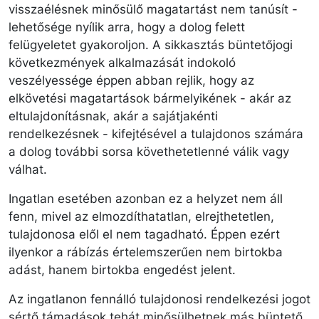
visszaélésnek minősülő magatartást nem tanúsít -
lehetősége nyílik arra, hogy a dolog felett
felügyeletet gyakoroljon. A sikkasztás büntetőjogi
következmények alkalmazását indokoló
veszélyessége éppen abban rejlik, hogy az
elkövetési magatartások bármelyikének - akár az
eltulajdonításnak, akár a sajátjakénti
rendelkezésnek - kifejtésével a tulajdonos számára
a dolog további sorsa követhetetlenné válik vagy
válhat.
Ingatlan esetében azonban ez a helyzet nem áll
fenn, mivel az elmozdíthatatlan, elrejthetetlen,
tulajdonosa elől el nem tagadható. Éppen ezért
ilyenkor a rábízás értelemszerűen nem birtokba
adást, hanem birtokba engedést jelent.
Az ingatlanon fennálló tulajdonosi rendelkezési jogot
sértő támadások tehát minősülhetnek más büntető