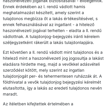
haszonélvezeti jogának biztosításával - elidegenítik.
Ennek érdekében az I. rendű vádlott hamis
meghatalmazást készített, amely szerint a
tulajdonos megbízza őt a lakás értékesítésével, s
ennek felhasználásával az ingatlant - a hitelező
haszonélvezeti jogával terhelten - eladta a II. rendű
vádlottnak. A tulajdonjog-bejegyzés iránti kérelem
széljegyzetként rákerült a lakás tulajdonlapjára.
Ezt követően a II. rendű vádlott mint tulajdonos és a
hitelező mint a haszonélvezeti jog jogosultja a lakást
eladásra hirdette meg, majd a vevőkkel adásvételi
szerződést kötött, mely szerint az ingatlan
tulajdonjogát per- és tehermentesen ruházzák át. A
földhivatal a vevők tulajdonjog bejegyzési kérelmét
elutasította, így a lakás az eredeti tulajdonos nevén
maradt.
Az ítéletben kifejtettek értelmében a