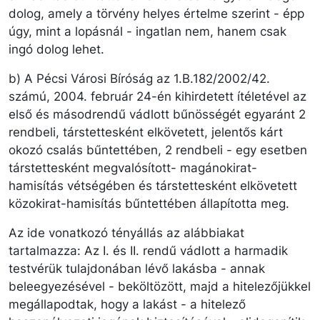
dolog, amely a törvény helyes értelme szerint - épp
úgy, mint a lopásnál - ingatlan nem, hanem csak
ingó dolog lehet.
b) A Pécsi Városi Bíróság az 1.B.182/2002/42.
számú, 2004. február 24-én kihirdetett ítéletével az
első és másodrendű vádlott bűnösségét egyaránt 2
rendbeli, társtettesként elkövetett, jelentős kárt
okozó csalás bűntettében, 2 rendbeli - egy esetben
társtettesként megvalósított- magánokirat-
hamisítás vétségében és társtettesként elkövetett
közokirat-hamisítás bűntettében állapította meg.
Az ide vonatkozó tényállás az alábbiakat
tartalmazza: Az I. és II. rendű vádlott a harmadik
testvérük tulajdonában lévő lakásba - annak
beleegyezésével - beköltözött, majd a hitelezőjükkel
megállapodtak, hogy a lakást - a hitelező