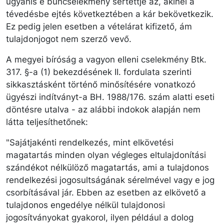
ugyanis e bűncselekmény sértettje az, akinél a
tévedésbe ejtés következtében a kár bekövetkezik.
Ez pedig jelen esetben a vételárat kifizető, ám
tulajdonjogot nem szerző vevő.
A megyei bíróság a vagyon elleni cselekmény Btk.
317. §-a (1) bekezdésének II. fordulata szerinti
sikkasztásként történő minősítésére vonatkozó
ügyészi indítványt-a BH. 1988/176. szám alatti eseti
döntésre utalva - az alábbi indokok alapján nem
látta teljesíthetőnek:
"Sajátjakénti rendelkezés, mint elkövetési
magatartás minden olyan végleges eltulajdonítási
szándékot nélkülöző magatartás, ami a tulajdonos
rendelkezési jogosultságának sérelmével vagy e jog
csorbításával jár. Ebben az esetben az elkövető a
tulajdonos engedélye nélkül tulajdonosi
jogosítványokat gyakorol, ilyen például a dolog