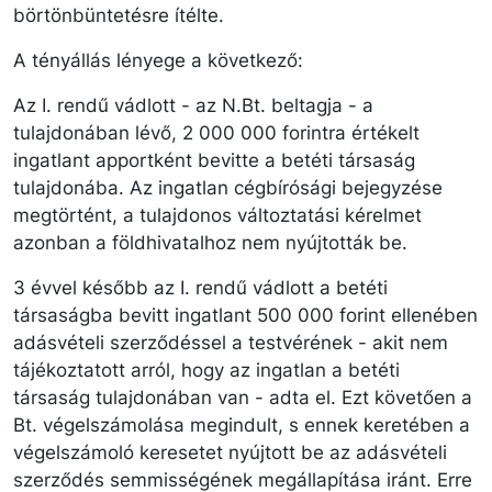
börtönbüntetésre ítélte.
A tényállás lényege a következő:
Az I. rendű vádlott - az N.Bt. beltagja - a
tulajdonában lévő, 2 000 000 forintra értékelt
ingatlant apportként bevitte a betéti társaság
tulajdonába. Az ingatlan cégbírósági bejegyzése
megtörtént, a tulajdonos változtatási kérelmet
azonban a földhivatalhoz nem nyújtották be.
3 évvel később az I. rendű vádlott a betéti
társaságba bevitt ingatlant 500 000 forint ellenében
adásvételi szerződéssel a testvérének - akit nem
tájékoztatott arról, hogy az ingatlan a betéti
társaság tulajdonában van - adta el. Ezt követően a
Bt. végelszámolása megindult, s ennek keretében a
végelszámoló keresetet nyújtott be az adásvételi
szerződés semmisségének megállapítása iránt. Erre