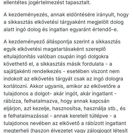
ellentétes jogértelmezést tapasztalt.
A kezdeményezés, annak eldöntésére irányult, hogy
a sikkasztás elkövetési tárgyaként megjelölt dolog
alatt ingó dolog és ingatlan egyaránt értendő-e.
A kezdeményező álláspontja szerint a sikkasztás
egyik elkövetési magatartásaként szereplő
eltulajdonítás valóban csupán ingó dolgokra
követhető el, a sikkasztás másik fordulata - a
sajátjakénti rendelkezés - esetében viszont nem
indokolt az elkövetés tárgyát csak az ingó dologra
korlátozni. Akkor ugyanis, amikor az elkövetőre a
tulajdonos a dolgot- akár ingót, akár ingatlant -
rábízza, felhatalmazva, hogy annak kapcsán
eljárjon, azt kezelje, hasznosítsa, használja stb., és
e felhatalmazással - annak kereteit túllépve - a
tulajdonos nevében az elkövető a rábízott ingatlant
megterheli (haszon élvezetet vagy zálogjogot létesít