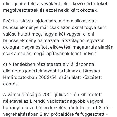
elidegenítették, a vevőként jelentkező sértetteket
megtévesztették és ezzel nekik kárt okoztak.
Ezért a lakástulajdon sérelmére a sikkasztás
bűncselekménye már csak azon oknál fogva sem
valósulhatott meg, hogy a két vagyon elleni
bűncselekmény halmazata látszólagos, egyazon
dologra megvalósított elkövetési magatartás alapján
csak a csalás megállapításának lehet helye."
c) A fentiekben részletezett elvi állásponttal
ellentétes jogértelmezést tartalmaz a Bírósági
Határozatokban 2003/54. szám alatt közzétett
döntés.
A városi bíróság a 2001. július 21-én kihirdetett
ítéletével az I. rendű vádlottat nagyobb vagyoni
hátrányt okozó hűtlen kezelés bűntette miatt 8 hó -
végrehajtásában 2 évi próbaidőre felfüggesztett -