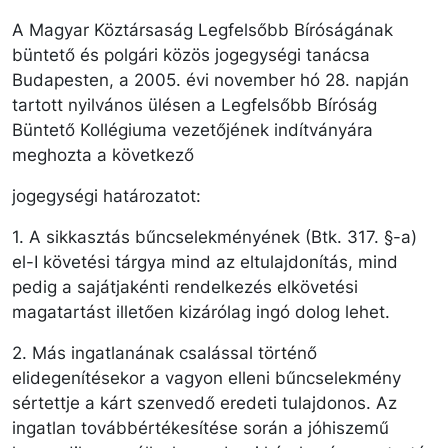
A Magyar Köztársaság Legfelsőbb Bíróságának
büntető és polgári közös jogegységi tanácsa
Budapesten, a 2005. évi november hó 28. napján
tartott nyilvános ülésen a Legfelsőbb Bíróság
Büntető Kollégiuma vezetőjének indítványára
meghozta a következő
jogegységi határozatot:
1. A sikkasztás bűncselekményének (Btk. 317. §-a)
el-I követési tárgya mind az eltulajdonítás, mind
pedig a sajátjakénti rendelkezés elkövetési
magatartást illetően kizárólag ingó dolog lehet.
2. Más ingatlanának csalással történő
elidegenítésekor a vagyon elleni bűncselekmény
sértettje a kárt szenvedő eredeti tulajdonos. Az
ingatlan továbbértékesítése során a jóhiszemű