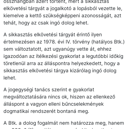
összhangban azért történt, mert a sikkasztás
elkövetési tárgyát a jogalkotó a lopásból vezette le,
kiemelve a kettő szükségképpeni azonosságát, azt
tehát, hogy az csak ingó dolog lehet.
A sikkasztás elkövetési tárgyát érintő ilyen
értelmezésen az 1978. évi IV. törvény (hatályos Btk.)
sem változtatott, azt ugyanúgy vette át, ehhez
igazodóan az ítélkezési gyakorlat a legutóbbi időkig
töretlenül arra az álláspontra helyezkedett, hogy a
sikkasztás elkövetési tárgya kizárólag ingó dolog
lehet.
A jogegységi tanács szerint e gyakorlat
megváltoztatására nincs ok, hiszen az ellenkező
álláspont a vagyon elleni bűncselekmények
dogmatikai rendszerét bontaná meg.
A Btk. a dolog fogalmát nem határozza meg, hanem