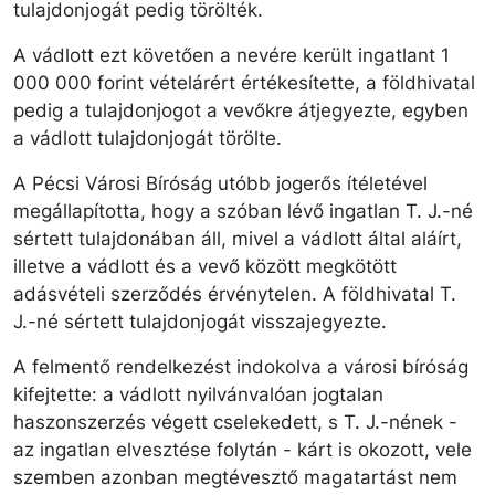
tulajdonjogát pedig törölték.
A vádlott ezt követően a nevére került ingatlant 1
000 000 forint vételárért értékesítette, a földhivatal
pedig a tulajdonjogot a vevőkre átjegyezte, egyben
a vádlott tulajdonjogát törölte.
A Pécsi Városi Bíróság utóbb jogerős ítéletével
megállapította, hogy a szóban lévő ingatlan T. J.-né
sértett tulajdonában áll, mivel a vádlott által aláírt,
illetve a vádlott és a vevő között megkötött
adásvételi szerződés érvénytelen. A földhivatal T.
J.-né sértett tulajdonjogát visszajegyezte.
A felmentő rendelkezést indokolva a városi bíróság
kifejtette: a vádlott nyilvánvalóan jogtalan
haszonszerzés végett cselekedett, s T. J.-nének -
az ingatlan elvesztése folytán - kárt is okozott, vele
szemben azonban megtévesztő magatartást nem