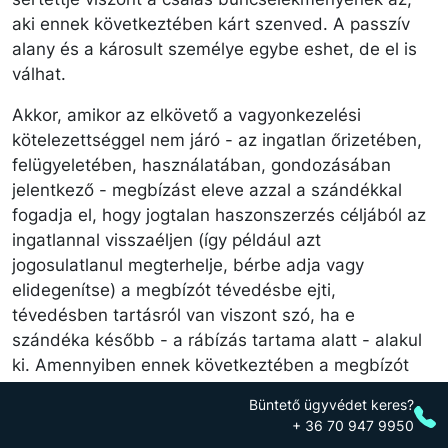
aki ennek következtében kárt szenved. A passzív
alany és a károsult személye egybe eshet, de el is
válhat.
Akkor, amikor az elkövető a vagyonkezelési
kötelezettséggel nem járó - az ingatlan őrizetében,
felügyeletében, használatában, gondozásában
jelentkező - megbízást eleve azzal a szándékkal
fogadja el, hogy jogtalan haszonszerzés céljából az
ingatlannal visszaéljen (így például azt
jogosulatlanul megterhelje, bérbe adja vagy
elidegenítse) a megbízót tévedésbe ejti,
tévedésben tartásról van viszont szó, ha e
szándéka később - a rábízás tartama alatt - alakul
ki. Amennyiben ennek következtében a megbízót
kár éri, a csalás bűncselekményének befejezett
Büntető ügyvédet keres?
alakzata valósul meg.
+ 36 70 947 9950