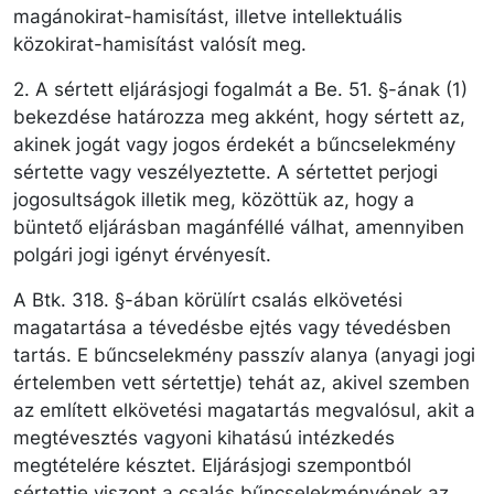
magánokirat-hamisítást, illetve intellektuális
közokirat-hamisítást valósít meg.
2. A sértett eljárásjogi fogalmát a Be. 51. §-ának (1)
bekezdése határozza meg akként, hogy sértett az,
akinek jogát vagy jogos érdekét a bűncselekmény
sértette vagy veszélyeztette. A sértettet perjogi
jogosultságok illetik meg, közöttük az, hogy a
büntető eljárásban magánféllé válhat, amennyiben
polgári jogi igényt érvényesít.
A Btk. 318. §-ában körülírt csalás elkövetési
magatartása a tévedésbe ejtés vagy tévedésben
tartás. E bűncselekmény passzív alanya (anyagi jogi
értelemben vett sértettje) tehát az, akivel szemben
az említett elkövetési magatartás megvalósul, akit a
megtévesztés vagyoni kihatású intézkedés
megtételére késztet. Eljárásjogi szempontból
sértettje viszont a csalás bűncselekményének az,