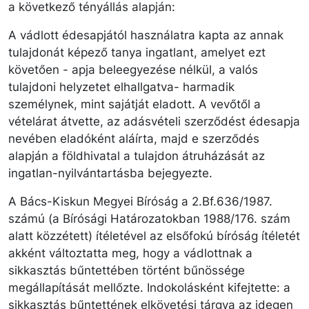
a következő tényállás alapján:
A vádlott édesapjától használatra kapta az annak
tulajdonát képező tanya ingatlant, amelyet ezt
követően - apja beleegyezése nélkül, a valós
tulajdoni helyzetet elhallgatva- harmadik
személynek, mint sajátját eladott. A vevőtől a
vételárat átvette, az adásvételi szerződést édesapja
nevében eladóként aláírta, majd e szerződés
alapján a földhivatal a tulajdon átruházását az
ingatlan-nyilvántartásba bejegyezte.
A Bács-Kiskun Megyei Bíróság a 2.Bf.636/1987.
számú (a Bírósági Határozatokban 1988/176. szám
alatt közzétett) ítéletével az elsőfokú bíróság ítéletét
akként változtatta meg, hogy a vádlottnak a
sikkasztás bűntettében történt bűnössége
megállapítását mellőzte. Indokolásként kifejtette: a
sikkasztás bűntettének elkövetési tárgya az idegen