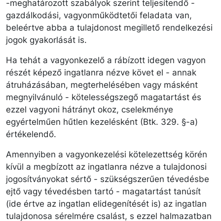
-meghatározott szabályok szerint teljesítendő -
gazdálkodási, vagyonműködtetői feladata van,
beleértve abba a tulajdonost megillető rendelkezési
jogok gyakorlását is.
Ha tehát a vagyonkezelő a rábízott idegen vagyon
részét képező ingatlanra nézve követ el - annak
átruházásában, megterhelésében vagy másként
megnyilvánuló - kötelességszegő magatartást és
ezzel vagyoni hátrányt okoz, cselekménye
egyértelműen hűtlen kezelésként (Btk. 329. §-a)
értékelendő.
Amennyiben a vagyonkezelési kötelezettség körén
kívül a megbízott az ingatlanra nézve a tulajdonosi
jogosítványokat sértő - szükségszerűen tévedésbe
ejtő vagy tévedésben tartó - magatartást tanúsít
(ide értve az ingatlan elidegenítését is) az ingatlan
tulajdonosa sérelmére csalást, s ezzel halmazatban