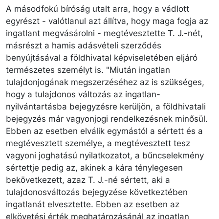
A másodfokú bíróság utalt arra, hogy a vádlott
egyrészt - valótlanul azt állítva, hogy maga fogja az
ingatlant megvásárolni - megtévesztette T. J.-nét,
másrészt a hamis adásvételi szerződés
benyújtásával a földhivatal képviseletében eljáró
természetes személyt is. "Miután ingatlan
tulajdonjogának megszerzéséhez az is szükséges,
hogy a tulajdonos változás az ingatlan-
nyilvántartásba bejegyzésre kerüljön, a földhivatali
bejegyzés már vagyonjogi rendelkezésnek minősül.
Ebben az esetben elválik egymástól a sértett és a
megtévesztett személye, a megtévesztett tesz
vagyoni joghatású nyilatkozatot, a bűncselekmény
sértettje pedig az, akinek a kára ténylegesen
bekövetkezett, azaz T. J.-né sértett, aki a
tulajdonosváltozás bejegyzése következtében
ingatlanát elvesztette. Ebben az esetben az
elkövetési érték meghatározásánál az ingatlan