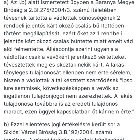
a) Az I.b) alatt ismertetett ügyben a Baranya Megyei
Bíróság a 2.Bf.275/2004/3. számú ítéletében
tévesnek tartotta a vádlottak bűnösségének 2
rendbeli jelentős kárt okozó csalás bűntettében
történt megállapítását, ezért őket az 1 rendbeli
jelentős kárt okozó csalás büntette miatt emelt vád
alól felmentette. Álláspontja szerint ugyanis a
vádlottak csak a vevőként jelentkező sértetteket
tévesztették meg és okoztak nekik kárt. A lakás
tényleges tulajdonosát ellenben nem érte sérelem,
hiszen a vádlottak által készített szerződések "ipso
iure semmisek, következésképpen a vevők az
ingatlanon tulajdonjogot nem szerezhettek. A lakás
tulajdonosa továbbra is az eredeti tulajdonos
maradt, ezen üggyel kapcsolatban őt kár nem érte."
b) Ezzel ellentétes jogi értékelésre került sor a
Siklósi Városi Bíróság 3.B.192/2004. számú