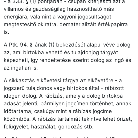
- a 333. § (1) pontjában - csupán kiterjeszti azt a
villamos és gazdaságilag hasznosítható más
energiára, valamint a vagyoni jogosultságot
megtestesítő okiratra, dematerializált értékpapírra
is.
A Ptk. 94. §-ának (1) bekezdését alapul véve dolog
az, ami birtokba vehető és tulajdonjog tárgyát
képezheti, így rendeltetése szerint dolog az ingó és
az ingatlan is.
A sikkasztás elkövetési tárgya az elkövetőre - a
jogszerű tulajdonos vagy birtokos által - rábízott
idegen dolog. A rábízás, amely a dolog birtokba
adását jelenti, bármilyen jogcímen történhet, annak
időtartama, csakúgy mint a rábízás jogcíme
közömbös. A rábízás tartalmát tekintve lehet őrizet,
felügyelet, használat, gondozás stb.