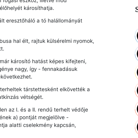
n fogási eszköz, illetve mód
lőhelyét károsíthatja.
ált eresztőháló a tó halállományát
busa hal élt, rajtuk külsérelmi nyomok,
t.
már károsító hatást képes kifejteni,
igénye nagy, így - fennakadásuk
ekövetkezhet.
 terheltek társtettesként elkövették a
atkínzás vétségét.
n az I. és a II. rendű terhelt védője
sének a) pontját megjelölve -
pontja alatti cselekmény kapcsán,