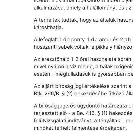
szerint tilos a hal fogásához minden olya
alkalmazása, amely a halállományt és az é
A terheltek tudták, hogy az általuk haszn
károsíthatja.
A lefoglalt 1 db ponty, 1 db amur és 2 db 
hosszanti sebek voltak, a pikkely hiányzot
Az eresztőháló 1-2 órai használata során 
mivel nyáron a víz meleg, a halak oxigén
esetén - megfulladásuk is gyorsabban b
Az eljárt bíróság jogi értékelése szerint a
Btk. 266/B. § (2) bekezdésébe ütköző áll
A bíróság jogerős ügydöntő határozata elle
terjesztett elő - a Be. 416. § (1) bekezdé
felülvizsgálati indítványt, a tényállás I. 
mindkét terhelt felmentése érdekében.