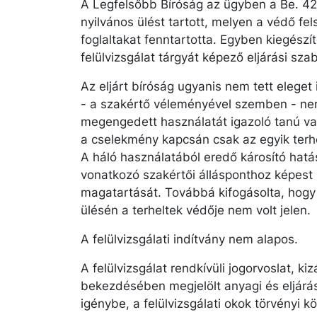
A Legfelsőbb Bíróság az ügyben a Be. 42
nyilvános ülést tartott, melyen a védő fe
foglaltakat fenntartotta. Egyben kiegészí
felülvizsgálat tárgyát képező eljárási sza
Az eljárt bíróság ugyanis nem tett eleget
- a szakértő véleményével szemben - ne
megengedett használatát igazoló tanú va
a cselekmény kapcsán csak az egyik terhel
A háló használatából eredő károsító hat
vonatkozó szakértői állásponthoz képest 
magatartását. Továbbá kifogásolta, hogy
ülésén a terheltek védője nem volt jelen.
A felülvizsgálati indítvány nem alapos.
A felülvizsgálat rendkívüli jogorvoslat, ki
bekezdésében megjelölt anyagi és eljárás
igénybe, a felülvizsgálati okok törvényi k