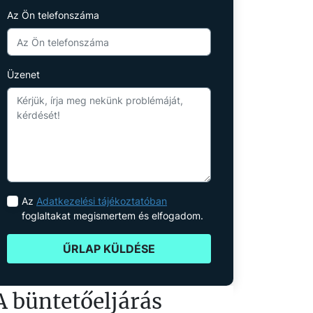
Az Ön telefonszáma
Üzenet
Az
Adatkezelési tájékoztatóban
foglaltakat megismertem és elfogadom.
ŰRLAP KÜLDÉSE
A büntetőeljárás