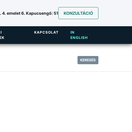
 4. emelet 6. Kapucsengő: 51
KONZULTÁCIÓ
I
KAPCSOLAT
IN
EK
ENGLISH
KERESÉS