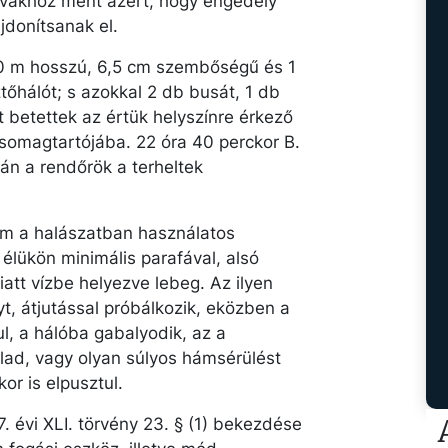
 tavakhoz ment azért, hogy engedély
ajdonítsanak el.
90 m hosszú, 6,5 cm szembőségű és 1
hálót; s azokkal 2 db busát, 1 db
t betettek az értük helyszínre érkező
somagtartójába. 22 óra 40 perckor B.
rán a rendőrök a terheltek
nem a halászatban használatos
élükön minimális parafával, alsó
tt vízbe helyezve lebeg. Az ilyen
t, átjutással próbálkozik, eközben a
, a hálóba gabalyodik, az a
llad, vagy olyan súlyos hámsérülést
r is elpusztul.
. évi XLI. törvény 23. § (1) bekezdése