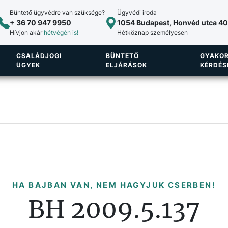
Büntető ügyvédre van szüksége?
Ügyvédi iroda
+ 36 70 947 9950
1054 Budapest, Honvéd utca 40.
Hívjon akár
hétvégén is!
Hétköznap személyesen
CSALÁDJOGI
BÜNTETŐ
GYAKOR
ÜGYEK
ELJÁRÁSOK
KÉRDÉS
HA BAJBAN VAN, NEM HAGYJUK CSERBEN!
BH 2009.5.137