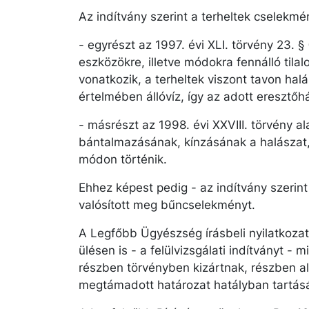
Az indítvány szerint a terheltek cselek
- egyrészt az 1997. évi XLI. törvény 23. §
eszközökre, illetve módokra fennálló tila
vonatkozik, a terheltek viszont tavon halá
értelmében állóvíz, így az adott eresztő
- másrészt az 1998. évi XXVIII. törvény a
bántalmazásának, kínzásának a halászat
módon történik.
Ehhez képest pedig - az indítvány szerin
valósított meg bűncselekményt.
A Legfőbb Ügyészség írásbeli nyilatkoza
ülésen is - a felülvizsgálati indítványt -
részben törvényben kizártnak, részben al
megtámadott határozat hatályban tartásá