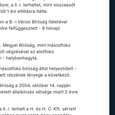
e; a II. r. terheltet, mint visszaesőt
 1 évi eltiltásra ítélte.
en a B.-i Városi Bíróság ítéletével
őre felfüggesztett - 8 hónapi
S. Megyei Bíróság, mint másodfokú
ott végzésével az elsőfokú
en - helybenhagyta.
 másodfokú bíróság által helyesbített -
intett részének lényege a következő.
i Bíróság a 2004. október 14. napján
vetett állatkínzás vétsége miatt 2 évre
I. r. terhelt a H. és H. C. Kft. sértett