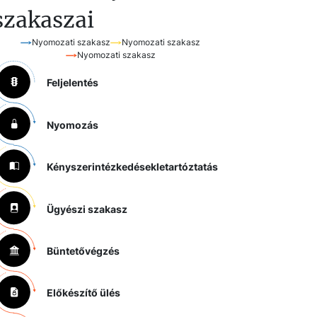
szakaszai
Nyomozati szakasz
Nyomozati szakasz
Nyomozati szakasz
Feljelentés
Nyomozás
Kényszerintézkedések
letartóztatás
Ügyészi szakasz
Büntetővégzés
Előkészítő ülés