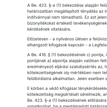
A Be. 423. §-a (1) bekezdése alapján felü
határozatban megállapított tényállás az ir
indítvánnyal nem támadható. Ez azt jelent
bizonyítékokat értékelő tevékenységének
kérdésének vitatására.
Előzetesen - a nyilvános ülésen a felülviz
elhangzott kifogások kapcsán - a Legfels
A Be. 416. § (1) bekezdésének c) pontja, il
pontjának a) alpontja alapján valóban felt
eredményező eljárási szabálysértés az, ha
kötelezettségének oly mértékben nem tett
felülbírálatra alkalmatlan. Jelen esetben 
E körben a védő kifogásai ténykérdésekke
kötelezettség megsértését sérelmezik, ami 
Be. 423. §-a (1) bekezdésének előírására
vonatkozhat, ha a megtámadott határozat 