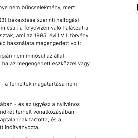
ménye nem bűncselekmény, mert
 (3) bekezdése szerinti halfogási
lom csak a folyóvízen való halászatra
sztak, ami az 1995. évi LVII. törvény
háló használata megengedett volt;
lapján nem minősül az állat
, ha az megengedett eszközzel vagy
t - a terheltek magatartása nem
tában - és az ügyész a nyilvános
 mindkét terhelt vonatkozásában -
aptalannak tartotta, és a
t indítványozta.