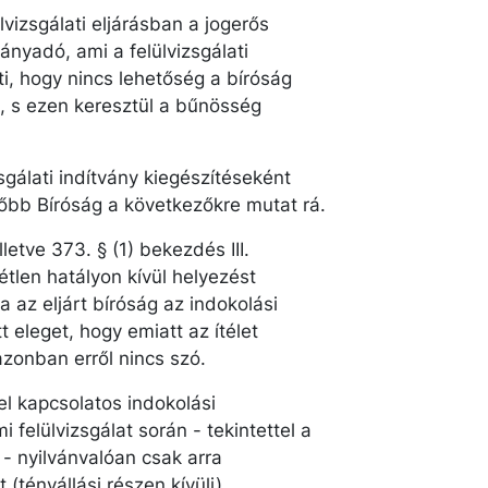
lvizsgálati eljárásban a jogerős
ányadó, ami a felülvizsgálati
i, hogy nincs lehetőség a bíróság
, s ezen keresztül a bűnösség
sgálati indítvány kiegészítéseként
őbb Bíróság a következőkre mutat rá.
letve 373. § (1) bekezdés III.
étlen hatályon kívül helyezést
 az eljárt bíróság az indokolási
 eleget, hogy emiatt az ítélet
azonban erről nincs szó.
l kapcsolatos indokolási
felülvizsgálat során - tekintettel a
 - nyilvánvalóan csak arra
(tényállási részen kívüli)