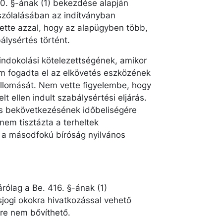
0. §-ának (1) bekezdése alapján
lszólalásában az indítványban
tette azzal, hogy az alapügyben több,
bálysértés történt.
 indokolási kötelezettségének, amikor
m fogadta el az elkövetés eszközének
llomását. Nem vette figyelembe, hogy
t ellen indult szabálysértési eljárás.
ás bekövetkezésének időbeliségére
nem tisztázta a terheltek
 a másodfokú bíróság nyilvános
zárólag a Be. 416. §-ának (1)
jogi okokra hivatkozással vehető
öre nem bővíthető.