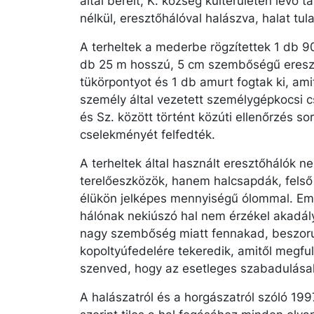
által bérelt, K. község külterületén lévő
nélkül, eresztő­hálóval halászva, halat tul
A terheltek a mederbe rögzítettek 1 db 
db 25 m hosszú, 5 cm szembőségű eresztő
tükörpontyot és 1 db amurt fogtak ki, ami
személy által vezetett személygépkocsi c
és Sz. között történt közúti ellenőrzés so
cselekményét felfedték.
A terheltek által használt eresztőhálók 
terelőeszközök, hanem halcsapdák, felső 
élükön jelképes mennyiségű ólommal. Emia
hálónak nekiúszó hal nem érzékel akadály
nagy szembőség miatt fennakad, beszorul
kopoltyúfedelére tekeredik, amitől megfu
szenved, hogy az esetleges szabadulásako
A halászatról és a horgászatról szóló 1997