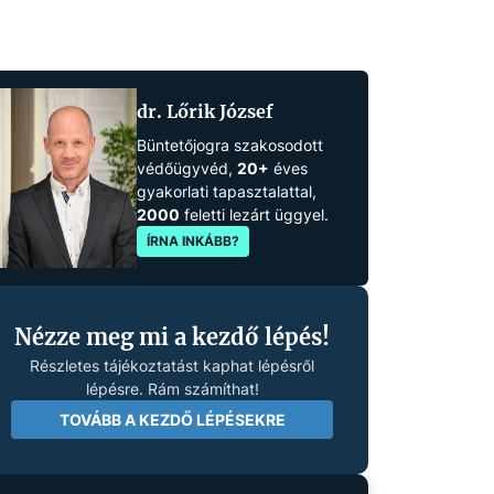
dr. Lőrik József
Büntetőjogra szakosodott
védőügyvéd,
20+
éves
gyakorlati tapasztalattal,
2000
feletti lezárt üggyel.
ÍRNA INKÁBB?
Nézze meg mi a kezdő lépés!
Részletes tájékoztatást kaphat lépésről
lépésre. Rám számíthat!
TOVÁBB A KEZDŐ LÉPÉSEKRE