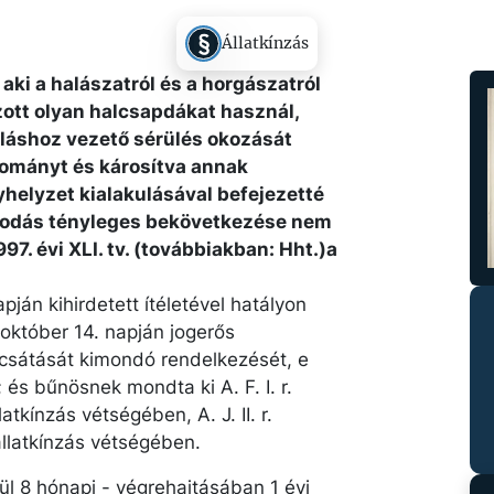
Állatkínzás
 aki a halászatról és a horgászatról
mazott olyan halcsapdákat használ,
uláshoz vezető sérülés okozását
llományt és károsítva annak
yhelyzet kialakulásával befejezetté
rosodás tényleges bekövetkezése nem
997. évi XLI. tv. (továbbiakban: Hht.)a
apján kihirdetett ítéletével hatályon
 október 14. napján jogerős
ocsátását kimondó rendelkezését, e
és bűnösnek mondta ki A. F. I. r.
latkínzás vétségében, A. J. II. r.
állatkínzás vétségében.
ésül 8 hónapi - végrehajtásában 1 évi