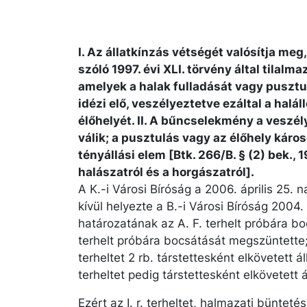
I. Az állatkínzás vétségét valósítja meg,
szóló 1997. évi XLI. törvény által tilal
amelyek a halak fulladását vagy puszt
idézi elő, veszélyeztetve ezáltal a halá
élőhelyét. II. A bűncselekmény a veszél
válik; a pusztulás vagy az élőhely ká
tényállási elem [Btk. 266/B. § (2) bek., 1
halászatról és a horgászatról].
A K.-i Városi Bíróság a 2006. április 25. n
kívül helyezte a B.-i Városi Bíróság 2004.
határozatának az A. F. terhelt próbára b
terhelt próbára bocsátását megszüntette; 
terheltet 2 rb. társtettesként elkövetett ál
terheltet pedig társtettesként elkövetett 
Ezért az I. r. terheltet, halmazati büntet