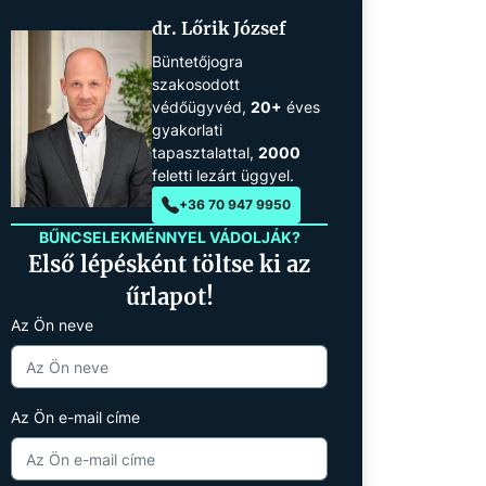
dr. Lőrik József
Büntetőjogra
szakosodott
védőügyvéd,
20+
éves
gyakorlati
tapasztalattal,
2000
feletti lezárt üggyel.
+36 70 947 9950
BŰNCSELEKMÉNNYEL VÁDOLJÁK?
Első lépésként töltse ki az
űrlapot!
Az Ön neve
Az Ön e-mail címe