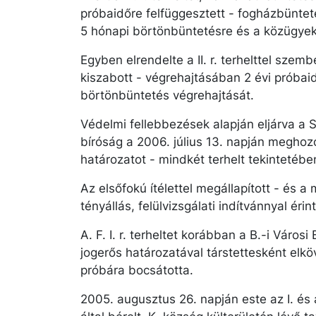
próbaidőre felfüggesztett - fogházbüntetésr
5 hónapi börtönbüntetésre és a közügyektől
Egyben elrendelte a II. r. terhelttel szemb
kiszabott - végrehajtásában 2 évi próbaid
börtönbüntetés végrehajtását.
Védelmi fellebbezések alapján eljárva a 
bíróság a 2006. július 13. napján meghoz
határozatot - mindkét terhelt tekintetéb
Az elsőfokú ítélettel megállapított - és a
tényállás, felülvizsgálati indítvánnyal ér
A. F. I. r. terheltet korábban a B.-i Város
jogerős határozatával társtettesként elkö
próbára bocsátotta.
2005. augusztus 26. napján este az I. és a I