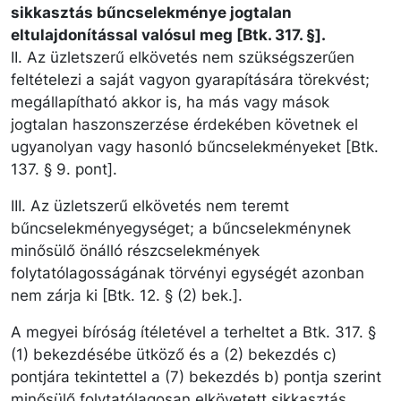
sikkasztás bűncselekménye jogtalan
eltulajdonítással valósul meg [Btk. 317. §].
II. Az üzletszerű elkövetés nem szükségszerűen
feltételezi a saját vagyon gyarapítására törekvést;
megállapítható akkor is, ha más vagy mások
jogtalan haszonszerzése érdekében követnek el
ugyanolyan vagy hasonló bűncselekményeket [Btk.
137. § 9. pont].
III. Az üzletszerű elkövetés nem teremt
bűncselekményegységet; a bűncselekménynek
minősülő önálló részcselekmények
folytatólagosságának törvényi egységét azonban
nem zárja ki [Btk. 12. § (2) bek.].
A megyei bíróság ítéletével a terheltet a Btk. 317. §
(1) bekezdésébe ütköző és a (2) bekezdés c)
pontjára tekintettel a (7) bekezdés b) pontja szerint
minősülő folytatólagosan elkövetett sikkasztás