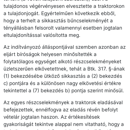
tulajdonos végérvényesen elvesztette a traktorokon
a tulajdonjogát. Egyértelműen következik ebből,
hogy a terhelt a sikkasztás bűncselekményét a
tényállásban felsorolt valamennyi esetben jogtalan
eltulajdonítással valósította meg.
Az indítványozó álláspontjával szemben azonban az
eljárt bíróságok helyesen minősítették a
folytatólagos egységet alkotó részcselekményeket
üzletszerűen elkövetettnek, tehát a Btk. 317. §-ának
(1) bekezdésébe ütköző sikkasztás a (2) bekezdés
c) pontjára és a különösen nagy elkövetési értékre
tekintettel a (7) bekezdés b) pontja szerint minősül.
Az egyes részcselekmények a traktorok eladásával
befejezettek, ennélfogva az eladás révén befolyt
vételár jogtalan haszon. Az értékesítések
gyakoriságát tekintve alappal nem vitatható, hogy a