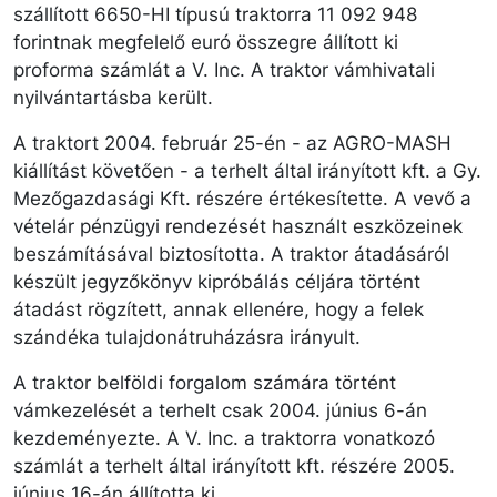
szállított 6650-HI típusú traktorra 11 092 948
forintnak megfelelő euró összegre állított ki
proforma számlát a V. Inc. A traktor vámhivatali
nyilvántartásba került.
A traktort 2004. február 25-én - az AGRO-MASH
kiállítást követően - a terhelt által irányított kft. a Gy.
Mezőgazdasági Kft. részére értékesítette. A vevő a
vételár pénzügyi rendezését használt eszközeinek
beszámításával biztosította. A traktor átadásáról
készült jegyzőkönyv kipróbálás céljára történt
átadást rögzített, annak ellenére, hogy a felek
szándéka tulajdonátruházásra irányult.
A traktor belföldi forgalom számára történt
vámkezelé­sét a terhelt csak 2004. június 6-án
kezdeményezte. A V. Inc. a traktorra vonatkozó
számlát a terhelt által irányított kft. részére 2005.
június 16-án állította ki.