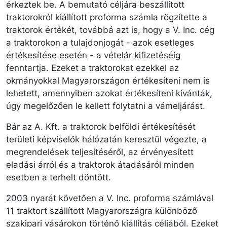
érkeztek be. A bemutató céljára beszállított
traktorokról kiállított proforma számla rögzítette a
traktorok értékét, továbbá azt is, hogy a V. Inc. cég
a traktorokon a tulajdonjogát - azok esetleges
értékesítése esetén - a vételár kifizetéséig
fenntartja. Ezeket a traktorokat ezekkel az
okmányokkal Magyarországon értékesíteni nem is
lehetett, amennyiben azokat értékesíteni kívánták,
úgy megelőzően le kellett folytatni a vámeljárást.
Bár az A. Kft. a traktorok belföldi értékesítését
területi képviselők hálózatán keresztül végezte, a
megrendelések teljesítéséről, az érvényesített
eladási árról és a traktorok átadásáról minden
esetben a terhelt döntött.
2003 nyarát követően a V. Inc. proforma számlával
11 traktort szállított Magyarországra különböző
szakipari vásárokon történő kiállítás céljából. Ezeket