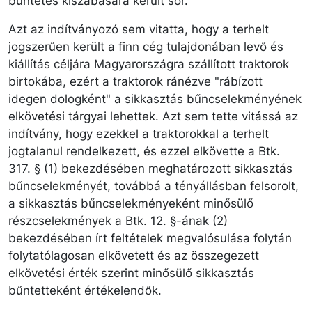
büntetés kiszabására került sor.
Azt az indítványozó sem vitatta, hogy a terhelt
jogszerűen került a finn cég tulajdonában levő és
kiállítás céljára Magyarországra szállított traktorok
birtokába, ezért a traktorok ránézve "rábízott
idegen dologként" a sikkasztás bűncselekményének
elkövetési tárgyai lehettek. Azt sem tette vitássá az
indítvány, hogy ezekkel a traktorokkal a terhelt
jogtalanul rendelkezett, és ezzel elkövette a Btk.
317. § (1) bekezdésében meghatározott sikkasztás
bűncselekményét, továbbá a tényállásban felsorolt,
a sikkasztás bűncselekményeként minősülő
részcselekmények a Btk. 12. §-ának (2)
bekezdésében írt feltételek megvalósulása folytán
folytatólagosan elkövetett és az összegezett
elkövetési érték szerint minősülő sikkasztás
bűntetteként értékelendők.