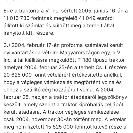
Erre a traktorra a V. Inc. sértett 2005. június 16-án a
11 016 730 forintnak megfelelő 41 049 euróról
állított ki számlát és küldött meg a terhelt által
irányított kft. részére.
3.) 2004. február 17-én proforma számlával került
nyilvántartásba vételre Magyarországon egy, a V.
Inc. által kiállításra megküldött T-180 típusú traktor,
amelyet 2004. február 25-én a terhelt Cs. I. részére
20 625 000 forint vételárért értékesítette anélkül,
hogy a végleges vámkezelés megtörtént volna és
ehhez a szállító cég hozzájárult volna. A 2004.
február 25. napján a traktor átadásáról jegyzőkönyv
készült, amely szerint a traktor kipróbálás céljából
került átadásra. A traktor végleges vámkezelése
csak 2004. november 30-án történt meg. A vételár
meg nem fizetett 15 625 000 forintot kitevő része a