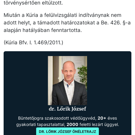
törvénysértően eltúlzott.
Miután a Kúria a felülvizsgálati indítványnak nem
adott helyt, a támadott határozatokat a Be. 426. §-a
alapján hatályában fenntartotta.
(Kúria Bfv. I. 1.469/2011.)
dr. Lőrik József
Büntetőjogra szakosodott védőügyvéd,
20+
éves
gyakorlati tapasztalattal,
2000
feletti lezárt üggyel.
DR. LŐRIK JÓZSEF ÖNÉLETRAJZ