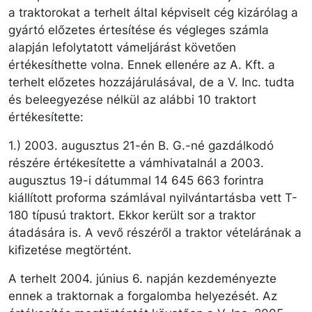
a traktorokat a terhelt által képviselt cég kizárólag a
gyártó előzetes értesítése és végleges számla
alapján lefolytatott vámeljárást követően
értékesíthette volna. Ennek ellenére az A. Kft. a
terhelt előzetes hozzájárulásával, de a V. Inc. tudta
és beleegyezése nélkül az alábbi 10 traktort
értékesítette:
1.) 2003. augusztus 21-én B. G.-né gazdálkodó
részére értékesítette a vámhivatalnál a 2003.
augusztus 19-i dátummal 14 645 663 forintra
kiállított proforma számlával nyilvántartásba vett T-
180 típusú traktort. Ekkor került sor a traktor
átadására is. A vevő részéről a traktor vételárának a
kifizetése megtörtént.
A terhelt 2004. június 6. napján kezdeményezte
ennek a traktornak a forgalomba helyezését. Az