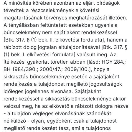
A minősítés körében azonban az eljárt bíróságok
tévedtek a részcselekmények elkövetési
magatartásának törvényes meghatározását illetően.
A tényállásban feltüntetett esetekben ugyanis a
bűncselekmény nem sajátjaként rendelkezéssel
[Btk. 317. § (1) bek. II. elkövetési fordulata], hanem a
rábízott dolog jogtalan eltulajdonításával [Btk. 317. §
(1) bek. I. elkövetési fordulata] valósult meg. Az
ítélkezési gyakorlat töretlen abban [lásd: HGY 284.;
BH 1984/390.; 2000/47.; 2009/100.], hogy a
sikkasztás bűncselekménye esetén a sajátjaként
rendelkezés a tulajdonost megillető jogosultságok
időleges jogellenes elvonása. Sajátjaként
rendelkezéssel a sikkasztás bűncselekménye akkor
valósul meg, ha az elkövető a rábízott dologra nézve
- a tulajdon végleges elvonásának szándékát
nélkülöző - olyan, egyébként csak a tulajdonost
megillető rendelkezést tesz, ami a tulajdonos