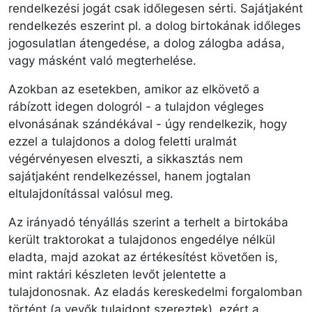
rendelkezési jogát csak időlegesen sérti. Sajátjaként
rendelkezés eszerint pl. a dolog birtokának időleges
jogosulatlan átengedése, a dolog zálogba adása,
vagy másként való megterhelése.
Azokban az esetekben, amikor az elkövető a
rábízott idegen dologról - a tulajdon végleges
elvonásának szándékával - úgy rendelkezik, hogy
ezzel a tulajdonos a dolog feletti uralmát
végérvényesen elveszti, a sikkasztás nem
sajátjaként rendelkezéssel, hanem jogtalan
eltulajdonítással valósul meg.
Az irányadó tényállás szerint a terhelt a birtokába
került traktorokat a tulajdonos engedélye nélkül
eladta, majd azokat az értékesítést követően is,
mint raktári készleten levőt jelentette a
tulajdonosnak. Az eladás kereskedelmi forgalomban
történt (a vevők tulajdont szereztek), ezért a