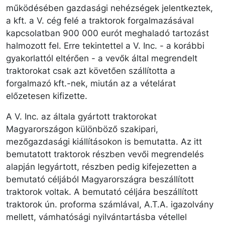
működésében gazdasági nehézségek jelentkeztek,
a kft. a V. cég felé a traktorok forgalmazásával
kapcsolatban 900 000 eurót meghaladó tartozást
halmozott fel. Erre tekintettel a V. Inc. - a korábbi
gyakorlattól eltérően - a vevők által megrendelt
traktorokat csak azt követően szállította a
forgalmazó kft.-nek, miután az a vételárat
előzetesen kifizette.
A V. Inc. az általa gyártott traktorokat
Magyarországon különböző szakipari,
mezőgazdasági kiállításokon is bemutatta. Az itt
bemutatott traktorok részben vevői megrendelés
alapján legyártott, részben pedig kifejezetten a
bemutató céljából Magyarországra beszállított
traktorok voltak. A bemutató céljára beszállított
traktorok ún. pro­forma számlával, A.T.A. igazolvány
mellett, vámhatósági nyilvántartásba vétellel