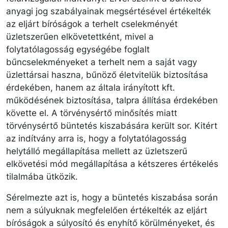
anyagi jog szabályainak megsértésével értékelték
az eljárt bíróságok a terhelt cselekményét
üzletszerűen elkövetettként, mivel a
folytatólagosság egységébe foglalt
bűncselekményeket a terhelt nem a saját vagy
üzlettársai haszna, bűnöző életvitelük biztosítása
érdekében, hanem az általa irányított kft.
működésének biztosítása, talpra állítása érdekében
követte el. A törvénysértő minősítés miatt
törvénysértő büntetés kiszabására került sor. Kitért
az indítvány arra is, hogy a folytatólagosság
helytálló megállapítása mellett az üzletszerű
elkövetési mód megállapítása a kétszeres értékelés
tilalmába ütközik.
Sérelmezte azt is, hogy a büntetés kiszabása során
nem a súlyuknak megfelelően értékelték az eljárt
bíróságok a súlyosító és enyhítő körülményeket, és