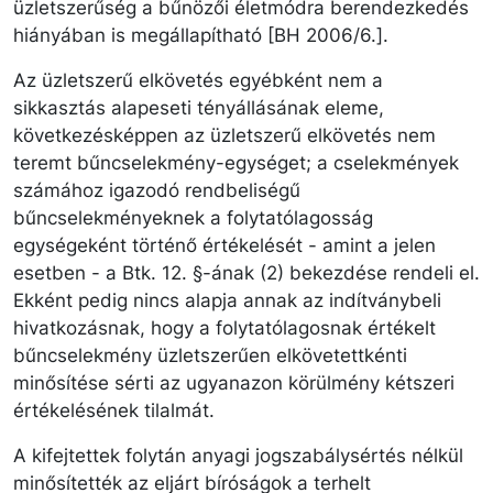
üzletszerűség a bűnözői életmódra berendezkedés
hiányában is megállapítható [BH 2006/6.].
Az üzletszerű elkövetés egyébként nem a
sikkasztás alapeseti tényállásának eleme,
következésképpen az üzletszerű elkövetés nem
teremt bűncselekmény-egységet; a cselekmények
számához igazodó rendbeliségű
bűncselekményeknek a folytatólagosság
egységeként történő értékelését - amint a jelen
esetben - a Btk. 12. §-ának (2) bekezdése rendeli el.
Ekként pedig nincs alapja annak az indítványbeli
hivatkozásnak, hogy a folytatólagosnak értékelt
bűncselekmény üzletszerűen elkövetettkénti
minősítése sérti az ugyanazon körülmény kétszeri
értékelésének tilalmát.
A kifejtettek folytán anyagi jogszabálysértés nélkül
minősítették az eljárt bíróságok a terhelt