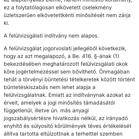
ez a folytatólagosan elkövetett cselekmény
üzletszerűen elkövetettkénti minősítését nem zárja
ki.
A felülvizsgálati indítvány nem alapos.
A felülvizsgálat jogorvoslati jellegéből következik,
hogy az azt megalapozó, a Be. 416. §-ának (1)
bekezdésében meghatározott felülvizsgálati okok
köre jogértelmezéssel sem bővíthető. Önmagában
tehát a törvényi büntetési tételkeretek között történt
büntetéskiszabás nem lehet alapja a
felülvizsgálatnak. Emiatt az indítványnak azokat az
érveit, amelyek a jogi minősítés támadásától
függetlenül, illetve ún. más anyagi
jogszabálysértésre hivatkozás nélkül, az irányadó
enyhítő és súlyosító körülmények téves értékelését
állítva tartotta eltúlzottnak a terhelttel szemben