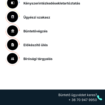
Kényszerintézkedések
letartóztatás
Ügyészi szakasz
Büntetővégzés
Előkészítő ülés
Bírósági tárgyalás
Büntető ügyvédet keres?
+ 36 70 947 9950