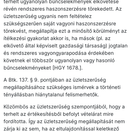
terhelt ugyanolyan bűncselekmények elkövetése
révén rendszeres haszonszerzésre törekedett. Az
üzletszerűség ugyanis nem feltételez
szükségszerűen saját vagyoni haszonszerzésre
törekvést, megállapítja ezt a minősítő körülményt az
ítélkezési gyakorlat akkor is, ha mások (pl. az
elkövető által képviselt gazdasági társaság) jogtalan
és rendszeres vagyongyarapodása érdekében
követnek el többször ugyanolyan vagy hasonló
bűncselekményeket [HGY 1678.].
A Btk. 137. § 9. pontjában az üzletszerűség
megállapításához szükséges ismérvek a történeti
tényállásban hiánytalanul felismerhetők.
Közömbös az üzletszerűség szempontjából, hogy a
terhelt az értékesítésből befolyt vételárat mire
fordította. Így az üzletszerűség megállapítását nem
zárja ki az sem, ha az eltulajdonítással keletkező