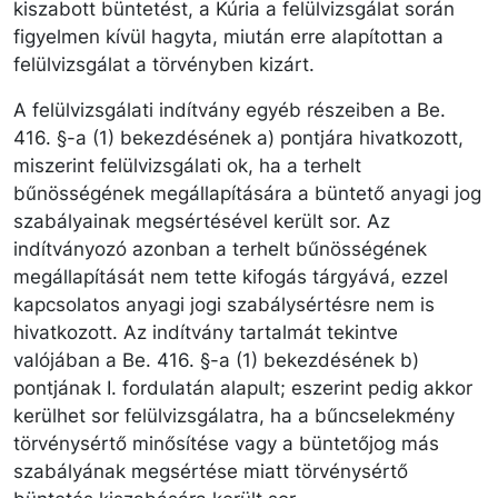
kiszabott büntetést, a Kúria a felülvizsgálat során
figyelmen kívül hagyta, miután erre alapítottan a
felülvizsgálat a törvényben kizárt.
A felülvizsgálati indítvány egyéb részeiben a Be.
416. §-a (1) bekezdésének a) pontjára hivatkozott,
miszerint felülvizsgálati ok, ha a terhelt
bűnösségének megállapítására a büntető anyagi jog
szabályainak megsértésével került sor. Az
indítványozó azonban a terhelt bűnösségének
megállapítását nem tette kifogás tárgyává, ezzel
kapcsolatos anyagi jogi szabálysértésre nem is
hivatkozott. Az indítvány tartalmát tekintve
valójában a Be. 416. §-a (1) bekezdésének b)
pontjának I. fordulatán alapult; eszerint pedig akkor
kerülhet sor felülvizsgálatra, ha a bűncselekmény
törvénysértő minősítése vagy a büntetőjog más
szabályának megsértése miatt törvénysértő