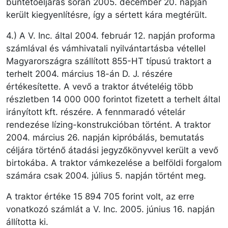
büntetőeljárás során 2005. december 20. napján
került kiegyenlítésre, így a sértett kára megtérült.
4.) A V. Inc. által 2004. február 12. napján proforma
számlával és vámhivatali nyilvántartásba vétellel
Magyarországra szállított 855-HT típusú traktort a
terhelt 2004. március 18-án D. J. részére
értékesítette. A vevő a traktor átvételéig több
részletben 14 000 000 forintot fizetett a terhelt által
irányított kft. részére. A fennmaradó vételár
rendezése lízing-konstrukcióban történt. A traktor
2004. március 26. napján kipróbálás, bemutatás
céljára történő átadási jegyzőkönyvvel került a vevő
birtokába. A traktor vámkezelése a belföldi forgalom
számára csak 2004. július 5. napján történt meg.
A traktor értéke 15 894 705 forint volt, az erre
vonatkozó számlát a V. Inc. 2005. június 16. napján
állította ki.