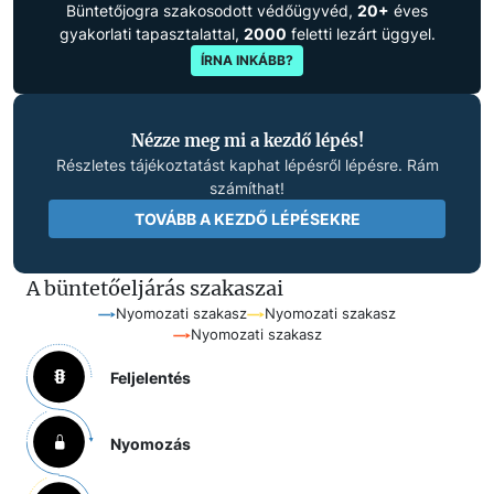
Büntetőjogra szakosodott védőügyvéd,
20+
éves
gyakorlati tapasztalattal,
2000
feletti lezárt üggyel.
ÍRNA INKÁBB?
Nézze meg mi a kezdő lépés!
Részletes tájékoztatást kaphat lépésről lépésre. Rám
számíthat!
TOVÁBB A KEZDŐ LÉPÉSEKRE
A büntetőeljárás szakaszai
Nyomozati szakasz
Nyomozati szakasz
Nyomozati szakasz
Feljelentés
Nyomozás