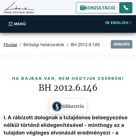
KONZULTÁCIÓ
IN ENGLISH
MENÜ
Bírósági határozatok
BH 2012.6.146
KERESÉS
Főoldal
HA BAJBAN VAN, NEM HAGYJUK CSERBEN!
BH 2012.6.146
Sikkasztás
I. A rábízott dolognak a tulajdonos beleegyezése
nélkül történő elidegenítésével - minthogy az a
tulajdon végleges elvonását eredményezi - a