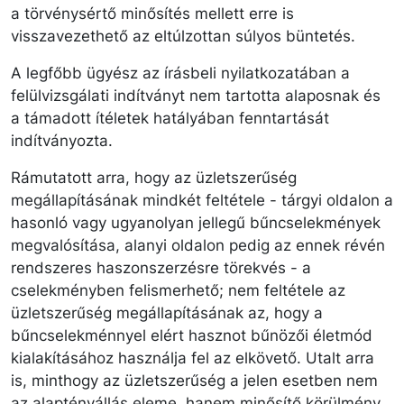
a törvénysértő minősítés mellett erre is
visszavezethető az eltúlzottan súlyos büntetés.
A legfőbb ügyész az írásbeli nyilatkozatában a
felülvizsgálati indítványt nem tartotta alaposnak és
a támadott ítéletek hatályában fenntartását
indítványozta.
Rámutatott arra, hogy az üzletszerűség
megállapításának mindkét feltétele - tárgyi oldalon a
hasonló vagy ugyanolyan jellegű bűncselekmények
megvalósítása, alanyi oldalon pedig az ennek révén
rendszeres haszonszerzésre törekvés - a
cselekményben felismerhető; nem feltétele az
üzletszerűség megállapításának az, hogy a
bűncselekménnyel elért hasznot bűnözői életmód
kialakításához használja fel az elkövető. Utalt arra
is, minthogy az üzletszerűség a jelen esetben nem
az alaptényállás eleme, hanem minősítő körülmény,