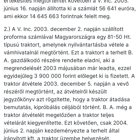
értékesítés megtörténtét követően a V. Inc. 2005.
június 16. napján állította ki a számlát 56 641 euróra,
ami ekkor 14 645 663 forintnak felelt meg.
2.) A V. Inc. 2003. december 2. napján szállított
proforma számlával Magyarországra egy 81-50 Ht.
típusú traktort, amelynek nyilvántartásba vétele a
vámhivatalnál megtörtént. Ezt a traktort a terhelt B.
A. gazdálkodó részére rendelte eladni, aki a
megrendelését 2003 májusában már leadta, ezzel
egyidejűleg 3 900 000 forint előleget ki is fizetett. A
traktor átvétele 2003. december 5. napján a vevő
részéről megtörtént, az átvételről készült
jegyzőkönyv azt rögzítette, hogy a traktor átadása
bemutatás, kipróbálás céljából történt. B. A. még a
traktor átvételét megelőzően a traktor teljes
vételárát kiegyenlítette. Ezt követően, csak 2004.
június 2. napján kezdeményezte a terhelt által
irányított kft. a traktor üzembe helyezését.