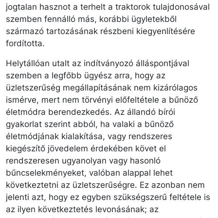
jogtalan hasznot a terhelt a traktorok tulajdonosával
szemben fennálló más, korábbi ügyletekből
származó tartozásának részbeni kiegyenlítésére
fordította.
Helytállóan utalt az indítványozó álláspontjával
szemben a legfőbb ügyész arra, hogy az
üzletszerűség megállapításának nem kizárólagos
ismérve, mert nem törvényi előfeltétele a bűnöző
életmódra berendezkedés. Az állandó bírói
gyakorlat szerint abból, ha valaki a bűnöző
életmódjának kialakítása, vagy rendszeres
kiegészítő jövedelem érdekében követ el
rendszeresen ugyanolyan vagy hasonló
bűncselekményeket, valóban alappal lehet
következtetni az üzletszerűségre. Ez azonban nem
jelenti azt, hogy ez egyben szükségszerű feltétele is
az ilyen következtetés levonásának; az