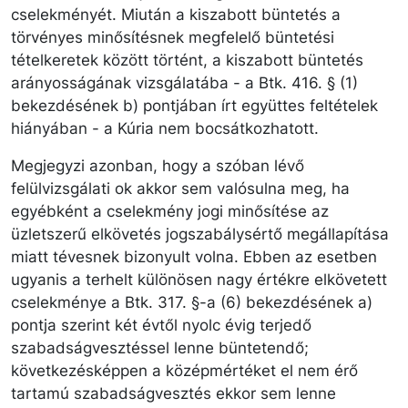
cselekményét. Miután a kiszabott büntetés a
törvényes minősítésnek megfelelő büntetési
tételkeretek között történt, a kiszabott büntetés
arányosságának vizsgálatába - a Btk. 416. § (1)
bekezdésének b) pontjában írt együttes feltételek
hiányában - a Kúria nem bocsátkozhatott.
Megjegyzi azonban, hogy a szóban lévő
felülvizsgálati ok akkor sem valósulna meg, ha
egyébként a cselekmény jogi minősítése az
üzletszerű elkövetés jogszabálysértő megállapítása
miatt tévesnek bizonyult volna. Ebben az esetben
ugyanis a terhelt különösen nagy értékre elkövetett
cselekménye a Btk. 317. §-a (6) bekezdésének a)
pontja szerint két évtől nyolc évig terjedő
szabadságvesztéssel lenne büntetendő;
következésképpen a középmértéket el nem érő
tartamú szabadságvesztés ekkor sem lenne