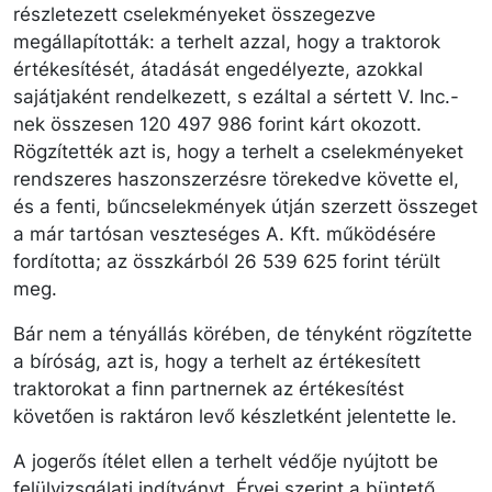
részletezett cselekményeket összegezve
megállapították: a terhelt azzal, hogy a traktorok
értékesítését, átadását engedélyezte, azokkal
sajátjaként rendelkezett, s ezáltal a sértett V. Inc.-
nek összesen 120 497 986 forint kárt okozott.
Rögzítették azt is, hogy a terhelt a cselekményeket
rendszeres haszonszerzésre törekedve követte el,
és a fenti, bűncselekmények útján szerzett összeget
a már tartósan veszteséges A. Kft. működésére
fordította; az összkárból 26 539 625 forint térült
meg.
Bár nem a tényállás körében, de tényként rögzítette
a bíróság, azt is, hogy a terhelt az értékesített
traktorokat a finn partnernek az értékesítést
követően is raktáron levő készletként jelentette le.
A jogerős ítélet ellen a terhelt védője nyújtott be
felülvizsgálati indítványt. Érvei szerint a büntető