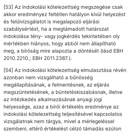
[53] Az indokolási kötelezettség megszegése csak
akkor eredményez feltétlen hatályon kívül helyezést
és felülvizsgálatot is megalapozó eljárási
szabálysértést, ha a megtámadott határozat
indokolása tény- vagy jogkérdés tekintetében oly
mértékben hiányos, hogy abból nem állapítható
meg, a bíróság mire alapozta a döntését (lásd EBH
2010.2210.; EBH 2011.2387.).
[54] Az indokolási kötelezettség elmulasztása révén
azonban nem vizsgálható a bűnösség
megállapításának, a felmentésnek, az eljárás
megszüntetésének, a büntetéskiszabásnak, illetve
az intézkedés alkalmazásának anyagi jogi
helyessége, azaz a bírói értékelés eredménye az
indokolási kötelezettség teljesítésével kapcsolatos
vizsgálatnak nem tárgya, mivel a mérlegeléssel
szembeni, eltérő értékelést célzó támadás ezúton