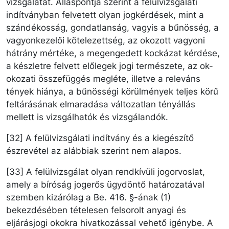
vizsgálatát. Álláspontja szerint a felülvizsgálati
indítványban felvetett olyan jogkérdések, mint a
szándékosság, gondatlanság, vagyis a bűnösség, a
vagyonkezelői kötelezettség, az okozott vagyoni
hátrány mértéke, a megengedett kockázat kérdése,
a készletre felvett előlegek jogi természete, az ok-
okozati összefüggés megléte, illetve a releváns
tények hiánya, a bűnösségi körülmények teljes körű
feltárásának elmaradása változatlan tényállás
mellett is vizsgálhatók és vizsgálandók.
[32] A felülvizsgálati indítvány és a kiegészítő
észrevétel az alábbiak szerint nem alapos.
[33] A felülvizsgálat olyan rendkívüli jogorvoslat,
amely a bíróság jogerős ügydöntő határozatával
szemben kizárólag a Be. 416. §-ának (1)
bekezdésében tételesen felsorolt anyagi és
eljárásjogi okokra hivatkozással vehető igénybe. A