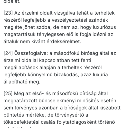
oldalát.
[23] Az érzelmi oldalt vizsgálva tehát a terheltek
részéről legfeljebb a veszélyeztetési szándék
megléte jöhet szóba, de nem az, hogy luxuriózus
magatartásuk ténylegesen elő is fogja idézni az
általuk nem kívánt érdeksérelmet.
[24] Összefoglalva: a másodfokú bíróság által az
érzelmi oldallal kapcsolatban tett fenti
megállapítások alapján a terheltek részéről
legfeljebb könnyelmű bizakodás, azaz luxuria
állapítható meg.
[25] Még az első- és másodfokú bíróság által
meghatározott bűncselekményi minősítés esetén
sem törvényes azonban a bíróságok által kiszabott
büntetés mértéke, de törvénysértő a
tőkebefektetési csalás folytatólagosként történő