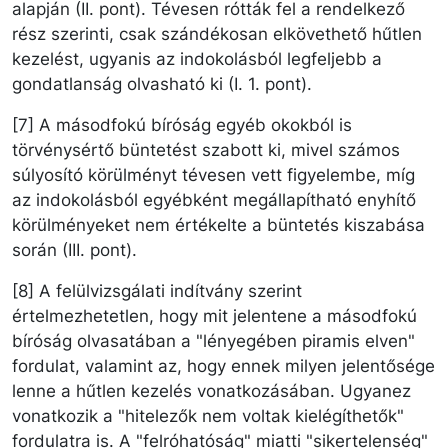
alapján (II. pont). Tévesen rótták fel a rendelkező
rész szerinti, csak szándékosan elkövethető hűtlen
kezelést, ugyanis az indokolásból legfeljebb a
gondatlanság olvasható ki (I. 1. pont).
[7] A másodfokú bíróság egyéb okokból is
törvénysértő büntetést szabott ki, mivel számos
súlyosító körülményt tévesen vett figyelembe, míg
az indokolásból egyébként megállapítható enyhítő
körülményeket nem értékelte a büntetés kiszabása
során (III. pont).
[8] A felülvizsgálati indítvány szerint
értelmezhetetlen, hogy mit jelentene a másodfokú
bíróság olvasatában a "lényegében piramis elven"
fordulat, valamint az, hogy ennek milyen jelentősége
lenne a hűtlen kezelés vonatkozásában. Ugyanez
vonatkozik a "hitelezők nem voltak kielégíthetők"
fordulatra is. A "felróhatóság" miatti "sikertelenség"