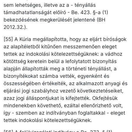
sem lehetséges, illetve az a - tényállás
támadhatatlanságát előíró - Be. 423. §-a (1)
bekezdésének megkerülését jelentené (BH
2012.32.).
[55] A Kúria megállapította, hogy az eljárt bíróságok
az alapítéletből kitűnően messzemenően eleget
tettek az indokolási kötelezettségüknek: a vádhoz
kötöttség keretein belül a lefolytatott bizonyítás
alapján állapították meg a történeti tényállást, a
bizonyítékokat számba vették, egyenként és
összességében értékelték, az alkalmazott anyagi és
eljárási jogi szabályhoz vezető következtetéseiket,
azaz jogi álláspontjukat is kifejtették. Okfejtésük
mindenekben követhető, ezáltal ellenőrizhető volt,
így - szemben az indítványban foglaltakkal - eleget
tettek indokolási kötelezettségüknek.