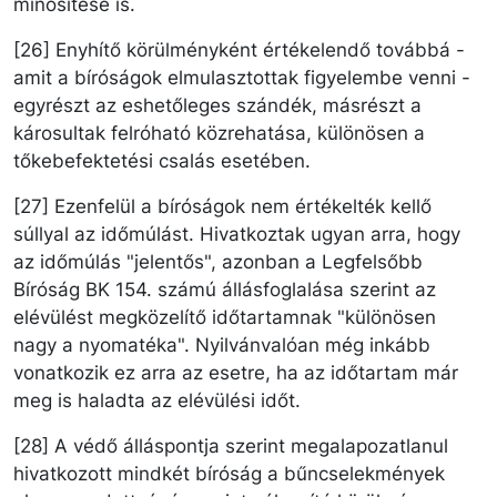
minősítése is.
[26] Enyhítő körülményként értékelendő továbbá -
amit a bíróságok elmulasztottak figyelembe venni -
egyrészt az eshetőleges szándék, másrészt a
károsultak felróható közrehatása, különösen a
tőkebefektetési csalás esetében.
[27] Ezenfelül a bíróságok nem értékelték kellő
súllyal az időmúlást. Hivatkoztak ugyan arra, hogy
az időmúlás "jelentős", azonban a Legfelsőbb
Bíróság BK 154. számú állásfoglalása szerint az
elévülést megközelítő időtartamnak "különösen
nagy a nyomatéka". Nyilvánvalóan még inkább
vonatkozik ez arra az esetre, ha az időtartam már
meg is haladta az elévülési időt.
[28] A védő álláspontja szerint megalapozatlanul
hivatkozott mindkét bíróság a bűncselekmények