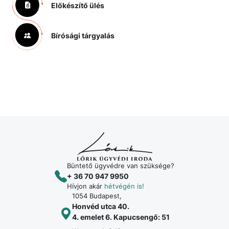
Előkészítő ülés
Bírósági tárgyalás
Büntető ügyvédre van szüksége?
+ 36 70 947 9950
Hívjon akár
hétvégén is!
1054 Budapest,
Honvéd utca 40.
4. emelet 6. Kapucsengő: 51