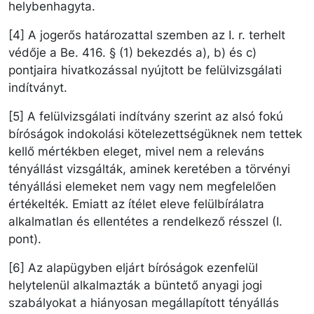
helybenhagyta.
[4] A jogerős határozattal szemben az I. r. terhelt
védője a Be. 416. § (1) bekezdés a), b) és c)
pontjaira hivatkozással nyújtott be felülvizsgálati
indítványt.
[5] A felülvizsgálati indítvány szerint az alsó fokú
bíróságok indokolási kötelezettségüknek nem tettek
kellő mértékben eleget, mivel nem a releváns
tényállást vizsgálták, aminek keretében a törvényi
tényállási elemeket nem vagy nem megfelelően
értékelték. Emiatt az ítélet eleve felülbírálatra
alkalmatlan és ellentétes a rendelkező résszel (I.
pont).
[6] Az alapügyben eljárt bíróságok ezenfelül
helytelenül alkalmazták a büntető anyagi jogi
szabályokat a hiányosan megállapított tényállás