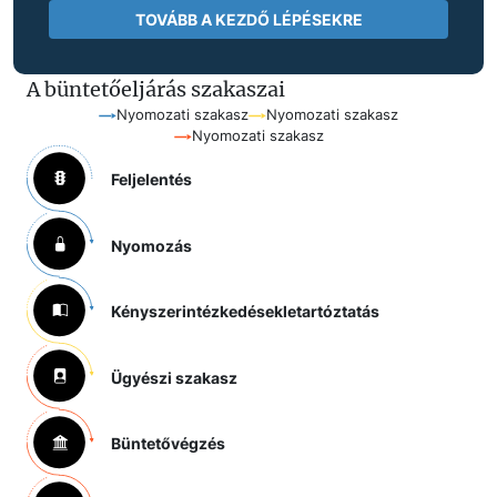
TOVÁBB A KEZDŐ LÉPÉSEKRE
A büntetőeljárás szakaszai
Nyomozati szakasz
Nyomozati szakasz
Nyomozati szakasz
Feljelentés
Nyomozás
Kényszerintézkedések
letartóztatás
Ügyészi szakasz
Büntetővégzés