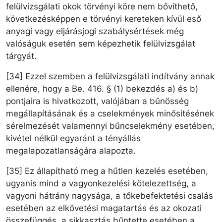
felülvizsgálati okok törvényi köre nem bővíthető,
következésképpen e törvényi kereteken kívül eső
anyagi vagy eljárásjogi szabálysértések még
valóságuk esetén sem képezhetik felülvizsgálat
tárgyát.
[34] Ezzel szemben a felülvizsgálati indítvány annak
ellenére, hogy a Be. 416. § (1) bekezdés a) és b)
pontjaira is hivatkozott, valójában a bűnösség
megállapításának és a cselekmények minősítésének
sérelmezését valamennyi bűncselekmény esetében,
kivétel nélkül egyaránt a tényállás
megalapozatlanságára alapozta.
[35] Ez állapítható meg a hűtlen kezelés esetében,
ugyanis mind a vagyonkezelési kötelezettség, a
vagyoni hátrány nagysága, a tőkebefektetési csalás
esetében az elkövetési magatartás és az okozati
összefüggés, a sikkasztás bűntette esetében a