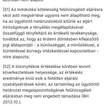
[51] Az indokolási kötelesség felülvizsgálati eljárásra
okot adó megsértése ugyanis nem állapítható meg,
ha az ügydöntő határozatokból kitűnik az eljárt
bíróságoknak a tényállás megállapításával
összefüggő tényfeltáró és értékelő tevékenysége,
továbbá az, hogy az érdemi döntésben kifejeződő
jogi álláspontját - a bűnösséggel, a minősítéssel, a
büntetéssel és/vagy intézkedéssel kapcsolatban -
mire alapozta.
[52] A bizonyítékok értékelése körében levont
következtetések helyessége, az értékelés
eredménye kívül esik a feltétlen eljárási
szabálysértések körén, az tartalmilag az ügydöntő
határozat megalapozottságának felülvizsgálati
eljárásban meg nem engedett támadása (BH
2013.10.).