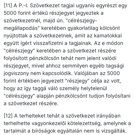
[11] A P.-I. Szövetkezet tagjai ugyanis egyrészt egy
5000 forint értékű részjegyet jegyeztek a
szövetkezetnél, majd ún. "célrészjegy-
megállapodás" keretében gyakorlatilag kölcsönt
nyújtottak a szövetkezetnek, amit az kamatokkal
együtt ígért visszafizetni a tagjainak. Az e módon
"célrészjegy" keretében a szövetkezet részére
folyósított pénzkölcsön tehát nem jelent valódi
részjegyet, mivel ahhoz semmilyen egyéb tagsági
jogviszony nem kapcsolódik. Valójában az 5000
forint értékben jegyezett "részjegy" célja az volt,
hogy az így taggá váló személy helytelenül
"célrészjegy" alapján pénzkölcsönt tudjon folyósítani
a szövetkezet részére.
[12] A terhelteket tehát a szövetkezet irányában
terhelhette vagyonkezelői kötelezettség, amelynek a
tartalmát a bíróságok egyáltalán nem is vizsgálták.