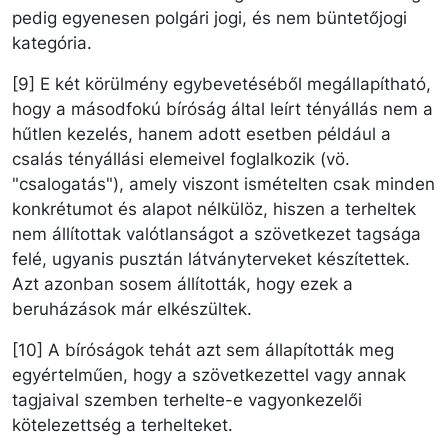
pedig egyenesen polgári jogi, és nem büntetőjogi
kategória.
[9] E két körülmény egybevetéséből megállapítható,
hogy a másodfokú bíróság által leírt tényállás nem a
hűtlen kezelés, hanem adott esetben például a
csalás tényállási elemeivel foglalkozik (vö.
"csalogatás"), amely viszont ismételten csak minden
konkrétumot és alapot nélkülöz, hiszen a terheltek
nem állítottak valótlanságot a szövetkezet tagsága
felé, ugyanis pusztán látványterveket készítettek.
Azt azonban sosem állították, hogy ezek a
beruházások már elkészültek.
[10] A bíróságok tehát azt sem állapították meg
egyértelműen, hogy a szövetkezettel vagy annak
tagjaival szemben terhelte-e vagyonkezelői
kötelezettség a terhelteket.