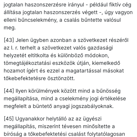
jogtalan haszonszerzésre irányul - például fiktív cég
állítása jogtalan haszonszerzés végett -, úgy vagyon
elleni bűncselekmény, a csalás bűntette valósul
meg.
[43] Jelen ügyben azonban a szövetkezet részéről
az I. r. terhelt a szövetkezet valós gazdasági
helyzetét eltitkolta és különböző módokon,
tömegtájékoztatási eszközök útján, kiemelkedő
hozamot ígért és ezzel a magatartással másokat
tőkebefektetésre ösztönzött.
[44] Ilyen körülmények között mind a bűnösség
megállapítása, mind a cselekmény jogi értékelése
megfelelt a büntető anyagi jogszabályoknak.
[45] Ugyanakkor helytálló az az ügyészi
megállapítás, miszerint tévesen minősítette a
bíróság a tőkebefektetési csalást folytatólagosan