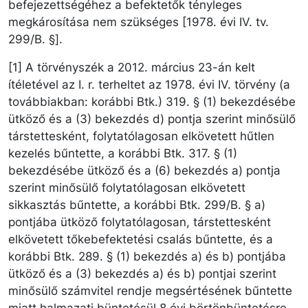
befejezettségéhez a befektetők tényleges
megkárosítása nem szükséges [1978. évi IV. tv.
299/B. §].
[1] A törvényszék a 2012. március 23-án kelt
ítéletével az I. r. terheltet az 1978. évi IV. törvény (a
továbbiakban: korábbi Btk.) 319. § (1) bekezdésébe
ütköző és a (3) bekezdés d) pontja szerint minősülő
társtettesként, folytatólagosan elkövetett hűtlen
kezelés bűntette, a korábbi Btk. 317. § (1)
bekezdésébe ütköző és a (6) bekezdés a) pontja
szerint minősülő folytatólagosan elkövetett
sikkasztás bűntette, a korábbi Btk. 299/B. § a)
pontjába ütköző folytatólagosan, társtettesként
elkövetett tőkebefektetési csalás bűntette, és a
korábbi Btk. 289. § (1) bekezdés a) és b) pontjába
ütköző és a (3) bekezdés a) és b) pontjai szerint
minősülő számvitel rendje megsértésének bűntette