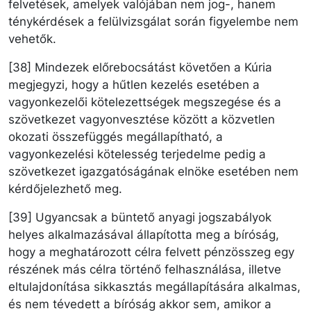
felvetések, amelyek valójában nem jog-, hanem
ténykérdések a felülvizsgálat során figyelembe nem
vehetők.
[38] Mindezek előrebocsátást követően a Kúria
megjegyzi, hogy a hűtlen kezelés esetében a
vagyonkezelői kötelezettségek megszegése és a
szövetkezet vagyonvesztése között a közvetlen
okozati összefüggés megállapítható, a
vagyonkezelési kötelesség terjedelme pedig a
szövetkezet igazgatóságának elnöke esetében nem
kérdőjelezhető meg.
[39] Ugyancsak a büntető anyagi jogszabályok
helyes alkalmazásával állapította meg a bíróság,
hogy a meghatározott célra felvett pénzösszeg egy
részének más célra történő felhasználása, illetve
eltulajdonítása sikkasztás megállapítására alkalmas,
és nem tévedett a bíróság akkor sem, amikor a