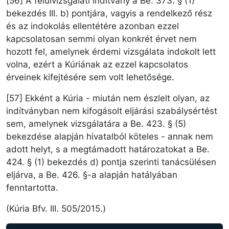
[56] A felülvizsgálati indítvány a Be. 373. § (1)
bekezdés III. b) pontjára, vagyis a rendelkező rész
és az indokolás ellentétére azonban ezzel
kapcsolatosan semmi olyan konkrét érvet nem
hozott fel, amelynek érdemi vizsgálata indokolt lett
volna, ezért a Kúriának az ezzel kapcsolatos
érveinek kifejtésére sem volt lehetősége.
[57] Ekként a Kúria - miután nem észlelt olyan, az
indítványban nem kifogásolt eljárási szabálysértést
sem, amelynek vizsgálatára a Be. 423. § (5)
bekezdése alapján hivatalból köteles - annak nem
adott helyt, s a megtámadott határozatokat a Be.
424. § (1) bekezdés d) pontja szerinti tanácsülésen
eljárva, a Be. 426. §-a alapján hatályában
fenntartotta.
(Kúria Bfv. III. 505/2015.)