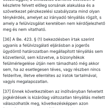
készletre felvett előleg sorsának alakulása és a
szövetkezet pénzkezelési szabályzata mind olyan
ténykérdés, amelyet az irányadó tényállás rögzít, s
amely a felülvizsgálat keretében nem kérdőjelezhető
meg és nem vitatható.
[36] A Be. 423. § (1) bekezdésben írtak szerint
ugyanis a felülvizsgálati eljárásban a jogerős
ügydöntő határozatban megállapított tényállás sem
közvetlenül, sem közvetve, a bizonyítékok
felülmérlegelése útján nem támadható még akkor
sem, ha az esetlegesen téves, vagy részben nincs
felderítve, illetve ellentétes az iratok tartalmával,
vagyis megalapozatlan.
[37] Ennek következtében az indítványban felvetett
jogkérdések is kizárólag változatlan tényállás mellett
válaszolhatók meg, következésképpen azon