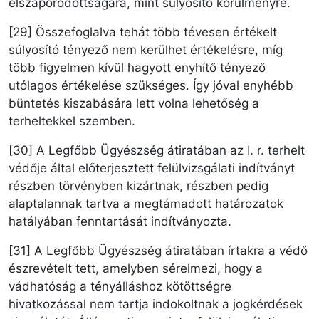
elszaporodottságára, mint súlyosító körülményre.
[29] Összefoglalva tehát több tévesen értékelt
súlyosító tényező nem kerülhet értékelésre, míg
több figyelmen kívül hagyott enyhítő tényező
utólagos értékelése szükséges. Így jóval enyhébb
büntetés kiszabására lett volna lehetőség a
terheltekkel szemben.
[30] A Legfőbb Ügyészség átiratában az I. r. terhelt
védője által előterjesztett felülvizsgálati indítványt
részben törvényben kizártnak, részben pedig
alaptalannak tartva a megtámadott határozatok
hatályában fenntartását indítványozta.
[31] A Legfőbb Ügyészség átiratában írtakra a védő
észrevételt tett, amelyben sérelmezi, hogy a
vádhatóság a tényálláshoz kötöttségre
hivatkozással nem tartja indokoltnak a jogkérdések