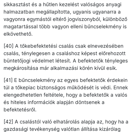
sikkasztást és a hűtlen kezelést valóságos anyagi
halmazatban megállapította, ugyanis ugyanarra a
vagyonra egymástól eltérő jogviszonyból, különböző
magatartással több vagyon elleni bűncselekmény is
elkövethető.
[40] A tőkebefektetési csalás csak elnevezésében
csalás, ténylegesen a csaláshoz képest előrehozott
büntetőjogi védelmet létesít. A befektetők tényleges
megkárosítása már alkalmazási körén kívül esik.
[41] E bűncselekmény az egyes befektetők érdekein
túl a tőkepiac biztonságos működését is védi. Ennek
elengedhetetlen feltétele, hogy a befektetők a valós
és hiteles információk alapján döntsenek a
befektetésről.
[42] A csalástól való elhatárolás alapja az, hogy ha a
gazdasági tevékenység valótlan állítása kizárólag