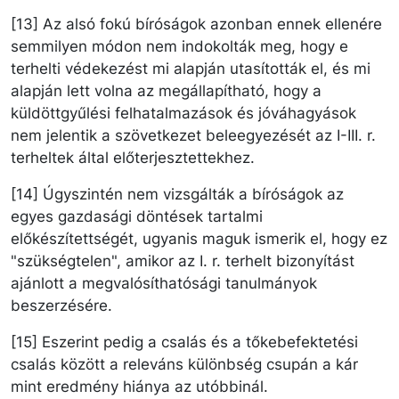
[13] Az alsó fokú bíróságok azonban ennek ellenére
semmilyen módon nem indokolták meg, hogy e
terhelti védekezést mi alapján utasították el, és mi
alapján lett volna az megállapítható, hogy a
küldöttgyűlési felhatalmazások és jóváhagyások
nem jelentik a szövetkezet beleegyezését az I-III. r.
terheltek által előterjesztettekhez.
[14] Úgyszintén nem vizsgálták a bíróságok az
egyes gazdasági döntések tartalmi
előkészítettségét, ugyanis maguk ismerik el, hogy ez
"szükségtelen", amikor az I. r. terhelt bizonyítást
ajánlott a megvalósíthatósági tanulmányok
beszerzésére.
[15] Eszerint pedig a csalás és a tőkebefektetési
csalás között a releváns különbség csupán a kár
mint eredmény hiánya az utóbbinál.