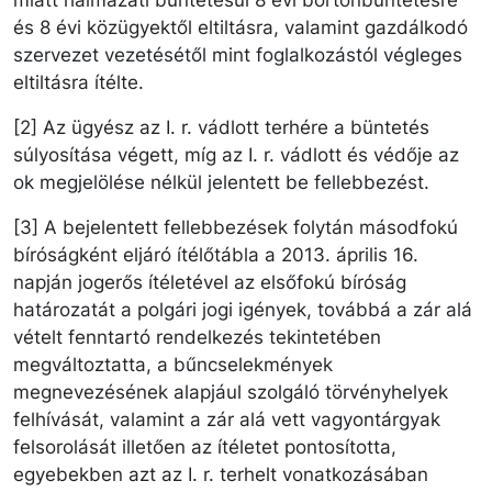
miatt halmazati büntetésül 8 évi börtönbüntetésre
és 8 évi közügyektől eltiltásra, valamint gazdálkodó
szervezet vezetésétől mint foglalkozástól végleges
eltiltásra ítélte.
[2] Az ügyész az I. r. vádlott terhére a büntetés
súlyosítása végett, míg az I. r. vádlott és védője az
ok megjelölése nélkül jelentett be fellebbezést.
[3] A bejelentett fellebbezések folytán másodfokú
bíróságként eljáró ítélőtábla a 2013. április 16.
napján jogerős ítéletével az elsőfokú bíróság
határozatát a polgári jogi igények, továbbá a zár alá
vételt fenntartó rendelkezés tekintetében
megváltoztatta, a bűncselekmények
megnevezésének alapjául szolgáló törvényhelyek
felhívását, valamint a zár alá vett vagyontárgyak
felsorolását illetően az ítéletet pontosította,
egyebekben azt az I. r. terhelt vonatkozásában