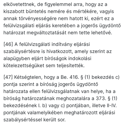
elkövetettnek, de figyelemmel arra, hogy az a
kiszabott büntetés nemére és mértékére, vagyis
annak törvényességére nem hatott ki, ezért ez a
felülvizsgálati eljárás keretében a jogerős ügydöntő
határozat megváltoztatását nem tette lehetővé.
[46] A felülvizsgálati indítvány eljárási
szabálysértésre is hivatkozott, amely szerint az
alapügyben eljárt bíróságok indokolási
kötelezettségüket sem teljesítették.
[47] Kétségtelen, hogy a Be. 416. § (1) bekezdés c)
pontja szerint a bíróság jogerős ügydöntő
határozata ellen felülvizsgálatnak van helye, ha a
bíróság határozatának meghozatalára a 373. § (1)
bekezdésének I. b) vagy c) pontjában, illetve II-IV.
pontjának valamelyikében meghatározott eljárási
szabálysértéssel került sor.