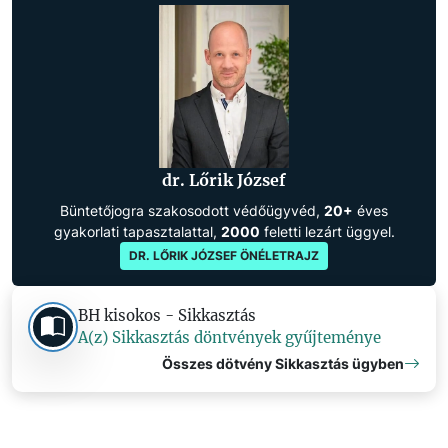
dr. Lőrik József
Büntetőjogra szakosodott védőügyvéd,
20+
éves
gyakorlati tapasztalattal,
2000
feletti lezárt üggyel.
DR. LŐRIK JÓZSEF ÖNÉLETRAJZ
BH kisokos - Sikkasztás
A(z) Sikkasztás döntvények gyűjteménye
Összes dötvény Sikkasztás ügyben