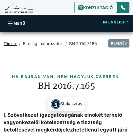
KONZULTÁCIÓ
IN ENGLISH
MENÜ
Bírósági határozatok
BH 2016.7.165
KERESÉS
Főoldal
HA BAJBAN VAN, NEM HAGYJUK CSERBEN!
BH 2016.7.165
Sikkasztás
I. Szövetkezet igazgatóságának elnökét terhelő
vagyonkezelői kötelezettség e tisztség
betöltésével megkérdőjelezhetetlenül együtt járó