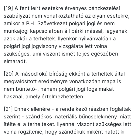
[19] A fent leírt esetekre érvényes pénzkezelési
szabályzat nem vonatkoztatható az olyan esetekre,
amikor a P.-I. Szövetkezet polgári jogi és nem
munkajogi kapcsolatban áll bárki mással, legyenek
azok akár a terheltek. Ilyenkor nyilvánvalóan a
polgári jogi jogviszony vizsgálata lett volna
szükséges, ami viszont ismét teljes egészében
elmaradt.
[20] A másodfokú bíróság ekként a terheltek által
megvalósított eredményre vonatkozóan maga is
nem büntető-, hanem polgári jogi fogalmakat
használ, amely értelmezhetetlen.
[21] Ennek ellenére - a rendelkező részben foglaltak
szerint - szándékos materiális bűncselekmény miatt
ítélte el a terhelteket. Ilyennél viszont szükséges lett
volna rögzítenie, hogy szándékuk miként hatott ki