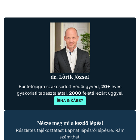
dr. Lőrik József
Büntetőjogra szakosodott védőügyvéd,
20+
éves
gyakorlati tapasztalattal,
2000
feletti lezárt üggyel.
ÍRNA INKÁBB?
Nézze meg mi a kezdő lépés!
Részletes tájékoztatást kaphat lépésről lépésre. Rám
számíthat!