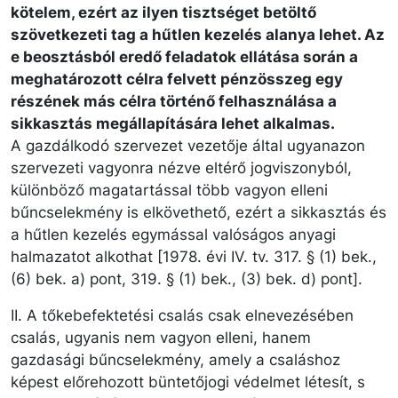
kötelem, ezért az ilyen tisztséget betöltő
szövetkezeti tag a hűtlen kezelés alanya lehet. Az
e beosztásból eredő feladatok ellátása során a
meghatározott célra felvett pénzösszeg egy
részének más célra történő felhasználása a
sikkasztás megállapítására lehet alkalmas.
A gazdálkodó szervezet vezetője által ugyanazon
szervezeti vagyonra nézve eltérő jogviszonyból,
különböző magatartással több vagyon elleni
bűncselekmény is elkövethető, ezért a sikkasztás és
a hűtlen kezelés egymással valóságos anyagi
halmazatot alkothat [1978. évi IV. tv. 317. § (1) bek.,
(6) bek. a) pont, 319. § (1) bek., (3) bek. d) pont].
II. A tőkebefektetési csalás csak elnevezésében
csalás, ugyanis nem vagyon elleni, hanem
gazdasági bűncselekmény, amely a csaláshoz
képest előrehozott büntetőjogi védelmet létesít, s