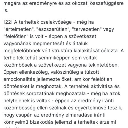
magára az eredményre és az okozati összefüggésre
is.
[22] A terheltek cselekvősége - még ha
"értelmetlen", "észszerűtlen", "tervezetlen" vagy
"felelőtlen" is volt - éppen a szövetkezet
vagyonának megmentését és általuk
megfelelőbbnek vélt struktúra kialakítását célozta. A
terheltek tehát semmiképpen sem voltak
közömbösek a szövetkezet vagyona tekintetében.
Éppen ellenkezőleg, valószínűleg a túlzott
emocionalitás jellemezte őket, amikor felelőtlen
döntéseket is meghoztak. A terheltek aktivitása és
döntések sorozatának meghozatala - még ha azok
helytelenek is voltak - éppen az eredmény iránti
közömbösség ellen szólnak és egyértelművé teszik,
hogy csupán az eredmény elmaradása iránti
könnyelmű bizakodás jellemzi a terheltek érzelmi