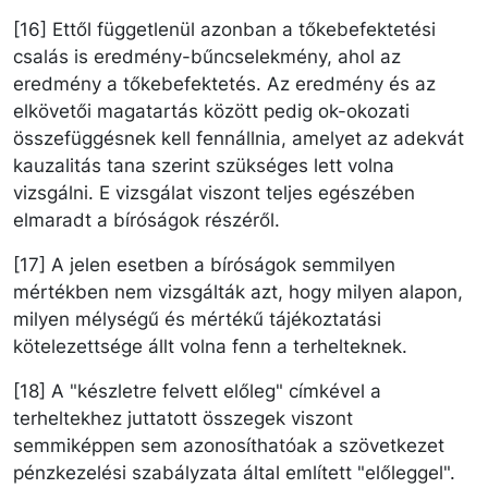
[16] Ettől függetlenül azonban a tőkebefektetési
csalás is eredmény-bűncselekmény, ahol az
eredmény a tőkebefektetés. Az eredmény és az
elkövetői magatartás között pedig ok-okozati
összefüggésnek kell fennállnia, amelyet az adekvát
kauzalitás tana szerint szükséges lett volna
vizsgálni. E vizsgálat viszont teljes egészében
elmaradt a bíróságok részéről.
[17] A jelen esetben a bíróságok semmilyen
mértékben nem vizsgálták azt, hogy milyen alapon,
milyen mélységű és mértékű tájékoztatási
kötelezettsége állt volna fenn a terhelteknek.
[18] A "készletre felvett előleg" címkével a
terheltekhez juttatott összegek viszont
semmiképpen sem azonosíthatóak a szövetkezet
pénzkezelési szabályzata által említett "előleggel".