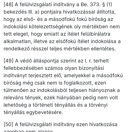
[48] A felülvizsgálati indítvány a Be. 373. § (1)
bekezdés III. a) pontjaira hivatkozással állította,
hogy az első- és a másodfokú fokú bíróság az
indokolási kötelezettségének oly mértékben nem
tett eleget, hogy emiatt az ítélet felülbírálatra
alkalmatlan, illetve az elsőfokú ítélet indokolása a
rendelkező résszel teljes mértékben ellentétes.
[49] A védő álláspontja szerint az I. r. terhelt
fellebbezésében számos olyan bizonyítási
indítványt terjesztett elő, amelyekkel a másodfokú
bíróság még csak nem is foglalkozott, ezen
túlmenően az indokolásból teljesen hiányoznak a
releváns tények, ezek hiányában pedig nem volt
lehetőség a történeti tényállás és a törvényi
tényállás egybevetésére.
[50] A felülvizsgálati indítvány ezen hivatkozása
azonban nem alapos.