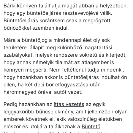
Bárki könnyen találhatja magát abban a helyzetben,
hogy egy büntetőeljárás résztevevőjévé válik.
Büntetőeljárás korántsem csak a megrögzött
bűnözőkkel szemben indul.
Mára a büntetőjog a mindennapi élet oly sok
területére állapít meg különböző magatartási
szabályokat, melyek rendszere sokrétű és kiterjedt,
hogy annak némelyik tilalmát az átlagember is
könnyen megsérti. Nem feltétlenül tudja mindenki,
hogy hazánkban akkor is büntetőeljárás indulhat ön
ellen, ha két deci bor elfogyasztása után
háromnegyed órával autót vezet.
Pedig hazánkban az
ittas vezetés
az egyik
leggyakoribb bűncselekmény, amit jellemzően olyan
emberek követnek el, akik valószínűleg életükben
először és utoljára találkoznak a
Büntető