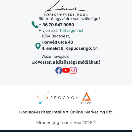
Büntető ügyvédre van szüksége?
+ 36 70 947 9950
Hívjon akár
hétvégén is!
1054 Budapest,
Honvéd utca 40.
4. emelet 6. Kapucsengő: 51
Waze navigáció
Kövessen a közösségi médiában!
Honlapkészítés
:
InteliArt Online Marketing Kft.
©
Minden jog fenntartva 2026