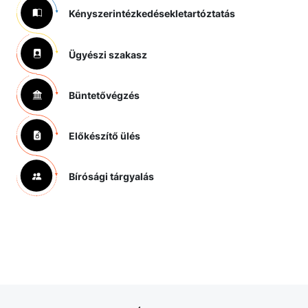
Kényszerintézkedések
letartóztatás
Ügyészi szakasz
Büntetővégzés
Előkészítő ülés
Bírósági tárgyalás