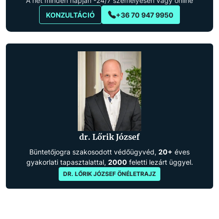
A hét minden napján -24/7 személyesen vagy online
KONZULTÁCIÓ
+36 70 947 9950
dr. Lőrik József
Büntetőjogra szakosodott védőügyvéd,
20+
éves
gyakorlati tapasztalattal,
2000
feletti lezárt üggyel.
DR. LŐRIK JÓZSEF ÖNÉLETRAJZ