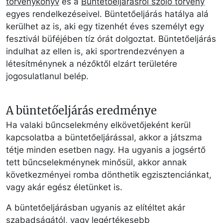
törvénykönyv
és a
Büntetőeljárásról szóló törvény
egyes rendelkezéseivel. Büntetőeljárás hatálya alá
kerülhet az is, aki egy tizenhét éves személyt egy
fesztivál büféjében tíz órát dolgoztat. Büntetőeljárás
indulhat az ellen is, aki sportrendezvényen a
létesítménynek a nézőktől elzárt területére
jogosulatlanul belép.
A büntetőeljárás eredménye
Ha valaki bűncselekmény elkövetőjeként kerül
kapcsolatba a büntetőeljárással, akkor a játszma
tétje minden esetben nagy. Ha ugyanis a jogsértő
tett bűncselekménynek minősül, akkor annak
következményei romba dönthetik egzisztenciánkat,
vagy akár egész életünket is.
A büntetőeljárásban ugyanis az elítéltet akár
szabadságától, vagy legértékesebb