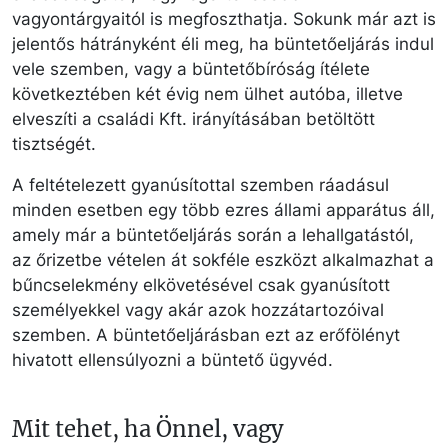
vagyontárgyaitól is megfoszthatja. Sokunk már azt is
jelentős hátrányként éli meg, ha büntetőeljárás indul
vele szemben, vagy a büntetőbíróság ítélete
következtében két évig nem ülhet autóba, illetve
elveszíti a családi Kft. irányításában betöltött
tisztségét.
A feltételezett gyanúsítottal szemben ráadásul
minden esetben egy több ezres állami apparátus áll,
amely már a büntetőeljárás során a lehallgatástól,
az őrizetbe vételen át sokféle eszközt alkalmazhat a
bűncselekmény elkövetésével csak gyanúsított
személyekkel vagy akár azok hozzátartozóival
szemben. A büntetőeljárásban ezt az erőfölényt
hivatott ellensúlyozni a büntető ügyvéd.
Mit tehet, ha Önnel, vagy