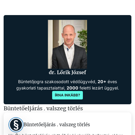
dr. Lőrik József
Büntetőjogra szakosodott védőügyvéd,
20+
éves
gyakorlati tapasztalattal,
2000
feletti lezárt üggyel.
ÍRNA INKÁBB?
Büntetőeljárás . valszeg törlés
Büntetőeljárás . valszeg törlés