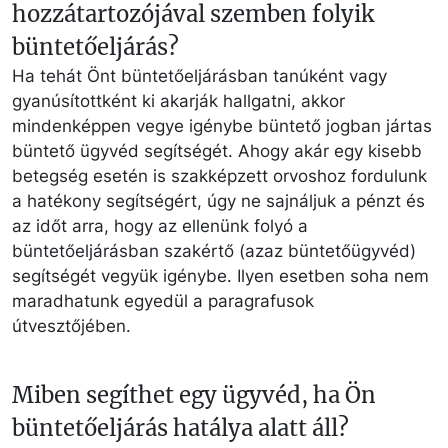
hozzátartozójával szemben folyik
büntetőeljárás?
Ha tehát Önt büntetőeljárásban tanúként vagy
gyanúsítottként ki akarják hallgatni, akkor
mindenképpen vegye igénybe büntető jogban jártas
büntető ügyvéd segítségét. Ahogy akár egy kisebb
betegség esetén is szakképzett orvoshoz fordulunk
a hatékony segítségért, úgy ne sajnáljuk a pénzt és
az időt arra, hogy az ellenünk folyó a
büntetőeljárásban szakértő (azaz büntetőügyvéd)
segítségét vegyük igénybe. Ilyen esetben soha nem
maradhatunk egyedül a paragrafusok
útvesztőjében.
Miben segíthet egy ügyvéd, ha Ön
büntetőeljárás hatálya alatt áll?