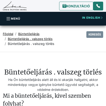
KONZULTÁCIÓ
IN ENGLISH
MENÜ
Főoldal
Büntetőeljárás
KERESÉS
Büntetőeljárás . valszeg törlés
Büntetőeljárás . valszeg törlés
Büntetőeljárás . valszeg törlés
Ha Ön büntetőeljárás alatt áll és ki akarják hallgatni, akkor
mindenképp vegye igénybe büntető ügyvéd segítségét, a
védelme érdekében.
Mi a büntetőeljárás, kivel szemben
folyhat?