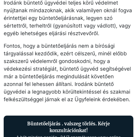
Irodánk büntető ügyvédei teljes körű védelmet
nyújtanak mindazoknak, akik valamilyen oknál fogva
érintettjei egy büntetőeljárásnak, legyen szó
sértettről, terheltről (gyanúsított vagy vádlott), vagy
egyéb lehetséges eljárási résztvevőről.
Fontos, hogy a büntetőeljárás nem a bírósági
tárgyalással kezdődik, ezért célszerű, minél előbb
szakszerű védelemről gondoskodni, hogy a
védekezési stratégiát, büntető ügyvéd segítségével
már a büntetőeljárás megindulását követően
azonnal fel lehessen állítani. Irodánk büntető
ügyvédei a legnagyobb körültekintéssel és szakmai
felkészültséggel járnak el az Ügyfeleink érdekében.
Büntetőeljárás . valszeg törlés. Kérje
konzultációnkat!