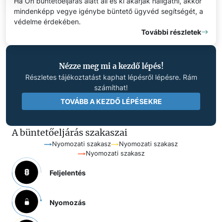
Ha Ön büntetőeljárás alatt áll és ki akarják hallgatni, akkor
mindenképp vegye igénybe büntető ügyvéd segítségét, a
védelme érdekében.
További részletek
Nézze meg mi a kezdő lépés!
Részletes tájékoztatást kaphat lépésről lépésre. Rám
számíthat!
TOVÁBB A KEZDŐ LÉPÉSEKRE
A büntetőeljárás szakaszai
Nyomozati szakasz
Nyomozati szakasz
Nyomozati szakasz
Feljelentés
Nyomozás