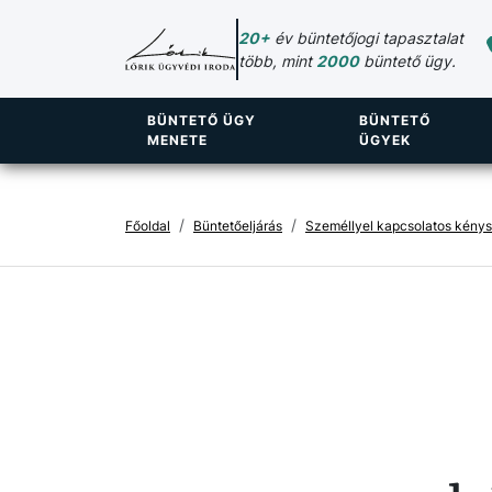
20+
év büntetőjogi tapasztalat
több, mint
2000
büntető ügy.
BÜNTETŐ ÜGY
BÜNTETŐ
MENETE
ÜGYEK
Főoldal
Büntetőeljárás
Személlyel kapcsolatos kény