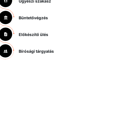
Ügyészi szakasz
Büntetővégzés
Előkészítő ülés
Bírósági tárgyalás