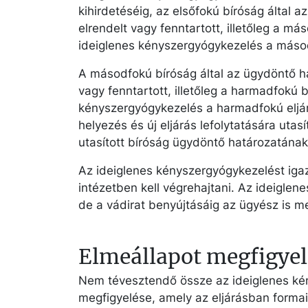
kihirdetéséig, az elsőfokú bíróság által 
elrendelt vagy fenntartott, illetőleg a má
ideiglenes kényszergyógykezelés a másodf
A másodfokú bíróság által az ügydöntő ha
vagy fenntartott, illetőleg a harmadfokú b
kényszergyógykezelés a harmadfokú eljárá
helyezés és új eljárás lefolytatására utas
utasított bíróság ügydöntő határozatának 
Az ideiglenes kényszergyógykezelést iga
intézetben kell végrehajtani. Az ideiglen
de a vádirat benyújtásáig az ügyész is m
Elmeállapot megfigyel
Nem tévesztendő össze az ideiglenes ké
megfigyelése, amely az eljárásban formai