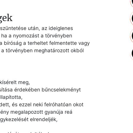
gek
züntetése után, az ideiglenes
r, ha a nyomozást a törvényben
 bíróság a terheltet felmentette vagy
t a törvényben meghatározott okból
kísérelt meg,
úsítása érdekében bűncselekményt
llapította,
tt, és ezzel neki felróhatóan okot
kmény megalapozott gyanúja reá
gykezelését elrendeljék,