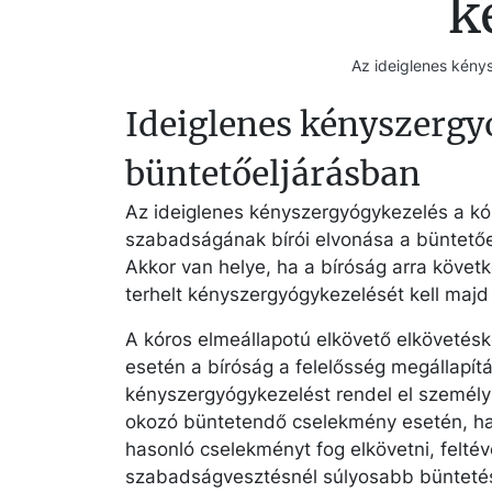
k
Az ideiglenes kény
Ideiglenes kényszergy
büntetőeljárásban
Az ideiglenes kényszergyógykezelés a kór
szabadságának bírói elvonása a büntetőeljá
Akkor van helye, ha a bíróság arra követ
terhelt kényszergyógykezelését kell majd 
A kóros elmeállapotú elkövető elkövetés
esetén a bíróság a felelősség megállapít
kényszergyógykezelést rendel el személy 
okozó büntetendő cselekmény esetén, ha t
hasonló cselekményt fog elkövetni, felté
szabadságvesztésnél súlyosabb büntetést