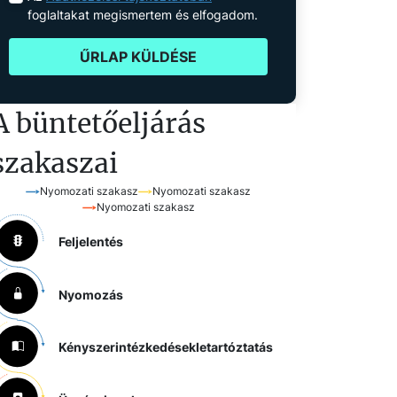
foglaltakat megismertem és elfogadom.
ŰRLAP KÜLDÉSE
A büntetőeljárás
szakaszai
Nyomozati szakasz
Nyomozati szakasz
Nyomozati szakasz
Feljelentés
Nyomozás
Kényszerintézkedések
letartóztatás