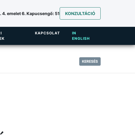
 4. emelet 6. Kapucsengő: 51
KONZULTÁCIÓ
I
KAPCSOLAT
IN
EK
ENGLISH
KERESÉS