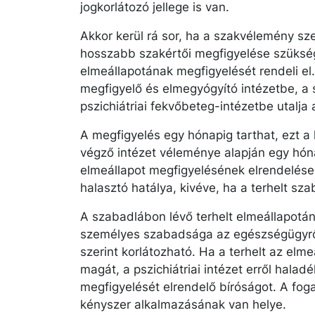
jogkorlátozó jellege is van.
Akkor kerül rá sor, ha a szakvélemény sze
hosszabb szakértői megfigyelése szükség
elmeállapotának megfigyelését rendeli el.
megfigyelő és elmegyógyító intézetbe, a 
pszichiátriai fekvőbeteg-intézetbe utalja a
A megfigyelés egy hónapig tarthat, ezt a 
végző intézet véleménye alapján egy hó
elmeállapot megfigyelésének elrendelése 
halasztó hatálya, kivéve, ha a terhelt sz
A szabadlábon lévő terhelt elmeállapotán
személyes szabadsága az egészségügyrő
szerint korlátozható. Ha a terhelt az elme
magát, a pszichiátriai intézet erről haladé
megfigyelését elrendelő bíróságot. A fo
kényszer alkalmazásának van helye.