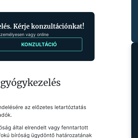
lés. Kérje konzultációnkat!
személyesen vagy online
KONZULTÁCIÓ
rgyógykezelés
delésére az előzetes letartóztatás
adók.
ság által elrendelt vagy fenntartott
fokú bíróság ügydöntő határozatának