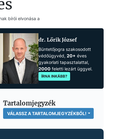
és
ak bírói elvonása a
dr. Lőrik József
Büntetőjogra szakosodott
védőügyvéd,
20+
éves
gyakorlati tapasztalattal,
2000
feletti lezárt üggyel.
ÍRNA INKÁBB?
Tartalomjegyzék
VÁLASSZ A TARTALOMJEGYZÉKBŐL!