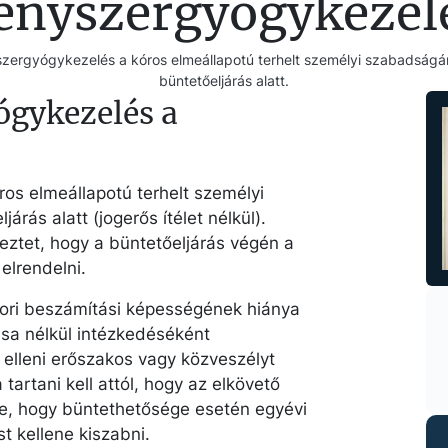
ényszergyógykezel
szergyógykezelés a kóros elmeállapotú terhelt személyi szabadságán
büntetőeljárás alatt.
ógykezelés a
os elmeállapotú terhelt személyi
rás alatt (jogerős ítélet nélkül).
keztet, hogy a büntetőeljárás végén a
elrendelni.
kori beszámítási képességének hiánya
ása nélkül intézkedéséként
elleni erőszakos vagy közveszélyt
artani kell attól, hogy az elkövető
ve, hogy büntethetősége esetén egyévi
 kellene kiszabni.