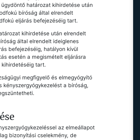
az ügydöntő határozat kihirdetése után
sodfokú bíróság által elrendelt
okú eljárás befejezéséig tart.
tározat kihirdetése után elrendelt
íróság által elrendelt ideiglenes
s befejezéséig, hatályon kívül
ítás esetén a megismételt eljárásra
kihirdetéséig tart.
zságügyi megfigyelő és elmegyógyító
es kényszergyógykezelést a bíróság,
egszüntetheti.
ése
nyszergyógykezeléssel az elmeállapot
lag bizonyítási cselekmény, de