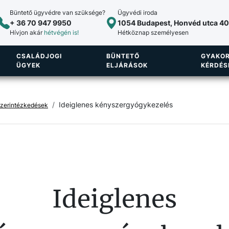
Büntető ügyvédre van szüksége?
Ügyvédi iroda
+ 36 70 947 9950
1054 Budapest, Honvéd utca 40.
Hívjon akár
hétvégén is!
Hétköznap személyesen
CSALÁDJOGI
BÜNTETŐ
GYAKOR
ÜGYEK
ELJÁRÁSOK
KÉRDÉS
Ideiglenes kényszergyógykezelés
szerintézkedések
Ideiglenes