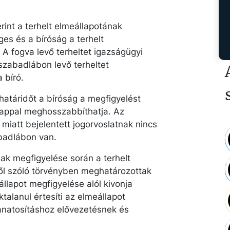
rint a terhelt elmeállapotának
es és a bíróság a terhelt
 A fogva levő terheltet igazságügyi
szabadlábon levő terheltet
 bíró.
határidőt a bíróság a megfigyelést
nappal meghosszabbíthatja. Az
miatt bejelentett jogorvoslatnak nincs
abadlábon van.
ak megfigyelése során a terhelt
l szóló törvényben meghatározottak
állapot megfigyelése alól kivonja
ktalanul értesíti az elmeállapot
ganatosításhoz elővezetésnek és