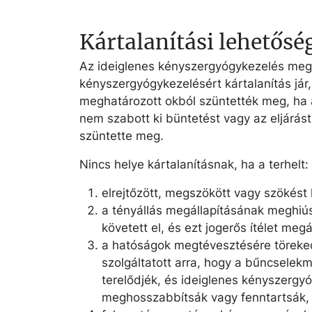
Kártalanítási lehetősé
Az ideiglenes kényszergyógykezelés megs
kényszergyógykezelésért kártalanítás já
meghatározott okból szüntették meg, ha a
nem szabott ki büntetést vagy az eljárás
szüntette meg.
Nincs helye kártalanításnak, ha a terhelt:
elrejtőzött, megszökött vagy szökést 
a tényállás megállapításának meghi
követett el, és ezt jogerős ítélet megá
a hatóságok megtévesztésére törekede
szolgáltatott arra, hogy a bűncsele
terelődjék, és ideiglenes kényszergyó
meghosszabbítsák vagy fenntartsák,