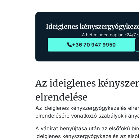
Ideiglenes kényszergyógykeze
A hét minden napján -24/7 
+36 70 947 9950
Az ideiglenes kénysze
elrendelése
Az ideiglenes kényszergyógykezelés elren
elrendelésére vonatkozó szabályok irány
A vádirat benyújtása után az elsőfokú bíró
ideiglenes kényszergyógykezelés az első