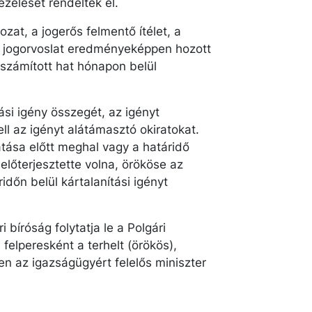
zelését rendelték el.
at, a jogerős felmentő ítélet, a
i jogorvoslat eredményeképpen hozott
 számított hat hónapon belül
ási igény összegét, az igényt
ll az igényt alátámasztó okiratokat.
ytatása előtt meghal vagy a határidő
 előterjesztette volna, örököse az
áridőn belül kártalanítási igényt
i bíróság folytatja le a Polgári
felperesként a terhelt (örökös),
n az igazságügyért felelős miniszter