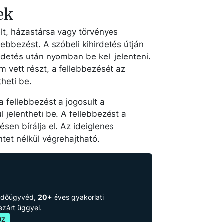
ek
elt, házastársa vagy törvényes
llebbezést. A szóbeli kihirdetés útján
irdetés után nyomban be kell jelenteni.
m vett részt, a fellebbezését az
theti be.
a fellebbezést a jogosult a
 jelentheti be. A fellebbezést a
en bírálja el. Az ideiglenes
tet nélkül végrehajtható.
védőügyvéd,
20+
éves gyakorlati
lezárt üggyel.
JZ