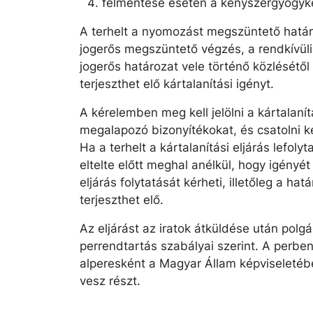
felmentése esetén a kényszergyógyke
A terhelt a nyomozást megszüntető határoz
jogerős megszüntető végzés, a rendkívül
jogerős határozat vele történő közlésétől
terjeszthet elő kártalanítási igényt.
A kérelemben meg kell jelölni a kártalanít
megalapozó bizonyítékokat, és csatolni ke
Ha a terhelt a kártalanítási eljárás lefol
eltelte előtt meghal anélkül, hogy igényét
eljárás folytatását kérheti, illetőleg a hat
terjeszthet elő.
Az eljárást az iratok átküldése után polgár
perrendtartás szabályai szerint. A perben 
alperesként a Magyar Állam képviseletébe
vesz részt.