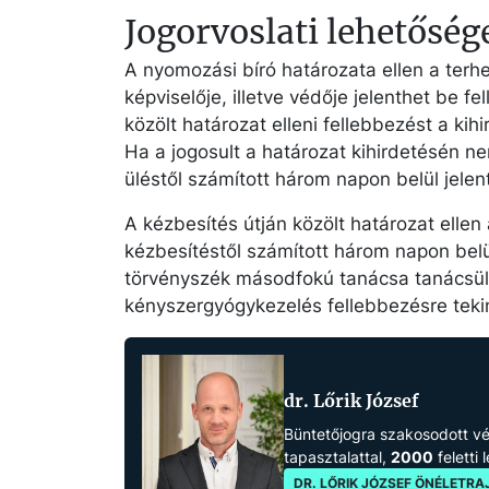
Jogorvoslati lehetőség
A nyomozási bíró határozata ellen a terh
képviselője, illetve védője jelenthet be fe
közölt határozat elleni fellebbezést a kih
Ha a jogosult a határozat kihirdetésén ne
üléstől számított három napon belül jelen
A kézbesítés útján közölt határozat ellen 
kézbesítéstől számított három napon belül
törvényszék másodfokú tanácsa tanácsülés
kényszergyógykezelés fellebbezésre tekin
dr. Lőrik József
Büntetőjogra szakosodott 
tapasztalattal,
2000
feletti 
DR. LŐRIK JÓZSEF ÖNÉLETRA