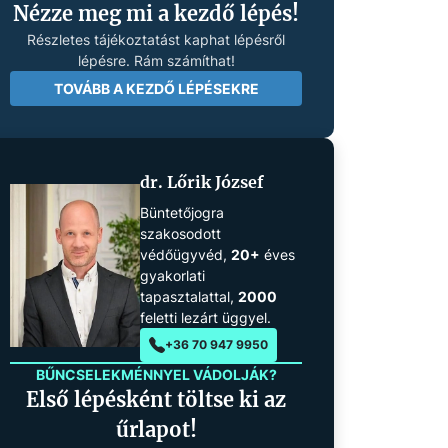
Nézze meg mi a kezdő lépés!
Részletes tájékoztatást kaphat lépésről
lépésre. Rám számíthat!
TOVÁBB A KEZDŐ LÉPÉSEKRE
dr. Lőrik József
Büntetőjogra
szakosodott
védőügyvéd,
20+
éves
gyakorlati
tapasztalattal,
2000
feletti lezárt üggyel.
+36 70 947 9950
BŰNCSELEKMÉNNYEL VÁDOLJÁK?
Első lépésként töltse ki az
űrlapot!