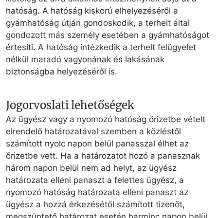
hatóság. A hatóság kiskorú elhelyezéséről a
gyámhatóság útján gondoskodik, a terhelt által
gondozott más személy esetében a gyámhatóságot
értesíti. A hatóság intézkedik a terhelt felügyelet
nélkül maradó vagyonának és lakásának
biztonságba helyezéséről is.
Jogorvoslati lehetőségek
Az ügyész vagy a nyomozó hatóság őrizetbe vételt
elrendelő határozatával szemben a közléstől
számított nyolc napon belül panasszal élhet az
őrizetbe vett. Ha a határozatot hozó a panasznak
három napon belül nem ad helyt, az ügyész
határozata elleni panaszt a felettes ügyész, a
nyomozó hatóság határozata elleni panaszt az
ügyész a hozzá érkezésétől számított tizenöt,
megszüntető határozat esetén harminc napon belül