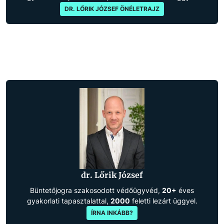
DR. LŐRIK JÓZSEF ÖNÉLETRAJZ
dr. Lőrik József
Büntetőjogra szakosodott védőügyvéd,
20+
éves
gyakorlati tapasztalattal,
2000
feletti lezárt üggyel.
ÍRNA INKÁBB?