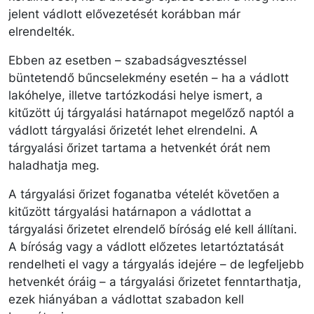
jelent vádlott elővezetését korábban már
elrendelték.
Ebben az esetben – szabadságvesztéssel
büntetendő bűncselekmény esetén – ha a vádlott
lakóhelye, illetve tartózkodási helye ismert, a
kitűzött új tárgyalási határnapot megelőző naptól a
vádlott tárgyalási őrizetét lehet elrendelni. A
tárgyalási őrizet tartama a hetvenkét órát nem
haladhatja meg.
A tárgyalási őrizet foganatba vételét követően a
kitűzött tárgyalási határnapon a vádlottat a
tárgyalási őrizetet elrendelő bíróság elé kell állítani.
A bíróság vagy a vádlott előzetes letartóztatását
rendelheti el vagy a tárgyalás idejére – de legfeljebb
hetvenkét óráig – a tárgyalási őrizetet fenntarthatja,
ezek hiányában a vádlottat szabadon kell