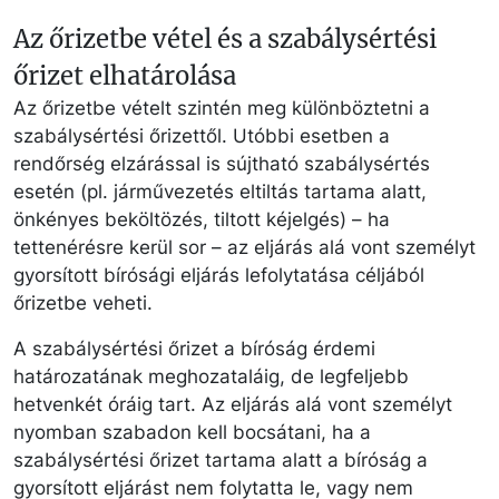
Az őrizetbe vétel és a szabálysértési
őrizet elhatárolása
Az őrizetbe vételt szintén meg különböztetni a
szabálysértési őrizettől. Utóbbi esetben a
rendőrség elzárással is sújtható szabálysértés
esetén (pl. járművezetés eltiltás tartama alatt,
önkényes beköltözés, tiltott kéjelgés) – ha
tettenérésre kerül sor – az eljárás alá vont személyt
gyorsított bírósági eljárás lefolytatása céljából
őrizetbe veheti.
A szabálysértési őrizet a bíróság érdemi
határozatának meghozataláig, de legfeljebb
hetvenkét óráig tart. Az eljárás alá vont személyt
nyomban szabadon kell bocsátani, ha a
szabálysértési őrizet tartama alatt a bíróság a
gyorsított eljárást nem folytatta le, vagy nem