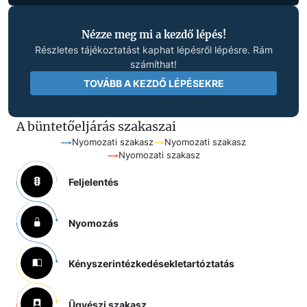
Nézze meg mi a kezdő lépés!
Részletes tájékoztatást kaphat lépésről lépésre. Rám
számíthat!
TOVÁBB A KEZDŐ LÉPÉSEKRE
A büntetőeljárás szakaszai
Nyomozati szakasz
Nyomozati szakasz
Nyomozati szakasz
Feljelentés
Nyomozás
Kényszerintézkedések
letartóztatás
Ügyészi szakasz