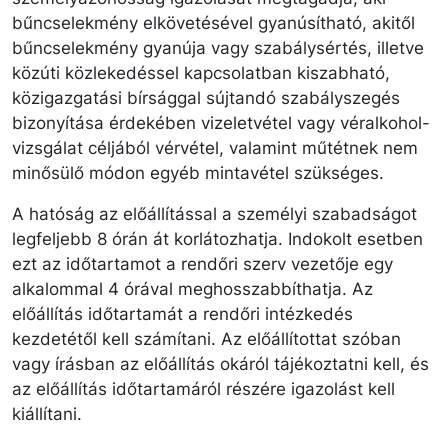
bűncselekmény elkövetésével gyanúsítható, akitől
bűncselekmény gyanúja vagy szabálysértés, illetve
közúti közlekedéssel kapcsolatban kiszabható,
közigazgatási bírsággal sújtandó szabályszegés
bizonyítása érdekében vizeletvétel vagy véralkohol-
vizsgálat céljából vérvétel, valamint műtétnek nem
minősülő módon egyéb mintavétel szükséges.
A hatóság az előállítással a személyi szabadságot
legfeljebb 8 órán át korlátozhatja. Indokolt esetben
ezt az időtartamot a rendőri szerv vezetője egy
alkalommal 4 órával meghosszabbíthatja. Az
előállítás időtartamát a rendőri intézkedés
kezdetétől kell számítani. Az előállítottat szóban
vagy írásban az előállítás okáról tájékoztatni kell, és
az előállítás időtartamáról részére igazolást kell
kiállítani.