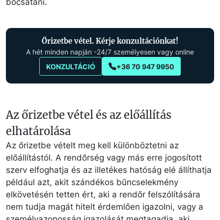
bocsátani.
Őrizetbe vétel. Kérje konzultációnkat!
A hét minden napján -24/7 személyesen vagy online
KONZULTÁCIÓ
+36 70 947 9950
Az őrizetbe vétel és az előállítás
elhatárolása
Az őrizetbe vételt meg kell különböztetni az
előállítástól. A rendőrség vagy más erre jogosított
szerv elfoghatja és az illetékes hatóság elé állíthatja
például azt, akit szándékos bűncselekmény
elkövetésén tetten ért, aki a rendőr felszólítására
nem tudja magát hitelt érdemlően igazolni, vagy a
személyazonosság igazolását megtagadja, aki