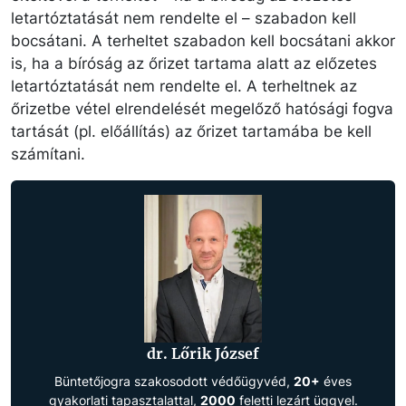
letartóztatását nem rendelte el – szabadon kell
bocsátani. A terheltet szabadon kell bocsátani akkor
is, ha a bíróság az őrizet tartama alatt az előzetes
letartóztatását nem rendelte el. A terheltnek az
őrizetbe vétel elrendelését megelőző hatósági fogva
tartását (pl. előállítás) az őrizet tartamába be kell
számítani.
dr. Lőrik József
Büntetőjogra szakosodott védőügyvéd,
20+
éves
gyakorlati tapasztalattal,
2000
feletti lezárt üggyel.