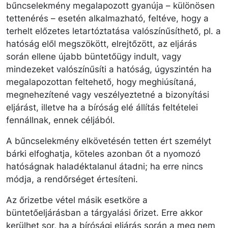
bűncselekmény megalapozott gyanúja – különösen
tettenérés – esetén alkalmazható, feltéve, hogy a
terhelt előzetes letartóztatása valószínűsíthető, pl. a
hatóság elől megszökött, elrejtőzött, az eljárás
során ellene újabb büntetőügy indult, vagy
mindezeket valószínűsíti a hatóság, úgyszintén ha
megalapozottan feltehető, hogy meghiúsítaná,
megnehezítené vagy veszélyeztetné a bizonyítási
eljárást, illetve ha a bíróság elé állítás feltételei
fennállnak, ennek céljából.
A bűncselekmény elkövetésén tetten ért személyt
bárki elfoghatja, köteles azonban őt a nyomozó
hatóságnak haladéktalanul átadni; ha erre nincs
módja, a rendőrséget értesíteni.
Az őrizetbe vétel másik esetköre a
büntetőeljárásban a tárgyalási őrizet. Erre akkor
kerülhet sor, ha a bírósági eljárás során a meg nem