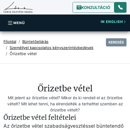
KONZULTÁCIÓ
IN ENGLISH
MENÜ
Főoldal
Büntetőeljárás
KERESÉS
Személlyel kapcsolatos kényszerintézkedések
Őrizetbe vétel
Őrizetbe vétel
Mit jelent az őrizetbe vétel? Mikor és ki rendeli el az őrizetbe
vételt? Mit lehet tenni, ha elrendelték a terhelttel szemben az
őrizetbe vételt?
Őrizetbe vétel feltételei
Az őrizetbe vétel szabadságvesztéssel büntetendő