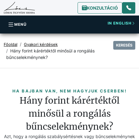
KONZULTÁCIÓ
IN ENGLISH
MENÜ
Főoldal
Gyakori kérdések
KERESÉS
Hány forint kárértéktől minősül a rongálás
bűncselekménynek?
HA BAJBAN VAN, NEM HAGYJUK CSERBEN!
Hány forint kárértéktől
minősül a rongálás
bűncselekménynek?
Azt, hogy a rongálás szabálysértésnek vagy bűncselekménynek