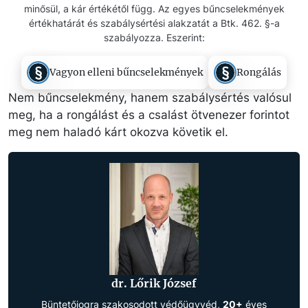
minősül, a kár értékétől függ. Az egyes bűncselekmények
értékhatárát és szabálysértési alakzatát a Btk. 462. §-a
szabályozza. Eszerint:
Vagyon elleni bűncselekmények
Rongálás
Nem bűncselekmény, hanem szabálysértés valósul
meg, ha a rongálást és a csalást ötvenezer forintot
meg nem haladó kárt okozva követik el.
dr. Lőrik József
Büntetőjogra szakosodott védőügyvéd,
20+
éves