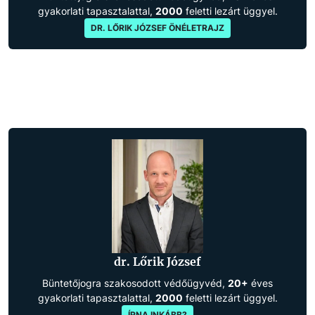
gyakorlati tapasztalattal,
2000
feletti lezárt üggyel.
DR. LŐRIK JÓZSEF ÖNÉLETRAJZ
dr. Lőrik József
Büntetőjogra szakosodott védőügyvéd,
20+
éves
gyakorlati tapasztalattal,
2000
feletti lezárt üggyel.
ÍRNA INKÁBB?