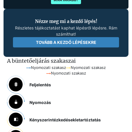
Nézze meg mi a kezdő lépés!
Részletes tájékoztatást kaphat lépésről lépésre. Rám
számíthat!
TOVÁBB A KEZDŐ LÉPÉSEKRE
A büntetőeljárás szakaszai
Nyomozati szakasz
Nyomozati szakasz
Nyomozati szakasz
Feljelentés
Nyomozás
Kényszerintézkedések
letartóztatás