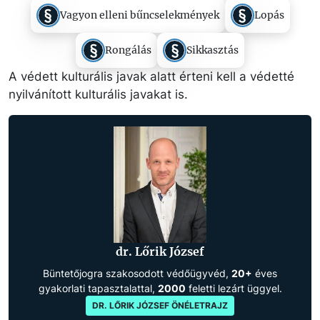
Vagyon elleni bűncselekmények
Lopás
Rongálás
Sikkasztás
A védett kulturális javak alatt érteni kell a védetté
nyilvánított kulturális javakat is.
dr. Lőrik József
Büntetőjogra szakosodott védőügyvéd,
20+
éves
gyakorlati tapasztalattal,
2000
feletti lezárt üggyel.
DR. LŐRIK JÓZSEF ÖNÉLETRAJZ