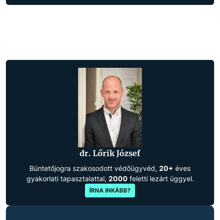
dr. Lőrik József
Büntetőjogra szakosodott védőügyvéd,
20+
éves
gyakorlati tapasztalattal,
2000
feletti lezárt üggyel.
ÍRNA INKÁBB?