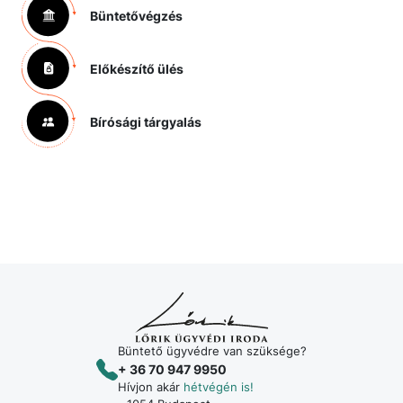
Büntetővégzés
Előkészítő ülés
Bírósági tárgyalás
Büntető ügyvédre van szüksége?
+ 36 70 947 9950
Hívjon akár
hétvégén is!