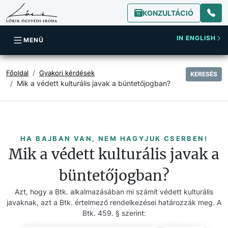
KONZULTÁCIÓ
IN ENGLISH
MENÜ
Főoldal
Gyakori kérdések
KERESÉS
Mik a védett kulturális javak a büntetőjogban?
HA BAJBAN VAN, NEM HAGYJUK CSERBEN!
Mik a védett kulturális javak a
büntetőjogban?
Azt, hogy a Btk. alkalmazásában mi számít védett kulturális
javaknak, azt a Btk. értelmező rendelkezései határozzák meg. A
Btk. 459. § szerint: