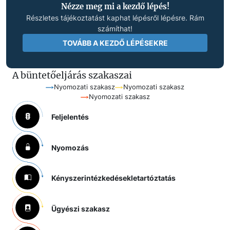
Nézze meg mi a kezdő lépés!
Részletes tájékoztatást kaphat lépésről lépésre. Rám
számíthat!
TOVÁBB A KEZDŐ LÉPÉSEKRE
A büntetőeljárás szakaszai
Nyomozati szakasz
Nyomozati szakasz
Nyomozati szakasz
Feljelentés
Nyomozás
Kényszerintézkedések
letartóztatás
Ügyészi szakasz