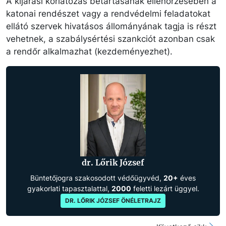
A kijárási korlátozás betartásának ellenőrzésében a
katonai rendészet vagy a rendvédelmi feladatokat
ellátó szervek hivatásos állományának tagja is részt
vehetnek, a szabálysértési szankciót azonban csak
a rendőr alkalmazhat (kezdeményezhet).
dr. Lőrik József
Büntetőjogra szakosodott védőügyvéd,
20+
éves
gyakorlati tapasztalattal,
2000
feletti lezárt üggyel.
DR. LŐRIK JÓZSEF ÖNÉLETRAJZ