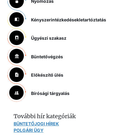
Nyomozás
Kényszerintézkedések
letartóztatás
Ügyészi szakasz
Büntetővégzés
Előkészítő ülés
Bírósági tárgyalás
További hír kategóriák
BÜNTETŐJOGI HÍREK
POLGÁRI ÜGY