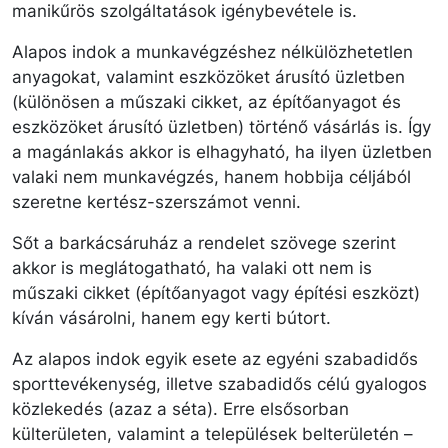
manikűrös szolgáltatások igénybevétele is.
Alapos indok a munkavégzéshez nélkülözhetetlen
anyagokat, valamint eszközöket árusító üzletben
(különösen a műszaki cikket, az építőanyagot és
eszközöket árusító üzletben) történő vásárlás is. Így
a magánlakás akkor is elhagyható, ha ilyen üzletben
valaki nem munkavégzés, hanem hobbija céljából
szeretne kertész-szerszámot venni.
Sőt a barkácsáruház a rendelet szövege szerint
akkor is meglátogatható, ha valaki ott nem is
műszaki cikket (építőanyagot vagy építési eszközt)
kíván vásárolni, hanem egy kerti bútort.
Az alapos indok egyik esete az egyéni szabadidős
sporttevékenység, illetve szabadidős célú gyalogos
közlekedés (azaz a séta). Erre elsősorban
külterületen, valamint a települések belterületén –