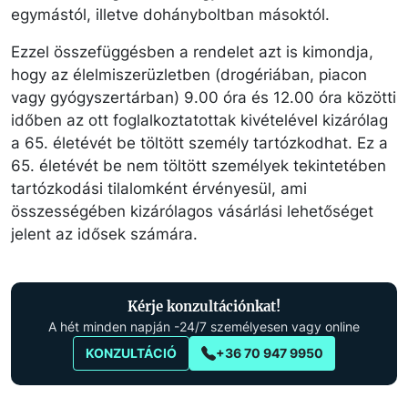
egymástól, illetve dohányboltban másoktól.
Ezzel összefüggésben a rendelet azt is kimondja,
hogy az élelmiszerüzletben (drogériában, piacon
vagy gyógyszertárban) 9.00 óra és 12.00 óra közötti
időben az ott foglalkoztatottak kivételével kizárólag
a 65. életévét be töltött személy tartózkodhat. Ez a
65. életévét be nem töltött személyek tekintetében
tartózkodási tilalomként érvényesül, ami
összességében kizárólagos vásárlási lehetőséget
jelent az idősek számára.
Kérje konzultációnkat!
A hét minden napján -24/7 személyesen vagy online
KONZULTÁCIÓ
+36 70 947 9950