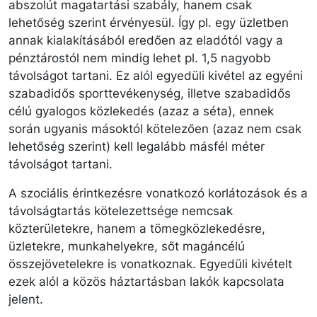
abszolút magatartási szabály, hanem csak
lehetőség szerint érvényesül. Így pl. egy üzletben
annak kialakításából eredően az eladótól vagy a
pénztárostól nem mindig lehet pl. 1,5 nagyobb
távolságot tartani. Ez alól egyedüli kivétel az egyéni
szabadidős sporttevékenység, illetve szabadidős
célú gyalogos közlekedés (azaz a séta), ennek
során ugyanis másoktól kötelezően (azaz nem csak
lehetőség szerint) kell legalább másfél méter
távolságot tartani.
A szociális érintkezésre vonatkozó korlátozások és a
távolságtartás kötelezettsége nemcsak
közterületekre, hanem a tömegközlekedésre,
üzletekre, munkahelyekre, sőt magáncélú
összejövetelekre is vonatkoznak. Egyedüli kivételt
ezek alól a közös háztartásban lakók kapcsolata
jelent.