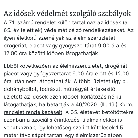
Az idősek védelmét szolgáló szabályok
A 71. számú rendelet külön tartalmaz az idősek (a
65. év felettiek) védelmét célzó rendelkezéseket. Az
ilyen életkorú személyek az élelmiszerüzletet,
drogériát, piacot vagy gyógyszertárat 9.00 óra és
12.00 óra közötti időben látogathatják.
Ebből következően az élelmiszerüzletet, drogériát,
piacot vagy gyógyszertárat 9.00 óra előtt és 12.00
óra után nem látogathatják. A többi üzletet (így pl.
dohányboltot, fodrászt, műtrágyát értékesítő
üzletet) az idősek ezen időbeli korlátozás nélkül
látogathatják, ha betartják
a 46/2020. (III. 16.) Korm.
rendelet rendelkezéseit
. A 65. életévét betöltöttekre
azonban a szociális érintkezési tilalmak ekkor is
vonatkoznak, így lehetőség szerint kötelesek 1,5
méter távolságot tartani egy élelmiszerüzletben