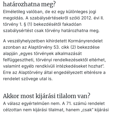
határozhatna meg?
Elméletileg valóban, de ez egy különleges jogi
megoldás. A szabálysértésekről szóló 2012. évi II.
törvény 1. § (1) bekezdésétől fakadóan
szabálysértést csak törvény határozhatna meg.
A veszélyhelyzetben kihirdetett Kormányrendelet
azonban az Alaptörvény 53. cikk (2) bekezdése
alapján „egyes törvények alkalmazását
felfüggesztheti, törvényi rendelkezésektől eltérhet,
valamint egyéb rendkívüli intézkedéseket hozhat”.
Erre az Alaptörvény által engedélyezett eltérésre a
rendelet szövege utal is.
Akkor most kijárási tilalom van?
A válasz egyértelműen nem. A 71. számú rendelet
célzottan nem kijárási tilalmat, hanem „csak” kijárási