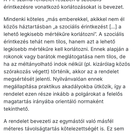
érintkezésre vonatkozó korlátozásokat is bevezet.
Mindenki köteles „más emberekkel, akikkel nem él
közös háztartásban „a szociális érintkezést […] a
lehető legkisebb mértékűre korlátozni”. A szociális
érintkezés tehát nem tilos, hanem azt a lehető
legkisebb mértékűre kell korlátozni. Ennek alapján a
rokonok vagy barátok meglátogatása nem tilos, de
ha az méltányolható indok nélkül (pl. kizárólag közös
szórakozás végett) történik, akkor az a rendelet
megsértését jelenti. Nyilvánvalóan ennek
megállapítása praktikus akadályokba ütközik, így a
rendelet ezen része inkább a polgárokat a felelős
magatartás irányába orientáló normaként
tekinthető.
A rendelet bevezeti az egymástól való másfél
méteres távolságtartás kötelezettségét is. Ez sem