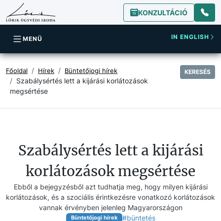
KONZULTÁCIÓ
IN ENGLISH
MENÜ
Főoldal
Hírek
Büntetőjogi hírek
KERESÉS
Szabálysértés lett a kijárási korlátozások
megsértése
Szabálysértés lett a kijárási
korlátozások megsértése
Ebből a bejegyzésből azt tudhatja meg, hogy milyen kijárási
korlátozások, és a szociális érintkezésre vonatkozó korlátozások
vannak érvényben jelenleg Magyarországon
#büntetés
Büntetőjogi hírek