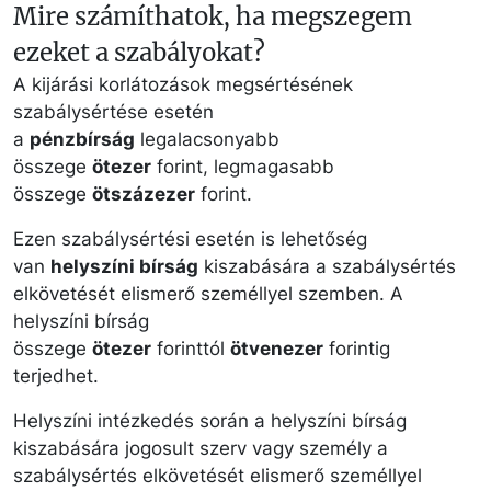
Mire számíthatok, ha megszegem
ezeket a szabályokat?
A kijárási korlátozások megsértésének
szabálysértése esetén
a
pénzbírság
legalacsonyabb
összege
ötezer
forint, legmagasabb
összege
ötszázezer
forint.
Ezen szabálysértési esetén is lehetőség
van
helyszíni bírság
kiszabására a szabálysértés
elkövetését elismerő személlyel szemben. A
helyszíni bírság
összege
ötezer
forinttól
ötvenezer
forintig
terjedhet.
Helyszíni intézkedés során a helyszíni bírság
kiszabására jogosult szerv vagy személy a
szabálysértés elkövetését elismerő személlyel