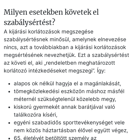
Milyen esetekben követek el
szabálysértést?
A kijárási korlátozások megszegése
szabálysértésnek minősül, amelynek elnevezése
nincs, azt a továbbiakban a kijárási korlátozások
megsértésének nevezhetjük. Ezt a szabálysértést
az követi el, aki „rendeletben meghatározott
korlátozó intézkedéseket megszegi”. Így:
alapos ok nélkül hagyja el a magánlakását,
tömegközlekedési eszközön máshoz másfél
méternél szükségtelenül közelebb megy,
kiskorú gyermekét annak barátjával való
találkozóra kíséri,
egyéni szabadidős sporttevékenységet vele
nem közös háztartásban élővel együtt végez,
65. életévét betöltött személy az