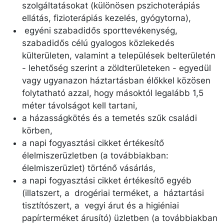
szolgáltatásokat (különösen pszichoterápiás
ellátás, fizioterápiás kezelés, gyógytorna),
egyéni szabadidős sporttevékenység,
szabadidős célú gyalogos közlekedés
külterületen, valamint a települések belterületén
- lehetőség szerint a zöldterületeken - egyedül
vagy ugyanazon háztartásban élőkkel közösen
folytatható azzal, hogy másoktól legalább 1,5
méter távolságot kell tartani,
a házasságkötés és a temetés szűk családi
körben,
a napi fogyasztási cikket értékesítő
élelmiszerüzletben (a továbbiakban:
élelmiszerüzlet) történő vásárlás,
a napi fogyasztási cikket értékesítő egyéb
(illatszert, a drogériai terméket, a háztartási
tisztítószert, a vegyi árut és a higiéniai
papírterméket árusító) üzletben (a továbbiakban