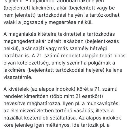
is jelenti. E fogalomból adódóan lakóhelyén
(bejelentett lakcímén), akár (bejelentett vagy be
nem jelentett) tartózkodási helyén is tartózkodhat
valaki a jogszabály megsértése nélkül.
A magánlakás kitételre tekintettel a tartózkodás
megengedett akár bérelt lakásban (bejelentkezés
nélkül), akár saját vagy más személy hétvégi
házában is. A 71. számú rendelet alapján tehát nincs
olyan kötelezettség, amely szerint a polgárnak a
lakcímére (bejelentett tartózkodási helyére) kellene
visszatérnie.
A kivételek (az alapos indokok) körét a 71. számú
rendelet kimerítően (több mint 21 esetkört)
nevesítve meghatározza. Ilyen pl. a munkavégzés,
az élelmiszerüzletben történő vásárlás, illetve a
háziállat közterületi sétáltatása. Az alapos indokok
köre jelenleg igen méltányos, ide tartozik pl. a