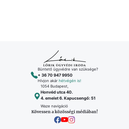
Büntető ügyvédre van szüksége?
+ 36 70 947 9950
Hívjon akár
hétvégén is!
1054 Budapest,
Honvéd utca 40.
4. emelet 6. Kapucsengő: 51
Waze navigáció
Kövessen a közösségi médiában!