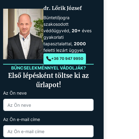
dr. Lőrik József
Büntetőjogra
szakosodott
védőügyvéd,
20+
éves
gyakorlati
tapasztalattal,
2000
feletti lezárt üggyel.
+36 70 947 9950
BŰNCSELEKMÉNNYEL VÁDOLJÁK?
Első lépésként töltse ki az
űrlapot!
Az Ön neve
Az Ön e-mail címe