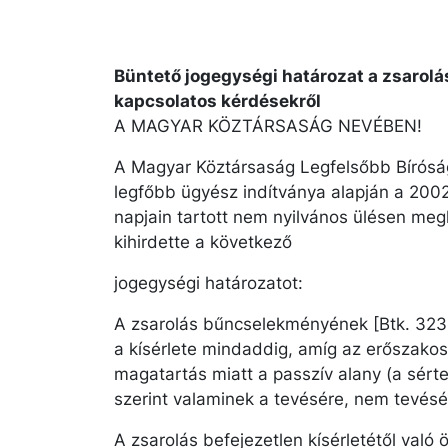
Büntető jogegységi határozat a zsarol
kapcsolatos kérdésekről
A MAGYAR KÖZTÁRSASÁG NEVÉBEN!
A Magyar Köztársaság Legfelsőbb Bírósá
legfőbb ügyész indítványa alapján a 2002
napjain tartott nem nyilvános ülésen me
kihirdette a következő
jogegységi határozatot:
A zsarolás bűncselekményének [Btk. 323. 
a kísérlete mindaddig, amíg az erőszakos
magatartás miatt a passzív alany (a sérte
szerint valaminek a tevésére, nem tevésé
A zsarolás befejezetlen kísérletétől való ö