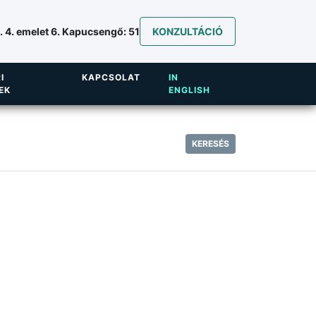
 4. emelet 6. Kapucsengő: 51
KONZULTÁCIÓ
I
KAPCSOLAT
IN
EK
ENGLISH
KERESÉS