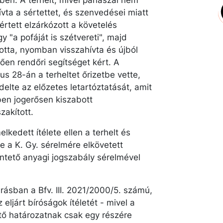
jében. A terhelt, mivel panaszai nem
vta a sértettet, és szenvedései miatt
értett elzárkózott a követelés
y "a pofáját is szétvereti", majd
totta, nyomban visszahívta és újból
tően rendőri segítséget kért. A
 28-án a terheltet őrizetbe vette,
delte az előzetes letartóztatását, amit
ben jogerősen kiszabott
zakított.
kedett ítélete ellen a terhelt és
be a K. Gy. sérelmére elkövetett
ntető anyagi jogszabály sérelmével
árásban a Bfv. III. 2021/2000/5. számú,
eljárt bíróságok ítéletét - mivel a
ntő határozatnak csak egy részére