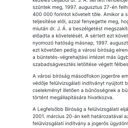
kezelés céljából dr. J. Á. sértett rendelő
szűntek meg, 1997. augusztus 27-én felhí
400 000 forintot követelt tőle. Amikor a s
teljesítése elől, azzal fenyegette meg, hog
miután dr. J. Á. a beszélgetést megszakí
előadta a követelését. A sértett ezt köve
nyomozó hatóság másnap, 1997. augusztus
ezt követően pedig a városi bíróság elren
a büntetés-végrehajtási intézet más ügy
szabadságvesztés letöltése végett félbes
A városi bíróság másodfokon jogerőre emel
védője felülvizsgálati indítványt nyújtott 
cselekményt illetően a bűnösségnek a bü
történt megállapítására hivatkozva.
A Legfelsőbb Bíróság a felülvizsgálati elj
2001. március 20-án kelt határozatával az 
felülvizsgálati indítvány a jogerős ügydö