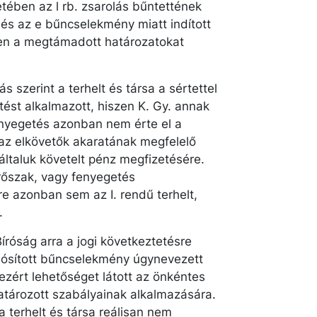
tetében az l rb. zsarolás bűntettének
e, és az e bűncselekmény miatt indított
en a megtámadott határozatokat
s szerint a terhelt és társa a sértettel
ést alkalmazott, hiszen K. Gy. annak
fenyegetés azonban nem érte el a
t az elkövetők akaratának megfelelő
általuk követelt pénz megfizetésére.
rőszak, vagy fenyegetés
re azonban sem az I. rendű terhelt,
.
róság arra a jogi következtetésre
valósított bűncselekmény úgynevezett
ezért lehetőséget látott az önkéntes
atározott szabályainak alkalmazására.
a terhelt és társa reálisan nem