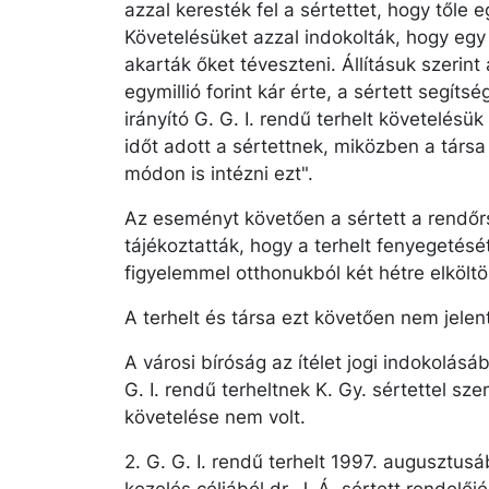
azzal keresték fel a sértettet, hogy tőle e
Követelésüket azzal indokolták, hogy eg
akarták őket téveszteni. Állításuk szerin
egymillió forint kár érte, a sértett segítsé
irányító G. G. I. rendű terhelt követelésü
időt adott a sértettnek, miközben a társa 
módon is intézni ezt".
Az eseményt követően a sértett a rendőrs
tájékoztatták, hogy a terhelt fenyegetésé
figyelemmel otthonukból két hétre elköltö
A terhelt és társa ezt követően nem jelen
A városi bíróság az ítélet jogi indokolásá
G. I. rendű terheltnek K. Gy. sértettel s
követelése nem volt.
2. G. G. I. rendű terhelt 1997. augusztus