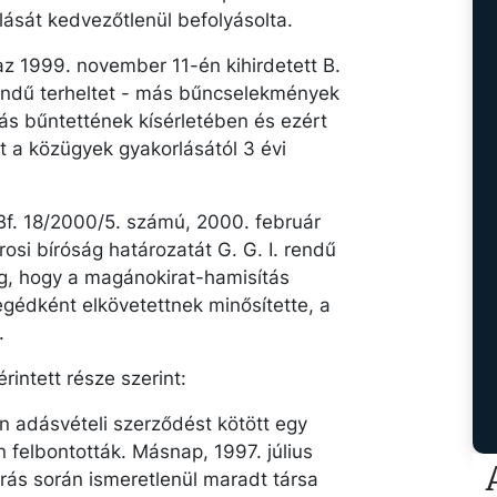
ulását kedvezőtlenül befolyásolta.
z 1999. november 11-én kihirdetett B.
rendű terheltet - más bűncselekmények
lás bűntettének kísérletében és ezért
t a közügyek gyakorlásától 3 évi
f. 18/2000/5. számú, 2000. február
rosi bíróság határozatát G. G. I. rendű
eg, hogy a magánokirat-hamisítás
gédként elkövetettnek minősítette, a
.
rintett része szerint:
an adásvételi szerződést kötött egy
n felbontották. Másnap, 1997. július
járás során ismeretlenül maradt társa