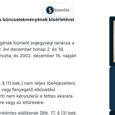
Zsarolás
ás bűncselekményének kísérletével
gának büntető jogegységi tanácsa a
. évi december hónap 2. és 16.
ghozta, és 2002. december 16. napján
§ (1) bek.] nem teljes (befejezetlen)
 vagy fenyegető elkövetési
tt) nem kényszerül a tettes akarata
re vagy az eltűrésére.
nkéntes elállásnak [Btk. 17. § (3) bek.