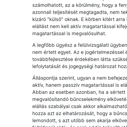
számolhatott, az a körülmény, hogy a feny
azonnali teljesítését megtagadta, nem te
kizáró "külső" oknak. E körben kitért arr
elállást nem kell aktív magatartással kifej
magatartással is megvalósulhat.
A legfőbb ügyész a felülvizsgálati ügybe
nem értett egyet. Az e jogértelmezéssel é
továbbfejlesztése érdekében látta szüks
lefolytatását és jogegységi határozat hoz
Álláspontja szerint, ugyan a nem befejeze
aktív, hanem passzív magatartással is el
Abban az esetben azonban, ha a sértett 
megvalósítandó bűncselekmény elköveté
elállás szabályai csak akkor alkalmazható
hozza azt az elhatározását, hogy a bűnc
lemondott, s azt utóbb sem akarja elkövet