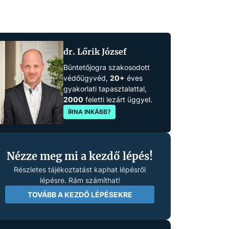
dr. Lőrik József
Büntetőjogra szakosodott
védőügyvéd,
20+
éves
gyakorlati tapasztalattal,
2000
feletti lezárt üggyel.
ÍRNA INKÁBB?
Nézze meg mi a kezdő lépés!
Részletes tájékoztatást kaphat lépésről
lépésre. Rám számíthat!
TOVÁBB A KEZDŐ LÉPÉSEKRE