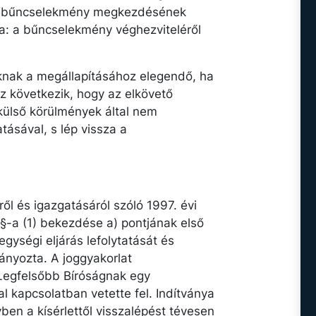
s a (bűncselekmény megkezdésének
a: a bűncselekmény véghezviteléről
nak a megállapításához elegendő, ha
z következik, hogy az elkövető
külső körülmények által nem
tásával, s lép vissza a
ől és igazgatásáról szóló 1997. évi
 §-a (1) bekezdése a) pontjának első
egységi eljárás lefolytatását és
ányozta. A joggyakorlat
Legfelsőbb Bíróságnak egy
al kapcsolatban vetette fel. Indítványa
ben a kísérlettől visszalépést tévesen