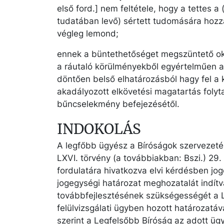
első ford.] nem feltétele, hogy a tette
tudatában levő) sértett tudomására hozz
végleg lemond;
ennek a büntethetőséget megszüntető ok
a ráutaló körülményekből egyértelműen a
döntően belső elhatározásból hagy fel a 
akadályozott elkövetési magatartás folyta
bűncselekmény befejezésétől.
INDOKOLÁS
A legfőbb ügyész a Bíróságok szervezetér
LXVI. törvény (a továbbiakban: Bszi.) 29.
fordulatára hivatkozva elvi kérdésben jog
jogegységi határozat meghozatalát indítv
továbbfejlesztésének szükségességét a 
felülvizsgálati ügyben hozott határozatáv
szerint a Legfelsőbb Bíróság az adott ügy