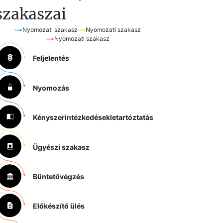
szakaszai
Nyomozati szakasz
Nyomozati szakasz
Nyomozati szakasz
Feljelentés
Nyomozás
Kényszerintézkedések
letartóztatás
Ügyészi szakasz
Büntetővégzés
Előkészítő ülés