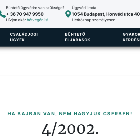
Büntető ügyvédre van szüksége?
Ügyvédi iroda
+ 36 70 947 9950
1054 Budapest, Honvéd utca 40.
Hívjon akár
hétvégén is!
Hétköznap személyesen
CSALÁDJOGI
BÜNTETŐ
GYAKOR
ÜGYEK
ELJÁRÁSOK
KÉRDÉS
HA BAJBAN VAN, NEM HAGYJUK CSERBEN!
4/2002.