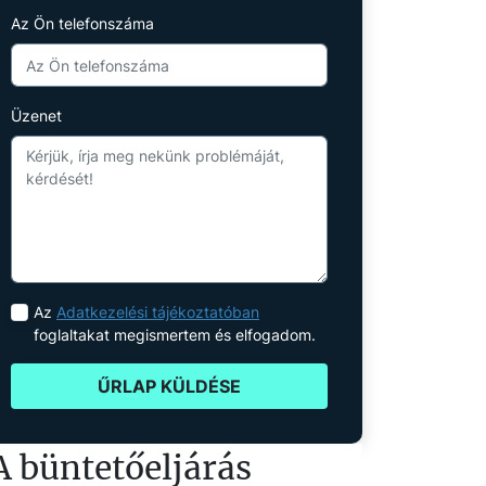
Az Ön telefonszáma
Üzenet
Az
Adatkezelési tájékoztatóban
foglaltakat megismertem és elfogadom.
ŰRLAP KÜLDÉSE
A büntetőeljárás