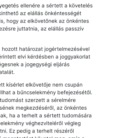
egetés ellenére a sértett a követelés
kinthető az elállás önkéntességét
a is, hogy az elkövetőnek az önkéntes
ezésre juttatnia, az elállás passzív
n hozott határozat jogértelmezésével
rintett elvi kérdésben a joggyakorlat
égesnek a jogegységi eljárás
atalát.
tt kísérlet elkövetője nem csupán
állhat a bűncselekmény befejezésétől.
tudomást szerzett a sérelmére
sének megkezdéséről, az önkéntes
ak, ha a terhelt a sértett tudomására
selekmény véghezviteléről végleg
ni. Ez pedig a terhelt részéről