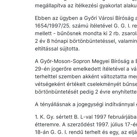
megállapítva az ítélkezési gyakorlat alak
Ebben az ügyben a Győri Városi Bíróság a
1654/1997/25. számú ítéletével G. G. I. 
mellett - bűnösnek mondta ki 2 rb. zsaro
2 év 8 hónapi börtönbüntetéssel, valamin
eltiltással sújtotta.
A Győr-Moson-Sopron Megyei Bíróság a B
29-én jogerőre emelkedett ítéletével a vá
terhelttel szemben akként változtatta m
vétségeként értékelt cselekményét bűnse
börtönbüntetését pedig 2 évre enyhítette
A tényállásnak a jogegységi indítvánnyal é
1. K. Gy. sértett B. L-val 1997 februárjáb
étteremre. A szerződést 1997. július 17-é
18-án G. G. I. rendű terhelt és egy, az el