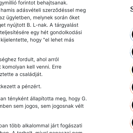
gymillió forintot behajtsanak.
y hamis adásvételi szerződéssel meg
t az ügyletben, melynek során őket
get nyújtott B. L-nak. A tárgyalást
k teljesítésére egy hét gondolkodási
kijelentette, hogy "el lehet más
éghez fordult, ahol arról
t komolyan kell venni. Erre
ztette a családját.
tkezett a pénzért.
ban tényként állapította meg, hogy G.
zemben sem jogos, sem jogosnak vélt
ában több alkalommal járt fogászati