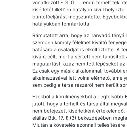
vonatkozott - G. G. I. rendű terhelt tekin
kísérletét illetően hatályon kívül helyezt
büntetőeljárást megszüntette. Egyebekb
hatályukban fenntartotta.
Rámutatott arra, hogy az irányadó tényállá
szemben komoly félelmet kiváltó fenyeget
hatására a családját is elköltöztette. A 
kívánt célt, mert a sértett nem tanúsítot
magatartást, azaz nem tett lépéseket az 
Ez csak egy másik alkalommal, további e
alkalmazásával lett volna elérhető, amely
sem pedig a társa részéről nem került sor
Ezekből a körülményekből a Legfelsőbb Bí
jutott, hogy a terhelt és társa által meg
nem befejezett kísérletként értékelendő, 
elállás Btk. 17. § (3) bekezdésében megh
Miután a követelés azonnali teljesítésére 