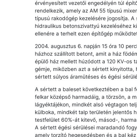
érvényesített vezetői engedélyén túl épít
rendelkezik, amely az AM 55 típusú mixe
típusú rakodógép kezelésére jogosítja. A 
hidraulikus betonszivattyú kezeléséhez k
ellenére a terhelt ezen építőgép működte
2004. augusztus 6. napján 15 óra 10 perck
házhoz szállított betont, amit a ház födé
épülő ház mellett húzódott a 120 KV-os 
gémje, miközben azt a sértett kinyitotta
sértett súlyos áramütéses és égési sérül
A sértett a baleset következtében a bal f
felkar középső harmadáig, a törzsön, a me
lágyéktájékon, mindkét alsó végtagon te
külboka, mindkét talp területén jelentős
testfelület 60%-át kitevő, másod-, harma
A sértett égési sérülései maradandó fogy
amely torzító hegesedésben és a bal kéz 