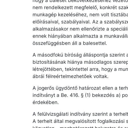
hogy a baleset bekövetkezéséhez vezető 
nem rendelkezett megfelelő, konkrét szak
munkagép kezeléséhez, nem volt tisztába
előírásaival, szabályaival. Az a szabálysz
alkalmazásakor nem ellenőrizte a speciál
ennek hiányában alkalmazta a munkaválla
összefüggésben áll a balesettel.
A másodfokú bíróság álláspontja szerint 
biztosításának hiánya másodlagos szerep
létrejöttében, tekintettel arra, hogy a m
ábrái félreértelmezhetőek voltak.
A jogerős ügydöntő határozat ellen a terhe
indítványt a Be. 416. § (1) bekezdés a) po
érdekében.
A felülvizsgálati indítvány szerint a terhe
A terhelt által megvalósított foglalkozá