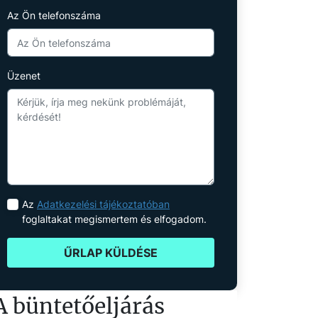
Az Ön telefonszáma
Üzenet
Az
Adatkezelési tájékoztatóban
foglaltakat megismertem és elfogadom.
ŰRLAP KÜLDÉSE
A büntetőeljárás