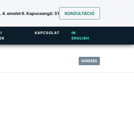
 4. emelet 6. Kapucsengő: 51
KONZULTÁCIÓ
I
KAPCSOLAT
IN
EK
ENGLISH
KERESÉS