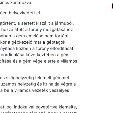
incs korlátozva.
ően helyezkedett el.
tént, a sértett kiszállt a járműből,
s hozzálátott a torony mozgatásához
onban a gém emelése nem történt
mikor a gépkezelő már a géptagok
 nyitása közben a torony elfordítását
n koordinálása következtében a gém
rdítása és a gém vége elérte a villamos
kos szöghelyzetig felemelt gémmel
uzamos helyzetig és itt hajtja végre a
a be a villamos vezeték veszélyes
t jogi indokaival egyetértve kiemelte,