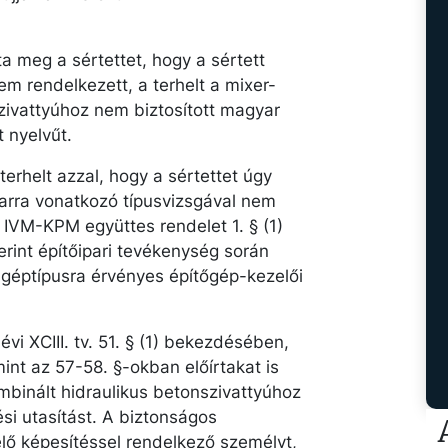
ta meg a sértettet, hogy a sértett
m rendelkezett, a terhelt a mixer-
zivattyúhoz nem biztosított magyar
 nyelvűt.
 terhelt azzal, hogy a sértettet úgy
 arra vonatkozó típusvizsgával nem
 IVM-KPM együttes rendelet 1. § (1)
rint építőipari tevékenység során
t géptípusra érvényes építőgép-kezelői
vi XCIII. tv. 51. § (1) bekezdésében,
int az 57-58. §-okban előírtakat is
mbinált hidraulikus betonszivattyúhoz
si utasítást. A biztonságos
ő képesítéssel rendelkező személyt,