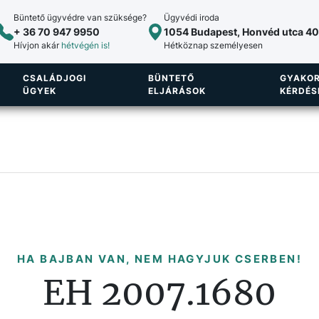
Büntető ügyvédre van szüksége?
Ügyvédi iroda
+ 36 70 947 9950
1054 Budapest, Honvéd utca 40.
Hívjon akár
hétvégén is!
Hétköznap személyesen
CSALÁDJOGI
BÜNTETŐ
GYAKOR
ÜGYEK
ELJÁRÁSOK
KÉRDÉS
HA BAJBAN VAN, NEM HAGYJUK CSERBEN!
EH 2007.1680