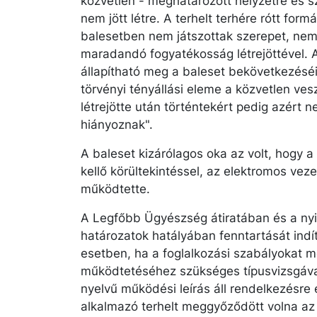
közvetlen - meghatározott helyzetre és s
nem jött létre. A terhelt terhére rótt for
balesetben nem játszottak szerepet, nem
maradandó fogyatékosság létrejöttével. 
állapítható meg a baleset bekövetkezésé
törvényi tényállási eleme a közvetlen ve
létrejötte után történtekért pedig azért 
hiányoznak".
A baleset kizárólagos oka az volt, hogy a 
kellő körültekintéssel, az elektromos vez
működtette.
A Legfőbb Ügyészség átiratában és a ny
határozatok hatályában fenntartását indí
esetben, ha a foglalkozási szabályokat 
működtetéséhez szükséges típusvizsgával
nyelvű működési leírás áll rendelkezésre 
alkalmazó terhelt meggyőződött volna a