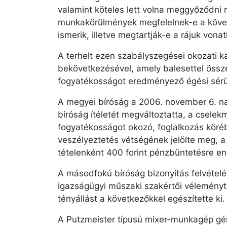
valamint köteles lett volna meggyőződni 
munkakörülmények megfelelnek-e a köve
ismerik, illetve megtartják-e a rájuk von
A terhelt ezen szabályszegései okozati k
bekövetkezésével, amely balesettel öss
fogyatékosságot eredményező égési sérü
A megyei bíróság a 2006. november 6. nap
bíróság ítéletét megváltoztatta, a cse
fogyatékosságot okozó, foglalkozás köré
veszélyeztetés vétségének jelölte meg, a 
tételenként 400 forint pénzbüntetésre eny
A másodfokú bíróság bizonyítás felvételé
igazságügyi műszaki szakértői véleményt 
tényállást a következőkkel egészítette ki.
A Putzmeister típusú mixer-munkagép gém