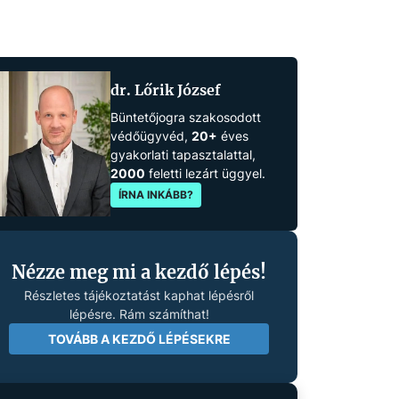
dr. Lőrik József
Büntetőjogra szakosodott
védőügyvéd,
20+
éves
gyakorlati tapasztalattal,
2000
feletti lezárt üggyel.
ÍRNA INKÁBB?
Nézze meg mi a kezdő lépés!
Részletes tájékoztatást kaphat lépésről
lépésre. Rám számíthat!
TOVÁBB A KEZDŐ LÉPÉSEKRE