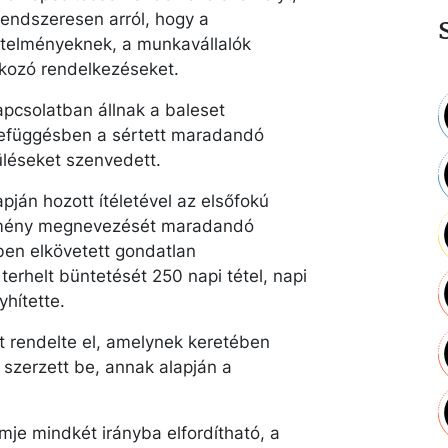
rendszeresen arról, hogy a
telményeknek, a munkavállalók
atkozó rendelkezéseket.
apcsolatban állnak a baleset
zefüggésben a sértett maradandó
léseket szenvedett.
ján hozott ítéletével az elsőfokú
lekmény megnevezését maradandó
ben elkövetett gondatlan
terhelt büntetését 250 napi tétel, napi
hítette.
t rendelte el, amelynek keretében
szerzett be, annak alapján a
je mindkét irányba elfordítható, a