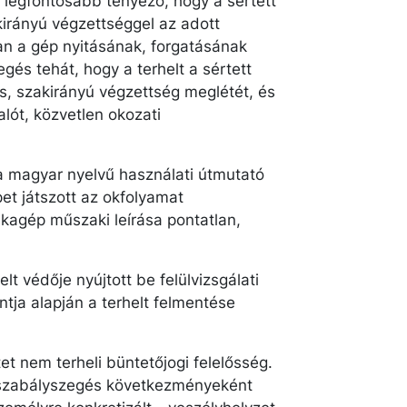
legfontosabb tényező, hogy a sértett
irányú végzettséggel az adott
n a gép nyitásának, forgatásának
egés tehát, hogy a terhelt a sértett
is, szakirányú végzettség meglétét, és
lót, közvetlen okozati
a magyar nyelvű használati útmutató
et játszott az okfolyamat
unkagép műszaki leírása pontatlan,
lt védője nyújtott be felülvizsgálati
ntja alapján a terhelt felmentése
ltet nem terheli büntetőjogi felelősség.
si szabályszegés következményeként