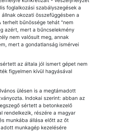
zemélyre konkretizált - veszélyhelyzet
mális foglalkozási szabályszegések a
 állnak okozati összefüggésben a
A terhelt bűnössége tehát "nem
ig azért, mert a bűncselekmény
szély nem valósult meg, annak
nem, mert a gondatlanság ismérvei
sértett az általa jól ismert gépet nem
eték figyelmen kívül hagyásával
ilvános ülésen is a megtámadott
tványozta. Indokai szerint: abban az
megszegő sértett a betonkezelő
 rendelkezik, részére a magyar
és munkába állása előtt az őt
z adott munkagép kezelésére