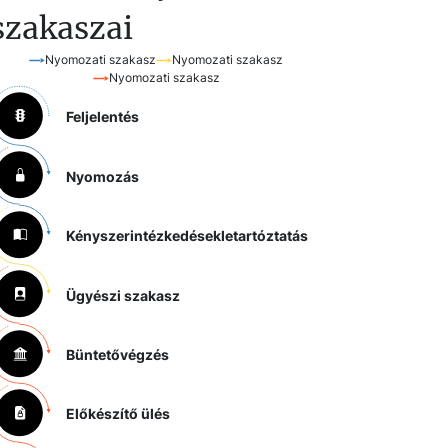
szakaszai
Nyomozati szakasz
Nyomozati szakasz
Nyomozati szakasz
Feljelentés
Nyomozás
Kényszerintézkedések
letartóztatás
Ügyészi szakasz
Büntetővégzés
Előkészítő ülés