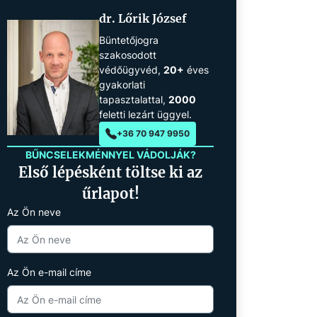
dr. Lőrik József
Büntetőjogra
szakosodott
védőügyvéd,
20+
éves
gyakorlati
tapasztalattal,
2000
feletti lezárt üggyel.
+36 70 947 9950
BŰNCSELEKMÉNNYEL VÁDOLJÁK?
Első lépésként töltse ki az
űrlapot!
Az Ön neve
Az Ön e-mail címe