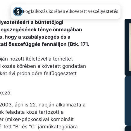
Foglalkozás körében elkövetett veszélyeztetés
lyeztetésért a büntetőjogi
k megszegésének ténye önmagában
, hogy a szabályszegés és a
ti összefüggés fennálljon [Btk. 171.
án hozott ítéletével a terheltet
lkozás körében elkövetett gondatlan
két évi próbaidőre felfüggesztett
kező.
2003. április 22. napján alkalmazta a
k feladata közé tartozott a
er (mixer-gépkocsival kombinált
értett "B" és "C" járműkategóriára