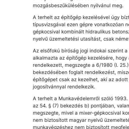
mozgásbeszűkülésében nyilvánul meg.
A terhelt az építőgép kezelésével úgy bíz
típusvizsgával ezen gépre vonatkozóan ne
gépkocsival kombinált hidraulikus betons
nyelvű üzemeltetési utasítást, csak német
Az elsőfokú bíróság jogi indokai szerint a
alkalmazta az építőgép kezelésére, hogy
rendelkezett, megszegte a 6/1980 (I. 25.)
bekezdésében foglalt rendelkezést, misze
építőgépet csak az kezelhet, aki az adot
jogosítvánnyal rendelkezik.
A terhelt a Munkavédelemről szóló 1993. é
az 54. § (7) bekezdés b) pontjában, valam
megszegte, mivel a mixer-gépkocsival ko
nem biztosított magyar nyelvű üzemelteté
munkavégzéshez nem biztosított megfelel