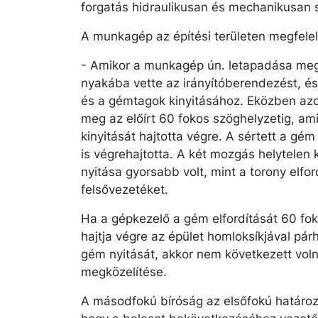
forgatás hidraulikusan és mechanikusan s
A munkagép az építési területen megfelel
- Amikor a munkagép ún. letapadása megtör
nyakába vette az irányítóberendezést, é
és a gémtagok kinyitásához. Eközben az
meg az előírt 60 fokos szöghelyzetig, a
kinyitását hajtotta végre. A sértett a gém
is végrehajtotta. A két mozgás helytele
nyitása gyorsabb volt, mint a torony elfo
felsővezetéket.
Ha a gépkezelő a gém elfordítását 60 fo
hajtja végre az épület homloksíkjával párh
gém nyitását, akkor nem következett voln
megközelítése.
A másodfokú bíróság az elsőfokú határoza