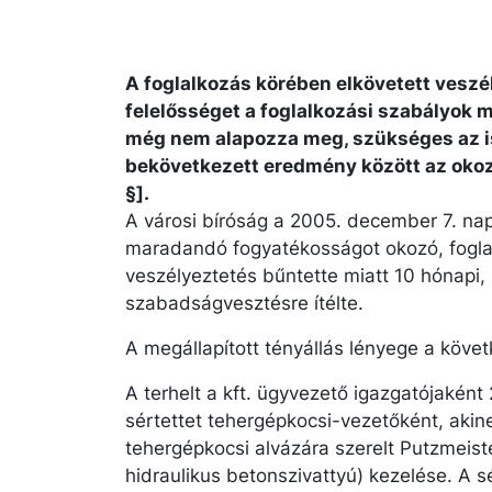
A foglalkozás körében elkövetett veszé
felelősséget a foglalkozási szabályo
még nem alapozza meg, szükséges az is
bekövetkezett eredmény között az okoza
§].
A városi bíróság a 2005. december 7. napj
maradandó fogyatékosságot okozó, fogla
veszélyeztetés bűntette miatt 10 hónapi, 
szabadságvesztésre ítélte.
A megállapított tényállás lényege a követ
A terhelt a kft. ügyvezető igazgatójaként 
sértettet tehergépkocsi-vezetőként, akine
tehergépkocsi alvázára szerelt Putzmeist
hidraulikus betonszivattyú) kezelése. A s