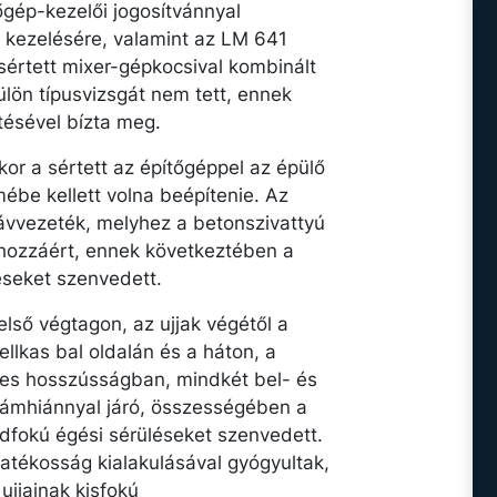
őgép-kezelői jogosítvánnyal
r kezelésére, valamint az LM 641
sértett mixer-gépkocsival kombinált
ülön típusvizsgát nem tett, ennek
tésével bízta meg.
or a sértett az építőgéppel az épülő
mébe kellett volna beépítenie. Az
távvezeték, melyhez a betonszivattyú
, hozzáért, ennek következtében a
éseket szenvedett.
első végtagon, az ujjak végétől a
llkas bal oldalán és a háton, a
ljes hosszússágban, mindkét bel- és
 hámhiánnyal járó, összességében a
dfokú égési sérüléseket szenvedett.
atékosság kialakulásával gyógyultak,
ujjainak kisfokú