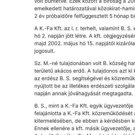
volt büntetve. Ezek között a bíróság a 200
emelkedett határozatával közokirat-hami
2 év próbaidőre felfüggesztett 5 hónap bö
A K.-Fa Kft. az I. r. terhelt, valamint B. 
hó 2. napján jött létre. A kft. cégjegyzésére
majd 2002. május hó 15. napjától kizárólag 
jogosult.
Sz. M.-né tulajdonában volt B. község hat
területű akácos erdő. A tulajdonos azt ki
az erdész B. S. segítségével és közremű
nyújtott be az illetékes erdészeti szolgál
napján annak jóváhagyását megtagadta.
B. S., mint a K.-Fa Kft. egyik ügyvezetőj
felajánlotta a K.-Fa Kft. közreműködését a
kitermelésében, de ebben a kérdésben kö
Ennek ellenére a kft. másik ügyvezetője, a