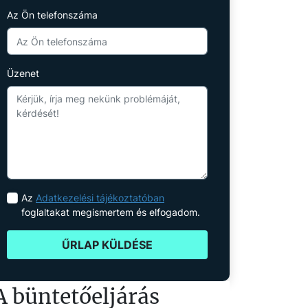
Az Ön telefonszáma
Üzenet
Az
Adatkezelési tájékoztatóban
foglaltakat megismertem és elfogadom.
ŰRLAP KÜLDÉSE
A büntetőeljárás