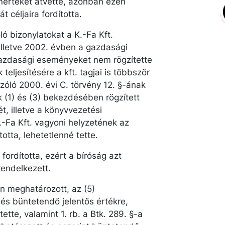
enértékét átvette, azonban ezen
 céljaira fordította.
ló bizonylatokat a K.-Fa Kft.
illetve 2002. évben a gazdasági
gazdasági eseményeket nem rögzítette
teljesítésére a kft. tagjai is többször
zóló 2000. évi C. törvény 12. §-ának
 (1) és (3) bekezdésében rögzített
ét, illetve a könyvvezetési
.-Fa Kft. vagyoni helyzetének az
totta, lehetetlenné tette.
ra fordította, ezért a bíróság azt
rendelkezett.
en meghatározott, az (5)
és büntetendő jelentős értékre,
ette, valamint 1. rb. a Btk. 289. §-a