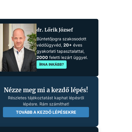
dr. Lőrik József
Büntetőjogra szakosodott
védőügyvéd,
20+
éves
gyakorlati tapasztalattal,
2000
feletti lezárt üggyel.
ÍRNA INKÁBB?
Nézze meg mi a kezdő lépés!
Részletes tájékoztatást kaphat lépésről
lépésre. Rám számíthat!
TOVÁBB A KEZDŐ LÉPÉSEKRE