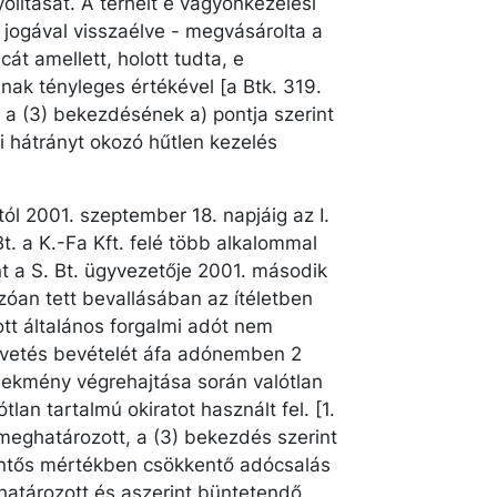
olítását. A terhelt e vagyonkezelési
jogával visszaélve - megvásárolta a
át amellett, holott tudta, e
ak tényleges értékével [a Btk. 319.
a (3) bekezdésének a) pontja szerint
 hátrányt okozó hűtlen kezelés
tól 2001. szeptember 18. napjáig az I.
Bt. a K.-Fa Kft. felé több alkalommal
mint a S. Bt. ügyvezetője 2001. második
an tett bevallásában az ítéletben
ott általános forgalmi adót nem
égvetés bevételét áfa adónemben 2
lekmény végrehajtása során valótlan
tlan tartalmú okiratot használt fel. [1.
meghatározott, a (3) bekezdés szerint
entős mértékben csökkentő adócsalás
ghatározott és aszerint büntetendő