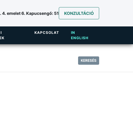
 4. emelet 6. Kapucsengő: 51
KONZULTÁCIÓ
I
KAPCSOLAT
IN
EK
ENGLISH
KERESÉS