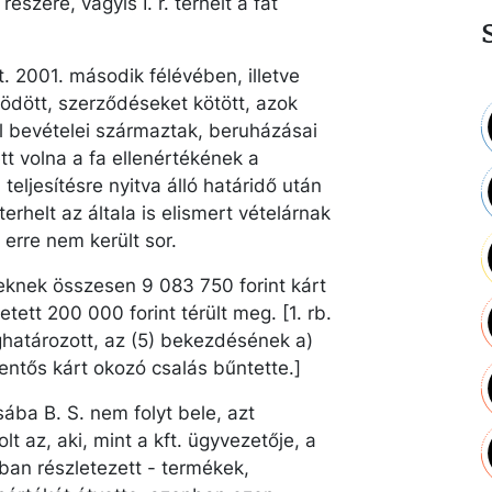
részére, vagyis I. r. terhelt a fát
t. 2001. második félévében, illetve
dött, szerződéseket kötött, azok
l bevételei származtak, beruházásai
tt volna a fa ellenértékének a
teljesítésre nyitva álló határidő után
terhelt az általa is elismert vételárnak
erre nem került sor.
tteknek összesen 9 083 750 forint kárt
tett 200 000 forint térült meg. [1. rb.
határozott, az (5) bekezdésének a)
entős kárt okozó csalás bűntette.]
sába B. S. nem folyt bele, azt
olt az, aki, mint a kft. ügyvezetője, a
sában részletezett - termékek,