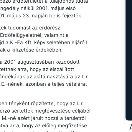
épező erdőterületet a tulajdonos tudta
ngedély nélkül 2001. május első
01. május 23. napján be is fejezték.
tek tudomást az erdőrész
Erdőfelügyeletnél, valamint a
 a K.-Fa Kft. képviseletében eljáró I.
nak a kifizetése érdekében.
ítása 2001 augusztusában kezdődött
tettnek arra, hogy az elszállított
zándékának az alátámasztására az I. r.
. E.-nének, azonban a teljes vételárat
n tényként rögzítette, hogy az I. r.
zerző sértettek megtévesztése céljából
 M.-né ezért járult hozzá a területről
látva arra, hogy az előleg megfizetése