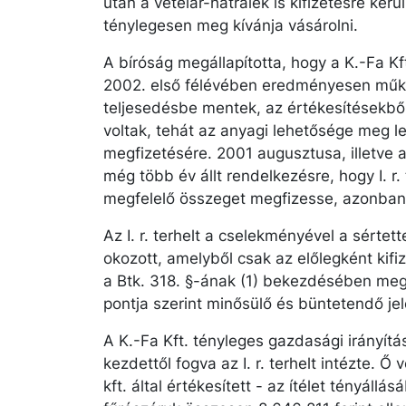
után a vételár-hátralék is kifizetésre kerül 
ténylegesen meg kívánja vásárolni.
A bíróság megállapította, hogy a K.-Fa Kf
2002. első félévében eredményesen műkö
teljesedésbe mentek, az értékesítésekbő
voltak, tehát az anyagi lehetősége meg le
megfizetésére. 2001 augusztusa, illetve a 
még több év állt rendelkezésre, hogy I. r. 
megfelelő összeget megfizesse, azonban 
Az I. r. terhelt a cselekményével a sérte
okozott, amelyből csak az előlegként kifize
a Btk. 318. §-ának (1) bekezdésében meg
pontja szerint minősülő és büntetendő jel
A K.-Fa Kft. tényleges gazdasági irányítá
kezdettől fogva az I. r. terhelt intézte. Ő v
kft. által értékesített - az ítélet tényállá