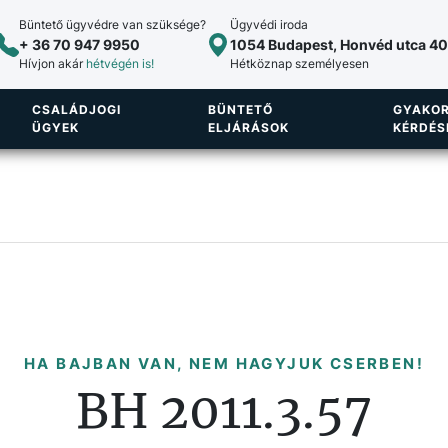
Büntető ügyvédre van szüksége?
Ügyvédi iroda
+ 36 70 947 9950
1054 Budapest, Honvéd utca 40.
Hívjon akár
hétvégén is!
Hétköznap személyesen
CSALÁDJOGI
BÜNTETŐ
GYAKOR
ÜGYEK
ELJÁRÁSOK
KÉRDÉS
HA BAJBAN VAN, NEM HAGYJUK CSERBEN!
BH 2011.3.57