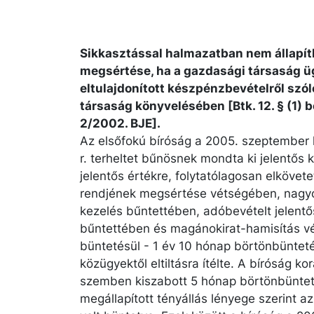
Sikkasztással halmazatban nem állapít
megsértése, ha a gazdasági társaság ü
eltulajdonított készpénzbevételről szól
társaság könyvelésében [Btk. 12. § (1) bek.
2/2002. BJE].
Az elsőfokú bíróság a 2005. szeptember hó 
r. terheltet bűnösnek mondta ki jelentős 
jelentős értékre, folytatólagosan elkövet
rendjének megsértése vétségében, nagyo
kezelés bűntettében, adóbevételt jelent
bűntettében és magánokirat-hamisítás vé
büntetésül - 1 év 10 hónap börtönbünteté
közügyektől eltiltásra ítélte. A bíróság kor
szemben kiszabott 5 hónap börtönbünteté
megállapított tényállás lényege szerint az