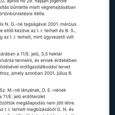
2. április hó 29. napján jogerőre
sítás bűntette miatt végrehajtásában
rtönbüntetésre ítélte.
S. és N. G.-né tagságával 2001. március
 ettől kezdve az I. r. terhelt és B. S.,
az I. r. terhelt, mint ügyvezető volt
árában a 11/E. jelű, 3,5 hektár
 kívánta termelni, és ennek érdekében
ködésével erdőgazdálkodási tervet
athoz, amely azonban 2001. július 6.
e Sz. M.-né lányának, D. E.-nének
 11/E. jelű erdőterület
zöttük megállapodás nem jött létre.
z I. r. terhelt megbízásából G. N. és