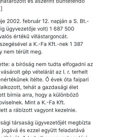
határozott és aszerint büntetendő
]
tője 2002. február 12. napján a S. Bt.-
ig ügyvezetője volt) 1 687 500
valós értékű villástargoncát.
zegésével a K.-Fa Kft.-nek 1 387
ly nem térült meg.
ette: a bíróság nem tudta elfogadni az
vásárolt gép vételárát az I. r. terhelt
nértékűnek ítélte. Ő évek óta faipari
alkozott, tehát a gazdasági élet
lett bírnia arra, hogy a különböző
iselnek. Mint a K.-Fa Kft.
lett a rábízott vagyont kezelnie.
zdasági társaság ügyvezetőjét megbízta
, jogává és ezzel együtt feladatává