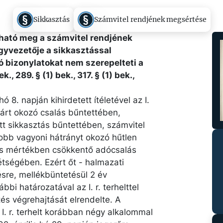
Sikkasztás
Számvitel rendjének megsértése
ható meg a számvitel rendjének
gyvezetője a sikkasztással
ó bizonylatokat nem szerepelteti a
, 289. § (1) bek., 317. § (1) bek.,
8. napján kihirdetett ítéletével az I.
kárt okozó csalás bűntettében,
ett sikkasztás bűntettében, számvitel
bb vagyoni hátrányt okozó hűtlen
ős mértékben csökkentő adócsalás
tségében. Ezért őt - halmazati
sre, mellékbüntetésül 2 év
ábbi határozatával az I. r. terhelttel
s végrehajtását elrendelte. A
 I. r. terhelt korábban négy alkalommal