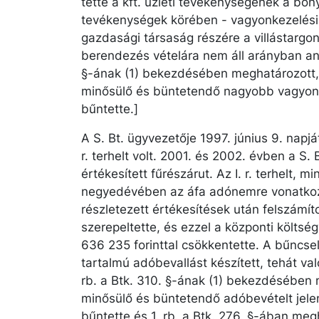
tette a kft. üzleti tevékenységének a bony
tevékenységek körében - vagyonkezelési 
gazdasági társaság részére a villástargonc
berendezés vételára nem áll arányban ann
§-ának (1) bekezdésében meghatározott, 
minősülő és büntetendő nagyobb vagyoni
bűntette.]
A S. Bt. ügyvezetője 1997. június 9. napjá
r. terhelt volt. 2001. és 2002. évben a S. 
értékesített fűrészárut. Az I. r. terhelt, 
negyedévében az áfa adónemre vonatkozó
részletezett értékesítések után felszámít
szerepeltette, és ezzel a központi költs
636 235 forinttal csökkentette. A bűncse
tartalmú adóbevallást készített, tehát való
rb. a Btk. 310. §-ának (1) bekezdésében 
minősülő és büntetendő adóbevételt jel
bűntette és 1. rb. a Btk. 276. §-ában me