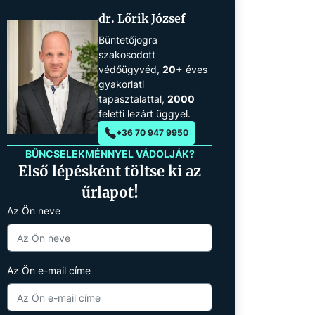
dr. Lőrik József
Büntetőjogra
szakosodott
védőügyvéd,
20+
éves
gyakorlati
tapasztalattal,
2000
feletti lezárt üggyel.
+36 70 947 9950
BŰNCSELEKMÉNNYEL VÁDOLJÁK?
Első lépésként töltse ki az
űrlapot!
Az Ön neve
Az Ön e-mail címe