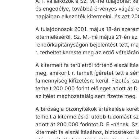
A. I. vállalkozók a Sz. M.-né tulajdonát k
és engedélye, továbbá érvényes vágási e
napjaiban elkezdték kitermelni, és azt 20
A tulajdonosok 2001. május 18-án szerez
kitermeléséről. Sz. M.-né május 21-én az 
rendőrkapitányságon bejelentést tett, majd
r. terheltet kereste meg az erdő vételárá
A kitermelt fa területről történő elszáll
meg, amikor I. r. terhelt ígéretet tett a sér
famennyiség kifizetésre kerül. Fizetési s
terhelt 200 000 forint előleget adott át D
az ítélet meghozataláig sem fizette meg.
A bíróság a bizonyítékok értékelése körébe
terhelt a kitermelésről utóbb tudomást s
adott át 200 000 forintot D. E.-nének. Sz.
kitermelt fa elszállításához, biztosítékot 