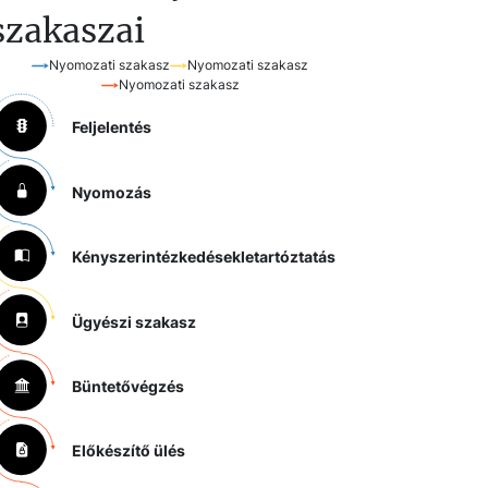
szakaszai
Nyomozati szakasz
Nyomozati szakasz
Nyomozati szakasz
Feljelentés
Nyomozás
Kényszerintézkedések
letartóztatás
Ügyészi szakasz
Büntetővégzés
Előkészítő ülés