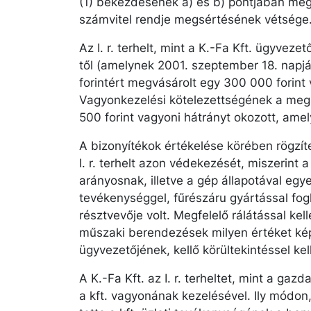
(1) bekezdésének a) és b) pontjában meg
számvitel rendje megsértésének vétsége.
Az I. r. terhelt, mint a K.-Fa Kft. ügyveze
től (amelynek 2001. szeptember 18. napjá
forintért megvásárolt egy 300 000 forint 
Vagyonkezelési kötelezettségének a megs
500 forint vagyoni hátrányt okozott, ame
A bizonyítékok értékelése körében rögzít
I. r. terhelt azon védekezését, miszerint a 
arányosnak, illetve a gép állapotával egye
tevékenységgel, fűrészáru gyártással fogl
résztvevője volt. Megfelelő rálátással kel
műszaki berendezések milyen értéket képv
ügyvezetőjének, kellő körültekintéssel kel
A K.-Fa Kft. az I. r. terheltet, mint a ga
a kft. vagyonának kezelésével. Ily módon