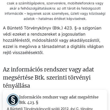
csak a számítógépekre, szerverekre, mobiltelefonokra vagy
akár a felhőszolgáltatásokra: az ott tárolt és feldolgozott
információk – legyenek azok személyes, üzleti vagy közösségi
adatok – hatalmas értéket képviselnek.
A Büntető Törvénykönyv (Btk.) 423. §-a szigorúan
védi ezeket a rendszereket a jogosulatlan
hozzáféréstől, módosítástól vagy akadályozástól,
ezzel is megóvva a társadalmat a digitális világban
rejlő visszaélésektől.
Az információs rendszer vagy adat
megsértése Btk. szerinti törvényi
tényállása
Információs rendszer vagy adat megsértése
Btk. 423. §
A Büntető Törvénykönyvről szóló 2012. évi C. törvény