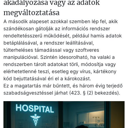
akadályozása vagy az adatok
megváltoztatása
A második alapeset azokkal szemben lép fel, akik
szándékosan gátolják az információs rendszer
rendeltetésszerű működését, például hamis adatok
betáplálásával, a rendszer leállításával,
túlterheléses támadással vagy szoftveres
manipulációval. Szintén idesorolható, ha valaki a
rendszerben tárolt adatokat törli, módosítja vagy
elérhetetlenné teszi, esetleg egy vírus, kártékony
kód bejuttatásával éri el a károkozást.
Ez a magatartás már bűntett, és három évig terjedő
szabadságvesztéssel járhat (423. § (2) bekezdés).