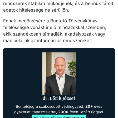
rendszerek stabilan működjenek, és a bennük tárolt
adatok hitelessége ne sérüljön.
Ennek megőrzésére a Büntető Törvénykönyv
felelősségre vonást ír elő mindazokkal szemben,
akik szándékosan támadják, akadályozzák vagy
manipulálják az információs rendszereket.
dr. Lőrik József
Büntetőjogra szakosodott védőügyvéd,
20+
éves
gyakorlati tapasztalattal,
2000
feletti lezárt üggyel.