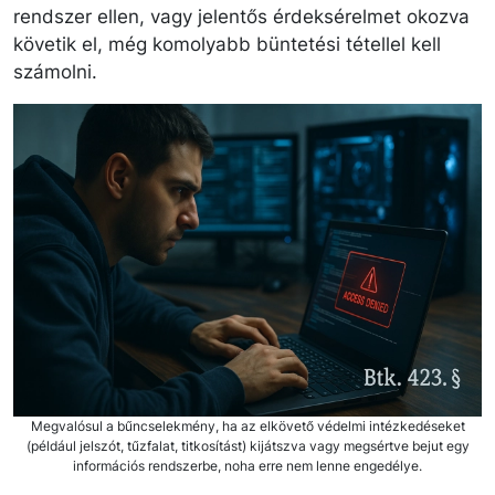
rendszer ellen, vagy jelentős érdeksérelmet okozva
követik el, még komolyabb büntetési tétellel kell
számolni.
Megvalósul a bűncselekmény, ha az elkövető védelmi intézkedéseket
(például jelszót, tűzfalat, titkosítást) kijátszva vagy megsértve bejut egy
információs rendszerbe, noha erre nem lenne engedélye.