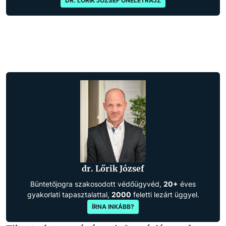
DR. LŐRIK JÓZSEF ÖNÉLETRAJZ
dr. Lőrik József
Büntetőjogra szakosodott védőügyvéd,
20+
éves
gyakorlati tapasztalattal,
2000
feletti lezárt üggyel.
ÍRNA INKÁBB?