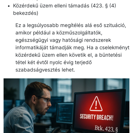
Közérdekű üzem elleni támadás (423. § (4)
bekezdés)
Ez a legsúlyosabb megítélés alá eső szituáció,
amikor például a közműszolgáltatók,
egészségügyi vagy hatósági rendszerek
informatikáját támadják meg. Ha a cselekményt
közérdekű üzem ellen követik el, a büntetési
tétel két évtől nyolc évig terjedő
szabadságvesztés lehet.