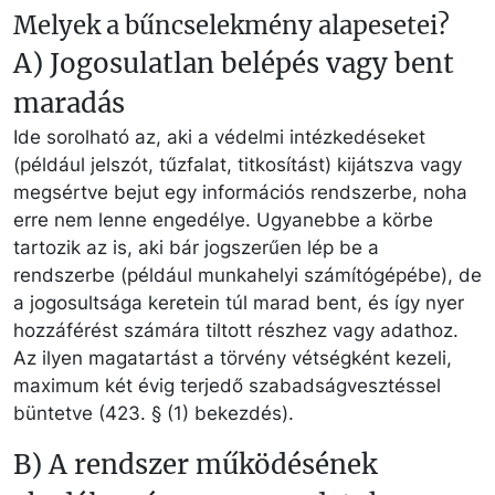
Melyek a bűncselekmény alapesetei?
A) Jogosulatlan belépés vagy bent
maradás
Ide sorolható az, aki a védelmi intézkedéseket
(például jelszót, tűzfalat, titkosítást) kijátszva vagy
megsértve bejut egy információs rendszerbe, noha
erre nem lenne engedélye. Ugyanebbe a körbe
tartozik az is, aki bár jogszerűen lép be a
rendszerbe (például munkahelyi számítógépébe), de
a jogosultsága keretein túl marad bent, és így nyer
hozzáférést számára tiltott részhez vagy adathoz.
Az ilyen magatartást a törvény vétségként kezeli,
maximum két évig terjedő szabadságvesztéssel
büntetve (423. § (1) bekezdés).
B) A rendszer működésének