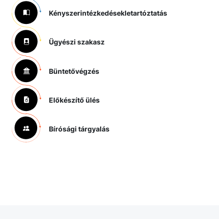
Kényszerintézkedések
letartóztatás
Ügyészi szakasz
Büntetővégzés
Előkészítő ülés
Bírósági tárgyalás