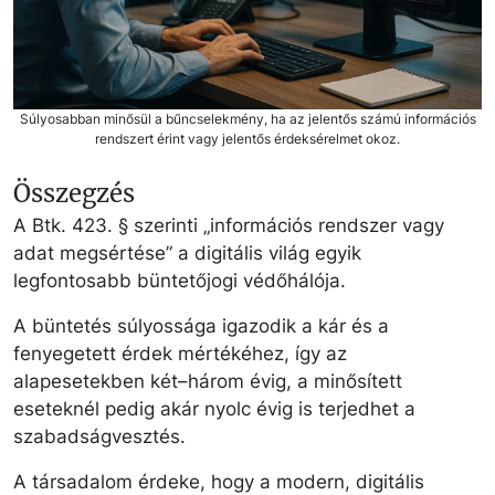
Súlyosabban minősül a bűncselekmény, ha az jelentős számú információs
rendszert érint vagy jelentős érdeksérelmet okoz.
Összegzés
A Btk. 423. § szerinti „információs rendszer vagy
adat megsértése” a digitális világ egyik
legfontosabb büntetőjogi védőhálója.
A büntetés súlyossága igazodik a kár és a
fenyegetett érdek mértékéhez, így az
alapesetekben két–három évig, a minősített
eseteknél pedig akár nyolc évig is terjedhet a
szabadságvesztés.
A társadalom érdeke, hogy a modern, digitális