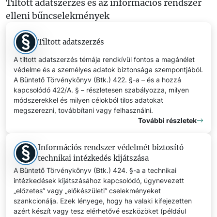
Tiltott adatszerzés és az információs rendszer
elleni bűncselekmények
Tiltott adatszerzés
A tiltott adatszerzés témája rendkívül fontos a magánélet
védelme és a személyes adatok biztonsága szempontjából.
A Büntető Törvénykönyv (Btk.) 422. §-a – és a hozzá
kapcsolódó 422/A. § – részletesen szabályozza, milyen
módszerekkel és milyen célokból tilos adatokat
megszerezni, továbbítani vagy felhasználni.
További részletek
Információs rendszer védelmét biztosító
technikai intézkedés kijátszása
A Büntető Törvénykönyv (Btk.) 424. §-a a technikai
intézkedések kijátszásához kapcsolódó, úgynevezett
„előzetes” vagy „előkészületi” cselekményeket
szankcionálja. Ezek lényege, hogy ha valaki kifejezetten
azért készít vagy tesz elérhetővé eszközöket (például