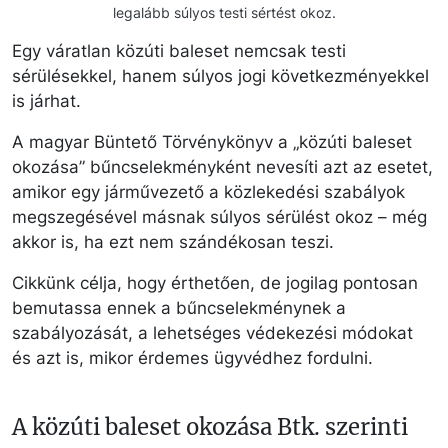
legalább súlyos testi sértést okoz.
Egy váratlan közúti baleset nemcsak testi
sérülésekkel, hanem súlyos jogi következményekkel
is járhat.
A magyar Büntető Törvénykönyv a „közúti baleset
okozása” bűncselekményként nevesíti azt az esetet,
amikor egy járművezető a közlekedési szabályok
megszegésével másnak súlyos sérülést okoz – még
akkor is, ha ezt nem szándékosan teszi.
Cikkünk célja, hogy érthetően, de jogilag pontosan
bemutassa ennek a bűncselekménynek a
szabályozását, a lehetséges védekezési módokat
és azt is, mikor érdemes ügyvédhez fordulni.
A közúti baleset okozása Btk. szerinti