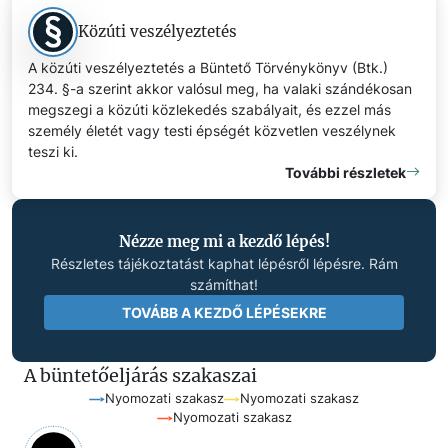
Közúti veszélyeztetés
A közúti veszélyeztetés a Büntető Törvénykönyv (Btk.)
234. §-a szerint akkor valósul meg, ha valaki szándékosan
megszegi a közúti közlekedés szabályait, és ezzel más
személy életét vagy testi épségét közvetlen veszélynek
teszi ki.
További részletek
Nézze meg mi a kezdő lépés!
Részletes tájékoztatást kaphat lépésről lépésre. Rám
számíthat!
TOVÁBB A KEZDŐ LÉPÉSEKRE
A büntetőeljárás szakaszai
Nyomozati szakasz
Nyomozati szakasz
Nyomozati szakasz