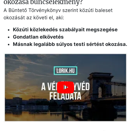
okozása bűncselekmény?
A Büntető Törvénykönyv szerint közúti baleset
okozását az követi el, aki:
Közúti közlekedés szabályait megszegése
Gondatlan elkövetés
Másnak legalább súlyos testi sértést okozása.