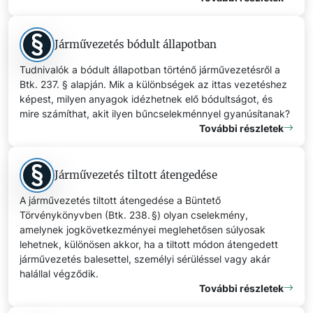
Járművezetés bódult állapotban
Tudnivalók a bódult állapotban történő járművezetésről a
Btk. 237. § alapján. Mik a különbségek az ittas vezetéshez
képest, milyen anyagok idézhetnek elő bódultságot, és
mire számíthat, akit ilyen bűncselekménnyel gyanúsítanak?
További részletek
Járművezetés tiltott átengedése
A járművezetés tiltott átengedése a Büntető
Törvénykönyvben (Btk. 238. §) olyan cselekmény,
amelynek jogkövetkezményei meglehetősen súlyosak
lehetnek, különösen akkor, ha a tiltott módon átengedett
járművezetés balesettel, személyi sérüléssel vagy akár
halállal végződik.
További részletek