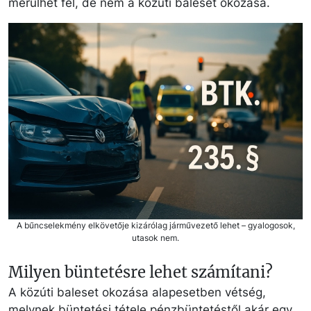
merülhet fel, de nem a közúti baleset okozása.
A bűncselekmény elkövetője kizárólag járművezető lehet – gyalogosok,
utasok nem.
Milyen büntetésre lehet számítani?
A közúti baleset okozása alapesetben vétség,
melynek büntetési tétele pénzbüntetéstől akár egy