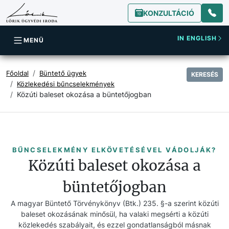
KONZULTÁCIÓ
IN ENGLISH
MENÜ
Főoldal
Büntető ügyek
KERESÉS
Közlekedési bűncselekmények
Közúti baleset okozása a büntetőjogban
BŰNCSELEKMÉNY ELKÖVETÉSÉVEL VÁDOLJÁK?
Közúti baleset okozása a
büntetőjogban
A magyar Büntető Törvénykönyv (Btk.) 235. §-a szerint közúti
baleset okozásának minősül, ha valaki megsérti a közúti
közlekedés szabályait, és ezzel gondatlanságból másnak