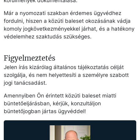
körülmények dokumentálása.
Már a nyomozati szakban érdemes ügyvédhez
fordulni, hiszen a közúti baleset okozásának vádja
komoly jogkövetkezményekkel járhat, és a hatékony
védelemhez szaktudás szükséges.
Figyelmeztetés
Jelen írás kizárólag általános tájékoztatás célját
szolgálja, és nem helyettesíti a személyre szabott
jogi tanácsadást.
Amennyiben Ön érintett közúti baleset miatti
büntetőeljárásban, kérjük, konzultáljon
büntetőjogban jártas ügyvéddel!