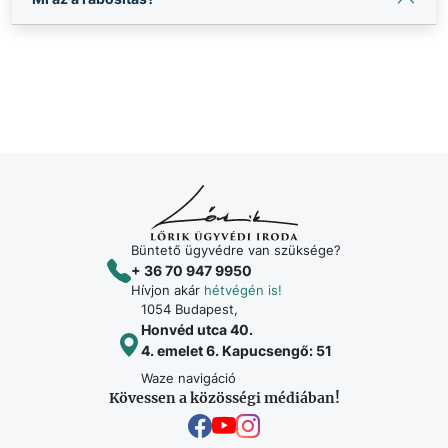
Büntető ügyvédre van szüksége?
+ 36 70 947 9950
Hívjon akár
hétvégén is!
1054 Budapest,
Honvéd utca 40.
4. emelet 6. Kapucsengő: 51
Waze navigáció
Kövessen a közösségi médiában!