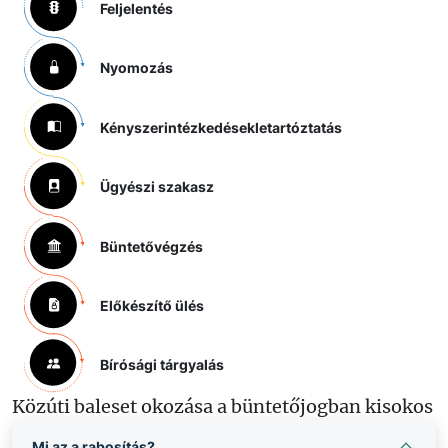
Feljelentés
Nyomozás
Kényszerintézkedések
letartóztatás
Ügyészi szakasz
Büntetővégzés
Előkészítő ülés
Bírósági tárgyalás
Közúti baleset okozása a büntetőjogban kisokos
Mi az a rabosítás?