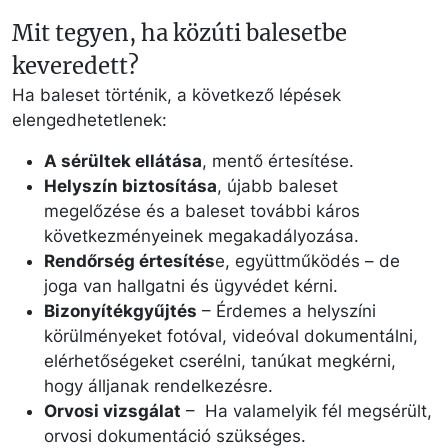
Mit tegyen, ha közúti balesetbe
keveredett?
Ha baleset történik, a következő lépések
elengedhetetlenek:
A sérültek ellátása
, mentő értesítése.
Helyszín biztosítása
, újabb baleset
megelőzése és a baleset további káros
következményeinek megakadályozása.
Rendőrség értesítés
e, együttműködés – de
joga van hallgatni és ügyvédet kérni.
Bizonyítékgyűjtés
– Érdemes a helyszíni
körülményeket fotóval, videóval dokumentálni,
elérhetőségeket cserélni, tanúkat megkérni,
hogy álljanak rendelkezésre.
Orvosi vizsgálat
– Ha valamelyik fél megsérült,
orvosi dokumentáció szükséges.