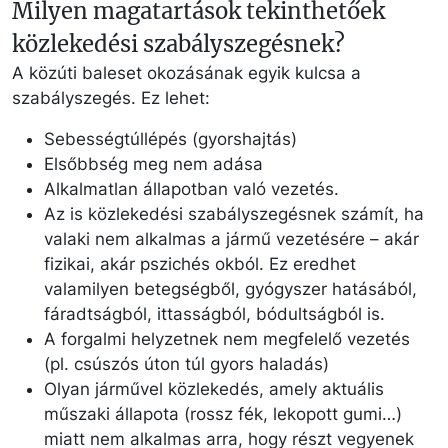
Milyen magatartások tekinthetőek
közlekedési szabályszegésnek?
A közúti baleset okozásának egyik kulcsa a
szabályszegés. Ez lehet:
Sebességtúllépés (gyorshajtás)
Elsőbbség meg nem adása
Alkalmatlan állapotban való vezetés.
Az is közlekedési szabályszegésnek számít, ha
valaki nem alkalmas a jármű vezetésére – akár
fizikai, akár pszichés okból. Ez eredhet
valamilyen betegségből, gyógyszer hatásából,
fáradtságból, ittasságból, bódultságból is.
A forgalmi helyzetnek nem megfelelő vezetés
(pl. csúszós úton túl gyors haladás)
Olyan járművel közlekedés, amely aktuális
műszaki állapota (rossz fék, lekopott gumi…)
miatt nem alkalmas arra, hogy részt vegyenek