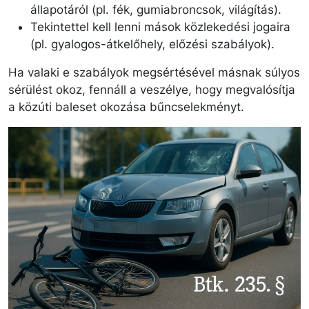
állapotáról (pl. fék, gumiabroncsok, világítás).
Tekintettel kell lenni mások közlekedési jogaira
(pl. gyalogos-átkelőhely, előzési szabályok).
Ha valaki e szabályok megsértésével másnak súlyos
sérülést okoz, fennáll a veszélye, hogy megvalósítja
a közúti baleset okozása bűncselekményt.