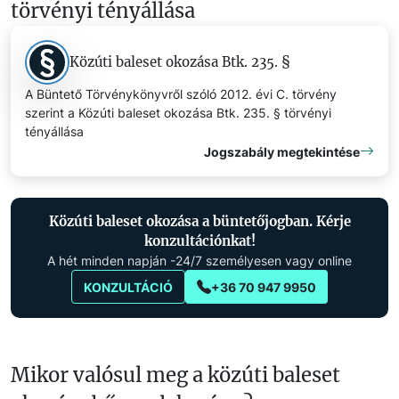
törvényi tényállása
Közúti baleset okozása Btk. 235. §
A Büntető Törvénykönyvről szóló 2012. évi C. törvény
szerint a Közúti baleset okozása Btk. 235. § törvényi
tényállása
Jogszabály megtekintése
Közúti baleset okozása a büntetőjogban. Kérje
konzultációnkat!
A hét minden napján -24/7 személyesen vagy online
KONZULTÁCIÓ
+36 70 947 9950
Mikor valósul meg a közúti baleset