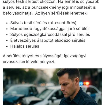
súlyos testi sértést okozzon. Ha ennél is súlyosabb
a sérülés, az a bűncselekmény jogi minősítését is
befolyásolhatja. Az ilyen sérülések lehetnek:
Súlyos testi sérülés (pl. csonttörés)
Maradandó fogyatékossággal járó sérülés
Súlyos egészségkárosodással járó sérülés
Életveszélyes állapotot előidéző sérülés
Halálos sérülés
A sérülés tényét és súlyosságát igazságügyi
orvosszakértő véleményezi.