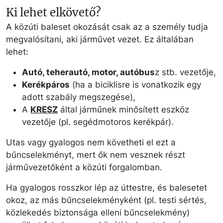
Ki lehet elkövető?
A közúti baleset okozását csak az a személy tudja
megvalósítani, aki járművet vezet. Ez általában
lehet:
Autó, teherautó, motor, autóbus
z stb. vezetője,
Kerékpáros
(ha a biciklisre is vonatkozik egy
adott szabály megszegése),
A
KRESZ
által járműnek minősített eszköz
vezetője (pl. segédmotoros kerékpár).
Utas vagy gyalogos nem követheti el ezt a
bűncselekményt, mert ők nem vesznek részt
járművezetőként a közúti forgalomban.
Ha gyalogos rosszkor lép az úttestre, és balesetet
okoz, az más bűncselekményként (pl. testi sértés,
közlekedés biztonsága elleni bűncselekmény)