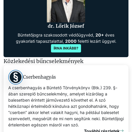
dr. Lőrik József
Büntetőjogra szakosodott védőügyvéd,
20+
éves
gyakorlati tapasztalattal,
2000
feletti lezárt üggyel.
ÍRNA INKÁBB?
Közlekedési bűncselekmények
Cserbenhagyás
A cserbenhagyás a Büntető Törvénykönyv (Btk.) 239. §-
ában szereplő bűncselekmény, amelyet kizárólag a
balesetben érintett járművezető követhet el. A szó
hétköznapi értelméből kiindulva azt gondolhatnánk, hogy
“cserben” akkor lehet valakit hagyni, ha például balesetet
szenvedett, megsérült de mi nem segítünk neki. Büntetőjogi
értelemben egészen másról van szó.
További részletek