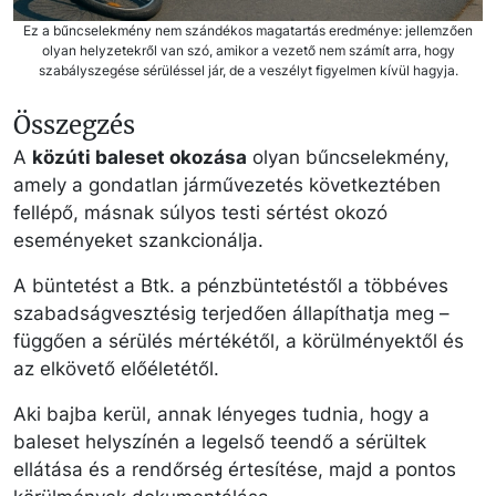
Ez a bűncselekmény nem szándékos magatartás eredménye: jellemzően
olyan helyzetekről van szó, amikor a vezető nem számít arra, hogy
szabályszegése sérüléssel jár, de a veszélyt figyelmen kívül hagyja.
Összegzés
A
közúti baleset okozása
olyan bűncselekmény,
amely a gondatlan járművezetés következtében
fellépő, másnak súlyos testi sértést okozó
eseményeket szankcionálja.
A büntetést a Btk. a pénzbüntetéstől a többéves
szabadságvesztésig terjedően állapíthatja meg –
függően a sérülés mértékétől, a körülményektől és
az elkövető előéletétől.
Aki bajba kerül, annak lényeges tudnia, hogy a
baleset helyszínén a legelső teendő a sérültek
ellátása és a rendőrség értesítése, majd a pontos