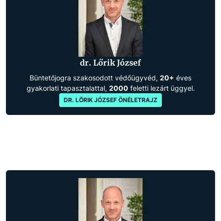
dr. Lőrik József
Büntetőjogra szakosodott védőügyvéd,
20+
éves
gyakorlati tapasztalattal,
2000
feletti lezárt üggyel.
DR. LŐRIK JÓZSEF ÖNÉLETRAJZ