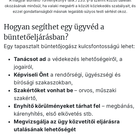
A magyar Büntető Törvénykönyv (Btk.) 235. §-a szerint közúti baleset
okozásának minősül, ha valaki megsérti a közúti közlekedés szabályait, és
ezzel gondatlanságból másnak legalább súlyos testi sértést okoz.
Hogyan segíthet egy ügyvéd a
büntetőeljárásban?
Egy tapasztalt büntetőjogász kulcsfontosságú lehet:
Tanácsot ad
a védekezés lehetőségeiről, a
jogairól,
Képviseli Önt
a rendőrségi, ügyészségi és
bírósági szakaszokban,
Szakértőket vonhat be
– orvos, műszaki
szakértő,
Enyhítő körülményeket tárhat fel
– megbánás,
kárenyhítés, első elkövetés stb.
Megvizsgálja az ügy közvetítői eljárásra
utalásának lehetőségét