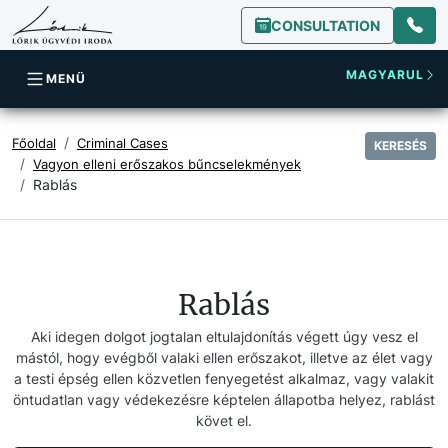
CONSULTATION
MAGYARUL
MENÜ
Főoldal
Criminal Cases
KERESÉS
Vagyon elleni erőszakos bűncselekmények
Rablás
Rablás
Aki idegen dolgot jogtalan eltulajdonítás végett úgy vesz el
mástól, hogy evégből valaki ellen erőszakot, illetve az élet vagy
a testi épség ellen közvetlen fenyegetést alkalmaz, vagy valakit
öntudatlan vagy védekezésre képtelen állapotba helyez, rablást
követ el.