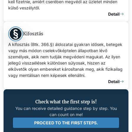
kell fizetnie, amiért cserében megvédi az üzletet minden
külső veszélytől.
Detail
Kifosztás
A kifosztás (Btk. 366.§) áldozatai gyakran idősek, betegek
vagy más módon cselekvőképtelen állapotban lévő
személyek, akik nem tudják megvédeni magukat. Az ilyen
jellegű visszaélések különösen súlyosak, hiszen az
elkövetők olyan embereket károsítanak meg, akik fizikailag
vagy mentálisan nem képesek ellenállni.
Detail
Check what the first step is!
You can receive detailed guidance step by step. You
can count on me!
PROCEED TO THE FIRST STEPS.