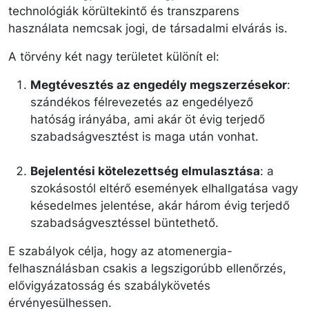
technológiák körültekintő és transzparens
használata nemcsak jogi, de társadalmi elvárás is.
A törvény két nagy területet különít el:
Megtévesztés az engedély megszerzésekor
:
szándékos félrevezetés az engedélyező
hatóság irányába, ami akár öt évig terjedő
szabadságvesztést is maga után vonhat.
Bejelentési kötelezettség elmulasztása
: a
szokásostól eltérő események elhallgatása vagy
késedelmes jelentése, akár három évig terjedő
szabadságvesztéssel büntethető.
E szabályok célja, hogy az atomenergia-
felhasználásban csakis a legszigorúbb ellenőrzés,
elővigyázatosság és szabálykövetés
érvényesülhessen.