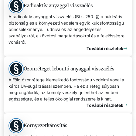
Radioaktív anyaggal visszaélés
A radioaktív anyaggal visszaélés (Btk. 250. §) a nukleáris
biztonság és a környezeti védelem egyik kulcsfontosságú
bűncselekménye. Tudnivalók az engedélyezési
szabályokról, elkövetési magatartásokról és a felelősségre
vonásról.
További részletek
Ózonréteget lebontó anyaggal visszaélés
A Föld ózonrétege kiemelkedő fontosságú védelmi vonal a
káros UV-sugárzással szemben. Ha ez a réteg súlyosan
megrongálódik, az komoly veszélyt jelenthet az emberi
egészségre, és a teljes ökológiai rendszerre is kihat.
További részletek
Környezetkárosítás