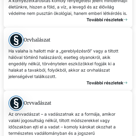
A környezetkárosítás komoly fenyegetést jelent mindennapi
életünkre, hiszen a föld, a víz, a levegő és az élővilág
védelme nem pusztán ökológiai, hanem emberi létkérdés is.
További részletek
Orvhalászat
Ha valaha is hallott már a „gereblyézésről” vagy a tiltott
hálóval történő halászásról, esetleg olyanokról, akik
engedély nélkül, törvénytelen eszközökkel fogják ki a
halakat a tavakból, folyókból, akkor az orvhalászat
jelenségével találkozott.
További részletek
Orvvadászat
Az orvvadászat – a vadászatnak az a formája, amikor
valaki jogosultság nélkül, tiltott módszerekkel vagy
időszakban ejti el a vadat – komoly károkat okozhat a
természetes vadállományban és a jogszerű