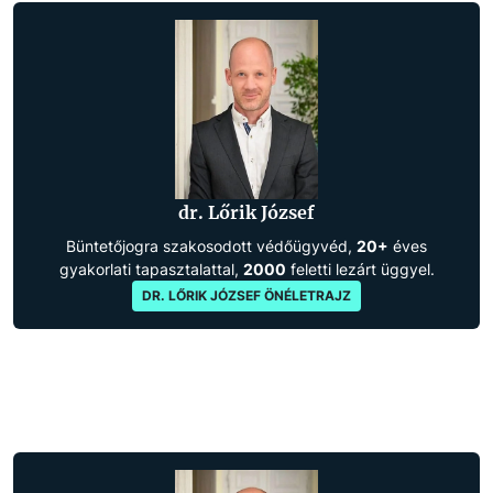
dr. Lőrik József
Büntetőjogra szakosodott védőügyvéd,
20+
éves
gyakorlati tapasztalattal,
2000
feletti lezárt üggyel.
DR. LŐRIK JÓZSEF ÖNÉLETRAJZ