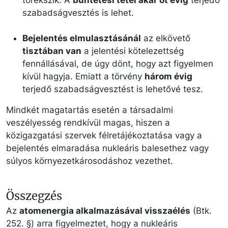
törekszik. A
büntetési tétel akár öt évig
terjedő
szabadságvesztés is lehet.
Bejelentés elmulasztásánál
az elkövető
tisztában van
a jelentési kötelezettség
fennállásával, de úgy dönt, hogy azt figyelmen
kívül hagyja. Emiatt a törvény
három évig
terjedő szabadságvesztést is lehetővé tesz.
Mindkét magatartás esetén a társadalmi
veszélyesség rendkívül magas, hiszen a
közigazgatási szervek félretájékoztatása vagy a
bejelentés elmaradása nukleáris balesethez vagy
súlyos környezetkárosodáshoz vezethet.
Összegzés
Az
atomenergia alkalmazásával visszaélés
(Btk.
252. §) arra figyelmeztet, hogy a nukleáris