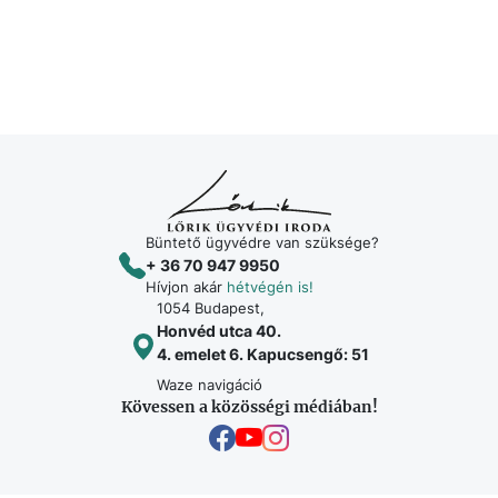
Büntető ügyvédre van szüksége?
+ 36 70 947 9950
Hívjon akár
hétvégén is!
1054 Budapest,
Honvéd utca 40.
4. emelet 6. Kapucsengő: 51
Waze navigáció
Kövessen a közösségi médiában!