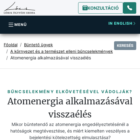
KONZULTÁCIÓ
IN ENGLISH
MENÜ
Főoldal
Büntető ügyek
KERESÉS
A környezet és a természet elleni bűncselekmények
Atomenergia alkalmazásával visszaélés
BŰNCSELEKMÉNY ELKÖVETÉSÉVEL VÁDOLJÁK?
Atomenergia alkalmazásával
visszaélés
Mikor büntetendő az atomenergia engedélyeztetésénél a
hatóságok megtévesztése, és miért kiemelten veszélyes a
bejelentési kötelezettség elmulasztása?