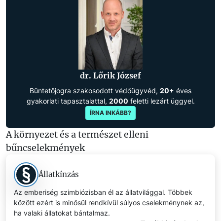
dr. Lőrik József
Büntetőjogra szakosodott védőügyvéd,
20+
éves
gyakorlati tapasztalattal,
2000
feletti lezárt üggyel.
ÍRNA INKÁBB?
A környezet és a természet elleni
bűncselekmények
Állatkínzás
Az emberiség szimbiózisban él az állatvilággal. Többek
között ezért is minősül rendkívül súlyos cselekménynek az,
ha valaki állatokat bántalmaz.