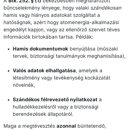
A
Btk. 252. § (1)
bekezdésben meghatározott
bűncselekmény lényege, hogy valaki
szándékosan
hamis vagy hiányos adatokat szolgáltat a
hatóságnak, azért hogy atomenergia-alkalmazási
engedélyt kapjon, vagy az ellenőrző szervet téves
információk birtokában tartsa. Példák:
Hamis dokumentumok
benyújtása (műszaki
tervek, biztonsági tanulmányok meghamisítása),
Valós adatok elhallgatása
, amelyek a
létesítmény vagy tevékenység kockázatát
növelnék,
Szándékos félrevezető nyilatkozat
a
hulladékkezelésről vagy a biztonsági
berendezések állapotáról.
Maga a megtévesztés
azonnal
büntetendő,