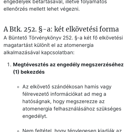
engedélyek betartásával, illetve folyamatos
ellenőrzés mellett lehet végezni.
A Btk. 252. §-a: két elkövetési forma
A Büntető Törvénykönyv 252. §-a két fő elkövetési
magatartást különít el az atomenergia
alkalmazásával kapcsolatban:
Megtévesztés az engedély megszerzéséhez
(1) bekezdés
Az elkövető szándékosan hamis vagy
félrevezető információkat ad meg a
hatóságnak, hogy megszerezze az
atomenergia felhasználásához szükséges
engedélyt.
Nem feltétel, hogy ténylegesen kiadják az