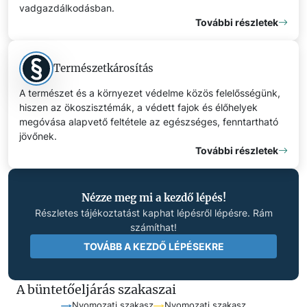
vadgazdálkodásban.
További részletek
Természetkárosítás
A természet és a környezet védelme közös felelősségünk,
hiszen az ökoszisztémák, a védett fajok és élőhelyek
megóvása alapvető feltétele az egészséges, fenntartható
jövőnek.
További részletek
Nézze meg mi a kezdő lépés!
Részletes tájékoztatást kaphat lépésről lépésre. Rám
számíthat!
TOVÁBB A KEZDŐ LÉPÉSEKRE
A büntetőeljárás szakaszai
Nyomozati szakasz
Nyomozati szakasz