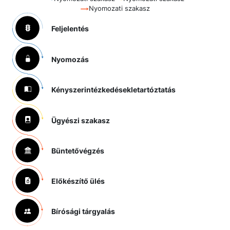
Nyomozati szakasz
Feljelentés
Nyomozás
Kényszerintézkedések
letartóztatás
Ügyészi szakasz
Büntetővégzés
Előkészítő ülés
Bírósági tárgyalás