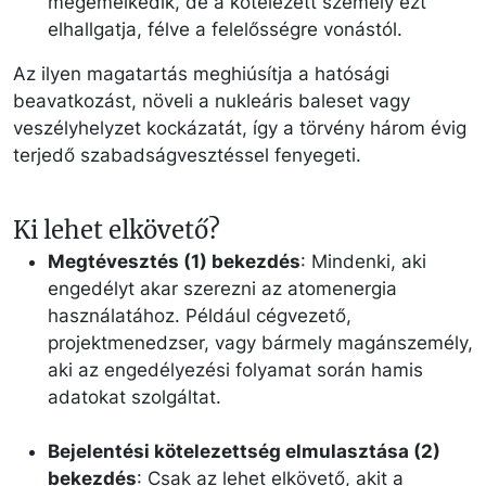
megemelkedik, de a kötelezett személy ezt
elhallgatja, félve a felelősségre vonástól.
Az ilyen magatartás meghiúsítja a hatósági
beavatkozást, növeli a nukleáris baleset vagy
veszélyhelyzet kockázatát, így a törvény három évig
terjedő szabadságvesztéssel fenyegeti.
Ki lehet elkövető?
Megtévesztés (1) bekezdés
: Mindenki, aki
engedélyt akar szerezni az atomenergia
használatához. Például cégvezető,
projektmenedzser, vagy bármely magánszemély,
aki az engedélyezési folyamat során hamis
adatokat szolgáltat.
Bejelentési kötelezettség elmulasztása (2)
bekezdés
: Csak az lehet elkövető, akit a