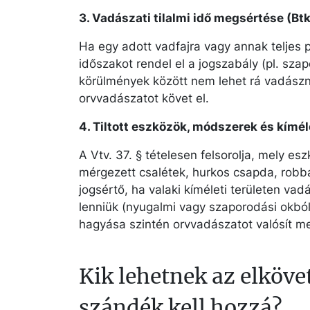
3. Vadászati tilalmi idő megsértése (Btk
Ha egy adott vadfajra vagy annak teljes p
időszakot rendel el a jogszabály (pl. sz
körülmények között nem lehet rá vadászni
orvvadászatot követ el.
4. Tiltott eszközök, módszerek és kímélet
A Vtv. 37. § tételesen felsorolja, mely es
mérgezett csalétek, hurkos csapda, robb
jogsértő, ha valaki kíméleti területen va
lenniük (nyugalmi vagy szaporodási okból
hagyása szintén orvvadászatot valósít m
Kik lehetnek az elköve
szándék kell hozzá?