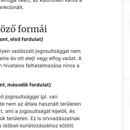
y elfogja őket), az különösen káros a
ankcionált.
böző formái
ont, első fordulat)
milyen vadászati jogosultsággal nem
tre és ott elejt vagy elfog vadat. A
n hivatalos felhatalmazása nincs a
ont, második fordulat)
i jogosultsággal (pl. van
de nem az általa használt területen
 ami a jogosultságát kijelöli, és
ik területen. Ez is orvvadászatnak
s időbeli korlátozásokhoz kötött.