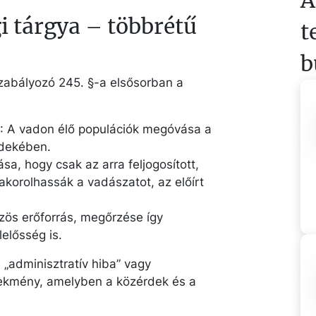
gi tárgya – többrétű
t
b
zabályozó 245. §-a elsősorban a
: A vadon élő populációk megóvása a
rdekében.
ása, hogy csak az arra feljogosított,
korolhassák a vadászatot, az előírt
zös erőforrás, megőrzése így
elősség is.
„adminisztratív hiba” vagy
ekmény, amelyben a közérdek és a