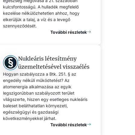
egészség megóvása a 21. században
kulcsfontosságú. A hulladék megfelelő
kezelése nélkülözhetetlen ahhoz, hogy
elkerüljük a talaj, a víz és a levegő
szennyeződését.
További részletek
Nukleáris létesítmény
üzemeltetésével visszaélés
Hogyan szabályozza a Btk. 251. § az
engedély nélküli működtetést? Az
atomenergia alkalmazása az egyik
legszigorúbban szabályozott terület
világszerte, hiszen egy esetleges nukleáris
baleset beláthatatlan környezeti,
egészségügyi és gazdasági
következményekkel járhat.
További részletek