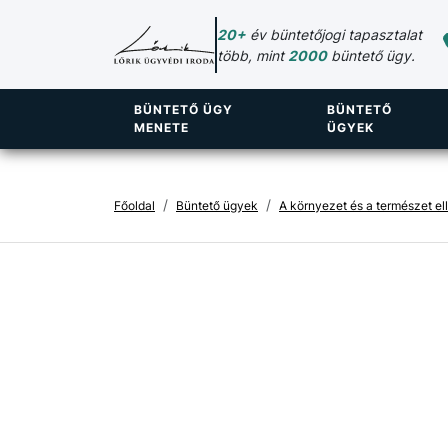
20+
év büntetőjogi tapasztalat
több, mint
2000
büntető ügy.
BÜNTETŐ ÜGY
BÜNTETŐ
MENETE
ÜGYEK
Főoldal
Büntető ügyek
A környezet és a természet e