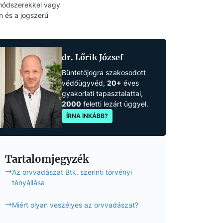
t módszerekkel vagy
n és a jogszerű
dr. Lőrik József
Büntetőjogra szakosodott
védőügyvéd,
20+
éves
gyakorlati tapasztalattal,
2000
feletti lezárt üggyel.
ÍRNA INKÁBB?
Tartalomjegyzék
Az orvvadászat Btk. szerinti törvényi
tényállása
Miért olyan veszélyes az orvvadászat?