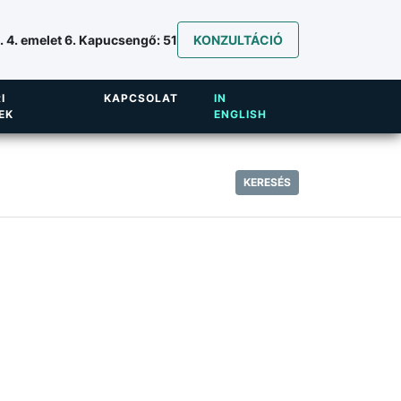
 4. emelet 6. Kapucsengő: 51
KONZULTÁCIÓ
I
KAPCSOLAT
IN
EK
ENGLISH
KERESÉS