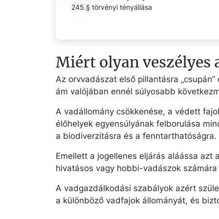
245.§ törvényi tényállása
Miért olyan veszélyes 
Az orvvadászat első pillantásra „csupán”
ám valójában ennél súlyosabb következm
A vadállomány csökkenése, a védett fajo
élőhelyek egyensúlyának felborulása min
a biodiverzitásra és a fenntarthatóságra.
Emellett a jogellenes eljárás aláássa azt 
hivatásos vagy hobbi-vadászok számára ki
A vadgazdálkodási szabályok azért szüle
a különböző vadfajok állományát, és bizto