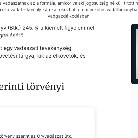
 vadászatnak az a formája, amikor valaki jogosultság nélkül, tiltot
i el a vadat – komoly károkat okozhat a természetes vadállományba
vadgazdálkodásban.
v (Btk.) 245. §-a kiemelt figyelemmel
ítéléséről.
t egy vadászati tevékenység
etési tárgya, kik az elkövetők, és
erinti törvényi
 törvény szerint az Orvvadászat Btk.