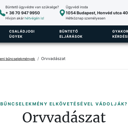
Büntető ügyvédre van szüksége?
Ügyvédi iroda
+ 36 70 947 9950
1054 Budapest, Honvéd utca 40.
Hívjon akár
hétvégén is!
Hétköznap személyesen
CSALÁDJOGI
BÜNTETŐ
GYAKOR
ÜGYEK
ELJÁRÁSOK
KÉRDÉS
Orvvadászat
lleni bűncselekmények
BŰNCSELEKMÉNY ELKÖVETÉSÉVEL VÁDOLJÁK?
Orvvadászat