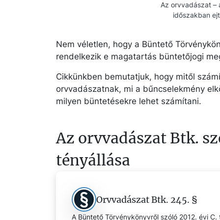
Az orvvadászat – a
időszakban ejt
Nem véletlen, hogy a Büntető Törvényköny
rendelkezik e magatartás büntetőjogi meg
Cikkünkben bemutatjuk, hogy mitől számí
orvvadászatnak, mi a bűncselekmény elköv
milyen büntetésekre lehet számítani.
Az orvvadászat Btk. sz
tényállása
Orvvadászat Btk. 245. §
A Büntető Törvénykönyvről szóló 2012. évi C.