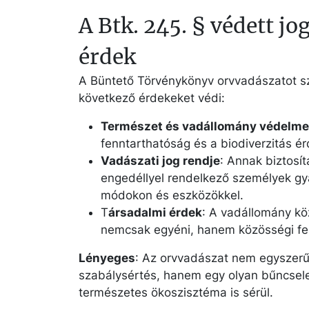
A Btk. 245. § védett jo
érdek
A Büntető Törvénykönyv orvvadászatot s
következő érdekeket védi:
Természet és vadállomány védelme
fenntarthatóság és a biodiverzitás é
Vadászati jog rendje
: Annak biztosít
engedéllyel rendelkező személyek gya
módokon és eszközökkel.
T
ársadalmi érdek
: A vadállomány kö
nemcsak egyéni, hanem közösségi fel
Lényeges
: Az orvvadászat nem egyszerű 
szabálysértés, hanem egy olyan bűncsel
természetes ökoszisztéma is sérül.