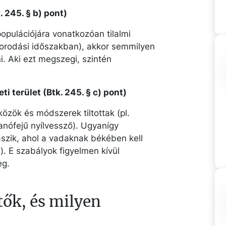
. 245. § b) pont)
opulációjára vonatkozóan tilalmi
aporodási időszakban), akkor semmilyen
. Aki ezt megszegi, szintén
i terület (Btk. 245. § c) pont)
zközök és módszerek tiltottak (pl.
anófejű nyílvessző). Ugyanígy
dászik, ahol a vadaknak békében kell
). E szabályok figyelmen kívül
eg.
tők, és milyen