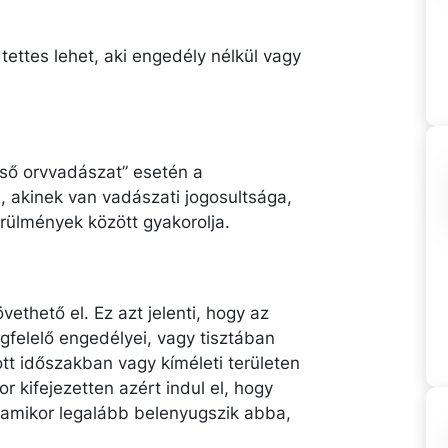
i tettes lehet, aki engedély nélkül vagy
lső orvvadászat” esetén a
 akinek van vadászati jogosultsága,
rülmények között gyakorolja.
ethető el. Ez azt jelenti, hogy az
felelő engedélyei, vagy tisztában
tott időszakban vagy kíméleti területen
 kifejezetten azért indul el, hogy
(amikor legalább belenyugszik abba,