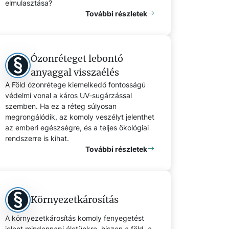
elmulasztása?
További részletek
Ózonréteget lebontó
anyaggal visszaélés
A Föld ózonrétege kiemelkedő fontosságú
védelmi vonal a káros UV-sugárzással
szemben. Ha ez a réteg súlyosan
megrongálódik, az komoly veszélyt jelenthet
az emberi egészségre, és a teljes ökológiai
rendszerre is kihat.
További részletek
Környezetkárosítás
A környezetkárosítás komoly fenyegetést
jelent mindennapi életünkre, hiszen a föld, a