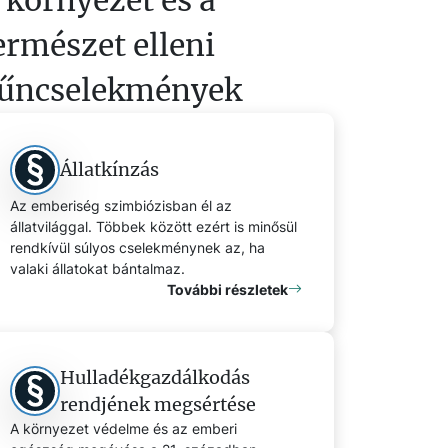
ermészet elleni
űncselekmények
Állatkínzás
Az emberiség szimbiózisban él az
állatvilággal. Többek között ezért is minősül
rendkívül súlyos cselekménynek az, ha
valaki állatokat bántalmaz.
További részletek
Hulladékgazdálkodás
rendjének megsértése
A környezet védelme és az emberi