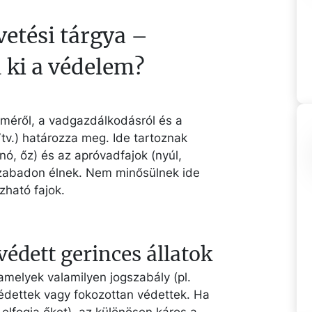
etési tárgya –
d ki a védelem?
lméről, a vadgazdálkodásról és a
Vtv.) határozza meg. Ide tartoznak
nó, őz) és az apróvadfajok (nyúl,
szabadon élnek. Nem minősülnek ide
zható fajok.
édett gerinces állatok
, amelyek valamilyen jogszabály (pl.
édettek vagy fokozottan védettek. Ha