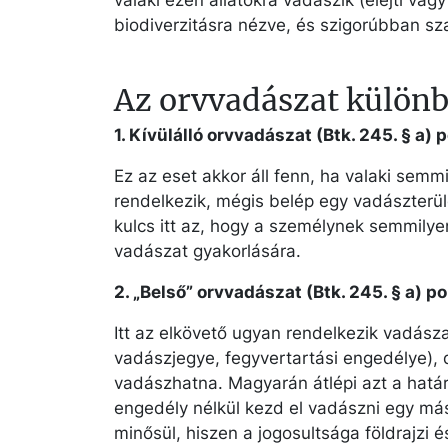
valaki ezen állatokra vadászik (elejti vag
biodiverzitásra nézve, és szigorúbban sz
Az orvvadászat külön
1. Kívülálló orvvadászat (Btk. 245. § a) p
Ez az eset akkor áll fenn, ha valaki sem
rendelkezik, mégis belép egy vadászterüle
kulcs itt az, hogy a személynek semmilye
vadászat gyakorlására.
2. „Belső” orvvadászat (Btk. 245. § a) p
Itt az elkövető ugyan rendelkezik vadászat
vadászjegye, fegyvertartási engedélye), 
vadászhatna. Magyarán átlépi azt a határt,
engedély nélkül kezd el vadászni egy más
minősül, hiszen a jogosultsága földrajzi é