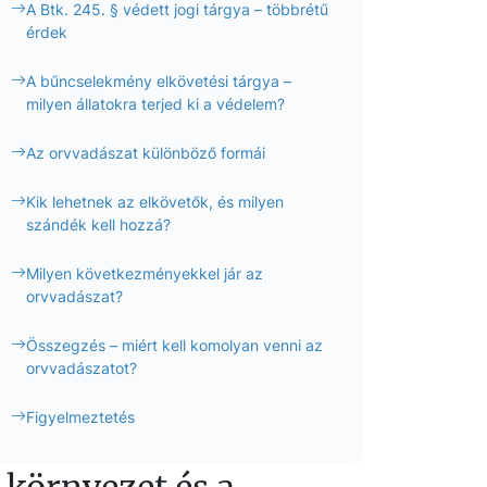
A Btk. 245. § védett jogi tárgya – többrétű
érdek
A bűncselekmény elkövetési tárgya –
milyen állatokra terjed ki a védelem?
Az orvvadászat különböző formái
Kik lehetnek az elkövetők, és milyen
szándék kell hozzá?
Milyen következményekkel jár az
orvvadászat?
Összegzés – miért kell komolyan venni az
orvvadászatot?
Figyelmeztetés
 környezet és a