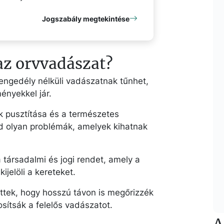
Jogszabály megtekintése
az orvvadászat?
 engedély nélküli vadászatnak tűnhet,
ényekkel jár.
k pusztítása és a természetes
d olyan problémák, amelyek kihatnak
a társadalmi és jogi rendet, amely a
jelöli a kereteket.
ttek, hogy hosszú távon is megőrizzék
sítsák a felelős vadászatot.
A