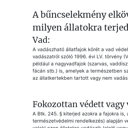
A bűncselekmény elköv
milyen állatokra terje
Vad:
A vadászható állatfajok körét a vad véde
vadászatról szóló 1996. évi LV. törvény (
például a nagyvadfajok (szarvas, vaddisz
fácán stb.) is, amelyek a természetben 
az állatkertekben tartott vagy nem vadás
Fokozottan védett vagy v
A Btk. 245. § kiterjed azokra a fajokra is
természetvédelmi rendelkezés) alapján v