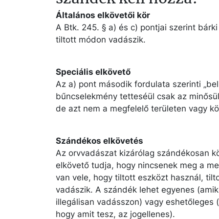
Általános elkövetői kör
A Btk. 245. § a) és c) pontjai szerint bárk
tiltott módon vadászik.
Speciális elkövető
Az a) pont második fordulata szerinti „be
bűncselekmény tetteséül csak az minősül,
de azt nem a megfelelő területen vagy kö
Szándékos elkövetés
Az orvvadászat kizárólag szándékosan köv
elkövető tudja, hogy nincsenek meg a meg
van vele, hogy tiltott eszközt használ, til
vadászik. A szándék lehet egyenes (amikor
illegálisan vadásszon) vagy eshetőleges 
hogy amit tesz, az jogellenes).