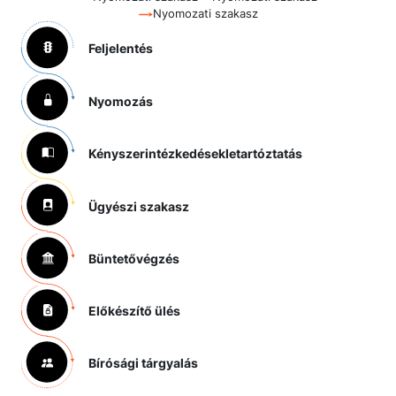
Nyomozati szakasz
Feljelentés
Nyomozás
Kényszerintézkedések
letartóztatás
Ügyészi szakasz
Büntetővégzés
Előkészítő ülés
Bírósági tárgyalás