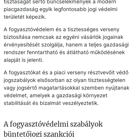
tisztaságát sértő bűncselekmények a modern
piacgazdaság egyik legfontosabb jogi védelmi
területét képezik.
A fogyasztóvédelem és a tisztességes verseny
biztosítása nemcsak az egyéni vásárlók jogainak
érvényesítését szolgálja, hanem a teljes gazdasági
rendszer fenntartható és átlátható működésének
alapját is jelenti.
A fogyasztókat és a piaci verseny résztvevőit védő
jogszabályok elsősorban az olyan tisztességtelen
vagy jogsértő magatartásokkal szemben nyújtanak
védelmet, amelyek a gazdasági környezet
stabilitását és bizalmát veszélyeztetik.
A fogyasztóvédelmi szabályok
büntetőjogi szankciói