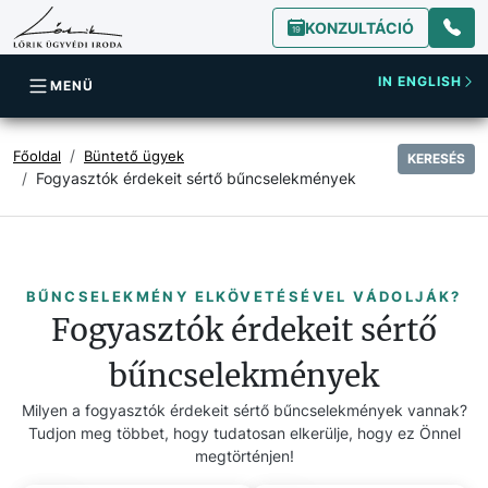
KONZULTÁCIÓ
IN ENGLISH
MENÜ
Főoldal
Büntető ügyek
KERESÉS
Fogyasztók érdekeit sértő bűncselekmények
BŰNCSELEKMÉNY ELKÖVETÉSÉVEL VÁDOLJÁK?
Fogyasztók érdekeit sértő
bűncselekmények
Milyen a fogyasztók érdekeit sértő bűncselekmények vannak?
Tudjon meg többet, hogy tudatosan elkerülje, hogy ez Önnel
megtörténjen!