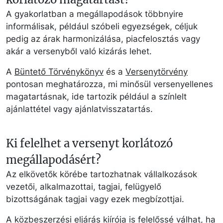
A gyakorlatban a megállapodások többnyire
informálisak, például szóbeli egyezségek, céljuk
pedig az árak harmonizálása, piacfelosztás vagy
akár a versenyből való kizárás lehet.
A
Büntető Törvénykönyv
és a
Versenytörvény
pontosan meghatározza, mi minősül versenyellenes
magatartásnak, ide tartozik például a színlelt
ajánlattétel vagy ajánlatvisszatartás.
Ki felelhet a versenyt korlátozó
megállapodásért?
Az elkövetők körébe tartozhatnak vállalkozások
vezetői, alkalmazottai, tagjai, felügyelő
bizottságának tagjai vagy ezek megbízottjai.
A közbeszerzési eljárás kiírója is felelőssé válhat, ha