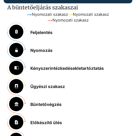
A büntetőeljárás szakaszai
Nyomozati szakasz
Nyomozati szakasz
Nyomozati szakasz
Feljelentés
Nyomozás
Kényszerintézkedések
letartóztatás
Ügyészi szakasz
Büntetővégzés
Előkészítő ülés