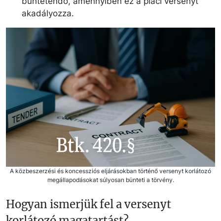
büntetendő, amennyiben ez a piaci versenyt
akadályozza.
A közbeszerzési és koncessziós eljárásokban történő versenyt korlátozó
megállapodásokat súlyosan bünteti a törvény.
Hogyan ismerjük fel a versenyt
korlátozó magatartást?