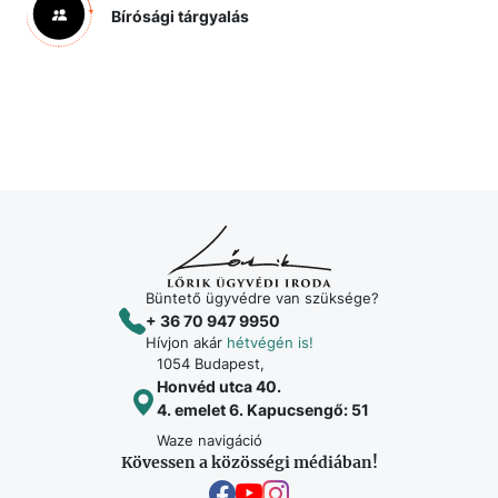
Bírósági tárgyalás
Büntető ügyvédre van szüksége?
+ 36 70 947 9950
Hívjon akár
hétvégén is!
1054 Budapest,
Honvéd utca 40.
4. emelet 6. Kapucsengő: 51
Waze navigáció
Kövessen a közösségi médiában!