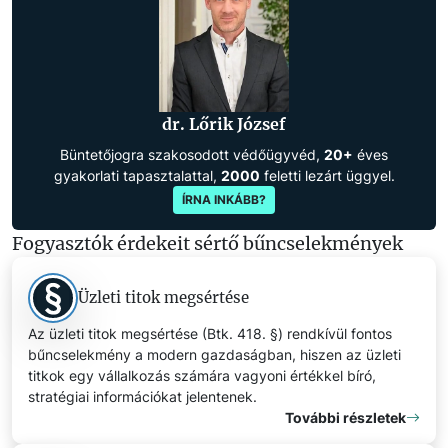
dr. Lőrik József
Büntetőjogra szakosodott védőügyvéd,
20+
éves
gyakorlati tapasztalattal,
2000
feletti lezárt üggyel.
ÍRNA INKÁBB?
Fogyasztók érdekeit sértő bűncselekmények
Üzleti titok megsértése
Az üzleti titok megsértése (Btk. 418. §) rendkívül fontos
bűncselekmény a modern gazdaságban, hiszen az üzleti
titkok egy vállalkozás számára vagyoni értékkel bíró,
stratégiai információkat jelentenek.
További részletek