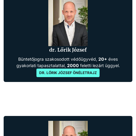
dr. Lőrik József
Büntetőjogra szakosodott védőügyvéd,
20+
éves
gyakorlati tapasztalattal,
2000
feletti lezárt üggyel.
DR. LŐRIK JÓZSEF ÖNÉLETRAJZ