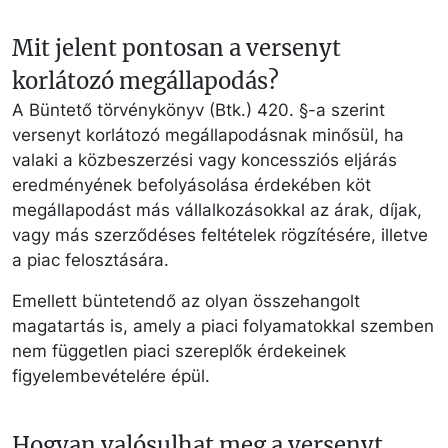
Mit jelent pontosan a versenyt
korlátozó megállapodás?
A Büntető törvénykönyv (Btk.) 420. §-a szerint
versenyt korlátozó megállapodásnak minősül, ha
valaki a közbeszerzési vagy koncessziós eljárás
eredményének befolyásolása érdekében köt
megállapodást más vállalkozásokkal az árak, díjak,
vagy más szerződéses feltételek rögzítésére, illetve
a piac felosztására.
Emellett büntetendő az olyan összehangolt
magatartás is, amely a piaci folyamatokkal szemben
nem független piaci szereplők érdekeinek
figyelembevételére épül.
Hogyan valósulhat meg a versenyt