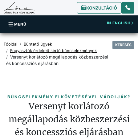
KONZULTÁCIÓ
IN ENGLISH
MENÜ
Főoldal
Büntető ügyek
KERESÉS
Fogyasztók érdekeit sértő bűncselekmények
Versenyt korlátozó megállapodás közbeszerzési
és koncessziós eljárásban
BŰNCSELEKMÉNY ELKÖVETÉSÉVEL VÁDOLJÁK?
Versenyt korlátozó
megállapodás közbeszerzési
és koncessziós eljárásban