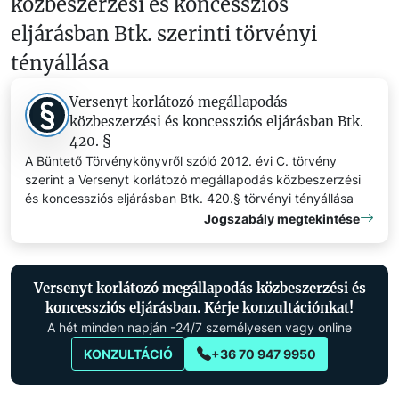
közbeszerzési és koncessziós
eljárásban Btk. szerinti törvényi
tényállása
Versenyt korlátozó megállapodás
közbeszerzési és koncessziós eljárásban Btk.
420. §
A Büntető Törvénykönyvről szóló 2012. évi C. törvény
szerint a Versenyt korlátozó megállapodás közbeszerzési
és koncessziós eljárásban Btk. 420.§ törvényi tényállása
Jogszabály megtekintése
Versenyt korlátozó megállapodás közbeszerzési és
koncessziós eljárásban. Kérje konzultációnkat!
A hét minden napján -24/7 személyesen vagy online
KONZULTÁCIÓ
+36 70 947 9950