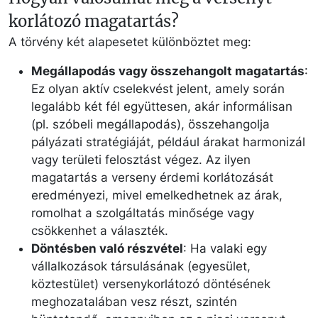
korlátozó magatartás?
A törvény két alapesetet különböztet meg:
Megállapodás vagy összehangolt magatartás
:
Ez olyan aktív cselekvést jelent, amely során
legalább két fél együttesen, akár informálisan
(pl. szóbeli megállapodás), összehangolja
pályázati stratégiáját, például árakat harmonizál
vagy területi felosztást végez. Az ilyen
magatartás a verseny érdemi korlátozását
eredményezi, mivel emelkedhetnek az árak,
romolhat a szolgáltatás minősége vagy
csökkenhet a választék.
Döntésben való részvétel
: Ha valaki egy
vállalkozások társulásának (egyesület,
köztestület) versenykorlátozó döntésének
meghozatalában vesz részt, szintén