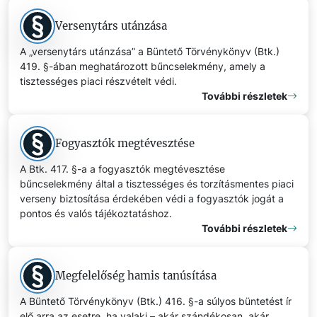
Versenytárs utánzása
A „versenytárs utánzása” a Büntető Törvénykönyv (Btk.)
419. §-ában meghatározott bűncselekmény, amely a
tisztességes piaci részvételt védi.
További részletek
Fogyasztók megtévesztése
A Btk. 417. §-a a fogyasztók megtévesztése
bűncselekmény által a tisztességes és torzításmentes piaci
verseny biztosítása érdekében védi a fogyasztók jogát a
pontos és valós tájékoztatáshoz.
További részletek
Megfelelőség hamis tanúsítása
A Büntető Törvénykönyv (Btk.) 416. §-a súlyos büntetést ír
elő arra az esetre, ha valaki – akár szándékosan, akár