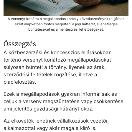
A versenyt korlátozó megállapodás komoly következményekkel járhat,
ezért alapvetően fontos megérteni a jogi hátterét, a lehetséges
büntetéseket és a mentesülési lehetőségeket.
Összegzés
A közbeszerzési és koncessziós eljárásokban
történő versenyt korlátozó megállapodásokat
súlyosan bünteti a törvény. Ilyenek az árak,
szerződési feltételek rögzítése, illetve a
piacfelosztás.
Ezek a megállapodások gyakran informálisak és
céljuk a verseny megszüntetése vagy csökkentése,
ami jelentős gazdasági hátrányt okoz.
Az elkövetők lehetnek vállalkozások vezetői,
alkalmazottai vagy akár maga a kiíró is.