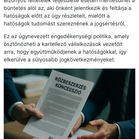
Bizonyos feltételek teljesülése esetén mentesülhet a
büntetés alól az, aki önként jelentkezik és feltárja a
hatóságok előtt az ügy részleteit, mielőtt a
hatóságok tudomást szereznének a jogsértésről.
Ez az úgynevezett engedékenységi politika, amely
ösztönözheti a kartellező vállalkozások vezetőit
arra, hogy együttműködjenek a hatóságokkal, így
elkerülve a súlyosabb jogkövetkezményeket.