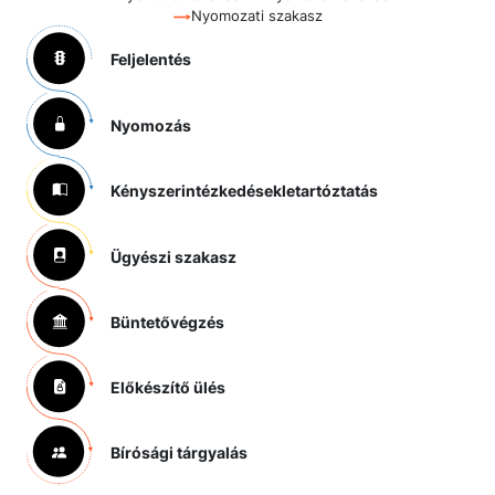
Nyomozati szakasz
Feljelentés
Nyomozás
Kényszerintézkedések
letartóztatás
Ügyészi szakasz
Büntetővégzés
Előkészítő ülés
Bírósági tárgyalás