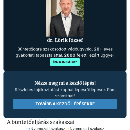
dr. Lőrik József
Büntetőjogra szakosodott védőügyvéd,
20+
éves
gyakorlati tapasztalattal,
2000
feletti lezárt üggyel.
ÍRNA INKÁBB?
Nézze meg mi a kezdő lépés!
Részletes tájékoztatást kaphat lépésről lépésre. Rám
számíthat!
TOVÁBB A KEZDŐ LÉPÉSEKRE
A büntetőeljárás szakaszai
Nyomozati szakasz
Nyomozati szakasz