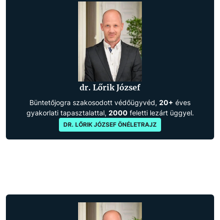
dr. Lőrik József
Büntetőjogra szakosodott védőügyvéd,
20+
éves
gyakorlati tapasztalattal,
2000
feletti lezárt üggyel.
DR. LŐRIK JÓZSEF ÖNÉLETRAJZ