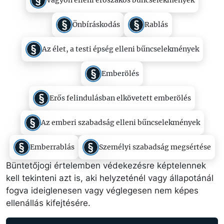
Vagyon elleni erőszakos bűncselekmények
Önbíráskodás
Rablás
Az élet, a testi épség elleni bűncselekmények
Emberölés
Erős felindulásban elkövetett emberölés
Az emberi szabadság elleni bűncselekmények
Emberrablás
Személyi szabadság megsértése
Büntetőjogi értelemben védekezésre képtelennek
kell tekinteni azt is, aki helyzeténél vagy állapotánál
fogva ideiglenesen vagy véglegesen nem képes
ellenállás kifejtésére.