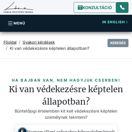
KONZULTÁCIÓ
IN ENGLISH
MENÜ
Főoldal
Gyakori kérdések
KERESÉS
Ki van védekezésre képtelen állapotban?
HA BAJBAN VAN, NEM HAGYJUK CSERBEN!
Ki van védekezésre képtelen
állapotban?
Büntetőjogi értelemben kit kell védekezésre képtelen
személynek tekinteni?