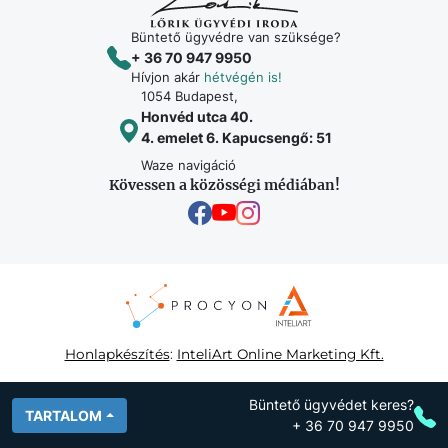
Büntető ügyvédre van szüksége?
+ 36 70 947 9950
Hívjon akár
hétvégén is!
1054 Budapest,
Honvéd utca 40.
4. emelet 6. Kapucsengő: 51
Waze navigáció
Kövessen a közösségi médiában!
Honlapkészítés
:
InteliArt Online Marketing Kft.
©
Minden jog fenntartva 2026
Büntető ügyvédet keres?
TARTALOM
+ 36 70 947 9950