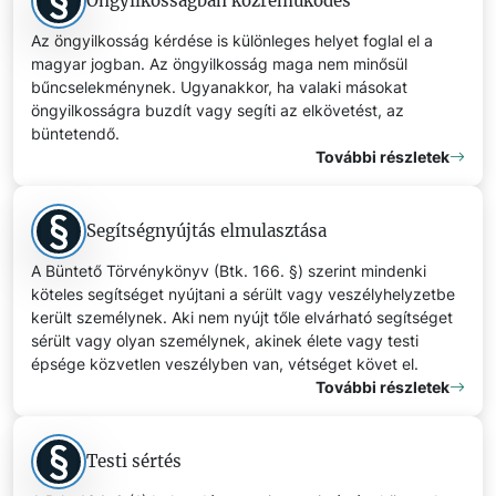
Öngyilkosságban közreműködés
Az öngyilkosság kérdése is különleges helyet foglal el a
magyar jogban. Az öngyilkosság maga nem minősül
bűncselekménynek. Ugyanakkor, ha valaki másokat
öngyilkosságra buzdít vagy segíti az elkövetést, az
büntetendő.
További részletek
Segítségnyújtás elmulasztása
A Büntető Törvénykönyv (Btk. 166. §) szerint mindenki
köteles segítséget nyújtani a sérült vagy veszélyhelyzetbe
került személynek. Aki nem nyújt tőle elvárható segítséget
sérült vagy olyan személynek, akinek élete vagy testi
épsége közvetlen veszélyben van, vétséget követ el.
További részletek
Testi sértés