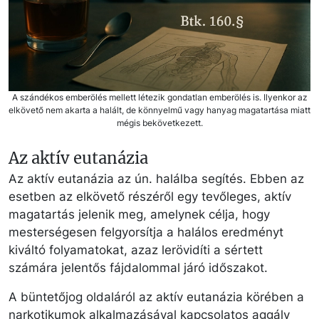
A szándékos emberölés mellett létezik gondatlan emberölés is. Ilyenkor az
elkövető nem akarta a halált, de könnyelmű vagy hanyag magatartása miatt
mégis bekövetkezett.
Az aktív eutanázia
Az aktív eutanázia az ún. halálba segítés. Ebben az
esetben az elkövető részéről egy tevőleges, aktív
magatartás jelenik meg, amelynek célja, hogy
mesterségesen felgyorsítja a halálos eredményt
kiváltó folyamatokat, azaz lerövidíti a sértett
számára jelentős fájdalommal járó időszakot.
A büntetőjog oldaláról az aktív eutanázia körében a
narkotikumok alkalmazásával kapcsolatos aggály