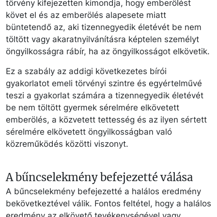
törvény kifejezetten kimondja, hogy emberölést
követ el és az emberölés alapesete miatt
büntetendő az, aki tizennegyedik életévét be nem
töltött vagy akaratnyilvánításra képtelen személyt
öngyilkosságra rábír, ha az öngyilkosságot elkövetik.
Ez a szabály az addigi következetes bírói
gyakorlatot emeli törvényi szintre és egyértelművé
teszi a gyakorlat számára a tizennegyedik életévét
be nem töltött gyermek sérelmére elkövetett
emberölés, a közvetett tettesség és az ilyen sértett
sérelmére elkövetett öngyilkosságban való
közreműködés közötti viszonyt.
A bűncselekmény befejezetté válása
A bűncselekmény befejezetté a halálos eredmény
bekövetkeztével válik. Fontos feltétel, hogy a halálos
eredmény az elkövető tevékenységével vagy