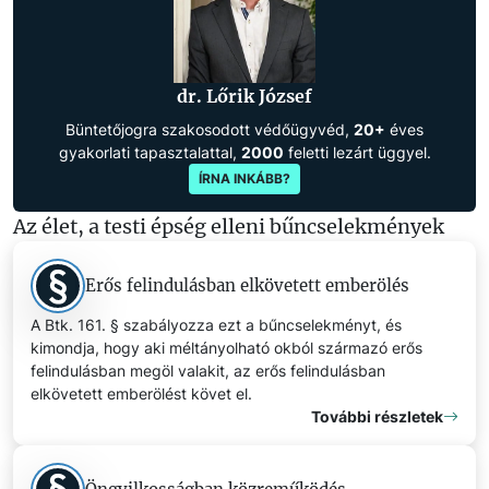
dr. Lőrik József
Büntetőjogra szakosodott védőügyvéd,
20+
éves
gyakorlati tapasztalattal,
2000
feletti lezárt üggyel.
ÍRNA INKÁBB?
Az élet, a testi épség elleni bűncselekmények
Erős felindulásban elkövetett emberölés
A Btk. 161. § szabályozza ezt a bűncselekményt, és
kimondja, hogy aki méltányolható okból származó erős
felindulásban megöl valakit, az erős felindulásban
elkövetett emberölést követ el.
További részletek