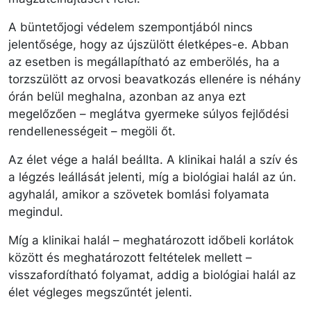
A büntetőjogi védelem szempontjából nincs
jelentősége, hogy az újszülött életképes-e. Abban
az esetben is megállapítható az emberölés, ha a
torzszülött az orvosi beavatkozás ellenére is néhány
órán belül meghalna, azonban az anya ezt
megelőzően – meglátva gyermeke súlyos fejlődési
rendellenességeit – megöli őt.
Az élet vége a halál beállta. A klinikai halál a szív és
a légzés leállását jelenti, míg a biológiai halál az ún.
agyhalál, amikor a szövetek bomlási folyamata
megindul.
Míg a klinikai halál – meghatározott időbeli korlátok
között és meghatározott feltételek mellett –
visszafordítható folyamat, addig a biológiai halál az
élet végleges megszűntét jelenti.