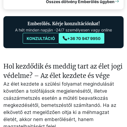
Összes dötvény Emberölés ügyben
Emberölés. Kérje konzultációnkat!
A hét minden napján -24/7 személyesen vagy online
KONZULTÁCIÓ
+36 70 947 9950
Hol kezdődik és meddig tart az élet jogi
védelme? – Az élet kezdete és vége
Az élet kezdete a szülési folyamat megindulását
követően a tolófájások megjelenésétől, illetve
császármetszés esetén a műtéti beavatkozás
megkezdésétől, bemetszéstől számítandó. Ha az
elkövető ezt megelőzően oltja ki a méhmagzat
életét, akkor nem emberölésért, hanem
magzatelhajtásért felel.