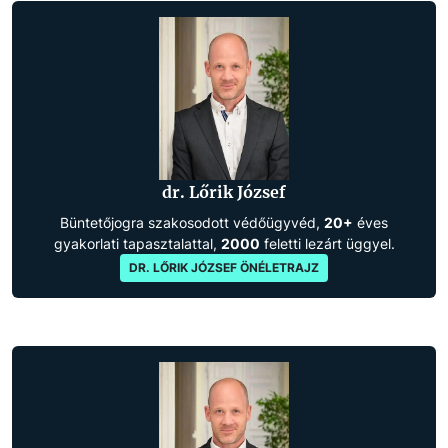
dr. Lőrik József
Büntetőjogra szakosodott védőügyvéd,
20+
éves
gyakorlati tapasztalattal,
2000
feletti lezárt üggyel.
DR. LŐRIK JÓZSEF ÖNÉLETRAJZ