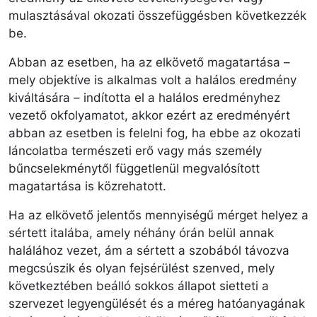
mulasztásával okozati összefüggésben következzék
be.
Abban az esetben, ha az elkövető magatartása –
mely objektíve is alkalmas volt a halálos eredmény
kiváltására – indította el a halálos eredményhez
vezető okfolyamatot, akkor ezért az eredményért
abban az esetben is felelni fog, ha ebbe az okozati
láncolatba természeti erő vagy más személy
bűncselekménytől függetlenül megvalósított
magatartása is közrehatott.
Ha az elkövető jelentős mennyiségű mérget helyez a
sértett italába, amely néhány órán belül annak
halálához vezet, ám a sértett a szobából távozva
megcsúszik és olyan fejsérülést szenved, mely
következtében beálló sokkos állapot sietteti a
szervezet legyengülését és a méreg hatóanyagának