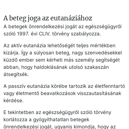
A beteg joga az eutanáziához
A betegek önrendelkezési jogát az egészségügyről
szóló 1997. évi CLIV. törvény szabályozza.
Az aktív eutanázia lehetőségét teljes mértékben
kizárja. Így a súlyosan beteg, nagy szenvedésekkel
küzdő ember sem kérheti más személy segítségét
abban, hogy haldoklásának utolsó szakaszán
átsegítsék.
A passzív eutanázia körébe tartozik az életfenntartó
vagy életmentő beavatkozások visszautasításának
kérdése.
E tekintetben az egészségügyről szóló törvény
korlátozza a gyógyíthatatlan betegek
önrendelkezési jogát, ugyanis kimondja, hogy az