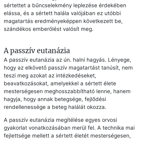
sértettet a bűncselekmény leplezése érdekében
elássa, és a sértett halála valójában ez utóbbi
magatartás eredményeképpen következett be,
szándékos emberölést valósít meg.
A passzív eutanázia
A passzív eutanázia az ún. halni hagyás. Lényege,
hogy az elkövető passzív magatartást tanúsít, nem
teszi meg azokat az intézkedéseket,
beavatkozásokat, amelyekkel a sértett élete
mesterségesen meghosszabbítható lenne, hanem
hagyja, hogy annak betegsége, fejlődési
rendellenessége a beteg halálát okozza.
A passzív eutanázia megítélése egyes orvosi
gyakorlat vonatkozásában merül fel. A technika mai
fejlettsége mellett a sértett életét mesterségesen,