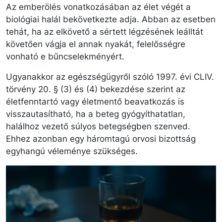
Az emberölés vonatkozásában az élet végét a
biológiai halál bekövetkezte adja. Abban az esetben
tehát, ha az elkövető a sértett légzésének leálltát
követően vágja el annak nyakát, felelősségre
vonható e bűncselekményért.
Ugyanakkor az egészségügyről szóló 1997. évi CLIV.
törvény 20. § (3) és (4) bekezdése szerint az
életfenntartó vagy életmentő beavatkozás is
visszautasítható, ha a beteg gyógyíthatatlan,
halálhoz vezető súlyos betegségben szenved.
Ehhez azonban egy háromtagú orvosi bizottság
egyhangú véleménye szükséges.