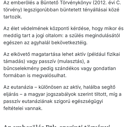
Az emberölés a Büntető Törvénykönyv (2012. évi C.
törvény) legszigorúbban büntetett tényállásai közé
tartozik.
Az élet védelmének központi kérdése, hogy mikor és
meddig tart a jogi oltalom: a szülés megindulásától
egészen az agyhalál bekövetkeztéig.
Az elkövető magatartása lehet aktív (például fizikai
támadás) vagy passzív (mulasztás), a
bűncselekmény pedig szándékos vagy gondatlan
formában is megvalósulhat.
Az eutanázia – különösen az aktív, halálba segítő
eljárás – a magyar jogszabályok szerint tiltott, míg a
passzív eutanáziának szigorú egészségügyi
feltételei vannak.