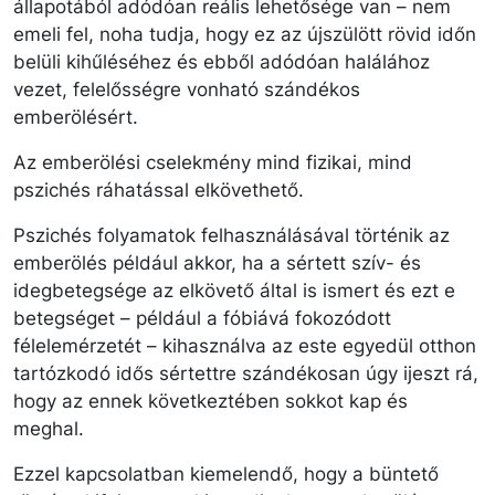
állapotából adódóan reális lehetősége van – nem
emeli fel, noha tudja, hogy ez az újszülött rövid időn
belüli kihűléséhez és ebből adódóan halálához
vezet, felelősségre vonható szándékos
emberölésért.
Az emberölési cselekmény mind fizikai, mind
pszichés ráhatással elkövethető.
Pszichés folyamatok felhasználásával történik az
emberölés például akkor, ha a sértett szív- és
idegbetegsége az elkövető által is ismert és ezt e
betegséget – például a fóbiává fokozódott
félelemérzetét – kihasználva az este egyedül otthon
tartózkodó idős sértettre szándékosan úgy ijeszt rá,
hogy az ennek következtében sokkot kap és
meghal.
Ezzel kapcsolatban kiemelendő, hogy a büntető