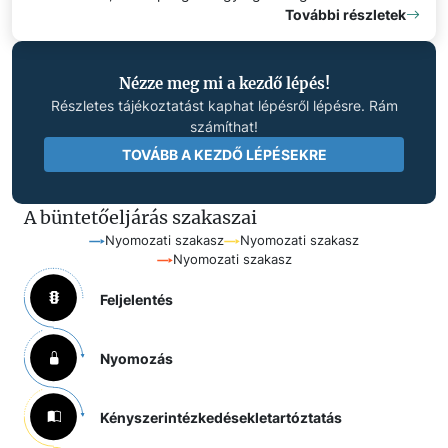
További részletek
Nézze meg mi a kezdő lépés!
Részletes tájékoztatást kaphat lépésről lépésre. Rám
számíthat!
TOVÁBB A KEZDŐ LÉPÉSEKRE
A büntetőeljárás szakaszai
Nyomozati szakasz
Nyomozati szakasz
Nyomozati szakasz
Feljelentés
Nyomozás
Kényszerintézkedések
letartóztatás