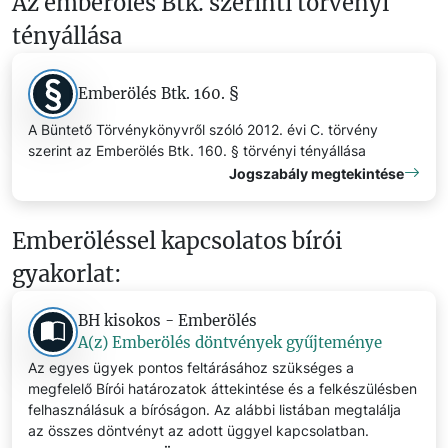
Az emberölés Btk. szerinti törvényi
tényállása
Emberölés Btk. 160. §
A Büntető Törvénykönyvről szóló 2012. évi C. törvény
szerint az Emberölés Btk. 160. § törvényi tényállása
Jogszabály megtekintése
Emberöléssel kapcsolatos bírói
gyakorlat:
BH kisokos - Emberölés
A(z) Emberölés döntvények gyűjteménye
Az egyes ügyek pontos feltárásához szükséges a
megfelelő Bírói határozatok áttekintése és a felkészülésben
felhasználásuk a bíróságon. Az alábbi listában megtalálja
az összes döntvényt az adott üggyel kapcsolatban.