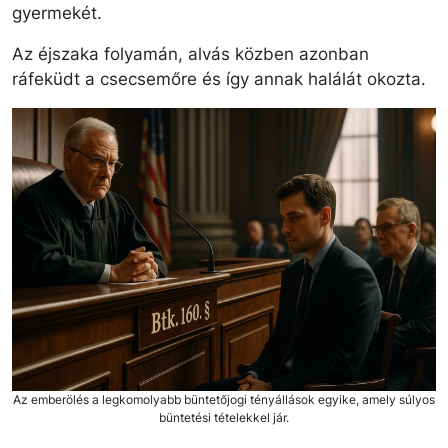
gyermekét.
Az éjszaka folyamán, alvás közben azonban
ráfeküdt a csecsemőre és így annak halálát okozta.
Az emberölés a legkomolyabb büntetőjogi tényállások egyike, amely súlyos
büntetési tételekkel jár.