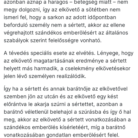
azonban aznap a haragos – betegség miatt – nem
megy dolgozni, így az elkövető a sötétben nem
ismeri fel, hogy a sarkon az adott időpontban
beforduló személy nem a sértett, akkor az ellene
végrehajtott szándékos emberölésért az általános
szabályok szerint felelősségre vonható.
A tévedés speciális esete az elvétés. Lényege, hogy
az elkövető magatartásának eredménye a sértett
helyett más harmadik, a cselekmény elkövetésekor
jelen lévő személyen realizálódik.
Így ha a sértett és annak barátnője az elkövetővel
szemben jön az utcán és az elkövető egy kést
előrántva le akarja szúrni a sértettet, azonban a
barátnő véletlenül belehajol a szúrásba és így ő hal
meg, akkor az elkövető a sértett vonatkozásában a
szándékos emberölés kísérletéért, míg a barátnő
vonatkozásában gondatlan emberölésért felel.