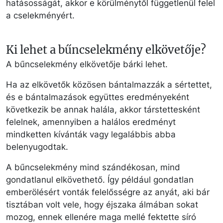
hatásosságát, akkor e körülménytől függetlenül felel
a cselekményért.
Ki lehet a bűncselekmény elkövetője?
A bűncselekmény elkövetője bárki lehet.
Ha az elkövetők közösen bántalmazzák a sértettet,
és e bántalmazások együttes eredményeként
következik be annak halála, akkor társtettesként
felelnek, amennyiben a halálos eredményt
mindketten kívánták vagy legalábbis abba
belenyugodtak.
A bűncselekmény mind szándékosan, mind
gondatlanul elkövethető. Így például gondatlan
emberölésért vonták felelősségre az anyát, aki bár
tisztában volt vele, hogy éjszaka álmában sokat
mozog, ennek ellenére maga mellé fektette síró