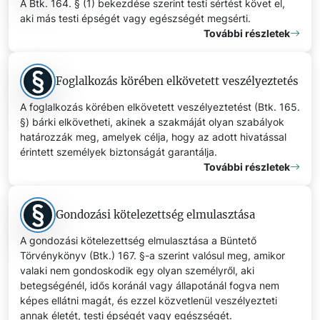
A Btk. 164. § (1) bekezdése szerint testi sértést követ el,
aki más testi épségét vagy egészségét megsérti.
További részletek
Foglalkozás körében elkövetett veszélyeztetés
A foglalkozás körében elkövetett veszélyeztetést (Btk. 165.
§) bárki elkövetheti, akinek a szakmáját olyan szabályok
határozzák meg, amelyek célja, hogy az adott hivatással
érintett személyek biztonságát garantálja.
További részletek
Gondozási kötelezettség elmulasztása
A gondozási kötelezettség elmulasztása a Büntető
Törvénykönyv (Btk.) 167. §-a szerint valósul meg, amikor
valaki nem gondoskodik egy olyan személyről, aki
betegségénél, idős koránál vagy állapotánál fogva nem
képes ellátni magát, és ezzel közvetlenül veszélyezteti
annak életét, testi épségét vagy egészségét.