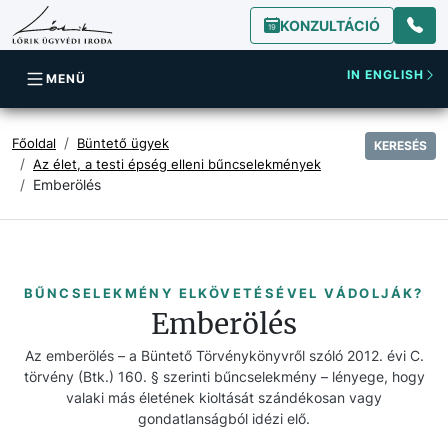
KONZULTÁCIÓ
IN ENGLISH
MENÜ
Főoldal
Büntető ügyek
KERESÉS
Az élet, a testi épség elleni bűncselekmények
Emberölés
BŰNCSELEKMÉNY ELKÖVETÉSÉVEL VÁDOLJÁK?
Emberölés
Az emberölés – a Büntető Törvénykönyvről szóló 2012. évi C.
törvény (Btk.) 160. § szerinti bűncselekmény – lényege, hogy
valaki más életének kioltását szándékosan vagy
gondatlanságból idézi elő.