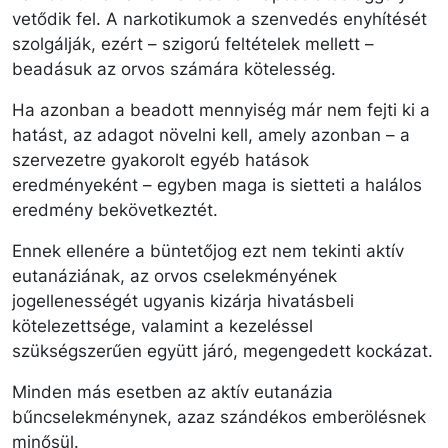
vetődik fel. A narkotikumok a szenvedés enyhítését
szolgálják, ezért – szigorú feltételek mellett –
beadásuk az orvos számára kötelesség.
Ha azonban a beadott mennyiség már nem fejti ki a
hatást, az adagot növelni kell, amely azonban – a
szervezetre gyakorolt egyéb hatások
eredményeként – egyben maga is sietteti a halálos
eredmény bekövetkeztét.
Ennek ellenére a büntetőjog ezt nem tekinti aktív
eutanáziának, az orvos cselekményének
jogellenességét ugyanis kizárja hivatásbeli
kötelezettsége, valamint a kezeléssel
szükségszerűen együtt járó, megengedett kockázat.
Minden más esetben az aktív eutanázia
bűncselekménynek, azaz szándékos emberölésnek
minősül.