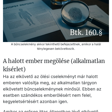
A bűncselekmény akkor tekinthető befejezettnek, amikor a halál
ténylegesen bekövetkezik.
A halott ember megölése (alkalmatlan
kísérlet)
Ha az elkövető az ölési cselekményt már halott
emberen valósítja meg, az alkalmatlan tárgyon
elkövetett bűncselekménynek minősül. Ebben az
esetben szándékos emberölésért nem felel,
kegyeletsértésért azonban igen.
Amikor az erősen ittas állapotban lévő elkövető