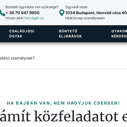
Büntető ügyvédre van szüksége?
Ügyvédi iroda
+ 36 70 947 9950
1054 Budapest, Honvéd utca 40.
Hívjon akár
hétvégén is!
Hétköznap személyesen
CSALÁDJOGI
BÜNTETŐ
GYAKOR
ÜGYEK
ELJÁRÁSOK
KÉRDÉS
 ellátó személynek?
HA BAJBAN VAN, NEM HAGYJUK CSERBEN!
zámít közfeladatot e