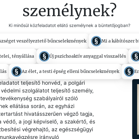
személynek?
Ki minősül közfeladatot ellátó személynek a büntetőjogban?
észséget veszélyeztető bűncselekmények
Mi a kábítószer b
elei, tényállása
Új pszichoaktív anyaggal visszaélés
lás
Az élet, a testi épség elleni bűncselekmények
E
eladatot teljesítő honvéd, a polgári
védelmi szolgálatot teljesítő személy,
i tevékenység szabályairól szóló
ek ellátása során, az egyházi
zertartást hivatásszerűen végző tagja,
 védő, a jogi képviselő, a szakértő, és
besítési végrehajtó, az egészségügyi
 munkavégzésre irányuló