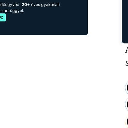
védőügyvéd,
20+
éves gyakorlati
lezárt üggyel.
JZ