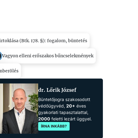
irtoklása (Btk. 178. §): fogalom, büntetés
Vagyon elleni erőszakos bűncselekmények
mberölés
dr. Lőrik József
Büntetőjogra szakosodott
védőügyvéd,
20+
éves
gyakorlati tapasztalattal,
2000
feletti lezárt üggyel.
ÍRNA INKÁBB?