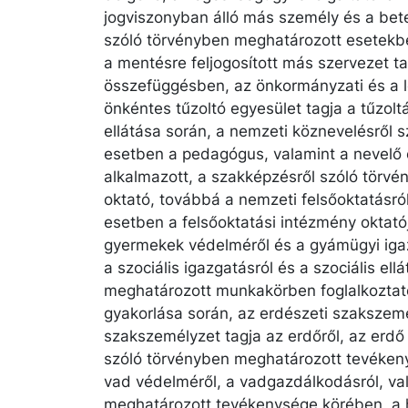
jogviszonyban álló más személy és a bet
szóló törvényben meghatározott esetekbe
a mentésre feljogosított más szervezet ta
összefüggésben, az önkormányzati és a lé
önkéntes tűzoltó egyesület tagja a tűzolt
ellátása során, a nemzeti köznevelésről 
esetben a pedagógus, valamint a nevelő 
alkalmazott, a szakképzésről szóló törv
oktató, továbbá a nemzeti felsőoktatásr
esetben a felsőoktatási intézmény oktató
gyermekek védelméről és a gyámügyi igaz
a szociális igazgatásról és a szociális el
meghatározott munkakörben foglalkoztat
gyakorlása során, az erdészeti szakszemé
szakszemélyzet tagja az erdőről, az erd
szóló törvényben meghatározott tevéken
vad védelméről, a vadgazdálkodásról, va
meghatározott tevékenysége körében, a h