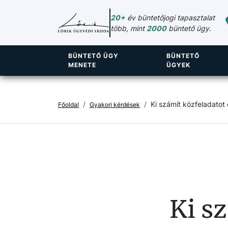
20+
év büntetőjogi tapasztalat
több, mint
2000
büntető ügy.
BÜNTETŐ ÜGY
BÜNTETŐ
MENETE
ÜGYEK
Ki számít közfeladatot
Főoldal
Gyakori kérdések
Ki s