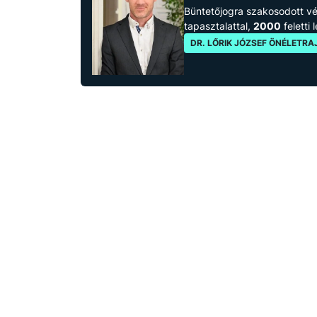
Büntetőjogra szakosodott 
tapasztalattal,
2000
feletti 
DR. LŐRIK JÓZSEF ÖNÉLETRA