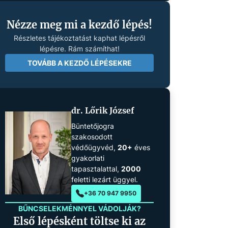
Nézze meg mi a kezdő lépés!
Részletes tájékoztatást kaphat lépésről
lépésre. Rám számíthat!
TOVÁBB A KEZDŐ LÉPÉSEKRE
dr. Lőrik József
Büntetőjogra
szakosodott
védőügyvéd,
20+
éves
gyakorlati
tapasztalattal,
2000
feletti lezárt üggyel.
+36 70 947 9950
BŰNCSELEKMÉNNYEL VÁDOLJÁK?
Első lépésként töltse ki az