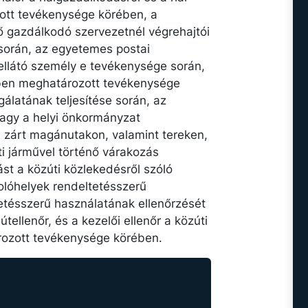
ott tevékenysége körében, a
 gazdálkodó szervezetnél végrehajtói
 során, az egyetemes postai
 ellátó személy e tevékenysége során,
yben meghatározott tevékenysége
gálatának teljesítése során, az
vagy a helyi önkormányzat
m zárt magánutakon, valamint tereken,
i járművel történő várakozás
ást a közúti közlekedésről szóló
kolóhelyek rendeltetésszerű
etésszerű használatának ellenőrzését
ellenőr, és a kezelői ellenőr a közúti
rozott tevékenysége körében.