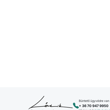
Büntető ügyvédre van
+ 36 70 947 9950