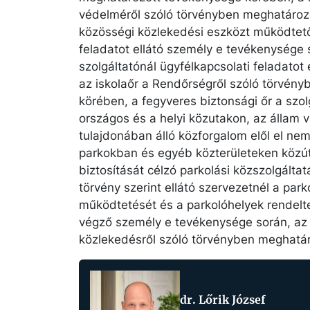
védelméről szóló törvényben meghatároz
közösségi közlekedési eszközt működtető
feladatot ellátó személy e tevékenysége
szolgáltatónál ügyfélkapcsolati feladatot
az iskolaőr a Rendőrségről szóló törvén
körében, a fegyveres biztonsági őr a szol
országos és a helyi közutakon, az állam 
tulajdonában álló közforgalom elől el ne
parkokban és egyéb közterületeken közút
biztosítását célzó parkolási közszolgáltat
törvény szerint ellátó szervezetnél a par
működtetését és a parkolóhelyek rendelt
végző személy e tevékenysége során, az út
közlekedésről szóló törvényben meghatá
dr. Lőrik József