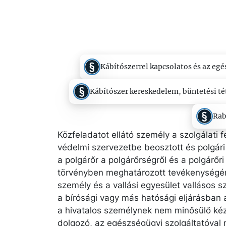
Kábítószerrel kapcsolatos és az eg
Kábítószer kereskedelem, büntetési tét
Rab
Közfeladatot ellátó személy a szolgálati f
védelmi szervezetbe beosztott és polgári 
a polgárőr a polgárőrségről és a polgárőr
törvényben meghatározott tevékenységén
személy és a vallási egyesület vallásos s
a bírósági vagy más hatósági eljárásban a
a hivatalos személynek nem minősülő kéz
dolgozó, az egészségügyi szolgáltatóval