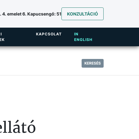
 4. emelet 6. Kapucsengő: 51
KONZULTÁCIÓ
I
KAPCSOLAT
IN
EK
ENGLISH
KERESÉS
llátó