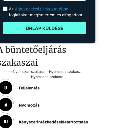
Az
Adatkezelési tájékoztatóban
foglaltakat megismertem és elfogadom.
ŰRLAP KÜLDÉSE
A büntetőeljárás
szakaszai
Nyomozati szakasz
Nyomozati szakasz
Nyomozati szakasz
Feljelentés
Nyomozás
Kényszerintézkedések
letartóztatás