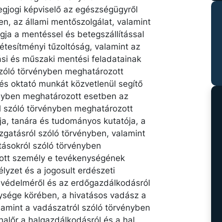
egjogi képviselő az egészségügyről
n, az állami mentőszolgálat, valamint
gja a mentéssel és betegszállítással
tesítményi tűzoltóság, valamint az
ási és műszaki mentési feladatainak
szóló törvényben meghatározott
és oktató munkát közvetlenül segítő
ényben meghatározott esetben az
ól szóló törvényben meghatározott
ja, tanára és tudományos kutatója, a
gatásról szóló törvényben, valamint
látásokról szóló törvényben
ott személy e tevékenységének
lyzet és a jogosult erdészeti
ő védelméről és az erdőgazdálkodásról
ysége körében, a hivatásos vadász a
lamint a vadászatról szóló törvényben
alőr a halgazdálkodásról és a hal