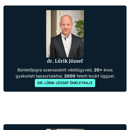
dr. Lőrik József
Büntetőjogra szakosodott védőügyvéd,
20+
éves
gyakorlati tapasztalattal,
2000
feletti lezárt üggyel.
DR. LŐRIK JÓZSEF ÖNÉLETRAJZ