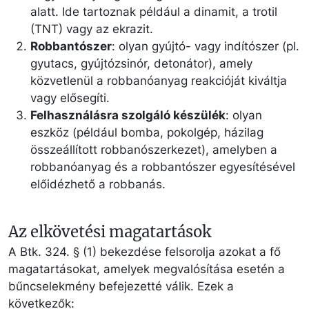
alatt. Ide tartoznak például a dinamit, a trotil
(TNT) vagy az ekrazit.
Robbantószer
: olyan gyújtó- vagy indítószer (pl.
gyutacs, gyújtózsinór, detonátor), amely
közvetlenül a robbanóanyag reakcióját kiváltja
vagy elősegíti.
Felhasználásra szolgáló készülék
: olyan
eszköz (például bomba, pokolgép, házilag
összeállított robbanószerkezet), amelyben a
robbanóanyag és a robbantószer egyesítésével
előidézhető a robbanás.
Az elkövetési magatartások
A Btk. 324. § (1) bekezdése felsorolja azokat a fő
magatartásokat, amelyek megvalósítása esetén a
bűncselekmény befejezetté válik. Ezek a
következők: