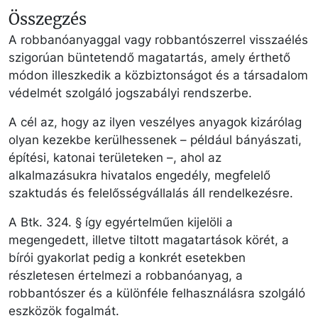
Összegzés
A robbanóanyaggal vagy robbantószerrel visszaélés
szigorúan büntetendő magatartás, amely érthető
módon illeszkedik a közbiztonságot és a társadalom
védelmét szolgáló jogszabályi rendszerbe.
A cél az, hogy az ilyen veszélyes anyagok kizárólag
olyan kezekbe kerülhessenek – például bányászati,
építési, katonai területeken –, ahol az
alkalmazásukra hivatalos engedély, megfelelő
szaktudás és felelősségvállalás áll rendelkezésre.
A Btk. 324. § így egyértelműen kijelöli a
megengedett, illetve tiltott magatartások körét, a
bírói gyakorlat pedig a konkrét esetekben
részletesen értelmezi a robbanóanyag, a
robbantószer és a különféle felhasználásra szolgáló
eszközök fogalmát.