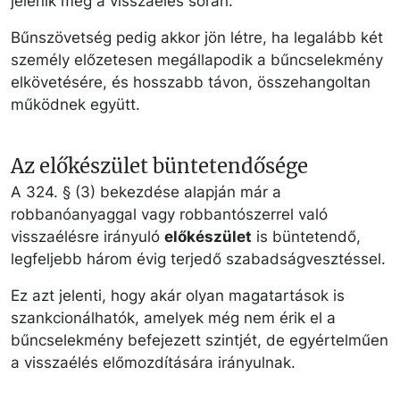
jelenik meg a visszaélés során.
Bűnszövetség pedig akkor jön létre, ha legalább két
személy előzetesen megállapodik a bűncselekmény
elkövetésére, és hosszabb távon, összehangoltan
működnek együtt.
Az előkészület büntetendősége
A 324. § (3) bekezdése alapján már a
robbanóanyaggal vagy robbantószerrel való
visszaélésre irányuló
előkészület
is büntetendő,
legfeljebb három évig terjedő szabadságvesztéssel.
Ez azt jelenti, hogy akár olyan magatartások is
szankcionálhatók, amelyek még nem érik el a
bűncselekmény befejezett szintjét, de egyértelműen
a visszaélés előmozdítására irányulnak.