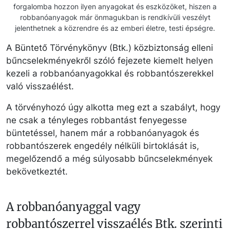
forgalomba hozzon ilyen anyagokat és eszközöket, hiszen a
robbanóanyagok már önmagukban is rendkívüli veszélyt
jelenthetnek a közrendre és az emberi életre, testi épségre.
A Büntető Törvénykönyv (Btk.) közbiztonság elleni
bűncselekményekről szóló fejezete kiemelt helyen
kezeli a robbanóanyagokkal és robbantószerekkel
való visszaélést.
A törvényhozó úgy alkotta meg ezt a szabályt, hogy
ne csak a tényleges robbantást fenyegesse
büntetéssel, hanem már a robbanóanyagok és
robbantószerek engedély nélküli birtoklását is,
megelőzendő a még súlyosabb bűncselekmények
bekövetkeztét.
A robbanóanyaggal vagy
robbantószerrel visszaélés Btk. szerinti