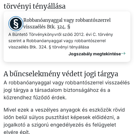
törvényi tényállása
Robbanóanyaggal vagy robbantószerrel
visszaélés Btk. 324. §
A Büntető Törvénykönyvről szóló 2012. évi C. törvény
szerint a Robbanóanyaggal vagy robbantószerrel
visszaélés Btk. 324. § törvényi tényállása
Jogszabály megtekintése
A bűncselekmény védett jogi tárgya
A robbanóanyaggal vagy robbantószerrel visszaélés
jogi tárgya a társadalom biztonságához és a
közrendhez fűződő érdek.
Mivel ezek a veszélyes anyagok és eszközök rövid
időn belül súlyos pusztítást képesek előidézni, a
jogalkotó a szigorú engedélyezés és felügyelet
elvére épít.