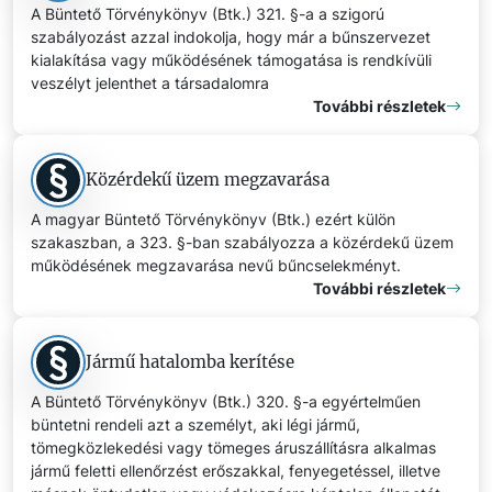
A Büntető Törvénykönyv (Btk.) 321. §-a a szigorú
szabályozást azzal indokolja, hogy már a bűnszervezet
kialakítása vagy működésének támogatása is rendkívüli
veszélyt jelenthet a társadalomra
További részletek
Közérdekű üzem megzavarása
A magyar Büntető Törvénykönyv (Btk.) ezért külön
szakaszban, a 323. §-ban szabályozza a közérdekű üzem
működésének megzavarása nevű bűncselekményt.
További részletek
Jármű hatalomba kerítése
A Büntető Törvénykönyv (Btk.) 320. §-a egyértelműen
büntetni rendeli azt a személyt, aki légi jármű,
tömegközlekedési vagy tömeges áruszállításra alkalmas
jármű feletti ellenőrzést erőszakkal, fenyegetéssel, illetve