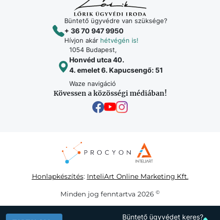
Büntető ügyvédre van szüksége?
+ 36 70 947 9950
Hívjon akár
hétvégén is!
1054 Budapest,
Honvéd utca 40.
4. emelet 6. Kapucsengő: 51
Waze navigáció
Kövessen a közösségi médiában!
Honlapkészítés
:
InteliArt Online Marketing Kft.
©
Minden jog fenntartva 2026
Büntető ügyvédet keres?