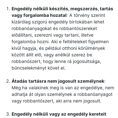
Engedély nélküli készítés, megszerzés, tartás
vagy forgalomba hozatal
: A törvény szerint
kizárólag szigorú engedély birtokában lehet
robbanóanyagokat és robbantószereket
előállítani, szerezni vagy tartani, illetve
forgalomba hozni. Aki e feltételeket figyelmen
kívül hagyja, és például otthoni körülmények
között állít elő, vagy anélkül szerez be
robbanószert, hogy lenne rá jogosultsága,
bűncselekményt követ el.
Átadás tartásra nem jogosult személynek
:
Még ha valakinek meg is van az engedélye, nem
adhatja át olyan személynek a robbanóanyagot
vagy robbantószert, aki arra nem jogosult.
Engedély nélküli vagy az engedély kereteit