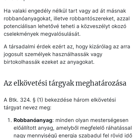
Ha valaki engedély nélkül tart vagy ad át másnak
robbanóanyagokat, illetve robbantószereket, azzal
potenciálisan lehetővé teheti a közveszélyt okozó
cselekmények megvalósulását.
A társadalmi érdek ezért az, hogy kizárólag az arra
jogosult személyek használhassák vagy
birtokolhassák ezeket az anyagokat.
Az elkövetési tárgyak meghatározása
A Btk. 324. § (1) bekezdése három elkövetési
tárgyat nevez meg:
Robbanóanyag
: minden olyan mesterségesen
előállított anyag, amelyből megfelelő ráhatással
nagy mennyiségű energia szabadul fel rövid idő