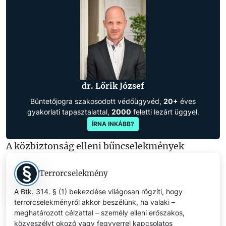
dr. Lőrik József
Büntetőjogra szakosodott védőügyvéd,
20+
éves
gyakorlati tapasztalattal,
2000
feletti lezárt üggyel.
ÍRNA INKÁBB?
A közbiztonság elleni bűncselekmények
Terrorcselekmény
A Btk. 314. § (1) bekezdése világosan rögzíti, hogy
terrorcselekményről akkor beszélünk, ha valaki –
meghatározott célzattal – személy elleni erőszakos,
közveszélyt okozó vagy fegyverrel kapcsolatos