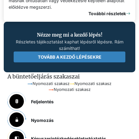
másnak öntudatlan vagy védekezésre képtelen állapotát
előidézve megszerzi.
További részletek
Nézze meg mi a kezdő lépés!
Részletes tájékoztatást kaphat lépésről lépésre. Rám
számíthat!
TOVÁBB A KEZDŐ LÉPÉSEKRE
A büntetőeljárás szakaszai
Nyomozati szakasz
Nyomozati szakasz
Nyomozati szakasz
Feljelentés
Nyomozás
Kényszerintézkedések
letartóztatás