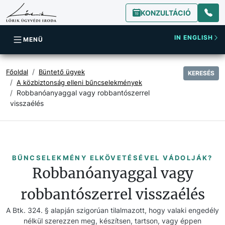
KONZULTÁCIÓ
IN ENGLISH
MENÜ
Főoldal
Büntető ügyek
KERESÉS
A közbiztonság elleni bűncselekmények
Robbanóanyaggal vagy robbantószerrel
visszaélés
BŰNCSELEKMÉNY ELKÖVETÉSÉVEL VÁDOLJÁK?
Robbanóanyaggal vagy
robbantószerrel visszaélés
A Btk. 324. § alapján szigorúan tilalmazott, hogy valaki engedély
nélkül szerezzen meg, készítsen, tartson, vagy éppen