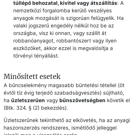
túllépő behozatal, kivitel vagy átszállítás
: A
nemzetközi forgalomba kerülő veszélyes
anyagok mozgását is szigorúan felügyelik. Ha
valaki jogszerű engedély nélkül hoz be az
országba, visz ki onnan, vagy szállít át
robbanóanyagot, robbantószert vagy ilyen
eszközöket, akkor ezzel is megvalósítja a
törvényi tényállást.
Minősített esetek
A bűncselekmény magasabb büntetési tétellel (öt
évtől tíz évig terjedő szabadságvesztés) sújtható,
ha
üzletszerűen
vagy
bűnszövetségben
követik el
(Btk. 324. § (2) bekezdés).
Üzletszerűnek tekinthető az elkövetés, ha az anyagi
haszonszerzés rendszeres, ismétlődő jelleggel