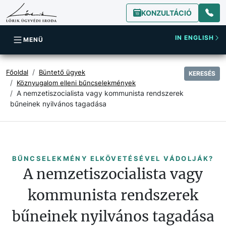
KONZULTÁCIÓ
IN ENGLISH
MENÜ
Főoldal
Büntető ügyek
KERESÉS
Köznyugalom elleni bűncselekmények
A nemzetiszocialista vagy kommunista rendszerek
bűneinek nyilvános tagadása
BŰNCSELEKMÉNY ELKÖVETÉSÉVEL VÁDOLJÁK?
A nemzetiszocialista vagy
kommunista rendszerek
bűneinek nyilvános tagadása