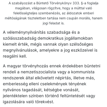
A szabályozást a Büntető Törvénykönyv 333. §-a foglalja
magában, világosan rögzítve, hogy a múlttal való
felelősségteljes szembenézés, az áldozatok emberi
méltóságának tiszteletben tartása nem csupán morális, hanem
jogi feladat is.
A véleménynyilvánítás szabadsága és a
szólásszabadság demokratikus jogállamokban
kiemelt érték, mégis vannak olyan szélsőséges
megnyilvánulások, amelyekre a jog eszközeivel is
reagálni kell.
A magyar törvényhozás ennek érdekében büntetni
rendeli a nemzetiszocialista vagy a kommunista
rendszerek által elkövetett népirtás, illetve más,
emberiesség elleni cselekmények tényének
nyilvános tagadását, kétségbe vonását,
jelentéktelen színben történő feltüntetését vagy
igazolására való törekvést.