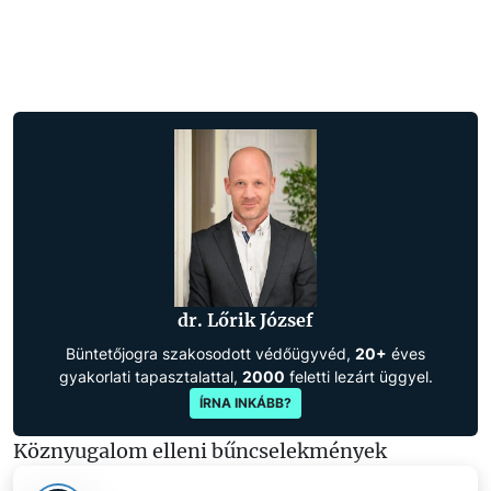
dr. Lőrik József
Büntetőjogra szakosodott védőügyvéd,
20+
éves
gyakorlati tapasztalattal,
2000
feletti lezárt üggyel.
ÍRNA INKÁBB?
Köznyugalom elleni bűncselekmények