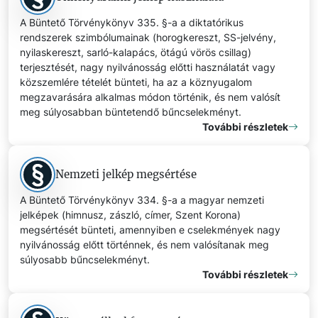
A Büntető Törvénykönyv 335. §-a a diktatórikus
rendszerek szimbólumainak (horogkereszt, SS-jelvény,
nyilaskereszt, sarló-kalapács, ötágú vörös csillag)
terjesztését, nagy nyilvánosság előtti használatát vagy
közszemlére tételét bünteti, ha az a köznyugalom
megzavarására alkalmas módon történik, és nem valósít
meg súlyosabban büntetendő bűncselekményt.
További részletek
Nemzeti jelkép megsértése
A Büntető Törvénykönyv 334. §-a a magyar nemzeti
jelképek (himnusz, zászló, címer, Szent Korona)
megsértését bünteti, amennyiben e cselekmények nagy
nyilvánosság előtt történnek, és nem valósítanak meg
súlyosabb bűncselekményt.
További részletek