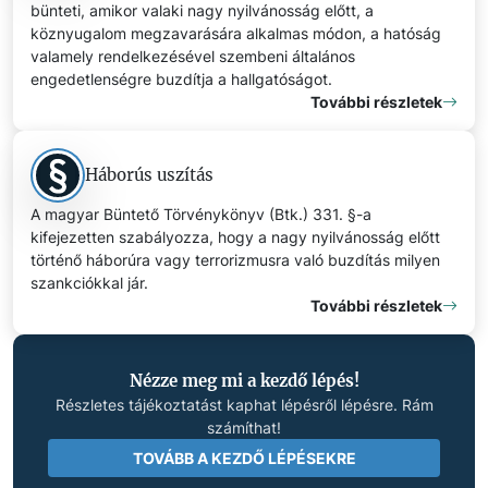
bünteti, amikor valaki nagy nyilvánosság előtt, a
köznyugalom megzavarására alkalmas módon, a hatóság
valamely rendelkezésével szembeni általános
engedetlenségre buzdítja a hallgatóságot.
További részletek
Háborús uszítás
A magyar Büntető Törvénykönyv (Btk.) 331. §-a
kifejezetten szabályozza, hogy a nagy nyilvánosság előtt
történő háborúra vagy terrorizmusra való buzdítás milyen
szankciókkal jár.
További részletek
Nézze meg mi a kezdő lépés!
Részletes tájékoztatást kaphat lépésről lépésre. Rám
számíthat!
TOVÁBB A KEZDŐ LÉPÉSEKRE