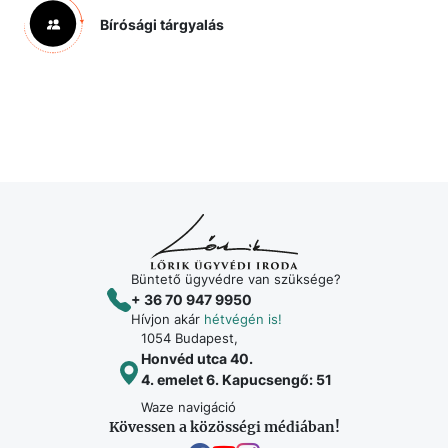
Bírósági tárgyalás
Büntető ügyvédre van szüksége?
+ 36 70 947 9950
Hívjon akár
hétvégén is!
1054 Budapest,
Honvéd utca 40.
4. emelet 6. Kapucsengő: 51
Waze navigáció
Kövessen a közösségi médiában!