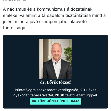
A nácizmus és a kommunizmus áldozatainak
emléke, valamint a társadalom tisztánlátása mind a
jelen, mind a jövő szempontjából alapvető
fontosságú.
dr. Lőrik József
Büntetőjogra szakosodott védőügyvéd,
20+
éves
gyakorlati tapasztalattal,
2000
feletti lezárt üggyel.
DR. LŐRIK JÓZSEF ÖNÉLETRAJZ