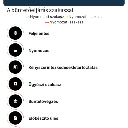
A büntetőeljárás szakaszai
Nyomozati szakasz
Nyomozati szakasz
Nyomozati szakasz
Feljelentés
Nyomozás
Kényszerintézkedések
letartóztatás
Ügyészi szakasz
Büntetővégzés
Előkészítő ülés