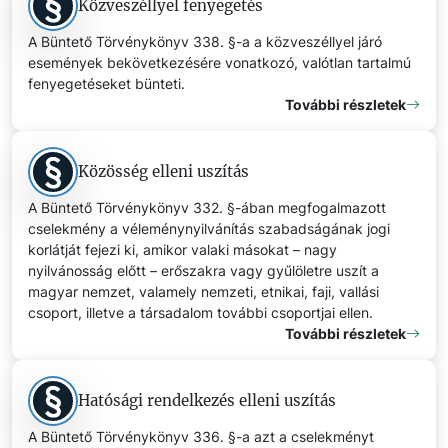
Közveszéllyel fenyegetés
A Büntető Törvénykönyv 338. §-a a közveszéllyel járó
események bekövetkezésére vonatkozó, valótlan tartalmú
fenyegetéseket bünteti.
További részletek
Közösség elleni uszítás
A Büntető Törvénykönyv 332. §-ában megfogalmazott
cselekmény a véleménynyilvánítás szabadságának jogi
korlátját fejezi ki, amikor valaki másokat – nagy
nyilvánosság előtt – erőszakra vagy gyűlöletre uszít a
magyar nemzet, valamely nemzeti, etnikai, faji, vallási
csoport, illetve a társadalom további csoportjai ellen.
További részletek
Hatósági rendelkezés elleni uszítás
A Büntető Törvénykönyv 336. §-a azt a cselekményt