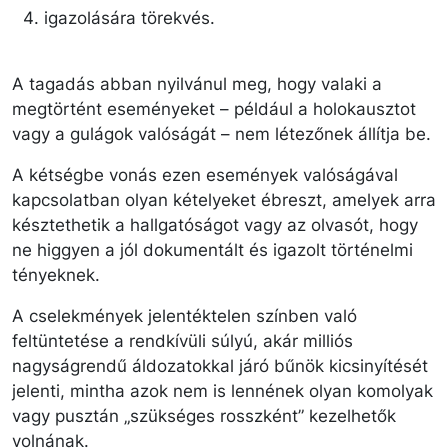
igazolására törekvés.
A tagadás abban nyilvánul meg, hogy valaki a
megtörtént eseményeket – például a holokausztot
vagy a gulágok valóságát – nem létezőnek állítja be.
A kétségbe vonás ezen események valóságával
kapcsolatban olyan kételyeket ébreszt, amelyek arra
késztethetik a hallgatóságot vagy az olvasót, hogy
ne higgyen a jól dokumentált és igazolt történelmi
tényeknek.
A cselekmények jelentéktelen színben való
feltüntetése a rendkívüli súlyú, akár milliós
nagyságrendű áldozatokkal járó bűnök kicsinyítését
jelenti, mintha azok nem is lennének olyan komolyak
vagy pusztán „szükséges rosszként” kezelhetők
volnának.