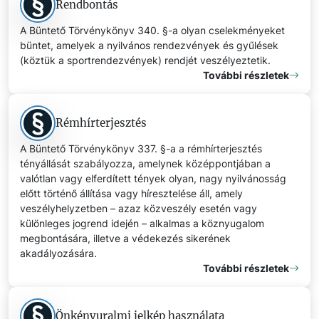
Rendbontás
A Büntető Törvénykönyv 340. §-a olyan cselekményeket
büntet, amelyek a nyilvános rendezvények és gyűlések
(köztük a sportrendezvények) rendjét veszélyeztetik.
További részletek
Rémhírterjesztés
A Büntető Törvénykönyv 337. §-a a rémhírterjesztés
tényállását szabályozza, amelynek középpontjában a
valótlan vagy elferdített tények olyan, nagy nyilvánosság
előtt történő állítása vagy híresztelése áll, amely
veszélyhelyzetben – azaz közveszély esetén vagy
különleges jogrend idején – alkalmas a köznyugalom
megbontására, illetve a védekezés sikerének
akadályozására.
További részletek
Önkényuralmi jelkép használata