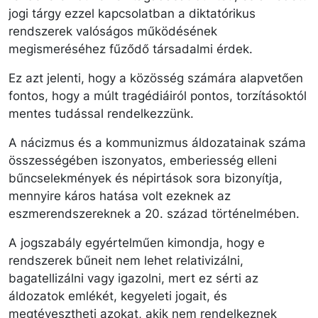
jogi tárgy ezzel kapcsolatban a diktatórikus
rendszerek valóságos működésének
megismeréséhez fűződő társadalmi érdek.
Ez azt jelenti, hogy a közösség számára alapvetően
fontos, hogy a múlt tragédiáiról pontos, torzításoktól
mentes tudással rendelkezzünk.
A nácizmus és a kommunizmus áldozatainak száma
összességében iszonyatos, emberiesség elleni
bűncselekmények és népirtások sora bizonyítja,
mennyire káros hatása volt ezeknek az
eszmerendszereknek a 20. század történelmében.
A jogszabály egyértelműen kimondja, hogy e
rendszerek bűneit nem lehet relativizálni,
bagatellizálni vagy igazolni, mert ez sérti az
áldozatok emlékét, kegyeleti jogait, és
megtévesztheti azokat, akik nem rendelkeznek