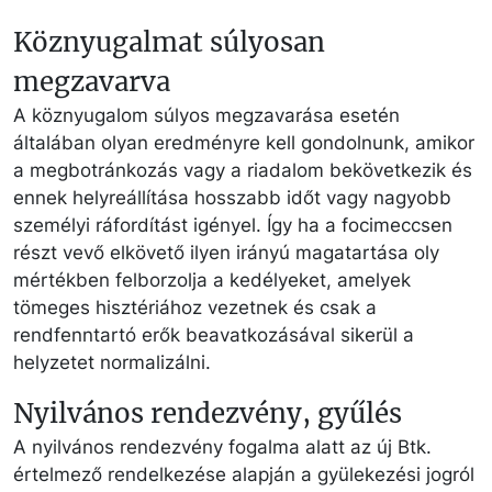
Köznyugalmat súlyosan
megzavarva
A köznyugalom súlyos megzavarása esetén
általában olyan eredményre kell gondolnunk, amikor
a megbotránkozás vagy a riadalom bekövetkezik és
ennek helyreállítása hosszabb időt vagy nagyobb
személyi ráfordítást igényel. Így ha a focimeccsen
részt vevő elkövető ilyen irányú magatartása oly
mértékben felborzolja a kedélyeket, amelyek
tömeges hisztériához vezetnek és csak a
rendfenntartó erők beavatkozásával sikerül a
helyzetet normalizálni.
Nyilvános rendezvény, gyűlés
A nyilvános rendezvény fogalma alatt az új Btk.
értelmező rendelkezése alapján a gyülekezési jogról