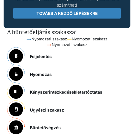
számíthat!
TOVÁBB A KEZDŐ LÉPÉSEKRE
A büntetőeljárás szakaszai
Nyomozati szakasz
Nyomozati szakasz
Nyomozati szakasz
Feljelentés
Nyomozás
Kényszerintézkedések
letartóztatás
Ügyészi szakasz
Büntetővégzés