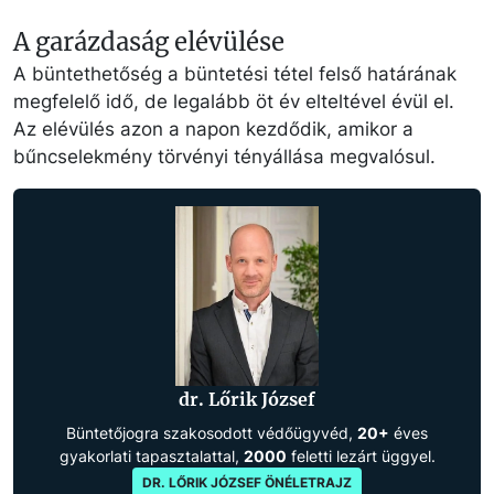
A garázdaság elévülése
A büntethetőség a büntetési tétel felső határának
megfelelő idő, de legalább öt év elteltével évül el.
Az elévülés azon a napon kezdődik, amikor a
bűncselekmény törvényi tényállása megvalósul.
dr. Lőrik József
Büntetőjogra szakosodott védőügyvéd,
20+
éves
gyakorlati tapasztalattal,
2000
feletti lezárt üggyel.
DR. LŐRIK JÓZSEF ÖNÉLETRAJZ