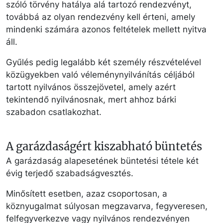
szóló törvény hatálya alá tartozó rendezvényt,
továbbá az olyan rendezvény kell érteni, amely
mindenki számára azonos feltételek mellett nyitva
áll.
Gyűlés pedig legalább két személy részvételével
közügyekben való véleménynyilvánítás céljából
tartott nyilvános összejövetel, amely azért
tekintendő nyilvánosnak, mert ahhoz bárki
szabadon csatlakozhat.
A garázdaságért kiszabható büntetés
A garázdaság alapesetének büntetési tétele két
évig terjedő szabadságvesztés.
Minősített esetben, azaz csoportosan, a
köznyugalmat súlyosan megzavarva, fegyveresen,
felfegyverkezve vagy nyilvános rendezvényen