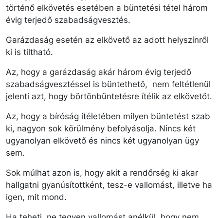
történő elkövetés esetében a büntetési tétel három
évig terjedő szabadságvesztés.
Garázdaság esetén az elkövető az adott helyszínről
ki is tiltható.
Az, hogy a garázdaság akár három évig terjedő
szabadságvesztéssel is büntethető, nem feltétlenül
jelenti azt, hogy börtönbüntetésre ítélik az elkövetőt.
Az, hogy a bíróság ítéletében milyen büntetést szab
ki, nagyon sok körülmény befolyásolja. Nincs két
ugyanolyan elkövető és nincs két ugyanolyan ügy
sem.
Sok múlhat azon is, hogy akit a rendőrség ki akar
hallgatni gyanúsítottként, tesz-e vallomást, illetve ha
igen, mit mond.
Ha teheti, ne tegyen vallomást anélkül, hogy nem