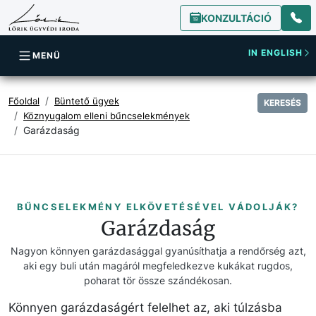
KONZULTÁCIÓ
IN ENGLISH
MENÜ
Főoldal
Büntető ügyek
KERESÉS
Köznyugalom elleni bűncselekmények
Garázdaság
BŰNCSELEKMÉNY ELKÖVETÉSÉVEL VÁDOLJÁK?
Garázdaság
Nagyon könnyen garázdasággal gyanúsíthatja a rendőrség azt,
aki egy buli után magáról megfeledkezve kukákat rugdos,
poharat tör össze szándékosan.
Könnyen garázdaságért felelhet az, aki túlzásba