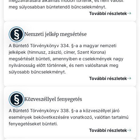
megzavarására alkalmas módon történik, és nem valósít
meg súlyosabban büntetendő bűncselekményt.
További részletek
Nemzeti jelkép megsértése
A Büntető Törvénykönyv 334. §-a a magyar nemzeti
jelképek (himnusz, zászló, címer, Szent Korona)
megsértését bünteti, amennyiben e cselekmények nagy
nyilvánosság előtt történnek, és nem valósítanak meg
súlyosabb bűncselekményt.
További részletek
Közveszéllyel fenyegetés
A Büntető Törvénykönyv 338. §-a a közveszéllyel járó
események bekövetkezésére vonatkozó, valótlan tartalmú
fenyegetéseket bünteti.
További részletek