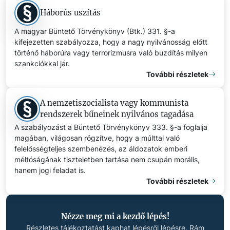
Háborús uszítás
A magyar Büntető Törvénykönyv (Btk.) 331. §-a
kifejezetten szabályozza, hogy a nagy nyilvánosság előtt
történő háborúra vagy terrorizmusra való buzdítás milyen
szankciókkal jár.
További részletek
A nemzetiszocialista vagy kommunista
rendszerek bűneinek nyilvános tagadása
A szabályozást a Büntető Törvénykönyv 333. §-a foglalja
magában, világosan rögzítve, hogy a múlttal való
felelősségteljes szembenézés, az áldozatok emberi
méltóságának tiszteletben tartása nem csupán morális,
hanem jogi feladat is.
További részletek
Nézze meg mi a kezdő lépés!
Részletes tájékoztatást kaphat lépésről lépésre. Rám