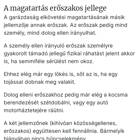
A magatartás erőszakos jellege
A garázdaság elkövetési magatartásának másik
jellemzője annak erőszak. Az erőszak pedig mind
személy, mind dolog ellen irányulhat.
A személy ellen irányuló erőszak személyre
gyakorolt támadó jellegű fizikai ráhatást jelent akkor
is, ha semmiféle sérülést nem okoz.
Ehhez elég már egy lökés is, sőt az is, ha egy
tojással dobnak meg valakit.
Dolog elleni erőszakhoz pedig már elég a kocsma
berendezését szétdobálni, vagy egy autó
motorháztetejére ráütni.
A két jellemzőnek (kihívóan közösségellenes,
erőszakos) együttesen kell fennállnia. Bármelyik
hiányában nincs bűncselekmény.