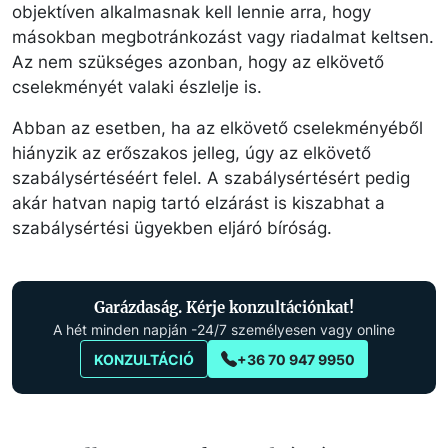
objektíven alkalmasnak kell lennie arra, hogy
másokban megbotránkozást vagy riadalmat keltsen.
Az nem szükséges azonban, hogy az elkövető
cselekményét valaki észlelje is.
Abban az esetben, ha az elkövető cselekményéből
hiányzik az erőszakos jelleg, úgy az elkövető
szabálysértéséért felel. A szabálysértésért pedig
akár hatvan napig tartó elzárást is kiszabhat a
szabálysértési ügyekben eljáró bíróság.
Garázdaság. Kérje konzultációnkat!
A hét minden napján -24/7 személyesen vagy online
KONZULTÁCIÓ
+36 70 947 9950