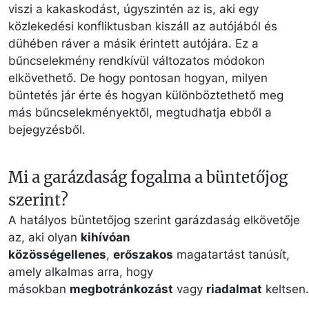
viszi a kakaskodást, úgyszintén az is, aki egy
közlekedési konfliktusban kiszáll az autójából és
dühében ráver a másik érintett autójára. Ez a
bűncselekmény rendkívül változatos módokon
elkövethető. De hogy pontosan hogyan, milyen
büntetés jár érte és hogyan különböztethető meg
más bűncselekményektől, megtudhatja ebből a
bejegyzésből.
Mi a garázdaság fogalma a büntetőjog
szerint?
A hatályos büntetőjog szerint garázdaság elkövetője
az, aki olyan
kihívóan
közösségellenes
,
erőszakos
magatartást tanúsít,
amely alkalmas arra, hogy
másokban
megbotránkozást
vagy
riadalmat
keltsen