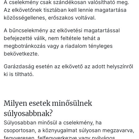
A cselekmény csak szándékosan valósítható meg.
Az elkövetőnek tisztában kell lennie magatartása
közösségellenes, erőszakos voltával.
A bűncselekmény az elkövetési magatartással
befejezetté válik, nem feltétele tehát a
megbotránkozás vagy a riadalom tényleges
bekövetkezte.
Garázdaság esetén az elkövető az adott helyszínről
ki is tiltható.
Milyen esetek minősülnek
súlyosabbnak?
Súlyosabban minősül a cselekmény, ha
csoportosan, a köznyugalmat súlyosan megzavarva,
fegyveresen, felfegyverkezve vagy nyilvános