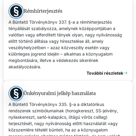
Rémhírterjesztés
A Büntető Törvénykönyv 337. §-a a rémhírterjesztés
tényállását szabályozza, amelynek középpontjában a
valótlan vagy elferdített tények olyan, nagy nyilvánosság
előtt történő állítása vagy híresztelése áll, amely
veszélyhelyzetben – azaz közveszély esetén vagy
különleges jogrend idején – alkalmas a köznyugalom
megbontására, illetve a védekezés sikerének
akadályozására.
További részletek
Önkényuralmi jelkép használata
A Büntető Törvénykönyv 335. §-a a diktatórikus
rendszerek szimbólumainak (horogkereszt, SS-jelvény,
nyilaskereszt, sarló-kalapács, ötágú vörös csillag)
terjesztését, nagy nyilvánosság előtti használatát vagy
közszemlére tételét bünteti, ha az a köznyugalom