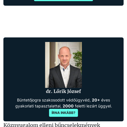
dr. Lőrik József
Büntetőjogra szakosodott védőügyvéd,
20+
éves
gyakorlati tapasztalattal,
2000
feletti lezárt üggyel.
ÍRNA INKÁBB?
Köznyugalom elleni bűncselekmények