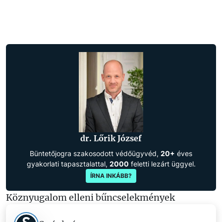
dr. Lőrik József
Büntetőjogra szakosodott védőügyvéd,
20+
éves
gyakorlati tapasztalattal,
2000
feletti lezárt üggyel.
ÍRNA INKÁBB?
Köznyugalom elleni bűncselekmények