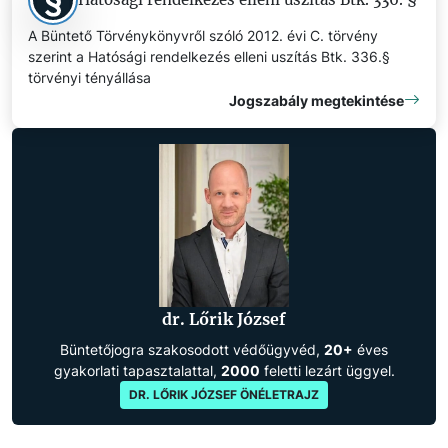
A Büntető Törvénykönyvről szóló 2012. évi C. törvény
szerint a Hatósági rendelkezés elleni uszítás Btk. 336.§
törvényi tényállása
Jogszabály megtekintése
dr. Lőrik József
Büntetőjogra szakosodott védőügyvéd,
20+
éves
gyakorlati tapasztalattal,
2000
feletti lezárt üggyel.
DR. LŐRIK JÓZSEF ÖNÉLETRAJZ