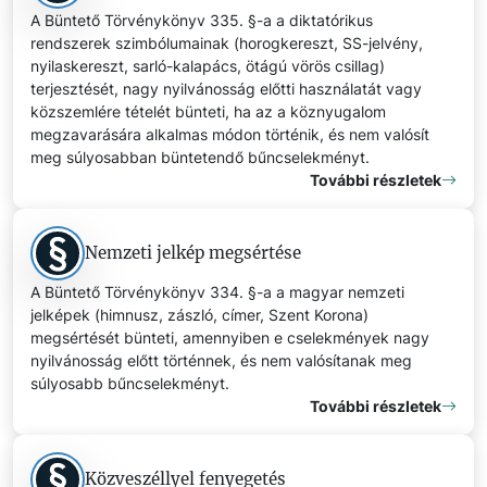
A Büntető Törvénykönyv 335. §-a a diktatórikus
rendszerek szimbólumainak (horogkereszt, SS-jelvény,
nyilaskereszt, sarló-kalapács, ötágú vörös csillag)
terjesztését, nagy nyilvánosság előtti használatát vagy
közszemlére tételét bünteti, ha az a köznyugalom
megzavarására alkalmas módon történik, és nem valósít
meg súlyosabban büntetendő bűncselekményt.
További részletek
Nemzeti jelkép megsértése
A Büntető Törvénykönyv 334. §-a a magyar nemzeti
jelképek (himnusz, zászló, címer, Szent Korona)
megsértését bünteti, amennyiben e cselekmények nagy
nyilvánosság előtt történnek, és nem valósítanak meg
súlyosabb bűncselekményt.
További részletek
Közveszéllyel fenyegetés