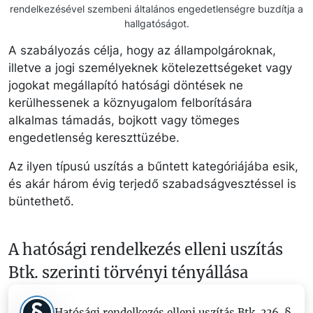
rendelkezésével szembeni általános engedetlenségre buzdítja a
hallgatóságot.
A szabályozás célja, hogy az állampolgároknak,
illetve a jogi személyeknek kötelezettségeket vagy
jogokat megállapító hatósági döntések ne
kerülhessenek a köznyugalom felborítására
alkalmas támadás, bojkott vagy tömeges
engedetlenség kereszttüzébe.
Az ilyen típusú uszítás a bűntett kategóriájába esik,
és akár három évig terjedő szabadságvesztéssel is
büntethető.
A hatósági rendelkezés elleni uszítás
Btk. szerinti törvényi tényállása
Hatósági rendelkezés elleni uszítás Btk. 336. §