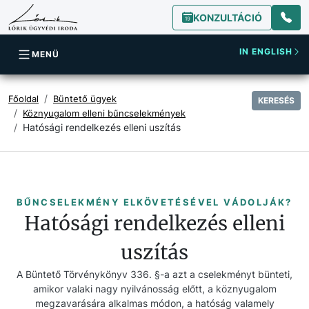
KONZULTÁCIÓ
IN ENGLISH
MENÜ
Főoldal
Büntető ügyek
KERESÉS
Köznyugalom elleni bűncselekmények
Hatósági rendelkezés elleni uszítás
BŰNCSELEKMÉNY ELKÖVETÉSÉVEL VÁDOLJÁK?
Hatósági rendelkezés elleni
uszítás
A Büntető Törvénykönyv 336. §-a azt a cselekményt bünteti,
amikor valaki nagy nyilvánosság előtt, a köznyugalom
megzavarására alkalmas módon, a hatóság valamely