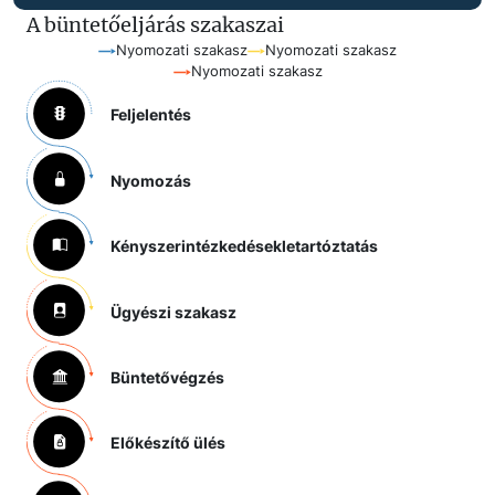
A büntetőeljárás szakaszai
Nyomozati szakasz
Nyomozati szakasz
Nyomozati szakasz
Feljelentés
Nyomozás
Kényszerintézkedések
letartóztatás
Ügyészi szakasz
Büntetővégzés
Előkészítő ülés