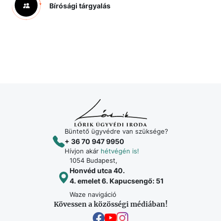
Bírósági tárgyalás
Büntető ügyvédre van szüksége?
+ 36 70 947 9950
Hívjon akár
hétvégén is!
1054 Budapest,
Honvéd utca 40.
4. emelet 6. Kapucsengő: 51
Waze navigáció
Kövessen a közösségi médiában!