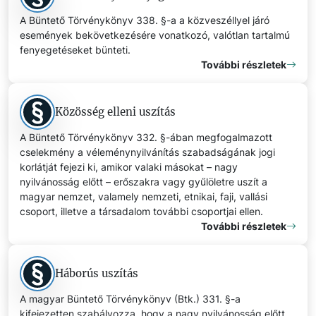
A Büntető Törvénykönyv 338. §-a a közveszéllyel járó
események bekövetkezésére vonatkozó, valótlan tartalmú
fenyegetéseket bünteti.
További részletek
Közösség elleni uszítás
A Büntető Törvénykönyv 332. §-ában megfogalmazott
cselekmény a véleménynyilvánítás szabadságának jogi
korlátját fejezi ki, amikor valaki másokat – nagy
nyilvánosság előtt – erőszakra vagy gyűlöletre uszít a
magyar nemzet, valamely nemzeti, etnikai, faji, vallási
csoport, illetve a társadalom további csoportjai ellen.
További részletek
Háborús uszítás
A magyar Büntető Törvénykönyv (Btk.) 331. §-a
kifejezetten szabályozza, hogy a nagy nyilvánosság előtt