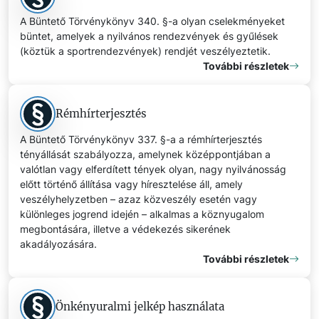
A Büntető Törvénykönyv 340. §-a olyan cselekményeket
büntet, amelyek a nyilvános rendezvények és gyűlések
(köztük a sportrendezvények) rendjét veszélyeztetik.
További részletek
Rémhírterjesztés
A Büntető Törvénykönyv 337. §-a a rémhírterjesztés
tényállását szabályozza, amelynek középpontjában a
valótlan vagy elferdített tények olyan, nagy nyilvánosság
előtt történő állítása vagy híresztelése áll, amely
veszélyhelyzetben – azaz közveszély esetén vagy
különleges jogrend idején – alkalmas a köznyugalom
megbontására, illetve a védekezés sikerének
akadályozására.
További részletek
Önkényuralmi jelkép használata