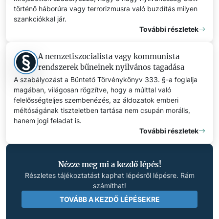
történő háborúra vagy terrorizmusra való buzdítás milyen
szankciókkal jár.
További részletek
A nemzetiszocialista vagy kommunista
rendszerek bűneinek nyilvános tagadása
A szabályozást a Büntető Törvénykönyv 333. §-a foglalja
magában, világosan rögzítve, hogy a múlttal való
felelősségteljes szembenézés, az áldozatok emberi
méltóságának tiszteletben tartása nem csupán morális,
hanem jogi feladat is.
További részletek
Nézze meg mi a kezdő lépés!
Részletes tájékoztatást kaphat lépésről lépésre. Rám
számíthat!
TOVÁBB A KEZDŐ LÉPÉSEKRE