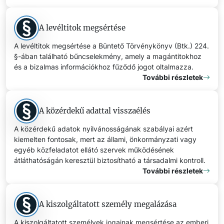
A levéltitok megsértése
A levéltitok megsértése a Büntető Törvénykönyv (Btk.) 224.
§-ában található bűncselekmény, amely a magántitokhoz
és a bizalmas információkhoz fűződő jogot oltalmazza.
További részletek
A közérdekű adattal visszaélés
A közérdekű adatok nyilvánosságának szabályai azért
kiemelten fontosak, mert az állami, önkormányzati vagy
egyéb közfeladatot ellátó szervek működésének
átláthatóságán keresztül biztosítható a társadalmi kontroll.
További részletek
A kiszolgáltatott személy megalázása
A kiszolgáltatott személyek jogainak megsértése az emberi