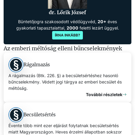
dr. Lőrik József
Büntetőjogra szakosodott védőügyvéd,
20+
éves
gyakorlati tapasztalattal,
2000
feletti lezárt üggyel.
ÍRNA INKÁBB?
Az emberi méltóság elleni bűncselekmények
Rágalmazás
A rágalmazás (Btk. 226. §) a becsületsértéshez hasonló
bűncselekmény. Védett jogi tárgya az emberi becsület és
méltóság.
További részletek
Becsületsértés
Évente több mint ezer eljárást folytatnak becsületsértés
miatt Magyarországon. Heves érzelmi állapotban sokszor