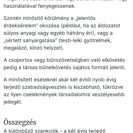
használatával fenyegessenek.
Szintén minősítő körülmény a „jelentős
érdeksérelem” okozása (például, ha az áldozatot
súlyos anyagi vagy egyéb hátrány éri), vagy a
„sértett sanyargatása” (testi-lelki gyötrelmek,
megalázó, kínzó helyzet).
A csoportos vagy bűnszövetségben való elkövetés
pedig a társas bűnelkövetés sajátos formáit jelenti.
A minősített eseteknél akár két évtől nyolc évig
terjedő szabadságvesztés is kiszabható, tükrözve
az ilyen cselekmények társadalomra veszélyesebb
jellegét.
Összegzés
A különböző szankciók – a két évig terjedő