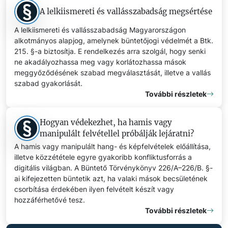
A lelkiismereti és vallásszabadság megsértése
A lelkiismereti és vallásszabadság Magyarországon
alkotmányos alapjog, amelynek büntetőjogi védelmét a Btk.
215. §-a biztosítja. E rendelkezés arra szolgál, hogy senki
ne akadályozhassa meg vagy korlátozhassa mások
meggyőződésének szabad megválasztását, illetve a vallás
szabad gyakorlását.
További részletek
Hogyan védekezhet, ha hamis vagy
manipulált felvétellel próbálják lejáratni?
A hamis vagy manipulált hang- és képfelvételek előállítása,
illetve közzététele egyre gyakoribb konfliktusforrás a
digitális világban. A Büntető Törvénykönyv 226/A–226/B. §-
ai kifejezetten büntetik azt, ha valaki mások becsületének
csorbítása érdekében ilyen felvételt készít vagy
hozzáférhetővé tesz.
További részletek