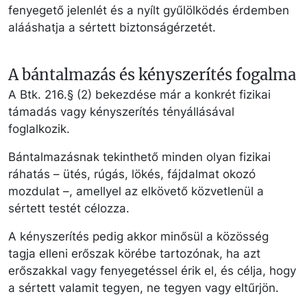
fenyegető jelenlét és a nyílt gyűlölködés érdemben
alááshatja a sértett biztonságérzetét.
A bántalmazás és kényszerítés fogalma
A Btk. 216.§ (2) bekezdése már a konkrét fizikai
támadás vagy kényszerítés tényállásával
foglalkozik.
Bántalmazásnak tekinthető minden olyan fizikai
ráhatás – ütés, rúgás, lökés, fájdalmat okozó
mozdulat –, amellyel az elkövető közvetlenül a
sértett testét célozza.
A kényszerítés pedig akkor minősül a közösség
tagja elleni erőszak körébe tartozónak, ha azt
erőszakkal vagy fenyegetéssel érik el, és célja, hogy
a sértett valamit tegyen, ne tegyen vagy eltűrjön.