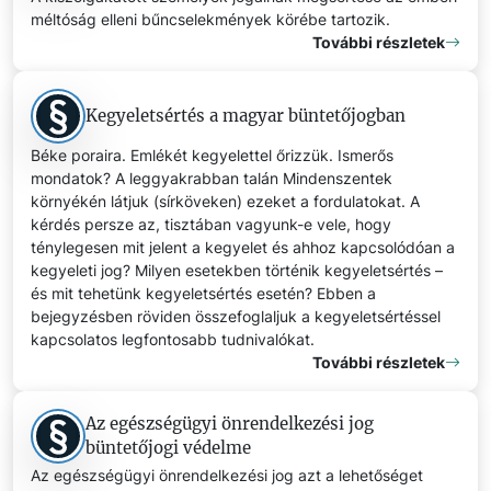
méltóság elleni bűncselekmények körébe tartozik.
További részletek
Kegyeletsértés a magyar büntetőjogban
Béke poraira. Emlékét kegyelettel őrizzük. Ismerős
mondatok? A leggyakrabban talán Mindenszentek
környékén látjuk (sírköveken) ezeket a fordulatokat. A
kérdés persze az, tisztában vagyunk-e vele, hogy
ténylegesen mit jelent a kegyelet és ahhoz kapcsolódóan a
kegyeleti jog? Milyen esetekben történik kegyeletsértés –
és mit tehetünk kegyeletsértés esetén? Ebben a
bejegyzésben röviden összefoglaljuk a kegyeletsértéssel
kapcsolatos legfontosabb tudnivalókat.
További részletek
Az egészségügyi önrendelkezési jog
büntetőjogi védelme
Az egészségügyi önrendelkezési jog azt a lehetőséget