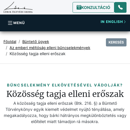
KONZULTÁCIÓ
IN ENGLISH
MENÜ
Főoldal
Büntető ügyek
KERESÉS
Az emberi méltóság elleni bűncselekmények
Közösség tagja elleni erőszak
BŰNCSELEKMÉNY ELKÖVETÉSÉVEL VÁDOLJÁK?
Közösség tagja elleni erőszak
A közösség tagja elleni erőszak (Btk. 216. §) a Büntető
Törvénykönyv egyik kiemelt védelmet nyújtó tényállása, amely
megakadályozza, hogy bárki hátrányos megkülönböztetés vagy
előítélet miatt támadjon rá másokra.