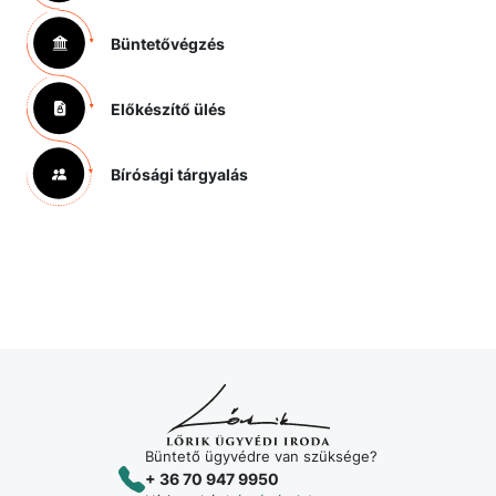
Büntetővégzés
Előkészítő ülés
Bírósági tárgyalás
Büntető ügyvédre van szüksége?
+ 36 70 947 9950