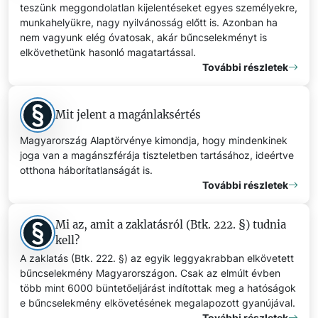
teszünk meggondolatlan kijelentéseket egyes személyekre,
munkahelyükre, nagy nyilvánosság előtt is. Azonban ha
nem vagyunk elég óvatosak, akár bűncselekményt is
elkövethetünk hasonló magatartással.
További részletek
Mit jelent a magánlaksértés
Magyarország Alaptörvénye kimondja, hogy mindenkinek
joga van a magánszférája tiszteletben tartásához, ideértve
otthona háborítatlanságát is.
További részletek
Mi az, amit a zaklatásról (Btk. 222. §) tudnia
kell?
A zaklatás (Btk. 222. §) az egyik leggyakrabban elkövetett
bűncselekmény Magyarországon. Csak az elmúlt évben
több mint 6000 büntetőeljárást indítottak meg a hatóságok
e bűncselekmény elkövetésének megalapozott gyanújával.
További részletek