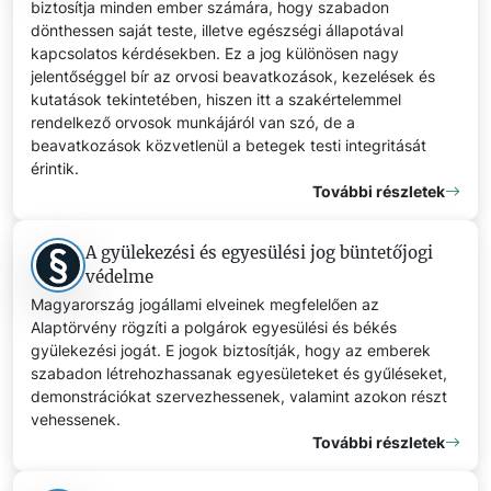
biztosítja minden ember számára, hogy szabadon
dönthessen saját teste, illetve egészségi állapotával
kapcsolatos kérdésekben. Ez a jog különösen nagy
jelentőséggel bír az orvosi beavatkozások, kezelések és
kutatások tekintetében, hiszen itt a szakértelemmel
rendelkező orvosok munkájáról van szó, de a
beavatkozások közvetlenül a betegek testi integritását
érintik.
További részletek
A gyülekezési és egyesülési jog büntetőjogi
védelme
Magyarország jogállami elveinek megfelelően az
Alaptörvény rögzíti a polgárok egyesülési és békés
gyülekezési jogát. E jogok biztosítják, hogy az emberek
szabadon létrehozhassanak egyesületeket és gyűléseket,
demonstrációkat szervezhessenek, valamint azokon részt
vehessenek.
További részletek