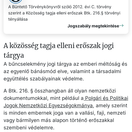
A Büntető Törvénykönyvről szóló 2012. évi C. törvény
szerint a Közösség tagja elleni erőszak Btk. 216.§ törvényi
tényállása
Jogszabály megtekintése
A közösség tagja elleni erőszak jogi
tárgya
A bűncselekmény jogi tárgya az emberi méltóság és
az egyenlő bánásmód elve, valamint a társadalmi
együttélés szabályainak védelme.
A Btk. 216. § összhangban áll olyan nemzetközi
dokumentumokkal, mint például a
Polgári és Politikai
Jogok Nemzetközi Egyezségokmánya
, amely szerint
is minden embernek joga van a vallási, faji, nemzeti
vagy bármilyen más alapon történő erőszakkal
szembeni védelemre.