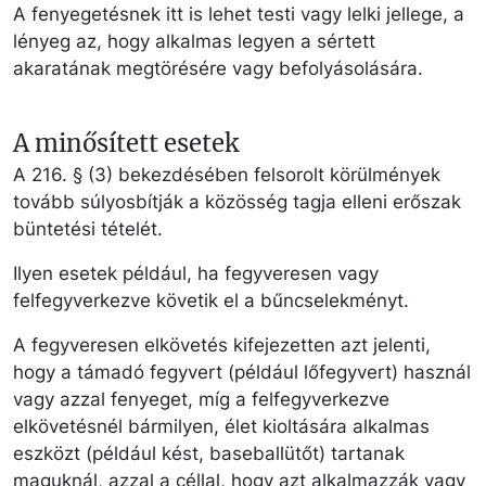
A fenyegetésnek itt is lehet testi vagy lelki jellege, a
lényeg az, hogy alkalmas legyen a sértett
akaratának megtörésére vagy befolyásolására.
A minősített esetek
A 216. § (3) bekezdésében felsorolt körülmények
tovább súlyosbítják a közösség tagja elleni erőszak
büntetési tételét.
Ilyen esetek például, ha fegyveresen vagy
felfegyverkezve követik el a bűncselekményt.
A fegyveresen elkövetés kifejezetten azt jelenti,
hogy a támadó fegyvert (például lőfegyvert) használ
vagy azzal fenyeget, míg a felfegyverkezve
elkövetésnél bármilyen, élet kioltására alkalmas
eszközt (például kést, baseballütőt) tartanak
maguknál, azzal a céllal, hogy azt alkalmazzák vagy