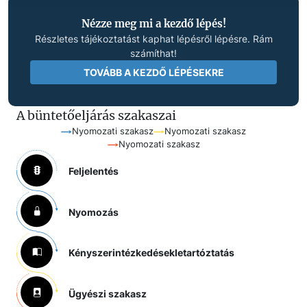
Nézze meg mi a kezdő lépés!
Részletes tájékoztatást kaphat lépésről lépésre. Rám
számíthat!
TOVÁBB A KEZDŐ LÉPÉSEKRE
A büntetőeljárás szakaszai
Nyomozati szakasz
Nyomozati szakasz
Nyomozati szakasz
Feljelentés
Nyomozás
Kényszerintézkedések
letartóztatás
Ügyészi szakasz