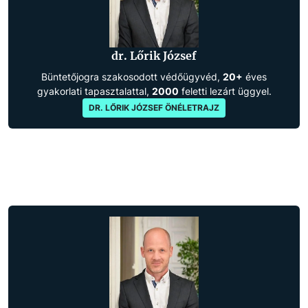
dr. Lőrik József
Büntetőjogra szakosodott védőügyvéd,
20+
éves
gyakorlati tapasztalattal,
2000
feletti lezárt üggyel.
DR. LŐRIK JÓZSEF ÖNÉLETRAJZ